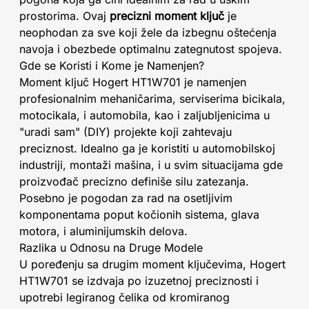
prostorima. Ovaj
precizni moment ključ
je
neophodan za sve koji žele da izbegnu oštećenja
navoja i obezbede optimalnu zategnutost spojeva.
Gde se Koristi i Kome je Namenjen?
Moment ključ Hogert HT1W701 je namenjen
profesionalnim mehaničarima, serviserima bicikala,
motocikala, i automobila, kao i zaljubljenicima u
"uradi sam" (DIY) projekte koji zahtevaju
preciznost. Idealno ga je koristiti u automobilskoj
industriji, montaži mašina, i u svim situacijama gde
proizvođač precizno definiše silu zatezanja.
Posebno je pogodan za rad na osetljivim
komponentama poput kočionih sistema, glava
motora, i aluminijumskih delova.
Razlika u Odnosu na Druge Modele
U poređenju sa drugim moment ključevima, Hogert
HT1W701 se izdvaja po izuzetnoj preciznosti i
upotrebi legiranog čelika od kromiranog