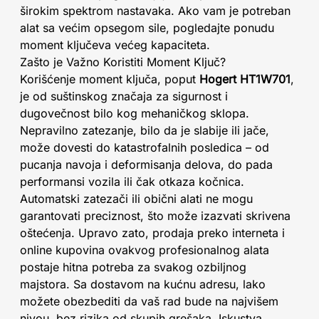
širokim spektrom nastavaka. Ako vam je potreban
alat sa većim opsegom sile, pogledajte ponudu
moment ključeva većeg kapaciteta.
Zašto je Važno Koristiti Moment Ključ?
Korišćenje moment ključa, poput
Hogert HT1W701
,
je od suštinskog značaja za sigurnost i
dugovečnost bilo kog mehaničkog sklopa.
Nepravilno zatezanje, bilo da je slabije ili jače,
može dovesti do katastrofalnih posledica – od
pucanja navoja i deformisanja delova, do pada
performansi vozila ili čak otkaza kočnica.
Automatski zatezači ili obični alati ne mogu
garantovati preciznost, što može izazvati skrivena
oštećenja. Upravo zato, prodaja preko interneta i
online kupovina ovakvog profesionalnog alata
postaje hitna potreba za svakog ozbiljnog
majstora. Sa dostavom na kućnu adresu, lako
možete obezbediti da vaš rad bude na najvišem
nivou, bez rizika od skupih grešaka. Iskustva