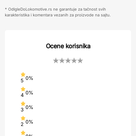
* OdIgleDoLokomotive.rs ne garantuje za tačnost svih
karakteristika i komentara vezanih za proizvode na sajtu.
Ocene korisnika
0%
5
0%
4
0%
3
0%
2