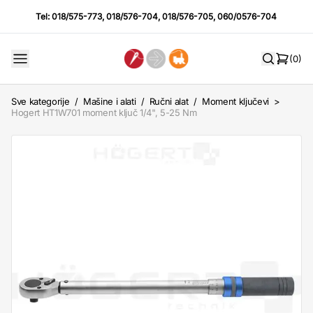
Tel:
018/575-773
,
018/576-704
,
018/576-705
,
060/0576-704
(0)
Sve kategorije
/
Mašine i alati
/
Ručni alat
/
Moment ključevi
>
Hogert HT1W701 moment ključ 1/4", 5-25 Nm