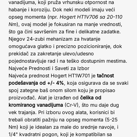
vanadijuma, koji pruža vrhunsku otpornost na
habanje i koroziju. Dok neki modeli imaju veći
opseg momenta (npr.
Hogert HT1V706 sa 20-110
Nm
), ovaj model je fokusiran na manje vrednosti,
što ga čini savršenim za fine i delikatne zadatke.
Njegov 24-zubi mehanizam za hvatanje
omogućava glatko i precizno pozicioniranje, dok
prekidač za zakretanje ulevo/udesno
pojednostavljuje rad i na teško dostupnim mestima.
Najveće Prednosti i Saveti za Izbor
Najveća prednost Hogert HT1W701 je
tačnost
podešavanja od +/- 4%
, koja osigurava da se svaki
spoj zategne baš onom silom koju je propisao
proizvođač. Alat je izrađen od
čelika od
kromiranog vanadijuma
(Cr-V), što mu daje dug
vek trajanja. Pri izboru ovog alata, korisnici bi
trebali obratiti pažnju na opseg momenta (5-25
Nm) koji je idealan za male do srednje navoje, i
1/4" kvadratni pogon, koji je kompatibilan sa