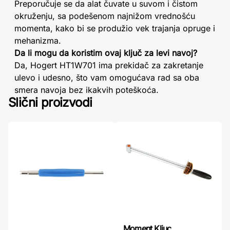
Preporučuje se da alat čuvate u suvom i čistom
okruženju, sa podešenom najnižom vrednošću
momenta, kako bi se produžio vek trajanja opruge i
mehanizma.
Da li mogu da koristim ovaj ključ za levi navoj?
Da, Hogert HT1W701 ima prekidač za zakretanje
ulevo i udesno, što vam omogućava rad sa oba
smera navoja bez ikakvih poteškoća.
Slični proizvodi
Moment Kljuc