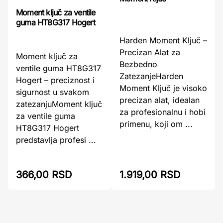
Moment ključ za ventile
guma HT8G317 Hogert
Harden Moment Ključ –
Precizan Alat za
Moment ključ za
Bezbedno
ventile guma HT8G317
ZatezanjeHarden
Hogert – preciznost i
Moment Ključ je visoko
sigurnost u svakom
precizan alat, idealan
zatezanjuMoment ključ
za profesionalnu i hobi
za ventile guma
primenu, koji om ...
HT8G317 Hogert
predstavlja profesi ...
366,00 RSD
1.919,00 RSD