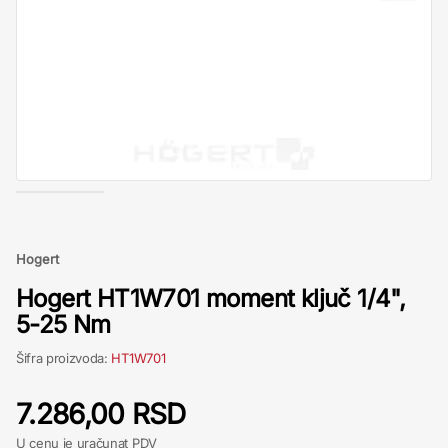
Hogert
Hogert HT1W701 moment ključ 1/4",
5-25 Nm
Šifra proizvoda:
HT1W701
7.286,00 RSD
U cenu je uračunat PDV