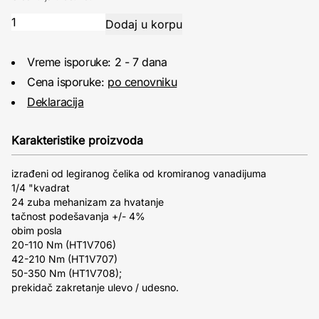
Vreme isporuke: 2 - 7 dana
Cena isporuke:
po cenovniku
Deklaracija
Karakteristike proizvoda
izrađeni od legiranog čelika od kromiranog vanadijuma
1/4 "kvadrat
24 zuba mehanizam za hvatanje
tačnost podešavanja +/- 4%
obim posla
20-110 Nm (HT1V706)
42-210 Nm (HT1V707)
50-350 Nm (HT1V708);
prekidač zakretanje ulevo / udesno.