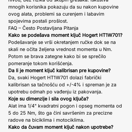
mnogih korisnika pokazuju da su nakon kupovine
ovog alata, problemi sa curenjem i labavim
spojevima postali prošlost.
FAQ – Često Postavljana Pitanja
Kako se podešava moment ključ Hogert HT1W701?
Podešavanje se vrši okretanjem ručke dok se na
skali ne očita željena vrednost momenta u Nm.
Potom se brava zategne kako bi se sprečilo
pomeranje tokom korišćenja.
Da li je moment ključ kalibrisan pre kupovine?
Da, svaki Hogert HT1W701 dolazi fabrički
kalibrisan sa tačnošću od +/-4% i spreman je za
upotrebu odmah po vađenju iz pakovanja.
Koje su dimenzije i sila ovog ključa?
Alat ima 1/4" kvadratni pogon i opseg momenta od
5 do 25 Nm, što ga čini savršenim za precizne
radove na biciklima i motociklima.
Kako da čuvam moment ključ nakon upotrebe?