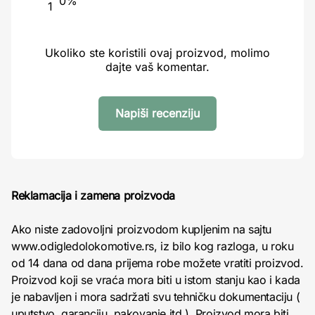
0%
1
Ukoliko ste koristili ovaj proizvod, molimo
dajte vaš komentar.
Napiši recenziju
Reklamacija i zamena proizvoda
Ako niste zadovoljni proizvodom kupljenim na sajtu
www.odigledolokomotive.rs, iz bilo kog razloga, u roku
od 14 dana od dana prijema robe možete vratiti proizvod.
Proizvod koji se vraća mora biti u istom stanju kao i kada
je nabavljen i mora sadržati svu tehničku dokumentaciju (
uputstvo, garanciju, pakovanje itd ). Proizvod mora biti