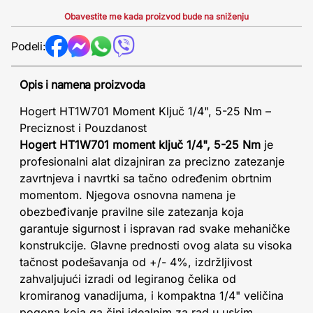
Obavestite me kada proizvod bude na sniženju
Podeli:
Opis i namena proizvoda
Hogert HT1W701 Moment Ključ 1/4", 5-25 Nm –
Preciznost i Pouzdanost
Hogert HT1W701 moment ključ 1/4", 5-25 Nm
je
profesionalni alat dizajniran za precizno zatezanje
zavrtnjeva i navrtki sa tačno određenim obrtnim
momentom. Njegova osnovna namena je
obezbeđivanje pravilne sile zatezanja koja
garantuje sigurnost i ispravan rad svake mehaničke
konstrukcije. Glavne prednosti ovog alata su visoka
tačnost podešavanja od +/- 4%, izdržljivost
zahvaljujući izradi od legiranog čelika od
kromiranog vanadijuma, i kompaktna 1/4" veličina
pogona koja ga čini idealnim za rad u uskim