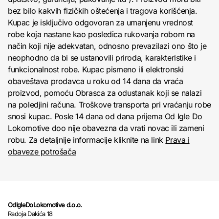
bez bilo kakvih fizičkih oštećenja i tragova korišćenja.
Kupac je isključivo odgovoran za umanjenu vrednost
robe koja nastane kao posledica rukovanja robom na
način koji nije adekvatan, odnosno prevazilazi ono što je
neophodno da bi se ustanovili priroda, karakteristike i
funkcionalnost robe. Kupac pismeno ili elektronski
obaveštava prodavca u roku od 14 dana da vraća
proizvod, pomoću Obrasca za odustanak koji se nalazi
na poledjini računa. Troškove transporta pri vraćanju robe
snosi kupac. Posle 14 dana od dana prijema Od Igle Do
Lokomotive doo nije obavezna da vrati novac ili zameni
robu. Za detaljnije informacije kliknite na link
Prava i
obaveze potrošača
OdIgleDoLokomotive d.o.o.
Radoja Dakića 18