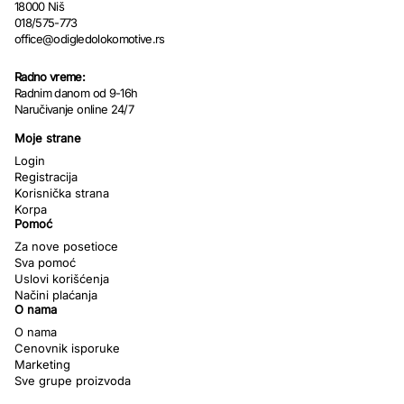
18000 Niš
018/575-773
office@odigledolokomotive.rs
Radno vreme:
Radnim danom od 9-16h
Naručivanje online 24/7
Moje strane
Login
Registracija
Korisnička strana
Korpa
Pomoć
Za nove posetioce
Sva pomoć
Uslovi korišćenja
Načini plaćanja
O nama
O nama
Cenovnik isporuke
Marketing
Sve grupe proizvoda