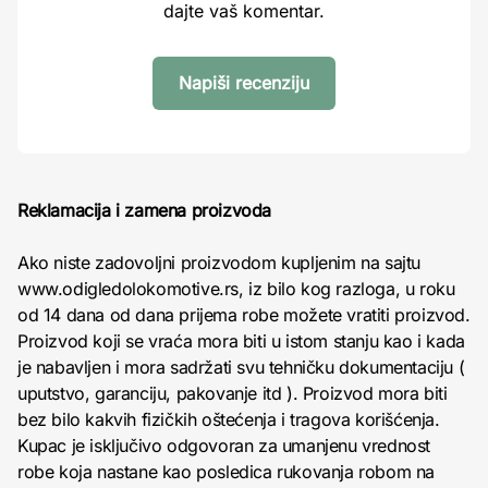
dajte vaš komentar.
Napiši recenziju
Reklamacija i zamena proizvoda
Ako niste zadovoljni proizvodom kupljenim na sajtu
www.odigledolokomotive.rs, iz bilo kog razloga, u roku
od 14 dana od dana prijema robe možete vratiti proizvod.
Proizvod koji se vraća mora biti u istom stanju kao i kada
je nabavljen i mora sadržati svu tehničku dokumentaciju (
uputstvo, garanciju, pakovanje itd ). Proizvod mora biti
bez bilo kakvih fizičkih oštećenja i tragova korišćenja.
Kupac je isključivo odgovoran za umanjenu vrednost
robe koja nastane kao posledica rukovanja robom na