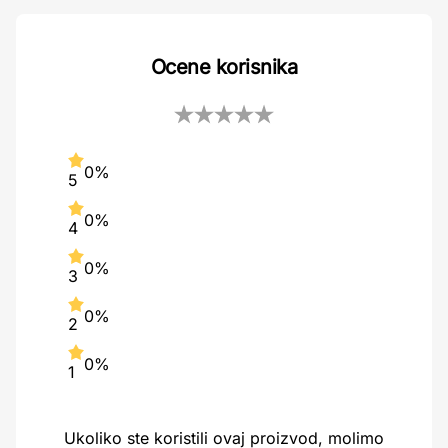
Ocene korisnika
0%
5
0%
4
0%
3
0%
2
0%
1
Ukoliko ste koristili ovaj proizvod, molimo