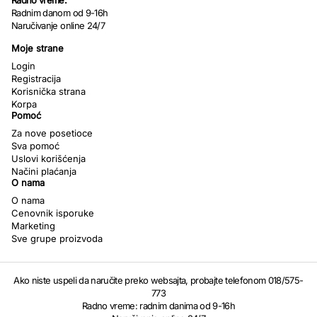
Radno vreme:
Radnim danom od 9-16h
Naručivanje online 24/7
Moje strane
Login
Registracija
Korisnička strana
Korpa
Pomoć
Za nove posetioce
Sva pomoć
Uslovi korišćenja
Načini plaćanja
O nama
O nama
Cenovnik isporuke
Marketing
Sve grupe proizvoda
Ako niste uspeli da naručite preko websajta, probajte telefonom 018/575-
773
Radno vreme: radnim danima od 9-16h