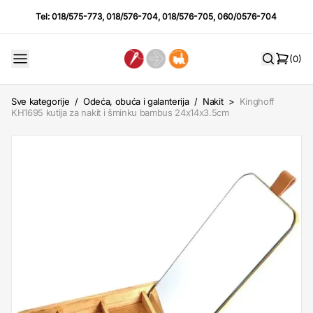
Tel:
018/575-773
,
018/576-704
,
018/576-705
,
060/0576-704
(0)
Sve kategorije
/
Odeća, obuća i galanterija
/
Nakit
>
Kinghoff
KH1695 kutija za nakit i šminku bambus 24x14x3.5cm