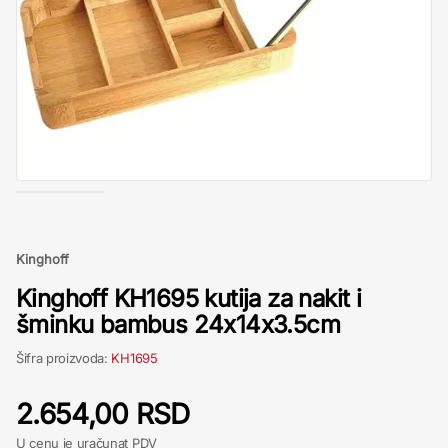
Kinghoff
Kinghoff KH1695 kutija za nakit i
šminku bambus 24x14x3.5cm
Šifra proizvoda:
KH1695
2.654,00 RSD
U cenu je uračunat PDV