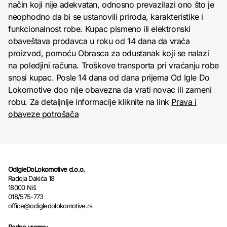
način koji nije adekvatan, odnosno prevazilazi ono što je
neophodno da bi se ustanovili priroda, karakteristike i
funkcionalnost robe. Kupac pismeno ili elektronski
obaveštava prodavca u roku od 14 dana da vraća
proizvod, pomoću Obrasca za odustanak koji se nalazi
na poledjini računa. Troškove transporta pri vraćanju robe
snosi kupac. Posle 14 dana od dana prijema Od Igle Do
Lokomotive doo nije obavezna da vrati novac ili zameni
robu. Za detaljnije informacije kliknite na link
Prava i
obaveze potrošača
OdIgleDoLokomotive d.o.o.
Radoja Dakića 18
18000 Niš
018/575-773
office@odigledolokomotive.rs