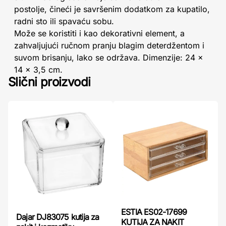
postolje, čineći je savršenim dodatkom za kupatilo,
radni sto ili spavaću sobu.
Može se koristiti i kao dekorativni element, a
zahvaljujući ručnom pranju blagim deterdžentom i
suvom brisanju, lako se održava. Dimenzije: 24 ×
14 × 3,5 cm.
Slični proizvodi
ESTIA ES02-17699
Dajar DJ83075 kutija za
KUTIJA ZA NAKIT