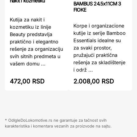
nakit i kozmetiku
BAMBUS 24.5x11CM 3
FIOKE
Kutija za nakit i
Korpe i organizacione
kozmetiku iz linije
kutije iz serije Bamboo
Beauty predstavlja
Essentials idealne su
praktično i elegantno
za svaki prostor,
rešenje za organizaciju
pružajući praktična
svih sitnih predmeta u
rešenja za skladištenje
vašem domu ...
i održ ...
472,00 RSD
2.008,00 RSD
* OdIgleDoLokomotive.rs ne garantuje za tačnost svih
karakteristika i komentara vezanih za proizvode na sajtu.