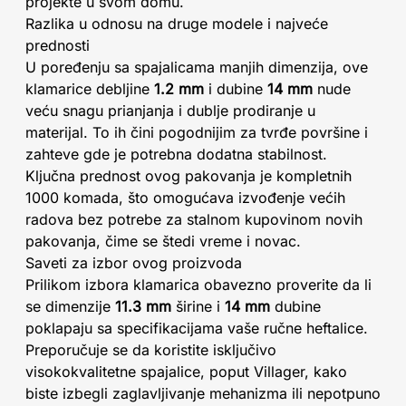
projekte u svom domu.
Razlika u odnosu na druge modele i najveće
prednosti
U poređenju sa spajalicama manjih dimenzija, ove
klamarice debljine
1.2 mm
i dubine
14 mm
nude
veću snagu prianjanja i dublje prodiranje u
materijal. To ih čini pogodnijim za tvrđe površine i
zahteve gde je potrebna dodatna stabilnost.
Ključna prednost ovog pakovanja je kompletnih
1000 komada, što omogućava izvođenje većih
radova bez potrebe za stalnom kupovinom novih
pakovanja, čime se štedi vreme i novac.
Saveti za izbor ovog proizvoda
Prilikom izbora klamarica obavezno proverite da li
se dimenzije
11.3 mm
širine i
14 mm
dubine
poklapaju sa specifikacijama vaše ručne heftalice.
Preporučuje se da koristite isključivo
visokokvalitetne spajalice, poput Villager, kako
biste izbegli zaglavljivanje mehanizma ili nepotpuno