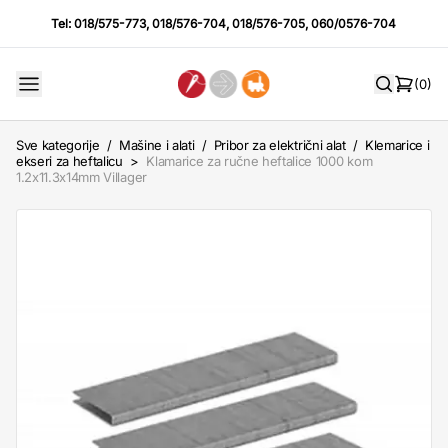
Tel:
018/575-773
,
018/576-704
,
018/576-705
,
060/0576-704
(0)
Sve kategorije
/
Mašine i alati
/
Pribor za električni alat
/
Klemarice i
ekseri za heftalicu
>
Klamarice za ručne heftalice 1000 kom
1.2x11.3x14mm Villager