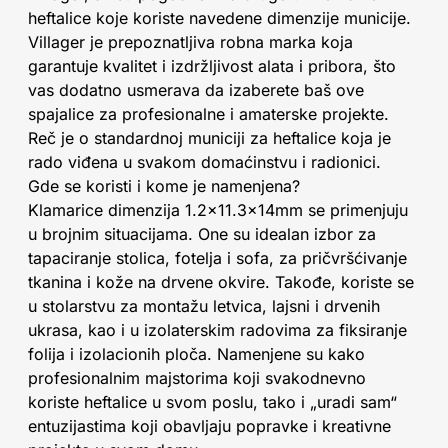
heftalice koje koriste navedene dimenzije municije.
Villager je prepoznatljiva robna marka koja
garantuje kvalitet i izdržljivost alata i pribora, što
vas dodatno usmerava da izaberete baš ove
spajalice za profesionalne i amaterske projekte.
Reč je o standardnoj municiji za heftalice koja je
rado viđena u svakom domaćinstvu i radionici.
Gde se koristi i kome je namenjena?
Klamarice dimenzija 1.2x11.3x14mm se primenjuju
u brojnim situacijama. One su idealan izbor za
tapaciranje stolica, fotelja i sofa, za pričvršćivanje
tkanina i kože na drvene okvire. Takođe, koriste se
u stolarstvu za montažu letvica, lajsni i drvenih
ukrasa, kao i u izolaterskim radovima za fiksiranje
folija i izolacionih ploča. Namenjene su kako
profesionalnim majstorima koji svakodnevno
koriste heftalice u svom poslu, tako i „uradi sam“
entuzijastima koji obavljaju popravke i kreativne