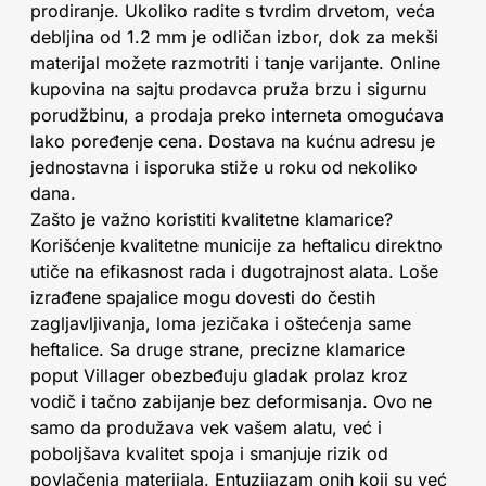
prodiranje. Ukoliko radite s tvrdim drvetom, veća
debljina od 1.2 mm je odličan izbor, dok za mekši
materijal možete razmotriti i tanje varijante. Online
kupovina na sajtu prodavca pruža brzu i sigurnu
porudžbinu, a prodaja preko interneta omogućava
lako poređenje cena. Dostava na kućnu adresu je
jednostavna i isporuka stiže u roku od nekoliko
dana.
Zašto je važno koristiti kvalitetne klamarice?
Korišćenje kvalitetne municije za heftalicu direktno
utiče na efikasnost rada i dugotrajnost alata. Loše
izrađene spajalice mogu dovesti do čestih
zagljavljivanja, loma jezičaka i oštećenja same
heftalice. Sa druge strane, precizne klamarice
poput Villager obezbeđuju gladak prolaz kroz
vodič i tačno zabijanje bez deformisanja. Ovo ne
samo da produžava vek vašem alatu, već i
poboljšava kvalitet spoja i smanjuje rizik od
povlačenja materijala. Entuzijazam onih koji su već