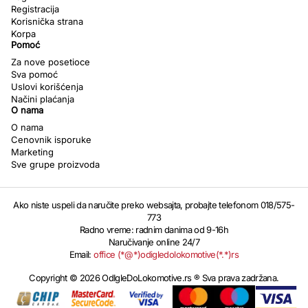
Registracija
Korisnička strana
Korpa
Pomoć
Za nove posetioce
Sva pomoć
Uslovi korišćenja
Načini plaćanja
O nama
O nama
Cenovnik isporuke
Marketing
Sve grupe proizvoda
Ako niste uspeli da naručite preko websajta, probajte telefonom 018/575-
773
Radno vreme: radnim danima od 9-16h
Naručivanje online 24/7
Email:
office (*@*)odigledolokomotive(*.*)rs
Copyright © 2026 OdIgleDoLokomotive.rs ® Sva prava zadržana.