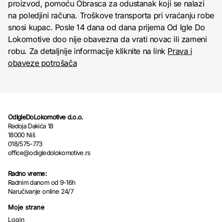
proizvod, pomoću Obrasca za odustanak koji se nalazi
na poledjini računa. Troškove transporta pri vraćanju robe
snosi kupac. Posle 14 dana od dana prijema Od Igle Do
Lokomotive doo nije obavezna da vrati novac ili zameni
robu. Za detaljnije informacije kliknite na link
Prava i
obaveze potrošača
OdIgleDoLokomotive d.o.o.
Radoja Dakića 18
18000 Niš
018/575-773
office@odigledolokomotive.rs
Radno vreme:
Radnim danom od 9-16h
Naručivanje online 24/7
Moje strane
Login