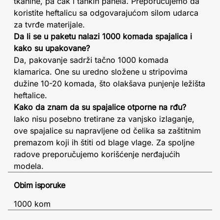
tkanine, pa čak i tankih panela. Preporučujemo da
koristite heftalicu sa odgovarajućom silom udarca
za tvrđe materijale.
Da li se u paketu nalazi 1000 komada spajalica i
kako su upakovane?
Da, pakovanje sadrži tačno 1000 komada
klamarica. One su uredno složene u stripovima
dužine 10-20 komada, što olakšava punjenje ležišta
heftalice.
Kako da znam da su spajalice otporne na rđu?
Iako nisu posebno tretirane za vanjsko izlaganje,
ove spajalice su napravljene od čelika sa zaštitnim
premazom koji ih štiti od blage vlage. Za spoljne
radove preporučujemo korišćenje nerđajućih
modela.
Obim isporuke
1000 kom