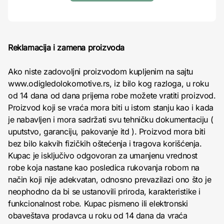
Reklamacija i zamena proizvoda
Ako niste zadovoljni proizvodom kupljenim na sajtu
www.odigledolokomotive.rs, iz bilo kog razloga, u roku
od 14 dana od dana prijema robe možete vratiti proizvod.
Proizvod koji se vraća mora biti u istom stanju kao i kada
je nabavljen i mora sadržati svu tehničku dokumentaciju (
uputstvo, garanciju, pakovanje itd ). Proizvod mora biti
bez bilo kakvih fizičkih oštećenja i tragova korišćenja.
Kupac je isključivo odgovoran za umanjenu vrednost
robe koja nastane kao posledica rukovanja robom na
način koji nije adekvatan, odnosno prevazilazi ono što je
neophodno da bi se ustanovili priroda, karakteristike i
funkcionalnost robe. Kupac pismeno ili elektronski
obaveštava prodavca u roku od 14 dana da vraća