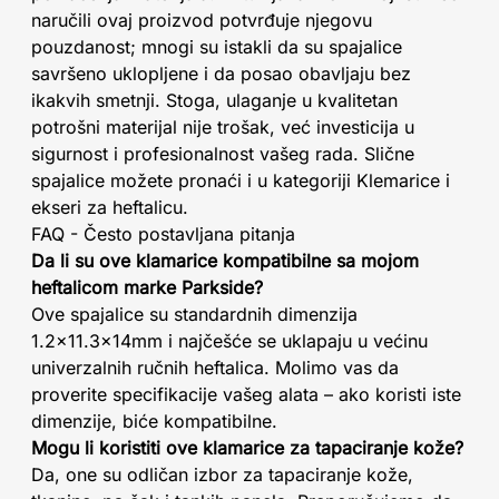
naručili ovaj proizvod potvrđuje njegovu
pouzdanost; mnogi su istakli da su spajalice
savršeno uklopljene i da posao obavljaju bez
ikakvih smetnji. Stoga, ulaganje u kvalitetan
potrošni materijal nije trošak, već investicija u
sigurnost i profesionalnost vašeg rada. Slične
spajalice možete pronaći i u kategoriji Klemarice i
ekseri za heftalicu.
FAQ - Često postavljana pitanja
Da li su ove klamarice kompatibilne sa mojom
heftalicom marke Parkside?
Ove spajalice su standardnih dimenzija
1.2x11.3x14mm i najčešće se uklapaju u većinu
univerzalnih ručnih heftalica. Molimo vas da
proverite specifikacije vašeg alata – ako koristi iste
dimenzije, biće kompatibilne.
Mogu li koristiti ove klamarice za tapaciranje kože?
Da, one su odličan izbor za tapaciranje kože,