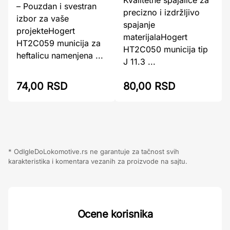
– Pouzdan i svestran
precizno i izdržljivo
izbor za vaše
spajanje
projekteHogert
materijalaHogert
HT2C059 municija za
HT2C050 municija tip
heftalicu namenjena ...
J 11.3 ...
74,00 RSD
80,00 RSD
* OdIgleDoLokomotive.rs ne garantuje za tačnost svih
karakteristika i komentara vezanih za proizvode na sajtu.
Ocene korisnika