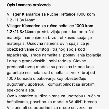
Opis i namena proizvoda
Villager Klamarice za Ručne Heftalice 1000 kom
1.2x11.3x14mm
Villager Klamarice za ručne heftalice 1000 kom
1.2x11.3x14mm
predstavljaju pouzdan potrošni
materijal namenjen za brzo i efikasno spajanje
materijala. Osnovna namena ovih spajalica je
obezbeđivanje čvrstog i trajnog spoja kod
tapaciranja, izrade nameštaja, postavljanja izolacije
i drugih građevinskih i hobi radova. Glavne
prednosti ovog modela su precizna izrada koja
garantuje nesmetan rad u heftalici, veliki broj od
1000 komada u pakovanju koji obezbeđuje
dugotrajnu upotrebu i kompatibilnost sa širokim
spektrom alata.
Ove klamarice su dizajnirane za upotrebu u ručnim
heftalicama, posebno za model VSA 4IN1 brenda
Villager, ali su pogodne i za druge univerzalne