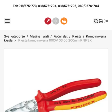
Tel:
018/575-773
,
018/576-704
,
018/576-705
,
060/0576-704
(0)
Sve kategorije
/
Mašine i alati
/
Ručni alat
/
Klešta
/
Kombinovana
klešta
>
Klešta kombinovana 1000V 03 06 200mm KNIPEX