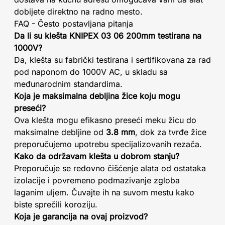
dobijete direktno na radno mesto.
FAQ - Često postavljana pitanja
Da li su klešta KNIPEX 03 06 200mm testirana na
1000V?
Da, klešta su fabrički testirana i sertifikovana za rad
pod naponom do 1000V AC, u skladu sa
međunarodnim standardima.
Koja je maksimalna debljina žice koju mogu
preseći?
Ova klešta mogu efikasno preseći meku žicu do
maksimalne debljine od
3.8 mm
, dok za tvrđe žice
preporučujemo upotrebu specijalizovanih rezača.
Kako da održavam klešta u dobrom stanju?
Preporučuje se redovno čišćenje alata od ostataka
izolacije i povremeno podmazivanje zgloba
laganim uljem. Čuvajte ih na suvom mestu kako
biste sprečili koroziju.
Koja je garancija na ovaj proizvod?