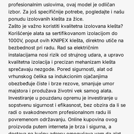
profesionalnim uslovima, ovaj model je odličan
izbor. Za još specifičnije potrebe, pogledajte i našu
ponudu izolovanih klešta za žice.
Zašto je važno koristiti kvalitetna izolovana klešta?
Korišćenje alata sa sertifikovanom izolacijom do
1000V, poput ovih KNIPEX klešta, direktno utiče na
bezbednost pri radu. Rad sa električnim
instalacijama nosi rizik od strujnog udara, a upravo
kvalitetna izolacija i precizan mehanizam klešta
sprečavaju nezgode. Pored sigurnosti, alat od
vrhunskog čelika sa indukcionim ojačanjima
obezbeđuje čiste i brze rezove, smanjuje umor
majstora i produžava životni vek samog alata.
Investiranje u pouzdanu opremu je investiranje u
sopstvenu sigurnost i efikasnost, bez obzira da li se
radi o svakodnevnom profesionalnom radu ili
povremenom održavanju. Online kupovina ovog
proizvoda putem interneta je brza i sigurna, a
dostava na kućnu adresu omogućava vam da alat