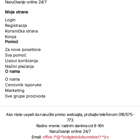
Naručivanje online 24/7
Moje strane
Login
Registracija
Korisnička strana
Korpa
Pomoć
Za nove posetioce
Sva pomoć
Uslovi korišćenja
Načini plaćanja
O nama
O nama
Cenovnik isporuke
Marketing
Sve grupe proizvoda
Ako niste uspeli da naručite preko websajta, probajte telefonom 018/575-
773
Radno vreme: radnim danima od 9-16h
Naručivanje online 24/7
Email:
office (*@*)odigledolokomotive(*.*)rs