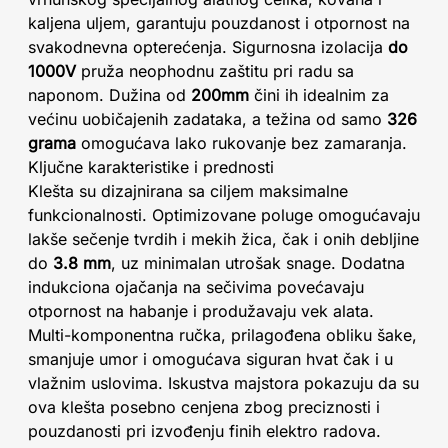
kaljena uljem, garantuju pouzdanost i otpornost na
svakodnevna opterećenja. Sigurnosna izolacija
do
1000V
pruža neophodnu zaštitu pri radu sa
naponom. Dužina od
200mm
čini ih idealnim za
većinu uobičajenih zadataka, a težina od samo
326
grama
omogućava lako rukovanje bez zamaranja.
Ključne karakteristike i prednosti
Klešta su dizajnirana sa ciljem maksimalne
funkcionalnosti. Optimizovane poluge omogućavaju
lakše sečenje tvrdih i mekih žica, čak i onih debljine
do
3.8 mm
, uz minimalan utrošak snage. Dodatna
indukciona ojačanja na sečivima povećavaju
otpornost na habanje i produžavaju vek alata.
Multi-komponentna ručka, prilagođena obliku šake,
smanjuje umor i omogućava siguran hvat čak i u
vlažnim uslovima. Iskustva majstora pokazuju da su
ova klešta posebno cenjena zbog preciznosti i
pouzdanosti pri izvođenju finih elektro radova.