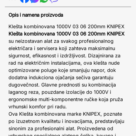
Opis i namena proizvoda
Klešta kombinovana 1000V 03 06 200mm KNIPEX
Klešta kombinovana 1000V 03 06 200mm KNIPEX
su neizostavan alat za svakog profesionalnog
električara i servisera koji zahteva maksimalnu
sigurnost, efikasnost i izdržljivost. Dizajnirana za
rad na električnim instalacijama, ova klešta nude
optimizovane poluge koje smanjuju napor, dok
dodatna indukciona ojačanja sečiva garantuju
dugovečnost. Glavne prednosti su kombinacija
laganog reza, pouzdane izolacije do 1000V i
ergonomske multi-komponentne ručke koja pruža
vrhunski komfor pri radu.
Ova Klešta kombinovana marke KNIPEX, poznate
po izuzetnom kvalitetu i inovacijama, predstavljaju
sinonim za profesionalni alat. Proizvedena od
vrhunskog specijalnog alatnog čelika, kovana i