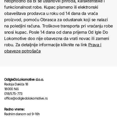
neophodno da bi se ustanovili priroda, karakteristike i
funkcionalnost robe. Kupac pismeno ili elektronski
obaveštava prodavca u roku od 14 dana da vraća
proizvod, pomoću Obrasca za odustanak koji se nalazi
na poledjini računa. Troškove transporta pri vraćanju robe
snosi kupac. Posle 14 dana od dana prijema Od Igle Do
Lokomotive doo nije obavezna da vrati novac ili zameni
robu. Za detaljnije informacije kliknite na link
Prava i
obaveze potrošača
OdIgleDoLokomotive d.o.o.
Radoja Dakića 18
18000 Niš
018/575-773
office@odigledolokomotive.rs
Radno vreme:
Radnim danom od 9-16h