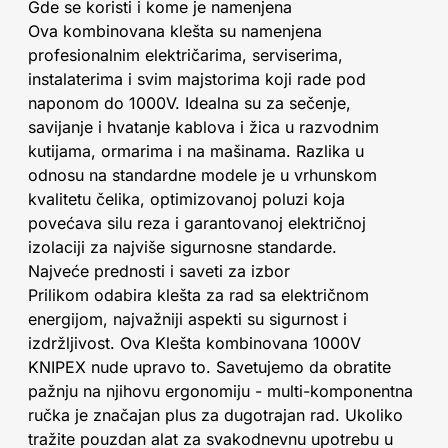
Gde se koristi i kome je namenjena
Ova kombinovana klešta su namenjena
profesionalnim električarima, serviserima,
instalaterima i svim majstorima koji rade pod
naponom do 1000V. Idealna su za sečenje,
savijanje i hvatanje kablova i žica u razvodnim
kutijama, ormarima i na mašinama. Razlika u
odnosu na standardne modele je u vrhunskom
kvalitetu čelika, optimizovanoj poluzi koja
povećava silu reza i garantovanoj električnoj
izolaciji za najviše sigurnosne standarde.
Najveće prednosti i saveti za izbor
Prilikom odabira klešta za rad sa električnom
energijom, najvažniji aspekti su sigurnost i
izdržljivost. Ova Klešta kombinovana 1000V
KNIPEX nude upravo to. Savetujemo da obratite
pažnju na njihovu ergonomiju - multi-komponentna
ručka je značajan plus za dugotrajan rad. Ukoliko
tražite pouzdan alat za svakodnevnu upotrebu u