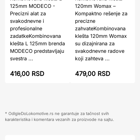
125mm MODECO -
120mm Womax –
Precizni alat za
Kompaktno rešenje za
svakodnevne i
precizne
profesionalne
zahvateKombinovana
zadatkeKombinovana
klešta 120mm Womax
klešta L 125mm brenda
su dizajnirana za
MODECO predstavljaju
svakodnevne radove
svestra ...
koji zahteva ...
416,00 RSD
479,00 RSD
* OdIgleDoLokomotive.rs ne garantuje za tačnost svih
karakteristika i komentara vezanih za proizvode na sajtu.