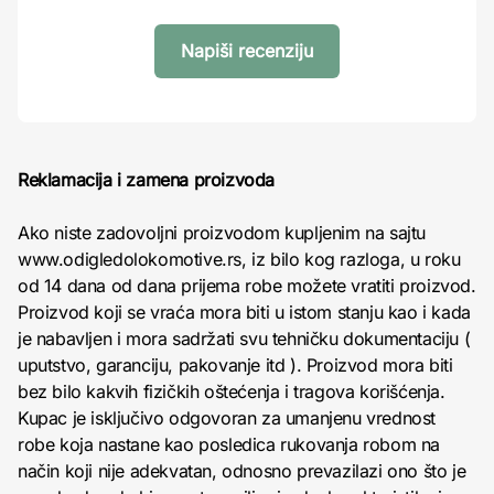
Napiši recenziju
Reklamacija i zamena proizvoda
Ako niste zadovoljni proizvodom kupljenim na sajtu
www.odigledolokomotive.rs, iz bilo kog razloga, u roku
od 14 dana od dana prijema robe možete vratiti proizvod.
Proizvod koji se vraća mora biti u istom stanju kao i kada
je nabavljen i mora sadržati svu tehničku dokumentaciju (
uputstvo, garanciju, pakovanje itd ). Proizvod mora biti
bez bilo kakvih fizičkih oštećenja i tragova korišćenja.
Kupac je isključivo odgovoran za umanjenu vrednost
robe koja nastane kao posledica rukovanja robom na
način koji nije adekvatan, odnosno prevazilazi ono što je