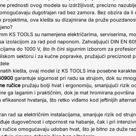
avne prednosti ovog modela su izdržljivost, precizno nazublj
omogućavaju dugotrajan rad bez zamora. Bez obzira da li 
im projektima, ova klešta su dizajnirana da pruže pouzdanost
njeno?
5mm KS TOOLS su namenjena električarima, serviserima, mo
t sa izolacijom za rad pod naponom. Zahvaljujući DIN EN 60
lacijama do 1000 V, što ih čini sigurnim izborom za profesi
bilskom sektoru i za kućne popravke, pružajući preciznost pr
dele
snatih klešta, ovaj model iz KS TOOLS ima posebne karakteri
 60900
garantuje sigurnost pri radu sa strujom, dok su mnog
e ručice
pružaju bolji hvat i ergonomiju, smanjujući rizik 
ne ga laganim i praktičnim, dok je mat hromirana površina 
fikasnost hvatanja, što retko viđamo kod jeftinijih alternat
ran rad sa električnim instalacijama, smanjuje rizik od struj
uje dugovečnost i otpornost na habanje, čak i pri intenzivn
učice omogućavaju udoban hvat, što je bitno za duže radn