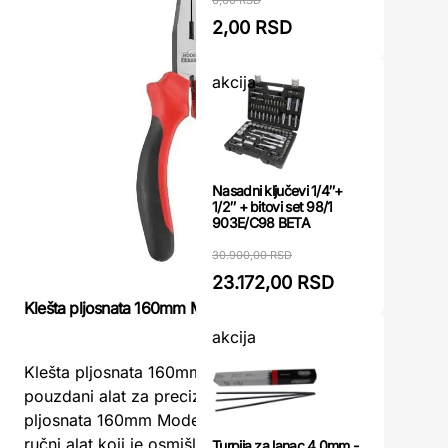
2,00 RSD
akcija
Nasadni ključevi 1/4″+
1/2″ + bitovi set 98/1
903E/C98 BETA
30.900,00 RSD
23.172,00 RSD
Klešta pr
Klešta pljosnata 160mm Modeco
akcija
Klešta p
Klešta pljosnata 160mm Modeco - Vaš
alat za pr
pouzdani alat za precizan radKlešta
hvatanje
pljosnata 160mm Modeco su univerzalni
namenjena
ručni alat koji je osmišljen za hvatanje ...
Turpija za lanac 4.0mm -