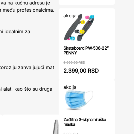
ava na kućnu adresu je
om među profesionalcima.
akcija
ni idealnim za
Skateboard PW-506-22”
PENNY
3.090,00 RSD
koroziju zahvaljujući mat
2.399,00 RSD
akcija
i alat, kao što su druga
Zaštitna 3-slojna hiruška
maska
6,00 RSD