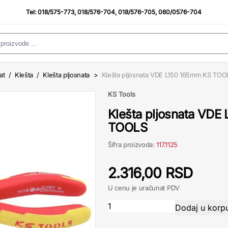
Tel:
018/575-773
,
018/576-704
,
018/576-705
,
060/0576-704
at
/
Klešta
/
Klešta pljosnata
>
Klešta pljosnata VDE L150 165mm KS TOO
KS Tools
Klešta pljosnata VDE
TOOLS
Šifra proizvoda:
117.1125
2.316,00 RSD
U cenu je uračunat PDV