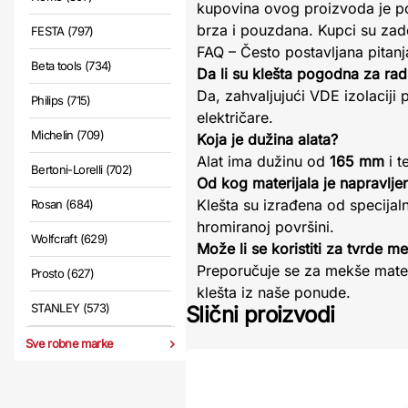
kupovina ovog proizvoda je po
brza i pouzdana. Kupci su zad
FESTA (797)
FAQ – Često postavljana pitanj
Beta tools (734)
Da li su klešta pogodna za r
Da, zahvaljujući VDE izolaciji
Philips (715)
električare.
Michelin (709)
Koja je dužina alata?
Alat ima dužinu od
165 mm
i t
Bertoni-Lorelli (702)
Od kog materijala je napravlje
Klešta su izrađena od specijaln
Rosan (684)
hromiranoj površini.
Wolfcraft (629)
Može li se koristiti za tvrde me
Preporučuje se za mekše materi
Prosto (627)
klešta iz naše ponude.
STANLEY (573)
Slični proizvodi
Sve robne marke