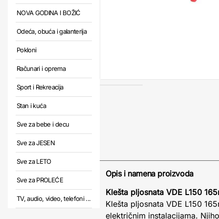
NOVA GODINA I BOŽIĆ
Odeća, obuća i galanterija
Pokloni
Računari i oprema
Sport i Rekreacija
Stan i kuća
Sve za bebe i decu
Sve za JESEN
Sve za LETO
Opis i namena proizvoda
Sve za PROLEĆE
Klešta pljosnata VDE L150 1
TV, audio, video, telefoni ...
Klešta pljosnata VDE L150 165
električnim instalacijama. Nji