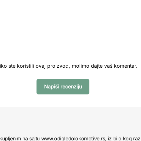
iko ste koristili ovaj proizvod, molimo dajte vaš komentar.
Napiši recenziju
kupljenim na sajtu www.odigledolokomotive.rs, iz bilo kog raz