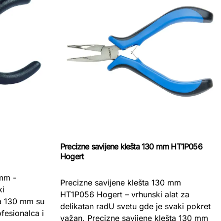
Precizne savijene klešta 130 mm HT1P056
Hogert
 mm -
Precizne savijene klešta 130 mm
ki
HT1P056 Hogert – vrhunski alat za
a 130 mm su
delikatan radU svetu gde je svaki pokret
fesionalca i
važan, Precizne savijene klešta 130 mm