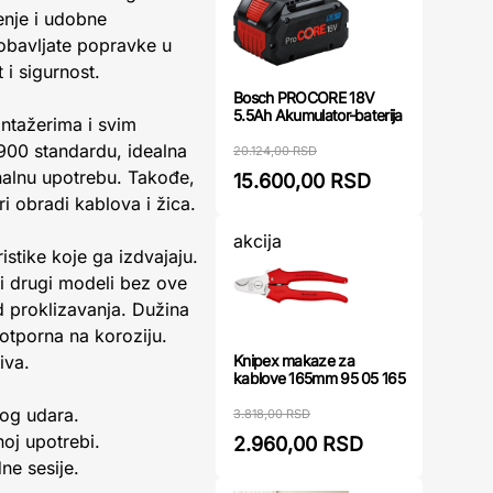
enje i udobne
obavljate popravke u
 i sigurnost.
Bosch PROCORE 18V
5.5Ah Akumulator-baterija
ntažerima i svim
900 standardu, idealna
20.124,00 RSD
onalnu upotrebu. Takođe,
15.600,00 RSD
i obradi kablova i žica.
akcija
stike koje ga izdvajaju.
i drugi modeli bez ove
od proklizavanja. Dužina
otporna na koroziju.
Knipex makaze za
iva.
kablove 165mm 95 05 165
nog udara.
3.818,00 RSD
oj upotrebi.
2.960,00 RSD
e sesije.