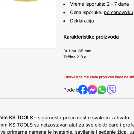
Vreme isporuke: 2 - 7 dana
Cena isporuke:
po cenovniku
Deklaracija
Karakteristike proizvoda
Dužina 165 mm
Težina 210 g
Obavestite me kada proizvod bude na sn
Podeli:
65mm KS TOOLS
– sigurnost i preciznost u svakom zahvatu
mm KS TOOLS su neizostavan alat za sve električare i profe
hova primarna namena je hvatanje, savijanje i sečenje žica, 