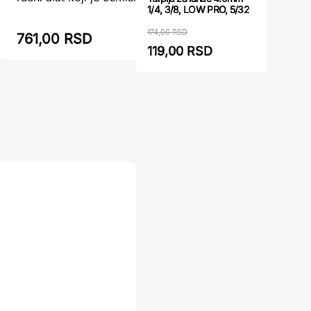
...
1/4, 3/8, LOW PRO, 5/32
174,00 RSD
761,00 RSD
800,00
119,00 RSD