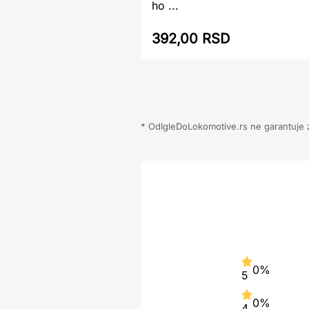
ho ...
392,00 RSD
* OdIgleDoLokomotive.rs ne garantuje za
0%
5
0%
4