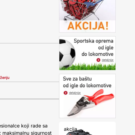
iženju
sionalce koji rade sa
akcija
uz maksimalnu sigurnost