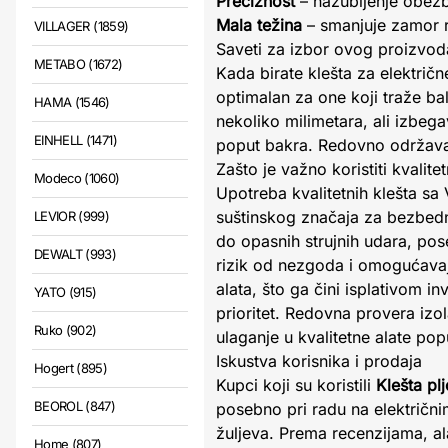
Preciznost
– nazubljenje obezb
Mala težina
– smanjuje zamor r
VILLAGER (1859)
Saveti za izbor ovog proizvod
METABO (1672)
Kada birate klešta za električn
optimalan za one koji traže ba
HAMA (1546)
nekoliko milimetara, ali izbeg
EINHELL (1471)
poput bakra. Redovno održavan
Zašto je važno koristiti kvalit
Modeco (1060)
Upotreba kvalitetnih klešta sa
suštinskog značaja za bezbedno
LEVIOR (999)
do opasnih strujnih udara, po
DEWALT (993)
rizik od nezgoda i omogućavaju
alata, što ga čini isplativom in
YATO (915)
prioritet. Redovna provera izo
Ruko (902)
ulaganje u kvalitetne alate po
Iskustva korisnika i prodaja
Hogert (895)
Kupci koji su koristili
Klešta p
BEOROL (847)
posebno pri radu na električn
žuljeva. Prema recenzijama, a
Home (807)