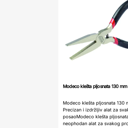
Modeco klešta pljosnata 130 mm
Modeco klešta pljosnata 130
Precizan i izdržljiv alat za sva
posaoModeco klešta pljosnat
neophodan alat za svakog pro