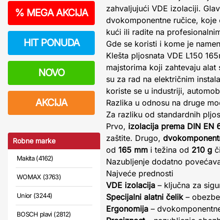
zahvaljujući VDE izolaciji. Gl
%
MEGA AKCIJA
dvokomponentne ručice, koje 
kući ili radite na profesionaln
HIT PONUDA
Gde se koristi i kome je name
Klešta pljosnata VDE L150 16
majstorima koji zahtevaju ala
NOVO
su za rad na električnim insta
koriste se u industriji, automo
AKCIJA
Razlika u odnosu na druge mo
Za razliku od standardnih pljo
Prvo,
izolacija prema DIN EN
zaštite. Drugo,
dvokomponentn
Robne marke
od
165 mm
i težina od
210 g
či
Makita (4162)
Nazubljenje dodatno povećava e
Najveće prednosti
WOMAX (3763)
VDE izolacija
– ključna za sigu
Unior (3244)
Specijalni alatni čelik
– obezbeđ
Ergonomija
– dvokomponentne r
BOSCH plavi (2812)