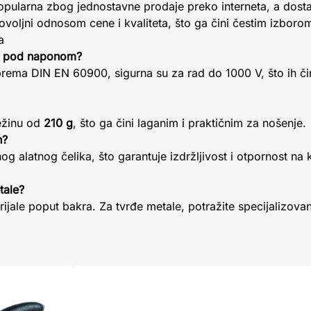
pularna zbog jednostavne prodaje preko interneta, a dost
ovoljni odnosom cene i kvaliteta, što ga čini čestim izbor
a
ad pod naponom?
 prema DIN EN 60900, sigurna su za rad do 1000 V, što ih či
ežinu od
210 g
, što ga čini laganim i praktičnim za nošenje.
n?
og alatnog čelika, što garantuje izdržljivost i otpornost na 
tale?
jale poput bakra. Za tvrđe metale, potražite specijalizovan