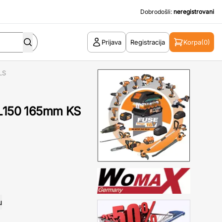
Dobrodošli:
neregistrovani
Prijava
Registracija
Korpa
(0)
LS
 L150 165mm KS