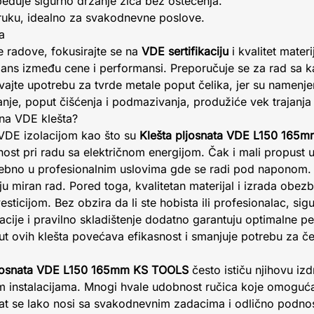
eđuje sigurno držanje žica bez oštećenja.
uku, idealno za svakodnevne poslove.
a
e radove, fokusirajte se na
VDE sertifikaciju
i kvalitet mater
lans između cene i performansi. Preporučuje se za rad sa 
avajte upotrebu za tvrde metale poput čelika, jer su namenj
je, poput čišćenja i podmazivanja, produžiće vek trajanja 
etna VDE klešta?
 VDE izolacijom kao što su
Klešta pljosnata VDE L150 165
st pri radu sa električnom energijom. Čak i mali propust u
sebno u profesionalnim uslovima gde se radi pod naponom.
 miran rad. Pored toga, kvalitetan materijal i izrada obez
vesticijom. Bez obzira da li ste hobista ili profesionalac, si
lacije i pravilno skladištenje dodatno garantuju optimalne p
put ovih klešta povećava efikasnost i smanjuje potrebu za
ljosnata VDE L150 165mm KS TOOLS
često ističu njihovu izdr
im instalacijama. Mnogi hvale udobnost ručica koje omoguć
lat se lako nosi sa svakodnevnim zadacima i odlično podnos