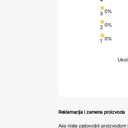
0%
3
0%
2
0%
1
Ukol
Reklamacija i zamena proizvoda
Ako niste zadovoljni proizvodom 