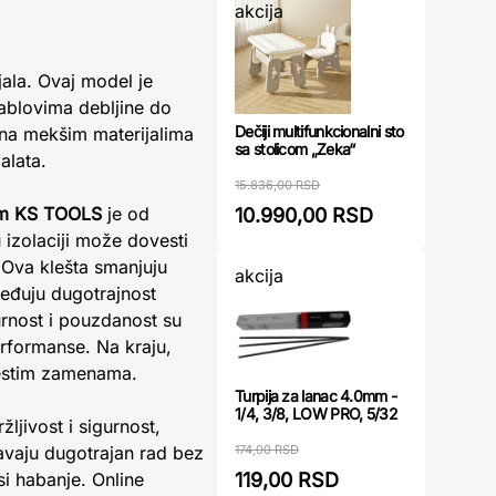
akcija
ijala. Ovaj model je
kablovima debljine do
Dečiji multifunkcionalni sto
ena mekšim materijalima
sa stolicom „Zeka“
alata.
15.836,00 RSD
mm KS TOOLS
je od
10.990,00 RSD
 izolaciji može dovesti
 Ova klešta smanjuju
akcija
beđuju dugotrajnost
gurnost i pouzdanost su
erformanse. Na kraju,
 čestim zamenama.
Turpija za lanac 4.0mm -
1/4, 3/8, LOW PRO, 5/32
žljivost i sigurnost,
174,00 RSD
avaju dugotrajan rad bez
119,00 RSD
i habanje. Online