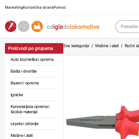
Marketing
Korisnička strana
Pomoć
Sve kategorije
/
Mašine i alati
/
Ručni al
Proizvodi po grupama
Auto kozmetika i oprema
Bašta i dvorište
Bazeni i oprema
Igračke
Kancelarijska oprema i
školski materijal
Lepota i zdravlje
Mašine i alati