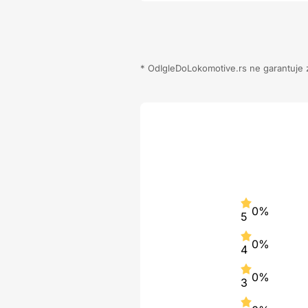
* OdIgleDoLokomotive.rs ne garantuje za
0%
5
0%
4
0%
3