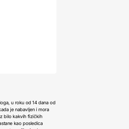
loga, u roku od 14 dana od
kada je nabavljen i mora
 bilo kakvih fizičkih
nastane kao posledica