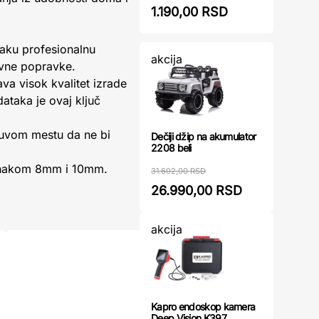
1.190,00 RSD
laku profesionalnu
akcija
nevne popravke.
ava visok kvalitet izrade
ataka je ovaj ključ
uvom mestu da ne bi
Dečiji džip na akumulator
2208 beli
oznakom 8mm i 10mm.
31.602,00 RSD
26.990,00 RSD
akcija
Kapro endoskop kamera
Deep Vision K397