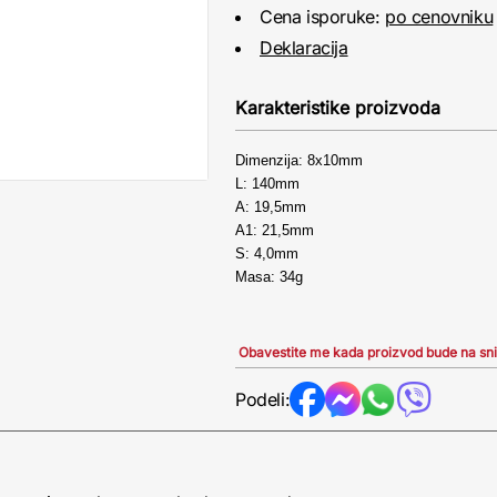
Cena isporuke:
po cenovniku
Deklaracija
Karakteristike proizvoda
Dimenzija: 8x10mm
L: 140mm
A: 19,5mm
A1: 21,5mm
S: 4,0mm
Masa: 34g
Obavestite me kada proizvod bude na sn
Podeli: