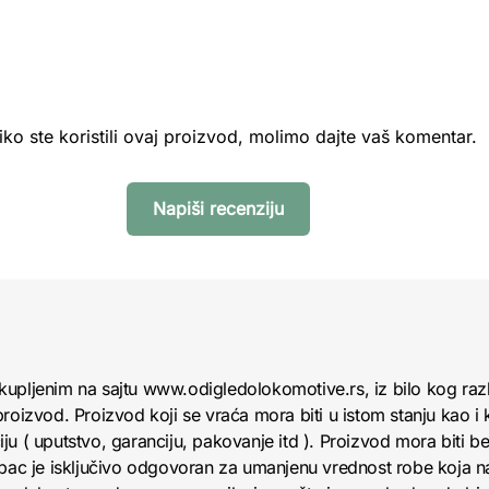
iko ste koristili ovaj proizvod, molimo dajte vaš komentar.
Napiši recenziju
kupljenim na sajtu www.odigledolokomotive.rs, iz bilo kog raz
roizvod. Proizvod koji se vraća mora biti u istom stanju kao i 
u ( uputstvo, garanciju, pakovanje itd ). Proizvod mora biti bez
upac je isključivo odgovoran za umanjenu vrednost robe koja 