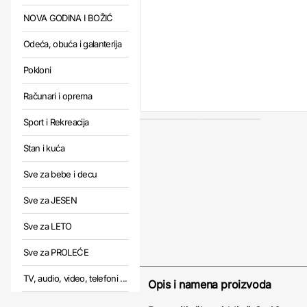
NOVA GODINA I BOŽIĆ
Odeća, obuća i galanterija
Pokloni
Računari i oprema
Sport i Rekreacija
Stan i kuća
Sve za bebe i decu
Sve za JESEN
Sve za LETO
Sve za PROLEĆE
TV, audio, video, telefoni ...
Opis i namena proizvoda