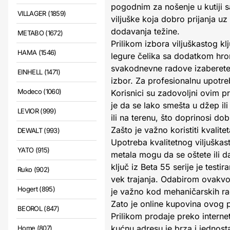
pogodnim za nošenje u kutiji 
VILLAGER (1859)
viljuške koja dobro prijanja uz
dodavanja težine.
METABO (1672)
Prilikom izbora viljuškastog kl
HAMA (1546)
legure čelika sa dodatkom hro
svakodnevne radove izaberete k
EINHELL (1471)
izbor. Za profesionalnu upotr
Modeco (1060)
Korisnici su zadovoljni ovim pr
je da se lako smešta u džep ili
LEVIOR (999)
ili na terenu, što doprinosi d
Zašto je važno koristiti kvalitet
DEWALT (993)
Upotreba kvalitetnog viljuškast
YATO (915)
metala mogu da se oštete ili d
ključ iz Beta 55 serije je test
Ruko (902)
vek trajanja. Odabirom ovakvo
Hogert (895)
je važno kod mehaničarskih rad
Zato je online kupovina ovog 
BEOROL (847)
Prilikom prodaje preko internet
kućnu adresu je brza i jednos
Home (807)