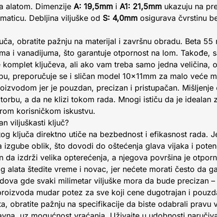
sa alatom. Dimenzije
A: 19,5mm
i
A1: 21,5mm
ukazuju na pre
 maticu. Debljina viljuške od
S: 4,0mm
osigurava čvrstinu b
juča, obratite pažnju na materijal i završnu obradu. Beta 55
ma i vanadijuma, što garantuje otpornost na lom. Takođe, 
omplet ključeva, ali ako vam treba samo jedna veličina, ov
ebu, preporučuje se i sličan model 10x11mm za malo veće m
oizvodom jer je pouzdan, precizan i pristupačan. Mišljenje on
 torbu, a da ne klizi tokom rada. Mnogi ističu da je idealan
obrom korisničkom iskustvu.
an viljuškasti ključ?
og ključa direktno utiče na bezbednost i efikasnost rada. Jef
a izgube oblik, što dovodi do oštećenja glava vijaka i poten
iran da izdrži velika opterećenja, a njegova površina je otpo
g alata štedite vreme i novac, jer nećete morati često da 
ova gde svaki milimetar viljuške mora da bude precizan – o
proizvoda mudar potez za sve koji cene dugotrajan i pouzda
a, obratite pažnju na specifikacije da biste odabrali pravu 
tavna, uz mogućnost vraćanja. Uživajte u udobnosti naručiv