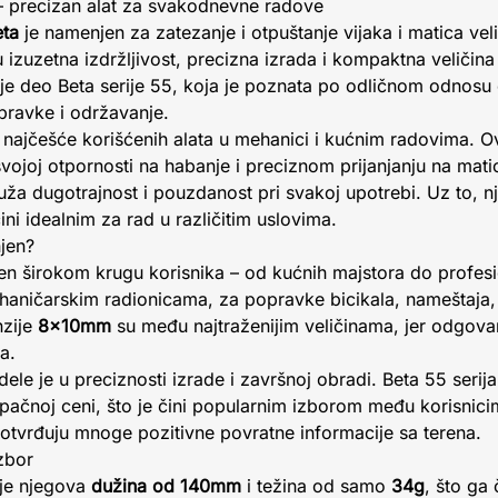
 – precizan alat za svakodnevne radove
eta
je namenjen za zatezanje i otpuštanje vijaka i matica veli
 izuzetna izdržljivost, precizna izrada i kompaktna veliči
e deo Beta serije 55, koja je poznata po odličnom odnosu c
ravke i održavanje.
od najčešće korišćenih alata u mehanici i kućnim radovima. 
svojoj otpornosti na habanje i preciznom prijanjanju na mati
ruža dugotrajnost i pouzdanost pri svakoj upotrebi. Uz to, n
ini idealnim za rad u različitim uslovima.
njen?
njen širokom krugu korisnika – od kućnih majstora do profesi
haničarskim radionicama, za popravke bicikala, nameštaja, 
nzije
8x10mm
su među najtraženijim veličinama, jer odgova
a.
le je u preciznosti izrade i završnoj obradi. Beta 55 serij
upačnoj ceni, što je čini popularnim izborom među korisnicim
 potvrđuju mnoge pozitivne povratne informacije sa terena.
izbor
 je njegova
dužina od 140mm
i težina od samo
34g
, što ga 