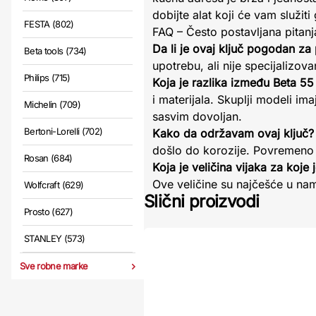
dobijte alat koji će vam služit
FESTA (802)
FAQ – Često postavljana pitanj
Da li je ovaj ključ pogodan za
Beta tools (734)
upotrebu, ali nije specijalizo
Philips (715)
Koja je razlika između Beta 55
i materijala. Skuplji modeli im
Michelin (709)
sasvim dovoljan.
Bertoni-Lorelli (702)
Kako da održavam ovaj ključ?
došlo do korozije. Povremeno g
Rosan (684)
Koja je veličina vijaka za koje
Ove veličine su najčešće u nam
Wolfcraft (629)
Slični proizvodi
Prosto (627)
STANLEY (573)
Sve robne marke