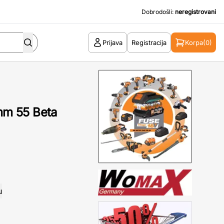
Dobrodošli:
neregistrovani
Prijava
Registracija
Korpa
(0)
0mm 55 Beta