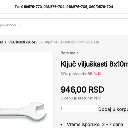
Tel:
018/575-773
,
018/576-704
,
018/576-705
,
060/0576-704
at
/
Viljuškasti ključevi
>
Ključ viljuškasti 8x10mm 55 Beta
Beta tools
Ključ viljuškasti 8x1
Šifra proizvoda:
55 8x10
946,00 RSD
U cenu je uračunat PDV
Vreme isporuke: 2 - 7 dana