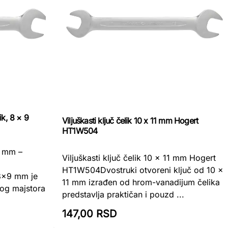
ik, 8 × 9
Viljuškasti ključ čelik 10 x 11 mm Hogert
HT1W504
9 mm –
Viljuškasti ključ čelik 10 x 11 mm Hogert
HT1W504Dvostruki otvoreni ključ od 10 x
 8×9 mm je
11 mm izrađen od hrom-vanadijum čelika
kog majstora
predstavlja praktičan i pouzd ...
147,00 RSD