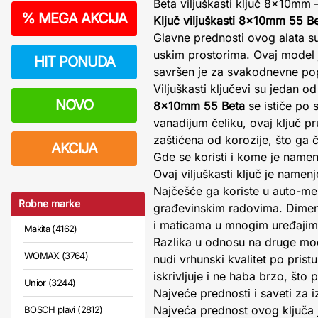
Beta viljuškasti ključ 8x10mm
%
MEGA AKCIJA
Ključ viljuškasti 8x10mm 55 B
Glavne prednosti ovog alata su
uskim prostorima. Ovaj model j
HIT PONUDA
savršen je za svakodnevne pop
Viljuškasti ključevi su jedan 
NOVO
8x10mm 55 Beta
se ističe po 
vanadijum čeliku, ovaj ključ p
zaštićena od korozije, što ga č
AKCIJA
Gde se koristi i kome je name
Ovaj viljuškasti ključ je name
Najčešće ga koriste u auto-me
Robne marke
građevinskim radovima. Dime
i maticama u mnogim uređajim
Makita (4162)
Razlika u odnosu na druge mode
WOMAX (3764)
nudi vrhunski kvalitet po prist
iskrivljuje i ne haba brzo, što
Unior (3244)
Najveće prednosti i saveti za 
Najveća prednost ovog ključa
BOSCH plavi (2812)