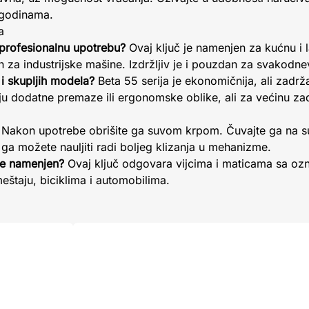
i godinama.
a
 profesionalnu upotrebu?
Ovaj ključ je namenjen za kućnu i 
van za industrijske mašine. Izdržljiv je i pouzdan za svakod
 i skupljih modela?
Beta 55 serija je ekonomičnija, ali zadrž
aju dodatne premaze ili ergonomske oblike, ali za većinu zad
Nakon upotrebe obrišite ga suvom krpom. Čuvajte ga na s
a možete nauljiti radi boljeg klizanja u mehanizme.
 je namenjen?
Ovaj ključ odgovara vijcima i maticama sa 
eštaju, biciklima i automobilima.