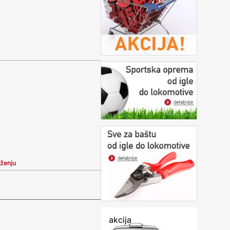
iženju
akcija