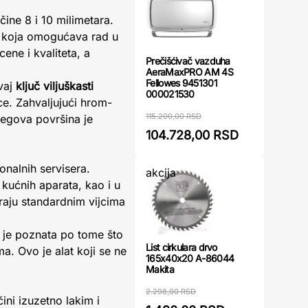
čine 8 i 10 milimetara.
na koja omogućava rad u
ene i kvaliteta, a
Prečišćivač vazduha
AeraMaxPRO AM 4S
Fellowes 9451301
Ovaj
ključ viljuškasti
000021530
ce. Zahvaljujući hrom-
115.200,00 RSD
jegova površina je
104.728,00 RSD
onalnih servisera.
akcija
kućnih aparata, kao i u
raju standardnim vijcima
a je poznata po tome što
List cirkulara drvo
a. Ovo je alat koji se ne
165x40x20 A-86044
Makita
2.298,00 RSD
čini izuzetno lakim i