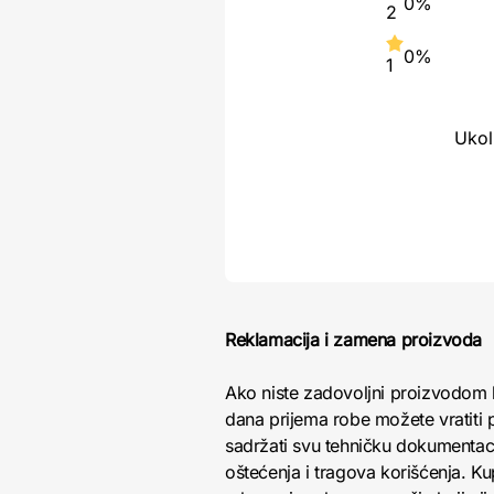
0%
2
0%
1
Ukol
Reklamacija i zamena proizvoda
Ako niste zadovoljni proizvodom 
dana prijema robe možete vratiti p
sadržati svu tehničku dokumentacij
oštećenja i tragova korišćenja. K