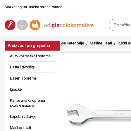
Marketing
Korisnička strana
Pomoć
Sve kategorije
/
Mašine i alati
/
Ručni al
Proizvodi po grupama
Auto kozmetika i oprema
Bašta i dvorište
Bazeni i oprema
Igračke
Kancelarijska oprema i
školski materijal
Lepota i zdravlje
Mašine i alati