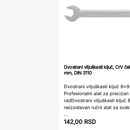
Dvostrani viljuškasti ključ, CrV čel
mm, DIN 3110
Dvostrani viljuškasti ključ 8x
Profesionalni alat za precizan
radDvostrani viljuškasti ključ
neizostavan ručni alat za sva
...
142,00 RSD