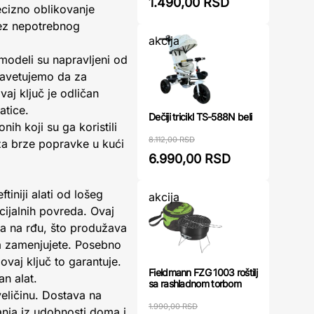
1.490,00 RSD
cizno oblikovanje
ez nepotrebnog
akcija
 modeli su napravljeni od
savetujemo da za
aj ključ je odličan
atice.
Dečiji tricikl TS-588N beli
ih koji su ga koristili
8.112,00 RSD
 za brze popravke u kući
6.990,00 RSD
tiniji alati od lošeg
akcija
cijalnih povreda. Ovaj
rna na rđu, što produžava
ga zamenjujete. Posebno
vaj ključ to garantuje.
Fieldmann FZG 1003 roštilj
n alat.
sa rashladnom torbom
veličinu. Dostava na
1.990,00 RSD
anja iz udobnosti doma i