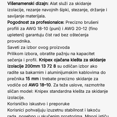
Višenamenski dizajn:
Alat služi za skidanje
izolacije, rezanje navojnih šipki, stezanje, držanje i
savijanje materijala.
Pogodnost za profesionalce:
Precizno brušeni
profili za AWG 18-10 (puni) i AWG 20-12 (fino
upleteni) garantuju čist rad bez oštećenja
provodnika.
Saveti za izbor ovog proizvoda
Prilikom izbora, obratite pažnju na kapacitet
sečenja i profil.
Knipex ojačana klešta za skidanje
izolacije 200mm 13 72 8
su odličan izbor ako
radite sa bakarnim i aluminijumskim kablovima do
prečnika
15 mm
i trebate precizno skidanje za
vodiče od
AWG 18–10
. Za teže uslove, razmotrite
sličan model: Knipex standardna klešta za skidanje
izolacije.
Korisničko iskustvo i preporuke
Korisnici pohvaljuju izuzetnu stabilnost i lakoću
rada, posebno u skučenim prostorima. Mnogi ističu