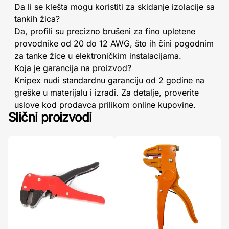
Da li se klešta mogu koristiti za skidanje izolacije sa
tankih žica?
Da, profili su precizno brušeni za fino upletene
provodnike od 20 do 12 AWG, što ih čini pogodnim
za tanke žice u elektroničkim instalacijama.
Koja je garancija na proizvod?
Knipex nudi standardnu garanciju od 2 godine na
greške u materijalu i izradi. Za detalje, proverite
uslove kod prodavca prilikom online kupovine.
Slični proizvodi