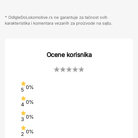
* OdIgleDoLokomotive.rs ne garantuje za tačnost svih
karakteristika i komentara vezanih za proizvode na sajtu.
Ocene korisnika
0%
5
0%
4
0%
3
0%
2