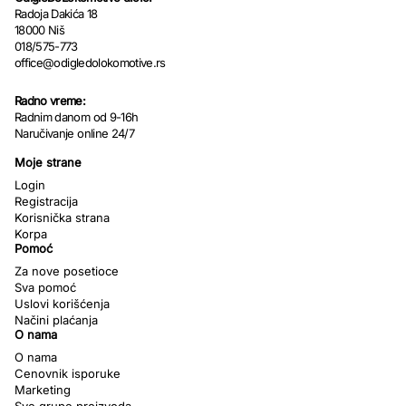
Radoja Dakića 18
18000 Niš
018/575-773
office@odigledolokomotive.rs
Radno vreme:
Radnim danom od 9-16h
Naručivanje online 24/7
Moje strane
Login
Registracija
Korisnička strana
Korpa
Pomoć
Za nove posetioce
Sva pomoć
Uslovi korišćenja
Načini plaćanja
O nama
O nama
Cenovnik isporuke
Marketing