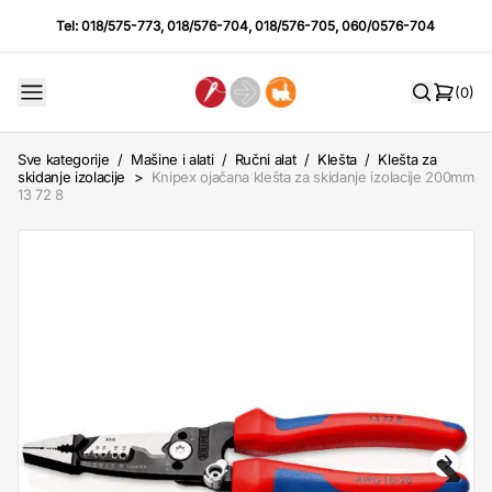
Tel:
018/575-773
,
018/576-704
,
018/576-705
,
060/0576-704
(0)
Sve kategorije
/
Mašine i alati
/
Ručni alat
/
Klešta
/
Klešta za
skidanje izolacije
>
Knipex ojačana klešta za skidanje izolacije 200mm
13 72 8