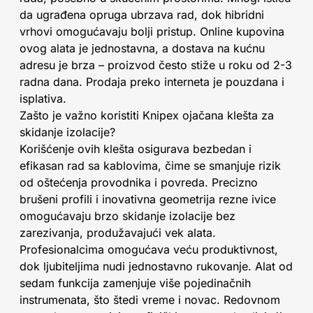
da ugrađena opruga ubrzava rad, dok hibridni
vrhovi omogućavaju bolji pristup. Online kupovina
ovog alata je jednostavna, a dostava na kućnu
adresu je brza – proizvod često stiže u roku od 2-3
radna dana. Prodaja preko interneta je pouzdana i
isplativa.
Zašto je važno koristiti Knipex ojačana klešta za
skidanje izolacije?
Korišćenje ovih klešta osigurava bezbedan i
efikasan rad sa kablovima, čime se smanjuje rizik
od oštećenja provodnika i povreda. Precizno
brušeni profili i inovativna geometrija rezne ivice
omogućavaju brzo skidanje izolacije bez
zarezivanja, produžavajući vek alata.
Profesionalcima omogućava veću produktivnost,
dok ljubiteljima nudi jednostavno rukovanje. Alat od
sedam funkcija zamenjuje više pojedinačnih
instrumenata, što štedi vreme i novac. Redovnom