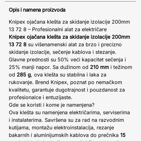
Opis i namena proizvoda
Knipex ojačana klešta za skidanje izolacije 200mm
13 72 8 – Profesionalni alat za električare
Knipex ojačana klešta za skidanje izolacije 200mm
13 72 8
su višenamenski alat za brzo i precizno
skidanje izolacije, sečenje kablova i stezanje.
Glavne prednosti su 50% veći kapacitet sečenja i
25% manji napor. Sa dužinom od
210 mm
i težinom
od
285 g
, ova klešta su stabilna i laka za
rukovanje. Brend Knipex, poznat po nemačkom
kvalitetu, garantuje dugotrajnost i pouzdanost za
profesionalce i entuzijaste.
Gde se koristi i kome je namenjena?
Ova klešta su namenjena električarima, serviserima
i instalaterima. Savršena su za rad na razvodnim
kutijama, montažu elektroinstalacija, rezanje
bakarnih i aluminijumskih kablova do prečnika
15