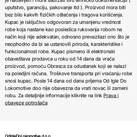
je nabavljen i mora sadržati svu tehničku dokumentaciju (
uputstvo, garanciju, pakovanje itd ). Proizvod mora biti
bez bilo kakvih fizičkih oštećenja i tragova korišćenja.
Kupac je isključivo odgovoran za umanjenu vrednost
robe koja nastane kao posledica rukovanja robom na
način koji nije adekvatan, odnosno prevazilazi ono što je
neophodno da bi se ustanovili priroda, karakteristike i
funkcionalnost robe. Kupac pismeno ili elektronski
obaveštava prodavca u roku od 14 dana da vraća
proizvod, pomoću Obrasca za odustanak koji se nalazi
na poledjini računa. Troškove transporta pri vraćanju robe
snosi kupac. Posle 14 dana od dana prijema Od Igle Do
Lokomotive doo nije obavezna da vrati novac ili zameni
robu. Za detaljnije informacije kliknite na link
Prava i
obaveze potrošača
OdIgleDoLokomotive d.o.o.