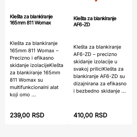
Klešta za blankiranje
Klešta za blankiranje
165mm 811 Womax
AF6-ZD
Klešta za blankiranje
Klešta za blankiranje
165mm 811 Womax –
AF6-ZD – precizno
Precizno i efikasno
skidanje izolacije u
skidanje izolacijeKlešta
svakoj priliciKlešta za
za blankiranje 165mm
blankiranje AF6-ZD su
811 Womax su
dizajnirana za efikasno
multifunkcionalni alat
i bezbedno skidanje ...
koji omo ...
239,00 RSD
410,00 RSD