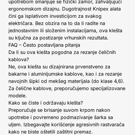
upotrebom smanjuje se fizički zamor, zahvaljujući
ergonomskom dizajnu. Dugotrajnost Knipex alata
čini ga isplativom investicijom za svakog
električara. Bez obzira na to da li radite na
jednostavnim ili složenim instalacijama, ova klešta
su ključna za postizanje vrhunskih rezultata.
FAQ – Često postavljana pitanja
Da li su ova klešta pogodna za rezanje čeličnih
kablova?
Ne, ova klešta su dizajnirana prvenstveno za
bakarne i aluminijumske kablove, kao i za rezanje
navojnih šipki od mekšeg materijala (do klase 4,6).
Za čelične kablove, preporučujemo specijalizovane
modele.
Kako se čiste i održavaju klešta?
Preporučuje se brisanje suvom krpom nakon
upotrebe i povremeno podmazivanje šarka sa
uljem. Izbegavajte korišćenje agresivnih rastvarača
kako ne biste oštetili zaštitni premaz.