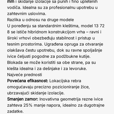
mm
i skidanje izolacije sa punih i fino upletenih
vodiča. Idealna su za profesionalnu upotrebu u
zahtevnim uslovima.
Razlika u odnosu na druge modele
U poređenju sa standardnim kleštima, model 13 72
8 se ističe hibridnom konstrukcijom vrha – ravni i
široki vrhovi obezbeđuju stabilnost i pristup u
tesnim prostorima. Ugrađena opruga za otvaranje
olakšava čestu upotrebu, dok su ravne spoljašnje
ivice čeljusti pogodne za podžbukne kutije.
Blokada se može koristiti sa obe strane, pa su
klešta idealna i za dešnjake i za levoruke.
Najveće prednosti
Povećana efikasnost:
Lokacijska rebra
omogućavaju precizno pozicioniranje žice,
ubrzavajući skidanje izolacije.
Smanjen zamor:
Inovativna geometrija rezne ivice
zahteva 25% manje napora, idealno za dugotrajne
zadatke.