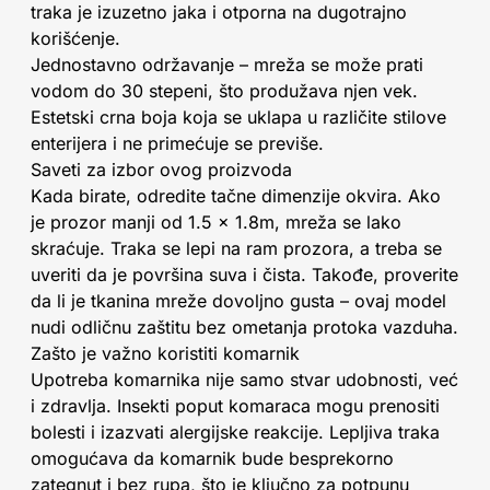
traka je izuzetno jaka i otporna na dugotrajno
korišćenje.
Jednostavno održavanje – mreža se može prati
vodom do 30 stepeni, što produžava njen vek.
Estetski crna boja koja se uklapa u različite stilove
enterijera i ne primećuje se previše.
Saveti za izbor ovog proizvoda
Kada birate, odredite tačne dimenzije okvira. Ako
je prozor manji od 1.5 x 1.8m, mreža se lako
skraćuje. Traka se lepi na ram prozora, a treba se
uveriti da je površina suva i čista. Takođe, proverite
da li je tkanina mreže dovoljno gusta – ovaj model
nudi odličnu zaštitu bez ometanja protoka vazduha.
Zašto je važno koristiti komarnik
Upotreba komarnika nije samo stvar udobnosti, već
i zdravlja. Insekti poput komaraca mogu prenositi
bolesti i izazvati alergijske reakcije. Lepljiva traka
omogućava da komarnik bude besprekorno
zategnut i bez rupa, što je ključno za potpunu