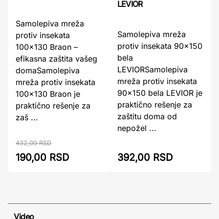
LEVIOR
Samolepiva mreža
Samolepiva mreža
protiv insekata
protiv insekata 90x150
100x130 Braon –
bela
efikasna zaštita vašeg
LEVIORSamolepiva
domaSamolepiva
mreža protiv insekata
mreža protiv insekata
90x150 bela LEVIOR je
100x130 Braon je
praktično rešenje za
praktično rešenje za
zaštitu doma od
zaš ...
nepožel ...
432,00 RSD
190,00 RSD
392,00 RSD
Video