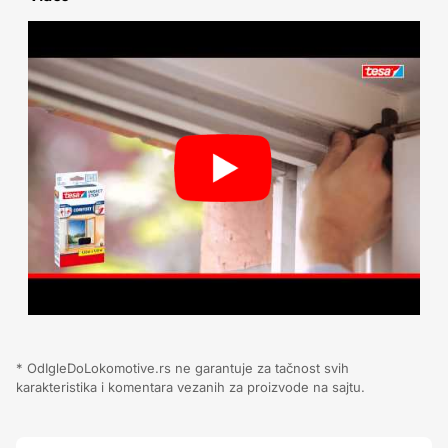
* OdIgleDoLokomotive.rs ne garantuje za tačnost svih
karakteristika i komentara vezanih za proizvode na sajtu.