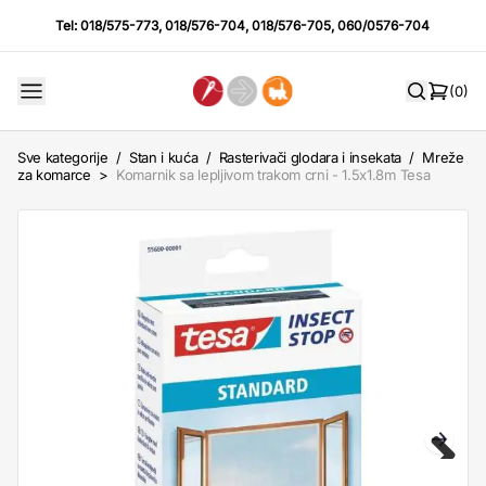
Tel:
018/575-773
,
018/576-704
,
018/576-705
,
060/0576-704
(0)
Sve kategorije
/
Stan i kuća
/
Rasterivači glodara i insekata
/
Mreže
za komarce
>
Komarnik sa lepljivom trakom crni - 1.5x1.8m Tesa