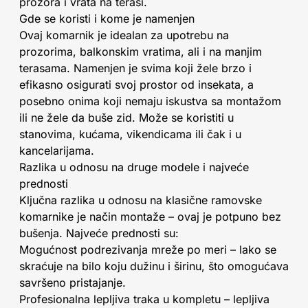
prozora i vrata na terasi.
Gde se koristi i kome je namenjen
Ovaj komarnik je idealan za upotrebu na
prozorima, balkonskim vratima, ali i na manjim
terasama. Namenjen je svima koji žele brzo i
efikasno osigurati svoj prostor od insekata, a
posebno onima koji nemaju iskustva sa montažom
ili ne žele da buše zid. Može se koristiti u
stanovima, kućama, vikendicama ili čak i u
kancelarijama.
Razlika u odnosu na druge modele i najveće
prednosti
Ključna razlika u odnosu na klasične ramovske
komarnike je način montaže – ovaj je potpuno bez
bušenja. Najveće prednosti su:
Mogućnost podrezivanja mreže po meri – lako se
skraćuje na bilo koju dužinu i širinu, što omogućava
savršeno pristajanje.
Profesionalna lepljiva traka u kompletu – lepljiva