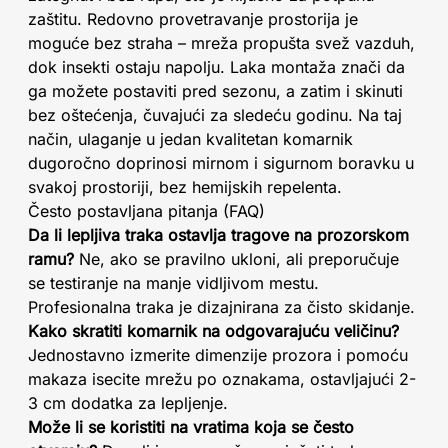
zaštitu. Redovno provetravanje prostorija je
moguće bez straha – mreža propušta svež vazduh,
dok insekti ostaju napolju. Laka montaža znači da
ga možete postaviti pred sezonu, a zatim i skinuti
bez oštećenja, čuvajući za sledeću godinu. Na taj
način, ulaganje u jedan kvalitetan komarnik
dugoročno doprinosi mirnom i sigurnom boravku u
svakoj prostoriji, bez hemijskih repelenta.
Često postavljana pitanja (FAQ)
Da li lepljiva traka ostavlja tragove na prozorskom
ramu?
Ne, ako se pravilno ukloni, ali preporučuje
se testiranje na manje vidljivom mestu.
Profesionalna traka je dizajnirana za čisto skidanje.
Kako skratiti komarnik na odgovarajuću veličinu?
Jednostavno izmerite dimenzije prozora i pomoću
makaza isecite mrežu po oznakama, ostavljajući 2-
3 cm dodatka za lepljenje.
Može li se koristiti na vratima koja se često