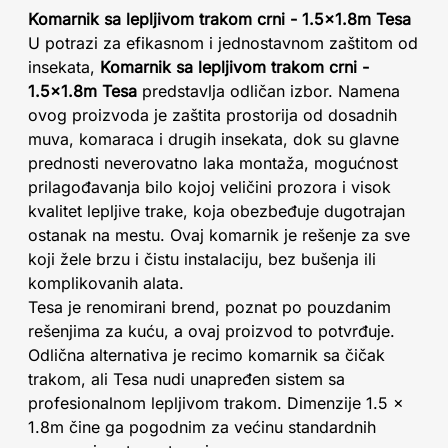
Komarnik sa lepljivom trakom crni - 1.5x1.8m Tesa
U potrazi za efikasnom i jednostavnom zaštitom od
insekata,
Komarnik sa lepljivom trakom crni -
1.5x1.8m Tesa
predstavlja odličan izbor. Namena
ovog proizvoda je zaštita prostorija od dosadnih
muva, komaraca i drugih insekata, dok su glavne
prednosti neverovatno laka montaža, mogućnost
prilagođavanja bilo kojoj veličini prozora i visok
kvalitet lepljive trake, koja obezbeđuje dugotrajan
ostanak na mestu. Ovaj komarnik je rešenje za sve
koji žele brzu i čistu instalaciju, bez bušenja ili
komplikovanih alata.
Tesa je renomirani brend, poznat po pouzdanim
rešenjima za kuću, a ovaj proizvod to potvrđuje.
Odlična alternativa je recimo komarnik sa čičak
trakom, ali Tesa nudi unapređen sistem sa
profesionalnom lepljivom trakom. Dimenzije 1.5 x
1.8m čine ga pogodnim za većinu standardnih