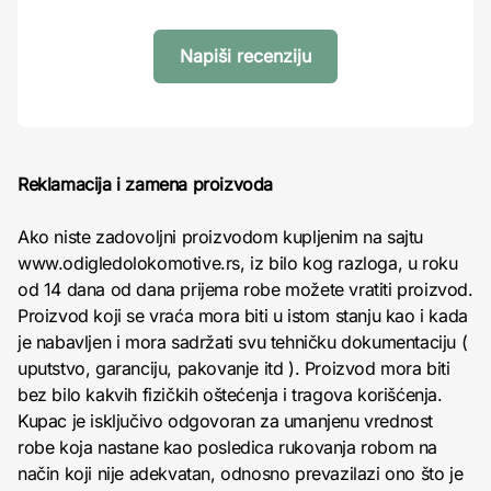
Napiši recenziju
Reklamacija i zamena proizvoda
Ako niste zadovoljni proizvodom kupljenim na sajtu
www.odigledolokomotive.rs, iz bilo kog razloga, u roku
od 14 dana od dana prijema robe možete vratiti proizvod.
Proizvod koji se vraća mora biti u istom stanju kao i kada
je nabavljen i mora sadržati svu tehničku dokumentaciju (
uputstvo, garanciju, pakovanje itd ). Proizvod mora biti
bez bilo kakvih fizičkih oštećenja i tragova korišćenja.
Kupac je isključivo odgovoran za umanjenu vrednost
robe koja nastane kao posledica rukovanja robom na
način koji nije adekvatan, odnosno prevazilazi ono što je