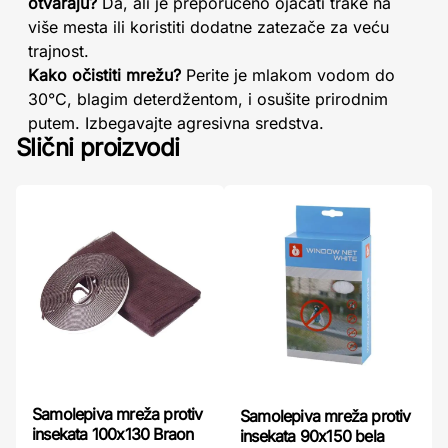
otvaraju?
Da, ali je preporučeno ojačati trake na
više mesta ili koristiti dodatne zatezače za veću
trajnost.
Kako očistiti mrežu?
Perite je mlakom vodom do
30°C, blagim deterdžentom, i osušite prirodnim
putem. Izbegavajte agresivna sredstva.
Slični proizvodi
Samolepiva mreža protiv
Samolepiva mreža protiv
insekata 100x130 Braon
insekata 90x150 bela