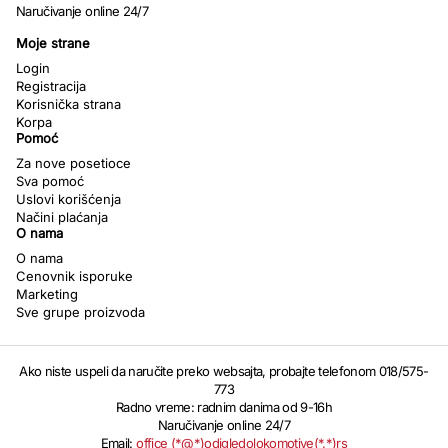
Naručivanje online 24/7
Moje strane
Login
Registracija
Korisnička strana
Korpa
Pomoć
Za nove posetioce
Sva pomoć
Uslovi korišćenja
Načini plaćanja
O nama
O nama
Cenovnik isporuke
Marketing
Sve grupe proizvoda
Ako niste uspeli da naručite preko websajta, probajte telefonom 018/575-
773
Radno vreme: radnim danima od 9-16h
Naručivanje online 24/7
Email:
office (*@*)odigledolokomotive(*.*)rs