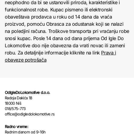
neophodno da bi se ustanovili priroda, karakteristike i
funkcionalnost robe. Kupac pismeno ili elektronski
obaveštava prodavca u roku od 14 dana da vraća
proizvod, pomoću Obrasca za odustanak koji se nalazi
na poledjini računa. Troškove transporta pri vraćanju robe
snosi kupac. Posle 14 dana od dana prijema Od Igle Do
Lokomotive doo nije obavezna da vrati novac ili zameni
robu. Za detaljnije informacije kliknite na link
Prava i
obaveze potrošača
OdIgleDoLokomotive d.o.o.
Radoja Dakića 18
18000 Niš
018/575-773
office@odigledolokomotive.rs
Radno vreme:
Radnim danom od 9-16h