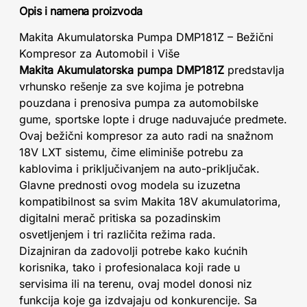
Opis i namena proizvoda
Makita Akumulatorska Pumpa DMP181Z – Bežični
Kompresor za Automobil i Više
Makita Akumulatorska pumpa DMP181Z
predstavlja
vrhunsko rešenje za sve kojima je potrebna
pouzdana i prenosiva pumpa za automobilske
gume, sportske lopte i druge naduvajuće predmete.
Ovaj bežični kompresor za auto radi na snažnom
18V LXT sistemu, čime eliminiše potrebu za
kablovima i priključivanjem na auto-priključak.
Glavne prednosti ovog modela su izuzetna
kompatibilnost sa svim Makita 18V akumulatorima,
digitalni merač pritiska sa pozadinskim
osvetljenjem i tri različita režima rada.
Dizajniran da zadovolji potrebe kako kućnih
korisnika, tako i profesionalaca koji rade u
servisima ili na terenu, ovaj model donosi niz
funkcija koje ga izdvajaju od konkurencije. Sa