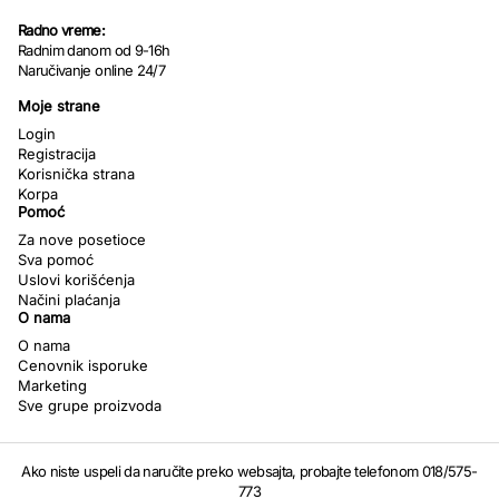
Radno vreme:
Radnim danom od 9-16h
Naručivanje online 24/7
Moje strane
Login
Registracija
Korisnička strana
Korpa
Pomoć
Za nove posetioce
Sva pomoć
Uslovi korišćenja
Načini plaćanja
O nama
O nama
Cenovnik isporuke
Marketing
Sve grupe proizvoda
Ako niste uspeli da naručite preko websajta, probajte telefonom 018/575-
773