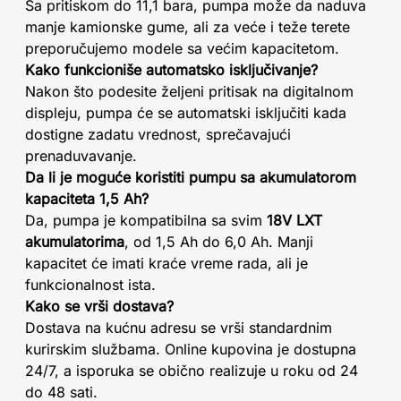
Sa pritiskom do 11,1 bara, pumpa može da naduva
manje kamionske gume, ali za veće i teže terete
preporučujemo modele sa većim kapacitetom.
Kako funkcioniše automatsko isključivanje?
Nakon što podesite željeni pritisak na digitalnom
displeju, pumpa će se automatski isključiti kada
dostigne zadatu vrednost, sprečavajući
prenaduvavanje.
Da li je moguće koristiti pumpu sa akumulatorom
kapaciteta 1,5 Ah?
Da, pumpa je kompatibilna sa svim
18V LXT
akumulatorima
, od 1,5 Ah do 6,0 Ah. Manji
kapacitet će imati kraće vreme rada, ali je
funkcionalnost ista.
Kako se vrši dostava?
Dostava na kućnu adresu se vrši standardnim
kurirskim službama. Online kupovina je dostupna
24/7, a isporuka se obično realizuje u roku od 24
do 48 sati.