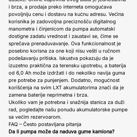
i brza, a prodaja preko interneta omogućava
povoljniju cenu i dostavu na kućnu adresu. Većina
korisnika je zadovoljna preciznošću digitalnog
manometra i činjenicom da pumpa automatski
dostigne zadatu vrednost i zaustavi se, čime se
sprečava prenaduvavanje. Ova funkcionalnost je
posebno korisna za one koji nisu vešti u ručnom
podešavanju pritiska. Iskustva pokazuju da je
izuzetno praktična za terensku upotrebu, a baterija
od 6,0 Ah može izdržati i do nekoliko navija guma
pre potrebe za punjenjem. Dodatno, mogućnost
korišćenja na svim LXT akumulatorima znači da je
zamena baterije neprimetna i brza.
Ukoliko vam je potrebna i snažnija stanica za duži
rad, pogledajte našu ponudu akumulatorske pumpe
sa većim rezervoarom.
FAQ – Često postavljana pitanja
Da li pumpa može da naduva gume kamiona?