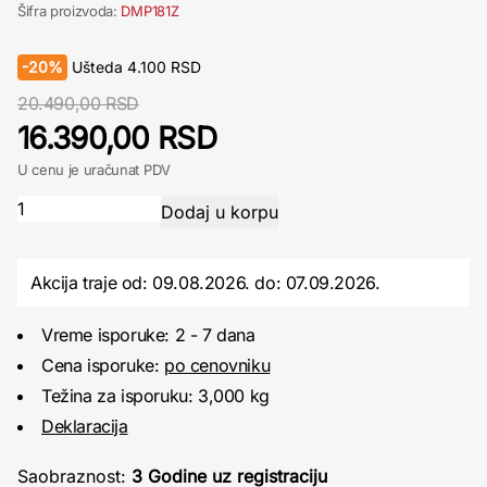
Šifra proizvoda:
DMP181Z
-
20%
Ušteda
4.100
RSD
20.490,00 RSD
16.390,00 RSD
U cenu je uračunat PDV
Akcija traje od: 09.08.2026.
do:
07.09.2026.
Vreme isporuke: 2 - 7 dana
Cena isporuke:
po cenovniku
Težina za isporuku: 3,000 kg
Deklaracija
Saobraznost:
3 Godine uz registraciju