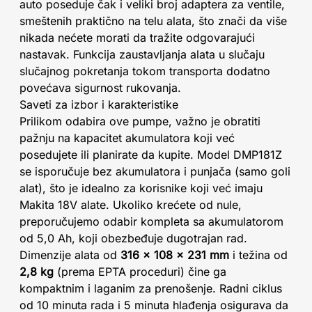
auto poseduje čak i veliki broj adaptera za ventile,
smeštenih praktično na telu alata, što znači da više
nikada nećete morati da tražite odgovarajući
nastavak. Funkcija zaustavljanja alata u slučaju
slučajnog pokretanja tokom transporta dodatno
povećava sigurnost rukovanja.
Saveti za izbor i karakteristike
Prilikom odabira ove pumpe, važno je obratiti
pažnju na kapacitet akumulatora koji već
posedujete ili planirate da kupite. Model DMP181Z
se isporučuje bez akumulatora i punjača (samo goli
alat), što je idealno za korisnike koji već imaju
Makita 18V alate. Ukoliko krećete od nule,
preporučujemo odabir kompleta sa akumulatorom
od 5,0 Ah, koji obezbeđuje dugotrajan rad.
Dimenzije alata od
316 x 108 x 231 mm
i težina od
2,8 kg
(prema EPTA proceduri) čine ga
kompaktnim i laganim za prenošenje. Radni ciklus
od 10 minuta rada i 5 minuta hlađenja osigurava da