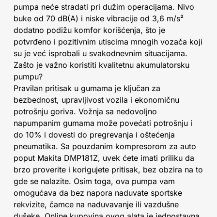
pumpa neće stradati pri dužim operacijama. Nivo
buke od 70 dB(A) i niske vibracije od 3,6 m/s²
dodatno podižu komfor korišćenja, što je
potvrđeno i pozitivnim utiscima mnogih vozača koji
su je već isprobali u svakodnevnim situacijama.
Zašto je važno koristiti kvalitetnu akumulatorsku
pumpu?
Pravilan pritisak u gumama je ključan za
bezbednost, upravljivost vozila i ekonomičnu
potrošnju goriva. Vožnja sa nedovoljno
napumpanim gumama može povećati potrošnju i
do 10% i dovesti do pregrevanja i oštećenja
pneumatika. Sa pouzdanim kompresorom za auto
poput Makita DMP181Z, uvek ćete imati priliku da
brzo proverite i korigujete pritisak, bez obzira na to
gde se nalazite. Osim toga, ova pumpa vam
omogućava da bez napora naduvate sportske
rekvizite, čamce na naduvavanje ili vazdušne
dušeke. Online kupovina ovog alata je jednostavna