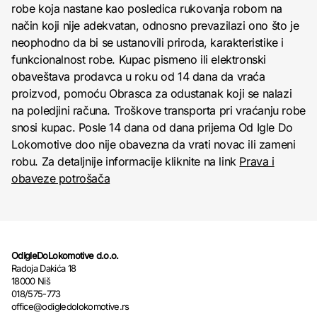
robe koja nastane kao posledica rukovanja robom na
način koji nije adekvatan, odnosno prevazilazi ono što je
neophodno da bi se ustanovili priroda, karakteristike i
funkcionalnost robe. Kupac pismeno ili elektronski
obaveštava prodavca u roku od 14 dana da vraća
proizvod, pomoću Obrasca za odustanak koji se nalazi
na poledjini računa. Troškove transporta pri vraćanju robe
snosi kupac. Posle 14 dana od dana prijema Od Igle Do
Lokomotive doo nije obavezna da vrati novac ili zameni
robu. Za detaljnije informacije kliknite na link
Prava i
obaveze potrošača
OdIgleDoLokomotive d.o.o.
Radoja Dakića 18
18000 Niš
018/575-773
office@odigledolokomotive.rs