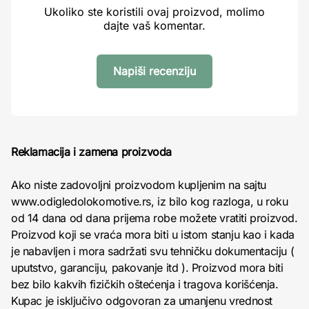
Ukoliko ste koristili ovaj proizvod, molimo
dajte vaš komentar.
Napiši recenziju
Reklamacija i zamena proizvoda
Ako niste zadovoljni proizvodom kupljenim na sajtu
www.odigledolokomotive.rs, iz bilo kog razloga, u roku
od 14 dana od dana prijema robe možete vratiti proizvod.
Proizvod koji se vraća mora biti u istom stanju kao i kada
je nabavljen i mora sadržati svu tehničku dokumentaciju (
uputstvo, garanciju, pakovanje itd ). Proizvod mora biti
bez bilo kakvih fizičkih oštećenja i tragova korišćenja.
Kupac je isključivo odgovoran za umanjenu vrednost