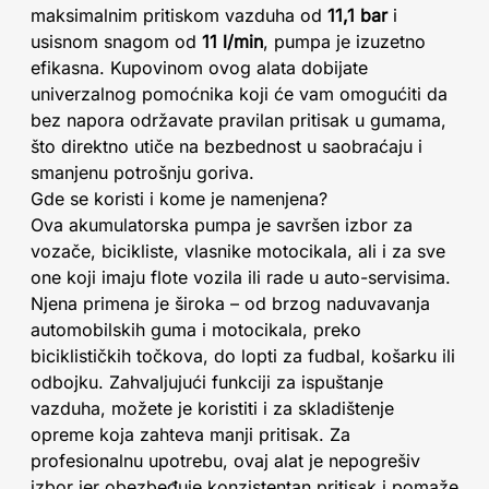
maksimalnim pritiskom vazduha od
11,1 bar
i
usisnom snagom od
11 l/min
, pumpa je izuzetno
efikasna. Kupovinom ovog alata dobijate
univerzalnog pomoćnika koji će vam omogućiti da
bez napora održavate pravilan pritisak u gumama,
što direktno utiče na bezbednost u saobraćaju i
smanjenu potrošnju goriva.
Gde se koristi i kome je namenjena?
Ova akumulatorska pumpa je savršen izbor za
vozače, bicikliste, vlasnike motocikala, ali i za sve
one koji imaju flote vozila ili rade u auto-servisima.
Njena primena je široka – od brzog naduvavanja
automobilskih guma i motocikala, preko
biciklističkih točkova, do lopti za fudbal, košarku ili
odbojku. Zahvaljujući funkciji za ispuštanje
vazduha, možete je koristiti i za skladištenje
opreme koja zahteva manji pritisak. Za
profesionalnu upotrebu, ovaj alat je nepogrešiv
izbor jer obezbeđuje konzistentan pritisak i pomaže