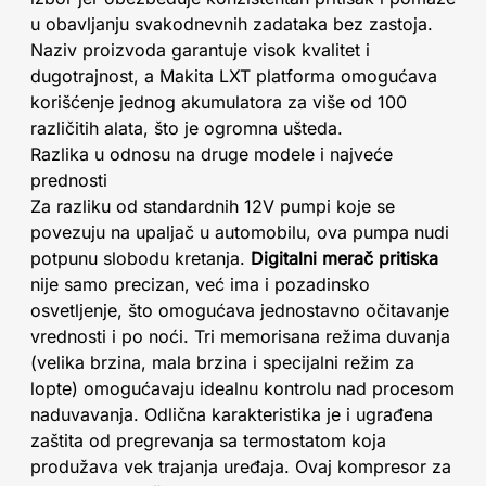
u obavljanju svakodnevnih zadataka bez zastoja.
Naziv proizvoda garantuje visok kvalitet i
dugotrajnost, a Makita LXT platforma omogućava
korišćenje jednog akumulatora za više od 100
različitih alata, što je ogromna ušteda.
Razlika u odnosu na druge modele i najveće
prednosti
Za razliku od standardnih 12V pumpi koje se
povezuju na upaljač u automobilu, ova pumpa nudi
potpunu slobodu kretanja.
Digitalni merač pritiska
nije samo precizan, već ima i pozadinsko
osvetljenje, što omogućava jednostavno očitavanje
vrednosti i po noći. Tri memorisana režima duvanja
(velika brzina, mala brzina i specijalni režim za
lopte) omogućavaju idealnu kontrolu nad procesom
naduvavanja. Odlična karakteristika je i ugrađena
zaštita od pregrevanja sa termostatom koja
produžava vek trajanja uređaja. Ovaj kompresor za