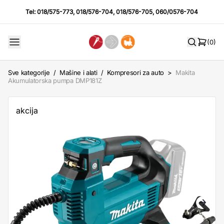
Tel:
018/575-773
,
018/576-704
,
018/576-705
,
060/0576-704
(0)
Sve kategorije
/
Mašine i alati
/
Kompresori za auto
>
Makita
Akumulatorska pumpa DMP181Z
akcija