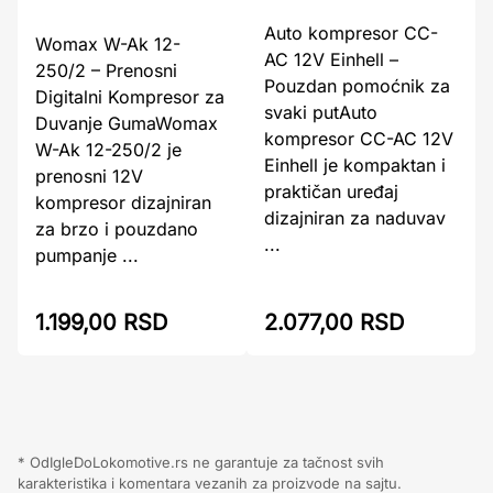
Auto kompresor CC-
Womax W-Ak 12-
AC 12V Einhell –
250/2 – Prenosni
Pouzdan pomoćnik za
Digitalni Kompresor za
svaki putAuto
Duvanje GumaWomax
kompresor CC-AC 12V
W-Ak 12-250/2 je
Einhell je kompaktan i
prenosni 12V
praktičan uređaj
kompresor dizajniran
dizajniran za naduvav
za brzo i pouzdano
...
pumpanje ...
1.199,00 RSD
2.077,00 RSD
* OdIgleDoLokomotive.rs ne garantuje za tačnost svih
karakteristika i komentara vezanih za proizvode na sajtu.