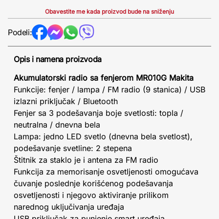
Obavestite me kada proizvod bude na sniženju
Podeli:
Opis i namena proizvoda
Akumulatorski radio sa fenjerom MR010G Makita
Funkcije: fenjer / lampa / FM radio (9 stanica) / USB
izlazni priključak / Bluetooth
Fenjer sa 3 podešavanja boje svetlosti: topla /
neutralna / dnevna bela
Lampa: jedno LED svetlo (dnevna bela svetlost),
podešavanje svetline: 2 stepena
Štitnik za staklo je i antena za FM radio
Funkcija za memorisanje osvetljenosti omogućava
čuvanje poslednje korišćenog podešavanja
osvetljenosti i njegovo aktiviranje prilikom
narednog uključivanja uređaja
USB priključak za punjenje smart uređaja