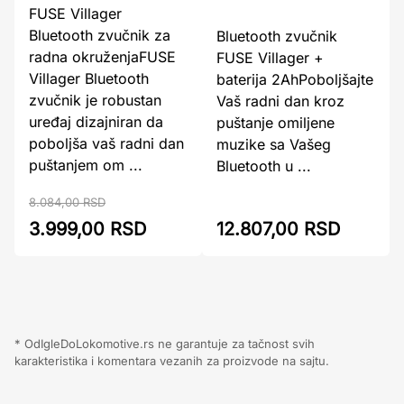
FUSE Villager
Bluetooth zvučnik za
Bluetooth zvučnik
radna okruženjaFUSE
FUSE Villager +
Villager Bluetooth
baterija 2AhPoboljšajte
zvučnik je robustan
Vaš radni dan kroz
uređaj dizajniran da
puštanje omiljene
poboljša vaš radni dan
muzike sa Vašeg
puštanjem om ...
Bluetooth u ...
8.084,00 RSD
3.999,00 RSD
12.807,00 RSD
* OdIgleDoLokomotive.rs ne garantuje za tačnost svih
karakteristika i komentara vezanih za proizvode na sajtu.