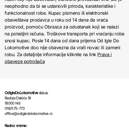
neophodno da bi se ustanovili priroda, karakteristike i
funkcionalnost robe. Kupac pismeno ili elektronski
obaveštava prodavca u roku od 14 dana da vraća
proizvod, pomoću Obrasca za odustanak koji se nalazi
na poledjini računa. Troškove transporta pri vraćanju robe
snosi kupac. Posle 14 dana od dana prijema Od Igle Do
Lokomotive doo nije obavezna da vrati novac ili zameni
robu. Za detaljnije informacije kliknite na link
Prava i
obaveze potrošača
OdIgleDoLokomotive d.o.o.
Radoja Dakića 18
18000 Niš
018/575-773
office@odigledolokomotive.rs
Radno vreme: