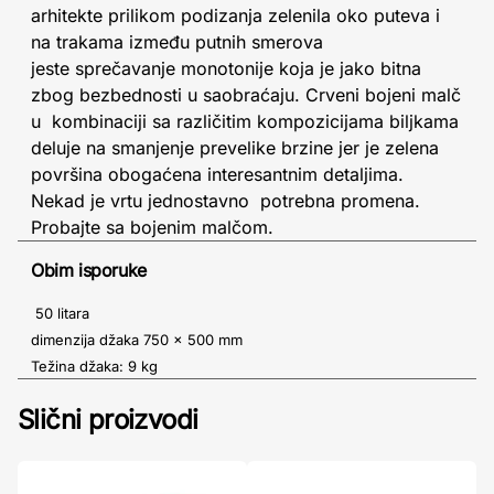
arhitekte prilikom podizanja zelenila oko puteva i
na trakama između putnih smerova
jeste sprečavanje monotonije koja je jako bitna
zbog bezbednosti u saobraćaju. Crveni bojeni malč
u kombinaciji sa različitim kompozicijama biljkama
deluje na smanjenje prevelike brzine jer je zelena
površina obogaćena interesantnim detaljima.
Nekad je vrtu jednostavno potrebna promena.
Probajte sa bojenim malčom.
Obim isporuke
50 litara
dimenzija džaka 750 x 500 mm
Težina džaka: 9 kg
Slični proizvodi