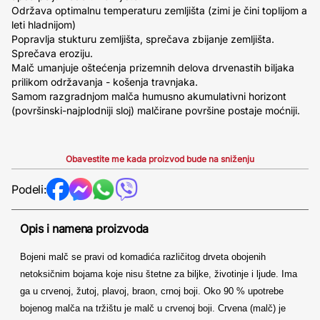
Održava optimalnu temperaturu zemljišta (zimi je čini toplijom a
leti hladnijom)
Popravlja stukturu zemljišta, sprečava zbijanje zemljišta.
Sprečava eroziju.
Malč umanjuje oštećenja prizemnih delova drvenastih biljaka
prilikom održavanja - košenja travnjaka.
Samom razgradnjom malča humusno akumulativni horizont
(površinski-najplodniji sloj) malčirane površine postaje moćniji.
Obavestite me kada proizvod bude na sniženju
Podeli:
Opis i namena proizvoda
Bojeni malč se pravi od komadića različitog drveta obojenih
netoksičnim bojama koje nisu štetne za biljke, životinje i ljude. Ima
ga u crvenoj, žutoj, plavoj, braon, crnoj boji. Oko 90 % upotrebe
bojenog malča na tržištu je malč u crvenoj boji. Crvena (malč) je