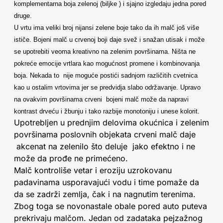
komplementarna boja zelenoj (biljke ) i sjajno izgledaju jedna pored
druge.
U vrtu ima veliki broj nijansi zelene boje tako da ih malč još više
ističe. Bojeni malč u crvenoj boji daje svež i snažan utisak i može
se upotrebiti veoma kreativno na zelenim površinama. Ništa ne
pokreće emocije vrtlara kao mogućnost promene i kombinovanja
boja. Nekada to nije moguće postići sadnjom različitih cvetnica
kao u ostalim vrtovima jer se predvidja slabo održavanje. Upravo
na ovakvim površinama crveni bojeni malč može da napravi
kontrast drveću i žbunju i tako razbije monotoniju i unese kolorit.
Upotrebljen u prednjim delovima okućnica i zelenim
površinama poslovnih objekata crveni malč daje
akcenat na zelenilo što deluje jako efektno i ne
može da prođe ne primećeno.
Malč kontroliše vetar i eroziju uzrokovanu
padavinama usporavajući vodu i time pomaže da
da se zadrži zemlja, čak i na nagnutim terenima.
Zbog toga se novonastale obale pored auto puteva
prekrivaju malčom. Jedan od zadataka pejzažnog