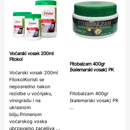
Voćarski vosak 200ml
Fitokol
Fitobalzam 400gr
(kalemarski vosak) PK
Voćarski vosak 200ml
FitokolKoristi se
neposredno nakon
Fitobalzam 400gr
rezidbe u voćnjaku,
(kalemarski vosak) PK
vinogradu i na
...
ukrasnom
bilju.Primenom
voćarskog voska
ubrzavamo zaceljiva ...