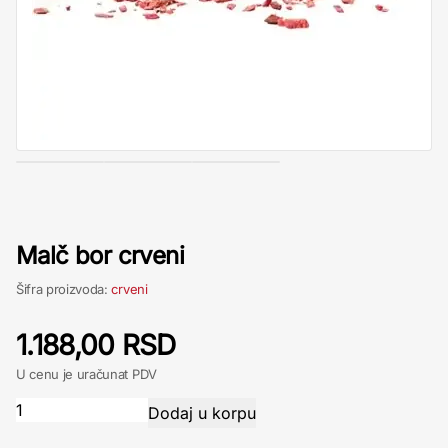
Malč bor crveni
Šifra proizvoda:
crveni
1.188,00 RSD
U cenu je uračunat PDV