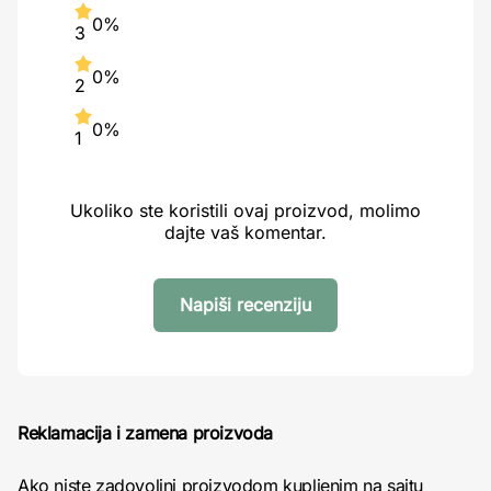
0%
3
0%
2
0%
1
Ukoliko ste koristili ovaj proizvod, molimo
dajte vaš komentar.
Napiši recenziju
Reklamacija i zamena proizvoda
Ako niste zadovoljni proizvodom kupljenim na sajtu