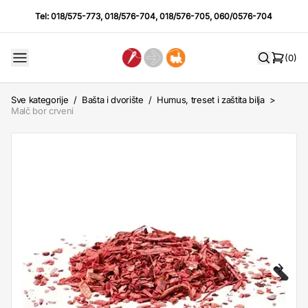
Tel:
018/575-773
,
018/576-704
,
018/576-705
,
060/0576-704
(0)
Sve kategorije
/
Bašta i dvorište
/
Humus, treset i zaštita bilja
>
Malč bor crveni