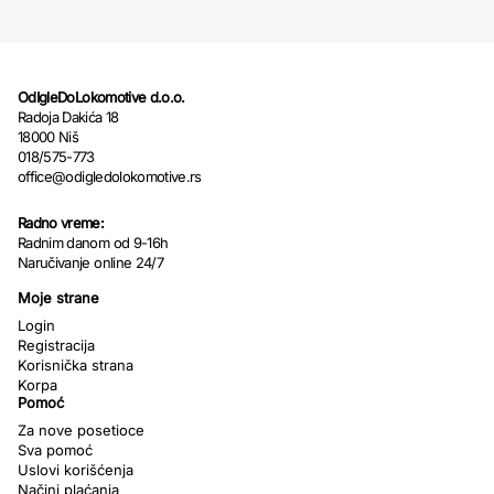
OdIgleDoLokomotive d.o.o.
Radoja Dakića 18
18000 Niš
018/575-773
office@odigledolokomotive.rs
Radno vreme:
Radnim danom od 9-16h
Naručivanje online 24/7
Moje strane
Login
Registracija
Korisnička strana
Korpa
Pomoć
Za nove posetioce
Sva pomoć
Uslovi korišćenja
Načini plaćanja