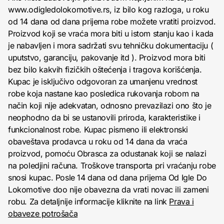
www.odigledolokomotive.rs, iz bilo kog razloga, u roku
od 14 dana od dana prijema robe možete vratiti proizvod.
Proizvod koji se vraća mora biti u istom stanju kao i kada
je nabavljen i mora sadržati svu tehničku dokumentaciju (
uputstvo, garanciju, pakovanje itd ). Proizvod mora biti
bez bilo kakvih fizičkih oštećenja i tragova korišćenja.
Kupac je isključivo odgovoran za umanjenu vrednost
robe koja nastane kao posledica rukovanja robom na
način koji nije adekvatan, odnosno prevazilazi ono što je
neophodno da bi se ustanovili priroda, karakteristike i
funkcionalnost robe. Kupac pismeno ili elektronski
obaveštava prodavca u roku od 14 dana da vraća
proizvod, pomoću Obrasca za odustanak koji se nalazi
na poledjini računa. Troškove transporta pri vraćanju robe
snosi kupac. Posle 14 dana od dana prijema Od Igle Do
Lokomotive doo nije obavezna da vrati novac ili zameni
robu. Za detaljnije informacije kliknite na link
Prava i
obaveze potrošača