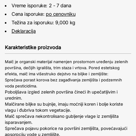
Vreme isporuke: 2 - 7 dana
Cena isporuke:
po cenovniku
Težina za isporuku: 9,000 kg
Deklaracija
Karakteristike proizvoda
Malč je organski materijal namenjen prostornom uređenju zelenih
površina, dečijih igrališta, trim staza i vrtova.
Pored estetskog
efekta, malč ima višestruko dejstvo na biljke i zemljište:
Sprečava porast korova bez zagađivanja zemljišta i podzemnih
voda pesticidima.
Poboljšava izgled zelenih površina čineći ih upečatljivim i
urednim.
Malčirane biljke su bujnije, imaju moćniji koren i bolje koriste
vlagu i đubriva tokom vegetacije.
Malč sprečava nekontrolisano gubljenje vlage iz zemljišta
isparavanjem.
Sprečava pojavu pokorice na površini zemljišta, povećavajući
apsorpciju vode u zemljište.