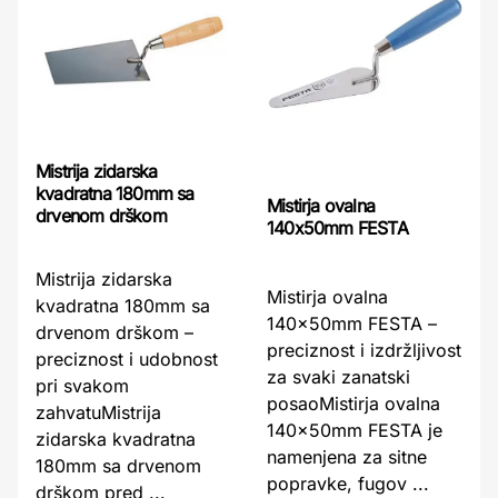
Mistrija zidarska
kvadratna 180mm sa
Mistirja ovalna
drvenom drškom
140x50mm FESTA
Mistrija zidarska
Mistirja ovalna
kvadratna 180mm sa
140x50mm FESTA –
drvenom drškom –
preciznost i izdržljivost
preciznost i udobnost
za svaki zanatski
pri svakom
posaoMistirja ovalna
zahvatuMistrija
140x50mm FESTA je
zidarska kvadratna
namenjena za sitne
180mm sa drvenom
popravke, fugov ...
drškom pred ...