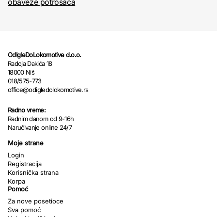
obaveze potrošača
OdIgleDoLokomotive d.o.o.
Radoja Dakića 18
18000 Niš
018/575-773
office@odigledolokomotive.rs
Radno vreme:
Radnim danom od 9-16h
Naručivanje online 24/7
Moje strane
Login
Registracija
Korisnička strana
Korpa
Pomoć
Za nove posetioce
Sva pomoć