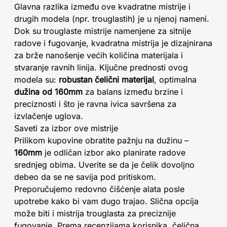
Glavna razlika između ove kvadratne mistrije i
drugih modela (npr. trouglastih) je u njenoj nameni.
Dok su trouglaste mistrije namenjene za sitnije
radove i fugovanje, kvadratna mistrija je dizajnirana
za brže nanošenje većih količina materijala i
stvaranje ravnih linija. Ključne prednosti ovog
modela su:
robustan čelični materijal
, optimalna
dužina od 160mm
za balans između brzine i
preciznosti i što je ravna ivica savršena za
izvlačenje uglova.
Saveti za izbor ove mistrije
Prilikom kupovine obratite pažnju na dužinu –
160mm
je odličan izbor ako planirate radove
srednjeg obima. Uverite se da je čelik dovoljno
debeo da se ne savija pod pritiskom.
Preporučujemo redovno čišćenje alata posle
upotrebe kako bi vam dugo trajao. Slična opcija
može biti i mistrija trouglasta za preciznije
fugovanje. Prema recenzijama korisnika, čelična