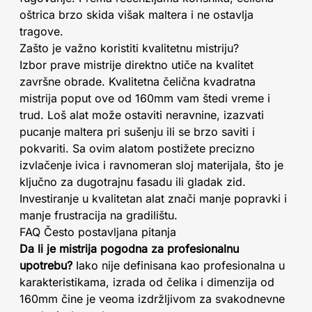
oštrica brzo skida višak maltera i ne ostavlja
tragove.
Zašto je važno koristiti kvalitetnu mistriju?
Izbor prave mistrije direktno utiče na kvalitet
završne obrade. Kvalitetna čelična kvadratna
mistrija poput ove od 160mm vam štedi vreme i
trud. Loš alat može ostaviti neravnine, izazvati
pucanje maltera pri sušenju ili se brzo saviti i
pokvariti. Sa ovim alatom postižete precizno
izvlačenje ivica i ravnomeran sloj materijala, što je
ključno za dugotrajnu fasadu ili gladak zid.
Investiranje u kvalitetan alat znači manje popravki i
manje frustracija na gradilištu.
FAQ Često postavljana pitanja
Da li je mistrija pogodna za profesionalnu
upotrebu?
Iako nije definisana kao profesionalna u
karakteristikama, izrada od čelika i dimenzija od
160mm čine je veoma izdržljivom za svakodnevne