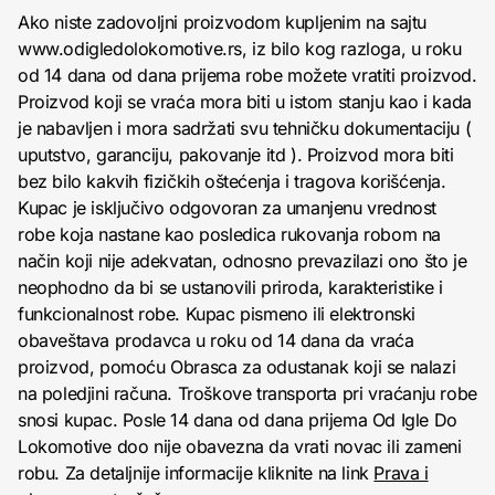
Ako niste zadovoljni proizvodom kupljenim na sajtu
www.odigledolokomotive.rs, iz bilo kog razloga, u roku
od 14 dana od dana prijema robe možete vratiti proizvod.
Proizvod koji se vraća mora biti u istom stanju kao i kada
je nabavljen i mora sadržati svu tehničku dokumentaciju (
uputstvo, garanciju, pakovanje itd ). Proizvod mora biti
bez bilo kakvih fizičkih oštećenja i tragova korišćenja.
Kupac je isključivo odgovoran za umanjenu vrednost
robe koja nastane kao posledica rukovanja robom na
način koji nije adekvatan, odnosno prevazilazi ono što je
neophodno da bi se ustanovili priroda, karakteristike i
funkcionalnost robe. Kupac pismeno ili elektronski
obaveštava prodavca u roku od 14 dana da vraća
proizvod, pomoću Obrasca za odustanak koji se nalazi
na poledjini računa. Troškove transporta pri vraćanju robe
snosi kupac. Posle 14 dana od dana prijema Od Igle Do
Lokomotive doo nije obavezna da vrati novac ili zameni
robu. Za detaljnije informacije kliknite na link
Prava i