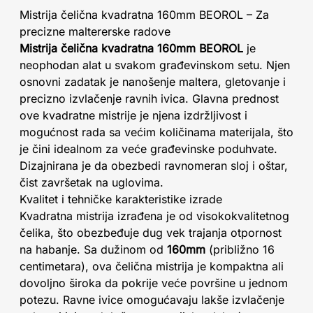
Mistrija čelična kvadratna 160mm BEOROL – Za
precizne maltererske radove
Mistrija čelična kvadratna 160mm BEOROL
je
neophodan alat u svakom građevinskom setu. Njen
osnovni zadatak je nanošenje maltera, gletovanje i
precizno izvlačenje ravnih ivica. Glavna prednost
ove kvadratne mistrije je njena izdržljivost i
mogućnost rada sa većim količinama materijala, što
je čini idealnom za veće građevinske poduhvate.
Dizajnirana je da obezbedi ravnomeran sloj i oštar,
čist završetak na uglovima.
Kvalitet i tehničke karakteristike izrade
Kvadratna mistrija izrađena je od visokokvalitetnog
čelika, što obezbeđuje dug vek trajanja otpornost
na habanje. Sa dužinom od
160mm
(približno 16
centimetara), ova čelična mistrija je kompaktna ali
dovoljno široka da pokrije veće površine u jednom
potezu. Ravne ivice omogućavaju lakše izvlačenje