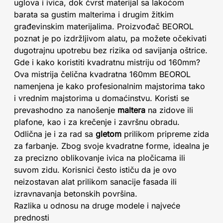
uglova i ivica, dok čvrst materijal sa lakoćom
barata sa gustim malterima i drugim žitkim
građevinskim materijalima. Proizvođač BEOROL
poznat je po izdržljivom alatu, pa možete očekivati
dugotrajnu upotrebu bez rizika od savijanja oštrice.
Gde i kako koristiti kvadratnu mistriju od 160mm?
Ova mistrija čelična kvadratna 160mm BEOROL
namenjena je kako profesionalnim majstorima tako
i vrednim majstorima u domaćinstvu. Koristi se
prevashodno za nanošenje
maltera
na zidove ili
plafone, kao i za krečenje i završnu obradu.
Odlična je i za rad sa
gletom
prilikom pripreme zida
za farbanje. Zbog svoje kvadratne forme, idealna je
za precizno oblikovanje ivica na pločicama ili
suvom zidu. Korisnici često ističu da je ovo
neizostavan alat prilikom sanacije fasada ili
izravnavanja betonskih površina.
Razlika u odnosu na druge modele i najveće
prednosti