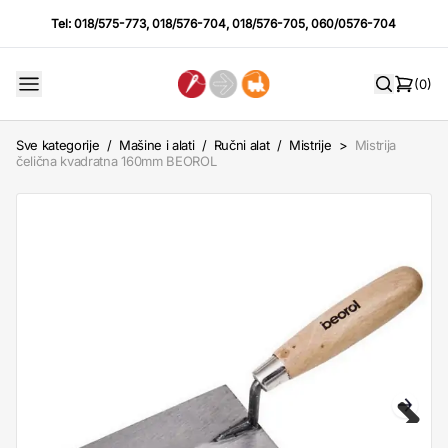
Tel:
018/575-773
,
018/576-704
,
018/576-705
,
060/0576-704
(0)
Sve kategorije
/
Mašine i alati
/
Ručni alat
/
Mistrije
>
Mistrija
čelična kvadratna 160mm BEOROL