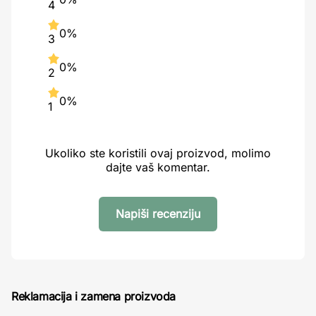
4
0%
3
0%
2
0%
1
Ukoliko ste koristili ovaj proizvod, molimo
dajte vaš komentar.
Napiši recenziju
Reklamacija i zamena proizvoda