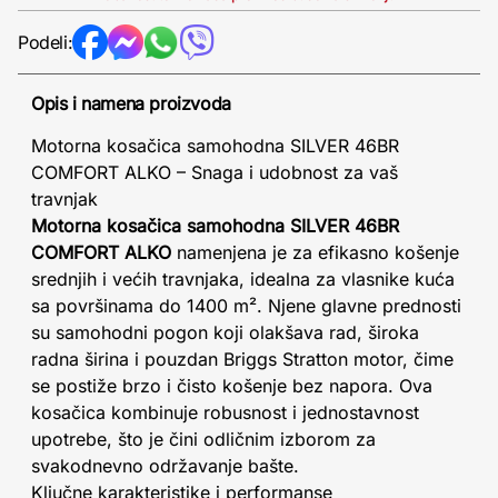
Podeli:
Opis i namena proizvoda
Motorna kosačica samohodna SILVER 46BR
COMFORT ALKO – Snaga i udobnost za vaš
travnjak
Motorna kosačica samohodna SILVER 46BR
COMFORT ALKO
namenjena je za efikasno košenje
srednjih i većih travnjaka, idealna za vlasnike kuća
sa površinama do 1400 m². Njene glavne prednosti
su samohodni pogon koji olakšava rad, široka
radna širina i pouzdan Briggs Stratton motor, čime
se postiže brzo i čisto košenje bez napora. Ova
kosačica kombinuje robusnost i jednostavnost
upotrebe, što je čini odličnim izborom za
svakodnevno održavanje bašte.
Ključne karakteristike i performanse