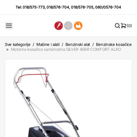
Tel:
018/575-773
,
018/576-704
,
018/576-705
,
060/0576-704
(0)
Sve kategorije
/
Mašine i alati
/
Benzinski alat
/
Benzinske kosačice
>
Motorna kosačica samohodna SILVER 46BR COMFORT ALKO