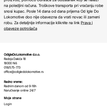
na poledjini računa. Troškove transporta pri vraćanju robe
snosi kupac. Posle 14 dana od dana prijema Od Igle Do
Lokomotive doo nije obavezna da vrati novac ili zameni
robu. Za detaljnije informacije kliknite na link
Prava i
obaveze potrošača
OdIgleDoLokomotive d.o.o.
Radoja Dakića 18
18000 Niš
018/575-773
office@odigledolokomotive.rs
Radno vreme:
Radnim danom od 9-16h
Naručivanje online 24/7
Moje strane
Login