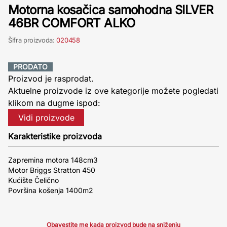
Motorna kosačica samohodna SILVER
46BR COMFORT ALKO
Šifra proizvoda:
020458
PRODATO
Proizvod je rasprodat.
Aktuelne proizvode iz ove kategorije možete pogledati
klikom na dugme ispod:
Vidi proizvode
Karakteristike proizvoda
Zapremina motora 148cm3
Motor Briggs Stratton 450
Kućište Čelično
Površina košenja 1400m2
Obavestite me kada proizvod bude na sniženju