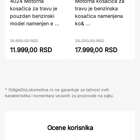
4024 Motorna
Motorna kosačica za
kosačica za travu je
travu je benzinska
pouzdan benzinski
kosačica namenjena
model namenjen e ...
ko& ...
18.899,00 RSD
26.250,00 RSD
11.999,00 RSD
17.999,00 RSD
* OdIgleDoLokomotive.rs ne garantuje za tačnost svih
karakteristika i komentara vezanih za proizvode na sajtu.
Ocene korisnika