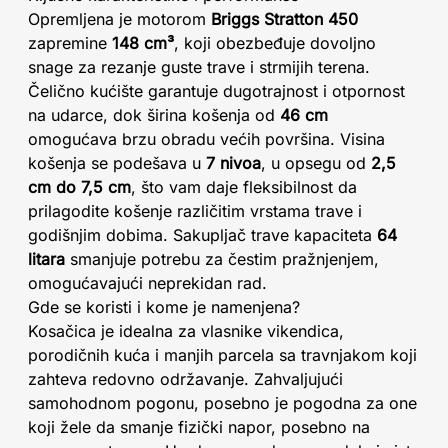
Opremljena je motorom
Briggs Stratton 450
zapremine
148 cm³
, koji obezbeđuje dovoljno
snage za rezanje guste trave i strmijih terena.
Čelično kućište garantuje dugotrajnost i otpornost
na udarce, dok širina košenja od
46 cm
omogućava brzu obradu većih površina. Visina
košenja se podešava u
7 nivoa
, u opsegu od
2,5
cm do 7,5 cm
, što vam daje fleksibilnost da
prilagodite košenje različitim vrstama trave i
godišnjim dobima. Sakupljač trave kapaciteta
64
litara
smanjuje potrebu za čestim pražnjenjem,
omogućavajući neprekidan rad.
Gde se koristi i kome je namenjena?
Kosačica je idealna za vlasnike vikendica,
porodičnih kuća i manjih parcela sa travnjakom koji
zahteva redovno održavanje. Zahvaljujući
samohodnom pogonu, posebno je pogodna za one
koji žele da smanje fizički napor, posebno na