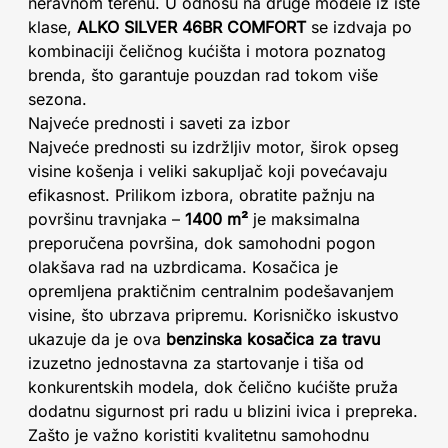
neravnom terenu. U odnosu na druge modele iz iste
klase,
ALKO SILVER 46BR COMFORT
se izdvaja po
kombinaciji čeličnog kućišta i motora poznatog
brenda, što garantuje pouzdan rad tokom više
sezona.
Najveće prednosti i saveti za izbor
Najveće prednosti su izdržljiv motor, širok opseg
visine košenja i veliki sakupljač koji povećavaju
efikasnost. Prilikom izbora, obratite pažnju na
površinu travnjaka –
1400 m²
je maksimalna
preporučena površina, dok samohodni pogon
olakšava rad na uzbrdicama. Kosačica je
opremljena praktičnim centralnim podešavanjem
visine, što ubrzava pripremu. Korisničko iskustvo
ukazuje da je ova
benzinska kosačica za travu
izuzetno jednostavna za startovanje i tiša od
konkurentskih modela, dok čelično kućište pruža
dodatnu sigurnost pri radu u blizini ivica i prepreka.
Zašto je važno koristiti kvalitetnu samohodnu