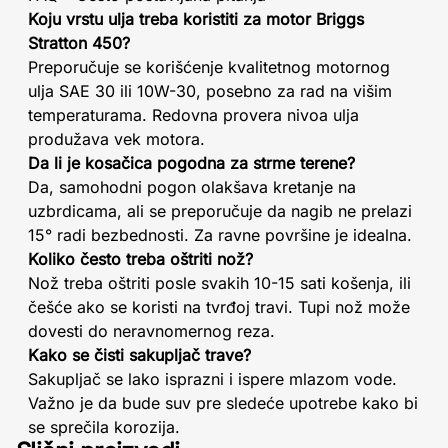
Koju vrstu ulja treba koristiti za motor Briggs
Stratton 450?
Preporučuje se korišćenje kvalitetnog motornog
ulja SAE 30 ili 10W-30, posebno za rad na višim
temperaturama. Redovna provera nivoa ulja
produžava vek motora.
Da li je kosačica pogodna za strme terene?
Da, samohodni pogon olakšava kretanje na
uzbrdicama, ali se preporučuje da nagib ne prelazi
15° radi bezbednosti. Za ravne površine je idealna.
Koliko često treba oštriti nož?
Nož treba oštriti posle svakih 10-15 sati košenja, ili
češće ako se koristi na tvrđoj travi. Tupi nož može
dovesti do neravnomernog reza.
Kako se čisti sakupljač trave?
Sakupljač se lako isprazni i ispere mlazom vode.
Važno je da bude suv pre sledeće upotrebe kako bi
se sprečila korozija.