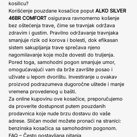
kosilicu?
Korišćenje pouzdane kosačice poput
ALKO SILVER
46BR COMFORT
osigurava ravnomerno košenje
bez oštećenja trave, čime se travnjak održava
zdravim i gustim. Pravilno održavanje travnjaka
smanjuje rizik od korova i bolesti, dok efikasan
sistem sakupljanja trave sprečava njeno
nagomilavanje koje može dovesti do truljenja.
Pored toga, samohodni pogon smanjuje umor,
omogućavajući vam da brže završite posao i
uživate u lepom dvorištu. Investiranje u ovakav
proizvod podrazumeva dugoročne uštede i manje
vremena provedenog u bašti.
Za online kupovinu ove kosačice, preporučujemo
da proverite dostupnost putem pouzdanih
prodavnica koje nude brzu dostavu do vaše
adrese. Sličan model možete pronaći na stranici:
benzinska kosačica sa samohodnim pogonom.
FAQ – Često postavljana pitanja