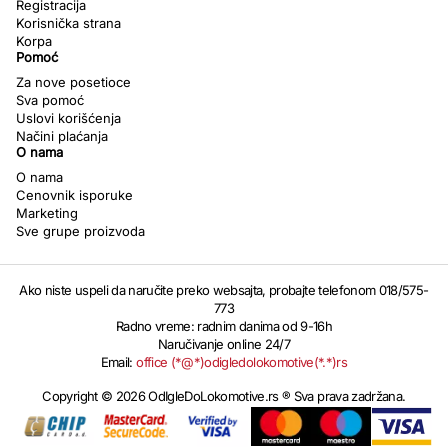
Registracija
Korisnička strana
Korpa
Pomoć
Za nove posetioce
Sva pomoć
Uslovi korišćenja
Načini plaćanja
O nama
O nama
Cenovnik isporuke
Marketing
Sve grupe proizvoda
Ako niste uspeli da naručite preko websajta, probajte telefonom 018/575-
773
Radno vreme: radnim danima od 9-16h
Naručivanje online 24/7
Email:
office (*@*)odigledolokomotive(*.*)rs
Copyright © 2026 OdIgleDoLokomotive.rs ® Sva prava zadržana.