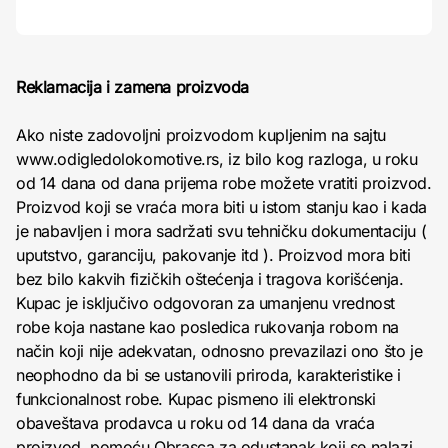
Reklamacija i zamena proizvoda
Ako niste zadovoljni proizvodom kupljenim na sajtu
www.odigledolokomotive.rs, iz bilo kog razloga, u roku
od 14 dana od dana prijema robe možete vratiti proizvod.
Proizvod koji se vraća mora biti u istom stanju kao i kada
je nabavljen i mora sadržati svu tehničku dokumentaciju (
uputstvo, garanciju, pakovanje itd ). Proizvod mora biti
bez bilo kakvih fizičkih oštećenja i tragova korišćenja.
Kupac je isključivo odgovoran za umanjenu vrednost
robe koja nastane kao posledica rukovanja robom na
način koji nije adekvatan, odnosno prevazilazi ono što je
neophodno da bi se ustanovili priroda, karakteristike i
funkcionalnost robe. Kupac pismeno ili elektronski
obaveštava prodavca u roku od 14 dana da vraća
proizvod, pomoću Obrasca za odustanak koji se nalazi