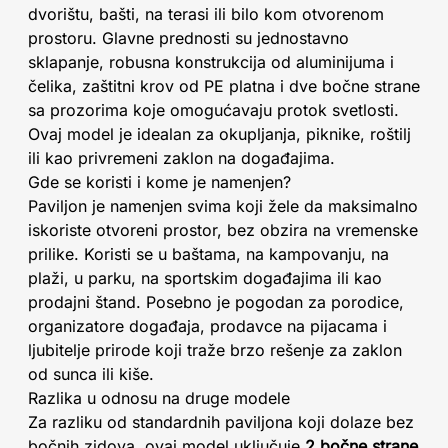
dvorištu, bašti, na terasi ili bilo kom otvorenom
prostoru. Glavne prednosti su jednostavno
sklapanje, robusna konstrukcija od aluminijuma i
čelika, zaštitni krov od PE platna i dve bočne strane
sa prozorima koje omogućavaju protok svetlosti.
Ovaj model je idealan za okupljanja, piknike, roštilj
ili kao privremeni zaklon na događajima.
Gde se koristi i kome je namenjen?
Paviljon je namenjen svima koji žele da maksimalno
iskoriste otvoreni prostor, bez obzira na vremenske
prilike. Koristi se u baštama, na kampovanju, na
plaži, u parku, na sportskim događajima ili kao
prodajni štand. Posebno je pogodan za porodice,
organizatore događaja, prodavce na pijacama i
ljubitelje prirode koji traže brzo rešenje za zaklon
od sunca ili kiše.
Razlika u odnosu na druge modele
Za razliku od standardnih paviljona koji dolaze bez
bočnih zidova, ovaj model uključuje
2 bočne strane