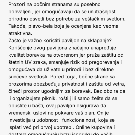
Prozori na bočnim stranama su posebno
pohvaljeni, jer omogućavaju da se unutrašnjost
prirodno osvetli bez potrebe za veštačkim svetlom.
Takođe, plavo-bela boja je ocenjena kao veoma
atraktivna.
Zašto je važno koristiti paviljon na sklapanje?
Korišćenje ovog paviljona značajno unapređuje
kvalitet boravka na otvorenom jer pruža zaštitu od
štetnih UV zraka, smanjuje rizik od pregorevanja i
omogućava da uživate u prirodi i bez direktne
sunčeve svetlosti. Pored toga, bočne strane sa
prozorima obezbeđuju privatnost i zaštitu od vetra,
čineći prostor ugodnijim za boravak. Bez obzira da
li organizujete piknik, roštilj ili samo želite da se
opustite u bašti, ovaj paviljon osigurava da
vremenski uslovi ne pokvare vaš plan. On je
investicija u udobnost i funkcionalnost, koja se
isplati već pri prvoj upotrebi. Online kupovina i
dostava omogućavaju brzu isporuku do vaših