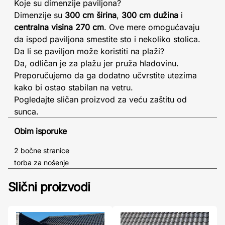
Koje su dimenzije paviljona?
Dimenzije su
300 cm širina
,
300 cm dužina
i
centralna visina 270 cm
. Ove mere omogućavaju
da ispod paviljona smestite sto i nekoliko stolica.
Da li se paviljon može koristiti na plaži?
Da, odličan je za plažu jer pruža hladovinu.
Preporučujemo da ga dodatno učvrstite utezima
kako bi ostao stabilan na vetru.
Pogledajte sličan proizvod za veću zaštitu od
sunca.
Obim isporuke
2 bočne stranice
torba za nošenje
Slični proizvodi