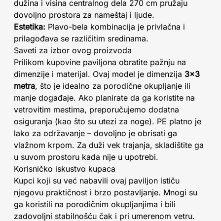
dužina i visina centralnog dela 270 cm pružaju
dovoljno prostora za nameštaj i ljude.
Estetika:
Plavo-bela kombinacija je privlačna i
prilagođava se različitim sredinama.
Saveti za izbor ovog proizvoda
Prilikom kupovine paviljona obratite pažnju na
dimenzije i materijal. Ovaj model je dimenzija
3x3
metra
, što je idealno za porodične okupljanje ili
manje događaje. Ako planirate da ga koristite na
vetrovitim mestima, preporučujemo dodatna
osiguranja (kao što su utezi za noge). PE platno je
lako za održavanje – dovoljno je obrisati ga
vlažnom krpom. Za duži vek trajanja, skladištite ga
u suvom prostoru kada nije u upotrebi.
Korisničko iskustvo kupaca
Kupci koji su već nabavili ovaj paviljon ističu
njegovu praktičnost i brzo postavljanje. Mnogi su
ga koristili na porodičnim okupljanjima i bili
zadovoljni stabilnošću čak i pri umerenom vetru.