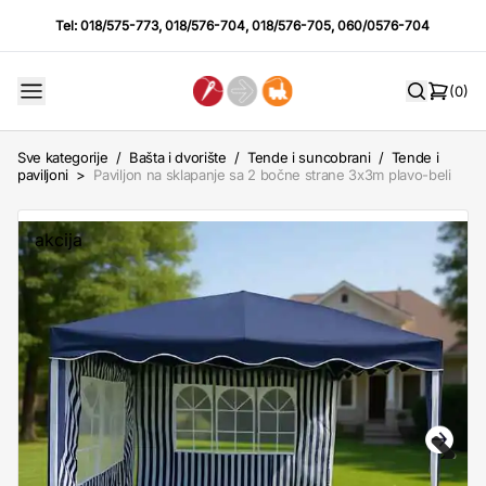
Tel:
018/575-773
,
018/576-704
,
018/576-705
,
060/0576-704
(0)
Sve kategorije
/
Bašta i dvorište
/
Tende i suncobrani
/
Tende i
paviljoni
>
Paviljon na sklapanje sa 2 bočne strane 3x3m plavo-beli
akcija