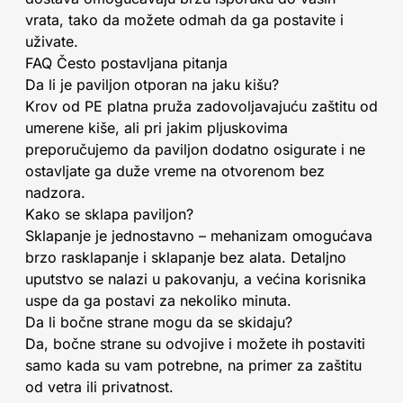
vrata, tako da možete odmah da ga postavite i
uživate.
FAQ Često postavljana pitanja
Da li je paviljon otporan na jaku kišu?
Krov od PE platna pruža zadovoljavajuću zaštitu od
umerene kiše, ali pri jakim pljuskovima
preporučujemo da paviljon dodatno osigurate i ne
ostavljate ga duže vreme na otvorenom bez
nadzora.
Kako se sklapa paviljon?
Sklapanje je jednostavno – mehanizam omogućava
brzo rasklapanje i sklapanje bez alata. Detaljno
uputstvo se nalazi u pakovanju, a većina korisnika
uspe da ga postavi za nekoliko minuta.
Da li bočne strane mogu da se skidaju?
Da, bočne strane su odvojive i možete ih postaviti
samo kada su vam potrebne, na primer za zaštitu
od vetra ili privatnost.