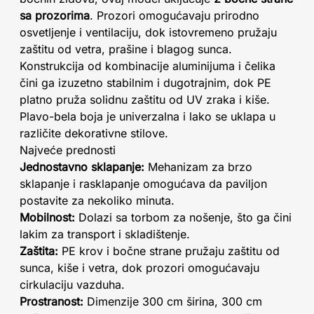
sa prozorima
. Prozori omogućavaju prirodno
osvetljenje i ventilaciju, dok istovremeno pružaju
zaštitu od vetra, prašine i blagog sunca.
Konstrukcija od kombinacije aluminijuma i čelika
čini ga izuzetno stabilnim i dugotrajnim, dok PE
platno pruža solidnu zaštitu od UV zraka i kiše.
Plavo-bela boja je univerzalna i lako se uklapa u
različite dekorativne stilove.
Najveće prednosti
Jednostavno sklapanje:
Mehanizam za brzo
sklapanje i rasklapanje omogućava da paviljon
postavite za nekoliko minuta.
Mobilnost:
Dolazi sa torbom za nošenje, što ga čini
lakim za transport i skladištenje.
Zaštita:
PE krov i bočne strane pružaju zaštitu od
sunca, kiše i vetra, dok prozori omogućavaju
cirkulaciju vazduha.
Prostranost:
Dimenzije 300 cm širina, 300 cm