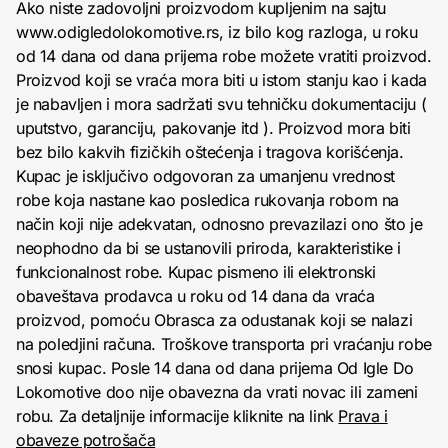
Ako niste zadovoljni proizvodom kupljenim na sajtu
www.odigledolokomotive.rs, iz bilo kog razloga, u roku
od 14 dana od dana prijema robe možete vratiti proizvod.
Proizvod koji se vraća mora biti u istom stanju kao i kada
je nabavljen i mora sadržati svu tehničku dokumentaciju (
uputstvo, garanciju, pakovanje itd ). Proizvod mora biti
bez bilo kakvih fizičkih oštećenja i tragova korišćenja.
Kupac je isključivo odgovoran za umanjenu vrednost
robe koja nastane kao posledica rukovanja robom na
način koji nije adekvatan, odnosno prevazilazi ono što je
neophodno da bi se ustanovili priroda, karakteristike i
funkcionalnost robe. Kupac pismeno ili elektronski
obaveštava prodavca u roku od 14 dana da vraća
proizvod, pomoću Obrasca za odustanak koji se nalazi
na poledjini računa. Troškove transporta pri vraćanju robe
snosi kupac. Posle 14 dana od dana prijema Od Igle Do
Lokomotive doo nije obavezna da vrati novac ili zameni
robu. Za detaljnije informacije kliknite na link
Prava i
obaveze potrošača