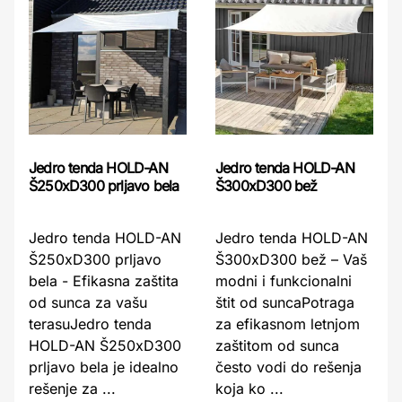
Jedro tenda HOLD-AN
Jedro tenda HOLD-AN
Š250xD300 prljavo bela
Š300xD300 bež
Jedro tenda HOLD-AN
Jedro tenda HOLD-AN
Š250xD300 prljavo
Š300xD300 bež – Vaš
bela - Efikasna zaštita
modni i funkcionalni
od sunca za vašu
štit od suncaPotraga
terasuJedro tenda
za efikasnom letnjom
HOLD-AN Š250xD300
zaštitom od sunca
prljavo bela je idealno
često vodi do rešenja
rešenje za ...
koja ko ...