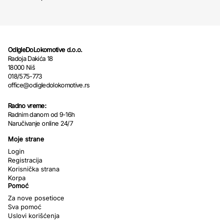
OdIgleDoLokomotive d.o.o.
Radoja Dakića 18
18000 Niš
018/575-773
office@odigledolokomotive.rs
Radno vreme:
Radnim danom od 9-16h
Naručivanje online 24/7
Moje strane
Login
Registracija
Korisnička strana
Korpa
Pomoć
Za nove posetioce
Sva pomoć
Uslovi korišćenja