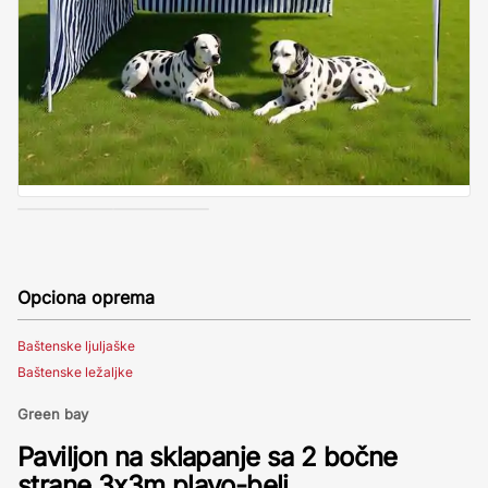
Opciona oprema
Baštenske ljuljaške
Baštenske ležaljke
Green bay
Paviljon na sklapanje sa 2 bočne
strane 3x3m plavo-beli