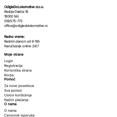
OdIgleDoLokomotive d.o.o.
Radoja Dakića 18
18000 Niš
018/575-773
office@odigledolokomotive.rs
Radno vreme:
Radnim danom od 9-16h
Naručivanje online 24/7
Moje strane
Login
Registracija
Korisnička strana
Korpa
Pomoć
Za nove posetioce
Sva pomoć
Uslovi korišćenja
Načini plaćanja
O nama
O nama
Cenovnik isporuke