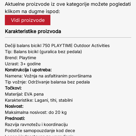
Aktuelne proizvode iz ove kategorije možete pogledati
klikom na dugme ispod:
Vidi proizvode
Karakteristike proizvoda
Dečiji balans bicikl 750 PLAYTIME Outdoor Activities
Tip: Balans bicikl (guralica bez pedala)
Brend: Playtime
Uzrast: 3+ godine
Konstrukcija i upotreba:
Namena: Vožnja na asfaltiranim površinama
Tip vožnje: Održivanje balansa bez pedala
Točkovi:
Materijal: EVA pena
Karakteristike: Lagani, tihi, stabilni
Nosivost:
Maksimalna nosivost: do 20 kg
Prednosti:
Razvija ravnotežu i koordinaciju
Podstiče samopouzdanje kod dece