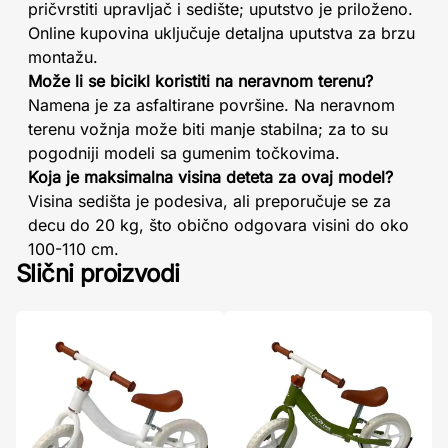
pričvrstiti upravljač i sedište; uputstvo je priloženo.
Online kupovina uključuje detaljna uputstva za brzu
montažu.
Može li se bicikl koristiti na neravnom terenu?
Namena je za asfaltirane površine. Na neravnom
terenu vožnja može biti manje stabilna; za to su
pogodniji modeli sa gumenim točkovima.
Koja je maksimalna visina deteta za ovaj model?
Visina sedišta je podesiva, ali preporučuje se za
decu do 20 kg, što obično odgovara visini do oko
100-110 cm.
Slični proizvodi