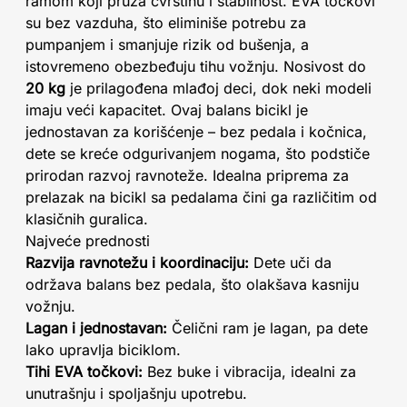
ramom koji pruža čvrstinu i stabilnost. EVA točkovi
su bez vazduha, što eliminiše potrebu za
pumpanjem i smanjuje rizik od bušenja, a
istovremeno obezbeđuju tihu vožnju. Nosivost do
20 kg
je prilagođena mlađoj deci, dok neki modeli
imaju veći kapacitet. Ovaj balans bicikl je
jednostavan za korišćenje – bez pedala i kočnica,
dete se kreće odgurivanjem nogama, što podstiče
prirodan razvoj ravnoteže. Idealna priprema za
prelazak na bicikl sa pedalama čini ga različitim od
klasičnih guralica.
Najveće prednosti
Razvija ravnotežu i koordinaciju:
Dete uči da
održava balans bez pedala, što olakšava kasniju
vožnju.
Lagan i jednostavan:
Čelični ram je lagan, pa dete
lako upravlja biciklom.
Tihi EVA točkovi:
Bez buke i vibracija, idealni za
unutrašnju i spoljašnju upotrebu.