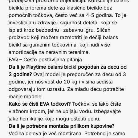
poboljšava prostornu orijentaciju. Korišćenje balans
bicikla priprema dete za klasične bicikle bez
pomoćnih točkova, često već sa 4-5 godina. To je
investicija u zdravlje i sigurnost deteta, koja se
isplati kroz bezbednu i zabavnu igru. Sličan
proizvod koji možete razmotriti je dečiji balans
bicikl sa gumenim točkovima, koji nudi više
amortizacije na neravnim terenima.
FAQ – Često postavljana pitanja
Da li je Playtime balans bicikl pogodan za decu od
2 godine?
Ovaj model je preporučen za decu od 3
godine, jer nosivost do 20 kg i visina sedišta
odgovaraju tom uzrastu. Za mlađu decu potražite
manje modele.
Kako se čisti EVA točkovi?
Točkovi se lako čiste
vlažnom krpom, jer ne upijaju vodu. Izbegavajte
jake hemikalije koje mogu oštetiti penu.
Da li je potrebna montaža prilikom kupovine?
Većina delova je već montirana. Potrebno je samo