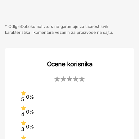
* OdIgleDoLokomotive.rs ne garantuje za tačnost svih
karakteristika i komentara vezanih za proizvode na sajtu.
Ocene korisnika
0%
5
0%
4
0%
3