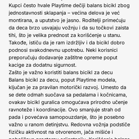
Kupci često hvale Playtime dečiji balans bicikl zbog
jednostavnosti sklapanja – većina delova je već
montirana, a uputstvo je jasno. Roditelji primećuju
da deca brzo usvajaju vožnju i da su točkovi zaista
tihi, što je velika prednost za korišćenje u stanu.
Takođe, ističu da je ram izdržljiv i da bicikl dobro
podnosi svakodnevnu upotrebu. Neki korisnici
preporučuju dodavanje zaštitne opreme poput
kacige za dodatnu sigurnost.
Zašto je važno koristiti balans bicikl za decu
Balans bicikl za decu, poput Playtime modela,
ključan je za pravilan motorički razvoj. Umesto da
se dete odmah suočava sa pedalama i kočnicama,
ovakav bicikl guralica omogućava prirodno učenje
ravnoteže i koordinacije. Ovo smanjuje strah od
pada i povećava samopouzdanje, što je posebno
važno u ranom detinjstvu. Redovna vožnja podstiče
fizičku aktivnost na otvorenom, jača mišiće i