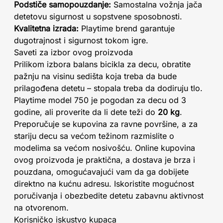
Podstiče samopouzdanje:
Samostalna vožnja jača
detetovu sigurnost u sopstvene sposobnosti.
Kvalitetna izrada:
Playtime brend garantuje
dugotrajnost i sigurnost tokom igre.
Saveti za izbor ovog proizvoda
Prilikom izbora balans bicikla za decu, obratite
pažnju na visinu sedišta koja treba da bude
prilagođena detetu – stopala treba da dodiruju tlo.
Playtime model 750 je pogodan za decu od 3
godine, ali proverite da li dete teži do
20 kg
.
Preporučuje se kupovina za ravne površine, a za
stariju decu sa većom težinom razmislite o
modelima sa većom nosivošću. Online kupovina
ovog proizvoda je praktična, a dostava je brza i
pouzdana, omogućavajući vam da ga dobijete
direktno na kućnu adresu. Iskoristite mogućnost
poručivanja i obezbedite detetu zabavnu aktivnost
na otvorenom.
Korisničko iskustvo kupaca