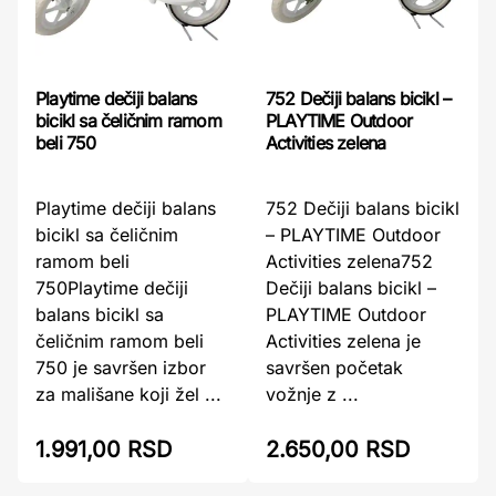
Playtime dečiji balans
752 Dečiji balans bicikl –
bicikl sa čeličnim ramom
PLAYTIME Outdoor
beli 750
Activities zelena
Playtime dečiji balans
752 Dečiji balans bicikl
bicikl sa čeličnim
– PLAYTIME Outdoor
ramom beli
Activities zelena752
750Playtime dečiji
Dečiji balans bicikl –
balans bicikl sa
PLAYTIME Outdoor
čeličnim ramom beli
Activities zelena je
750 je savršen izbor
savršen početak
za mališane koji žel ...
vožnje z ...
1.991,00 RSD
2.650,00 RSD