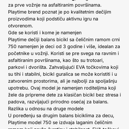
za prve vožnje na asfaltiranim površinama.
Playtime brend poznat je po kvalitetnim dečijim
proizvodima koji podstiču aktivnu igru na
otvorenom.
Gde se koristi i kome je namenjen
Playtime dečiji balans bicikl sa čeličnim ramom crni
750 namenjen je deci od 3 godine i više, idealan za
početnike u vožnji. Koristi se pre svega na ravnim i
asfaltiranim površinama, kao što su trotoari,
parkovi i dvorišta. Zahvaljujući EVA točkovima koji
su tihi i stabilni, bicikl guralica se može koristiti i u
zatvorenim prostorima, ali je najbolji za spoljašnju
upotrebu. Ovaj model je namenjen roditeljima koji
žele da pripreme dete za klasičan bicikl bez stresa i
padova, razvijajući prirodno osećaj za balans.
Razlika u odnosu na druge modele
U poređenju sa drugim balans biciklima za decu,
Playtime model 750 se izdvaja laganim čeličnim