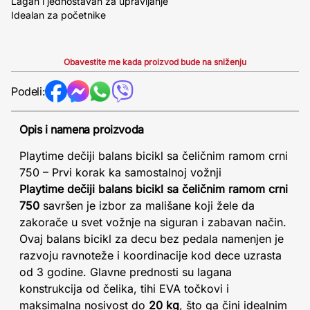
Lagan i jednostavan za upravljanje
Idealan za početnike
Obavestite me kada proizvod bude na sniženju
Podeli:
Opis i namena proizvoda
Playtime dečiji balans bicikl sa čeličnim ramom crni
750 – Prvi korak ka samostalnoj vožnji
Playtime dečiji balans bicikl sa čeličnim ramom crni
750
savršen je izbor za mališane koji žele da
zakorače u svet vožnje na siguran i zabavan način.
Ovaj balans bicikl za decu bez pedala namenjen je
razvoju ravnoteže i koordinacije kod dece uzrasta
od 3 godine. Glavne prednosti su lagana
konstrukcija od čelika, tihi EVA točkovi i
maksimalna nosivost do
20 kg
, što ga čini idealnim