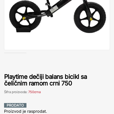
Playtime dečiji balans bicikl sa
čeličnim ramom crni 750
Šifra proizvoda:
750crna
PRODATO
Proizvod je rasprodat.