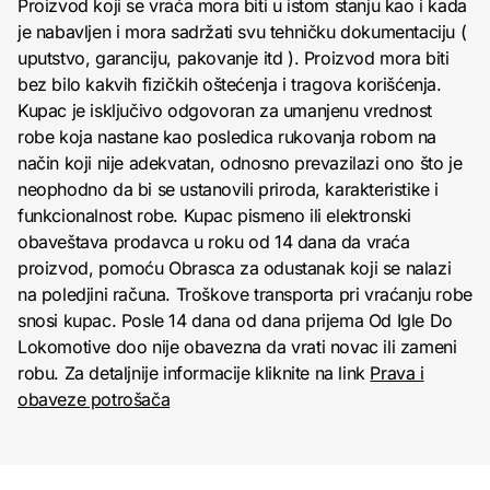
Proizvod koji se vraća mora biti u istom stanju kao i kada
je nabavljen i mora sadržati svu tehničku dokumentaciju (
uputstvo, garanciju, pakovanje itd ). Proizvod mora biti
bez bilo kakvih fizičkih oštećenja i tragova korišćenja.
Kupac je isključivo odgovoran za umanjenu vrednost
robe koja nastane kao posledica rukovanja robom na
način koji nije adekvatan, odnosno prevazilazi ono što je
neophodno da bi se ustanovili priroda, karakteristike i
funkcionalnost robe. Kupac pismeno ili elektronski
obaveštava prodavca u roku od 14 dana da vraća
proizvod, pomoću Obrasca za odustanak koji se nalazi
na poledjini računa. Troškove transporta pri vraćanju robe
snosi kupac. Posle 14 dana od dana prijema Od Igle Do
Lokomotive doo nije obavezna da vrati novac ili zameni
robu. Za detaljnije informacije kliknite na link
Prava i
obaveze potrošača