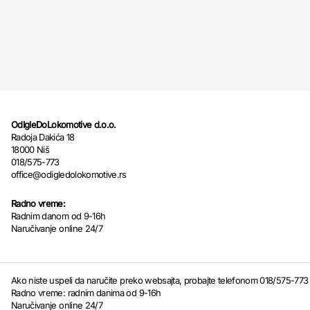
OdIgleDoLokomotive d.o.o.
Radoja Dakića 18
18000 Niš
018/575-773
office@odigledolokomotive.rs
Radno vreme:
Radnim danom od 9-16h
Naručivanje online 24/7
Ako niste uspeli da naručite preko websajta, probajte telefonom 018/575-773
Radno vreme: radnim danima od 9-16h
Naručivanje online 24/7