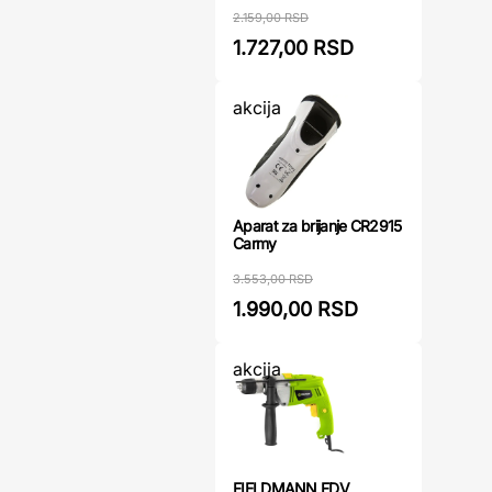
2.159,00 RSD
1.727,00 RSD
akcija
Aparat za brijanje CR2915
Carmy
3.553,00 RSD
1.990,00 RSD
akcija
FIELDMANN FDV