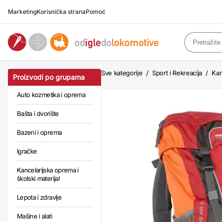
Marketing
Korisnička strana
Pomoć
Sve kategorije
/
Sport i Rekreacija
/
Kam
Proizvodi po grupama
Auto kozmetika i oprema
Bašta i dvorište
Bazeni i oprema
Igračke
Kancelarijska oprema i
školski materijal
Lepota i zdravlje
Mašine i alati