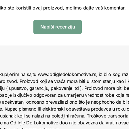
iko ste koristili ovaj proizvod, molimo dajte vaš komentar.
Napiši recenziju
kupljenim na sajtu www.odigledolokomotive.rs, iz bilo kog raz
roizvod. Proizvod koji se vraća mora biti u istom stanju kao i 
u ( uputstvo, garanciju, pakovanje itd ). Proizvod mora biti bez
upac je isključivo odgovoran za umanjenu vrednost robe koja 
e adekvatan, odnosno prevazilazi ono što je neophodno da bi se
obe. Kupac pismeno ili elektronski obaveštava prodavca u roku
anak koji se nalazi na poledjini računa. Troškove transporta 
jema Od Igle Do Lokomotive doo nije obavezna da vrati novac 