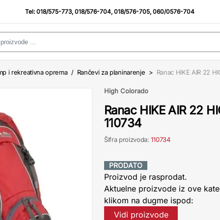
Tel:
018/575-773
,
018/576-704
,
018/576-705
,
060/0576-704
p i rekreativna oprema
/
Rančevi za planinarenje
>
Ranac HIKE AIR 22 
High Colorado
Ranac HIKE AIR 22 
110734
Šifra proizvoda:
110734
PRODATO
Proizvod je rasprodat.
Aktuelne proizvode iz ove kate
klikom na dugme ispod:
Vidi proizvode