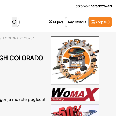
Dobrodošli:
neregistrovani
Prijava
Registracija
Korpa
(0)
HIGH COLORADO 110734
HIGH COLORADO
gorije možete pogledati