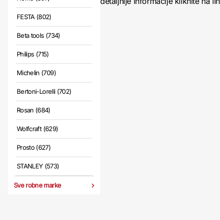
detaljnije informacije kliknite na li
FESTA (802)
Beta tools (734)
Philips (715)
Michelin (709)
Bertoni-Lorelli (702)
Rosan (684)
Wolfcraft (629)
Prosto (627)
STANLEY (573)
Sve robne marke