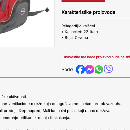
Karakteristike proizvoda
Prilagodljivi kaiševi.
• Kapacitet: 22 litara
• Boja: Crvena
Obavestite me kada proizvod bude na sn
Podeli:
tičke
aktivnosti.
agane
ventilacione mreže koja omogućava
nesmetani protok vazduha.
li
prednji džep napred,
Mali lumbalni pojas koji ranac održava
pomeranje prilikom kretanja ili skakanja.