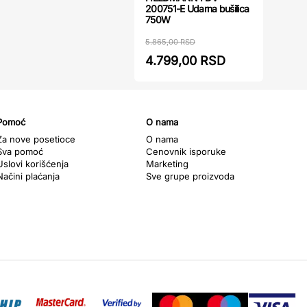
200751-E Udarna bušilica
750W
5.865,00 RSD
4.799,00 RSD
Pomoć
O nama
Za nove posetioce
O nama
Sva pomoć
Cenovnik isporuke
Uslovi korišćenja
Marketing
Načini plaćanja
Sve grupe proizvoda