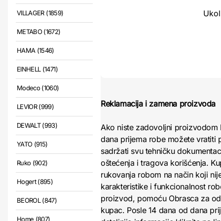
Ukol
VILLAGER (1859)
METABO (1672)
HAMA (1546)
EINHELL (1471)
Modeco (1060)
Reklamacija i zamena proizvoda
LEVIOR (999)
DEWALT (993)
Ako niste zadovoljni proizvodom 
dana prijema robe možete vratiti p
YATO (915)
sadržati svu tehničku dokumentacij
oštećenja i tragova korišćenja. K
Ruko (902)
rukovanja robom na način koji nij
Hogert (895)
karakteristike i funkcionalnost r
proizvod, pomoću Obrasca za odust
BEOROL (847)
kupac. Posle 14 dana od dana pri
Home (807)