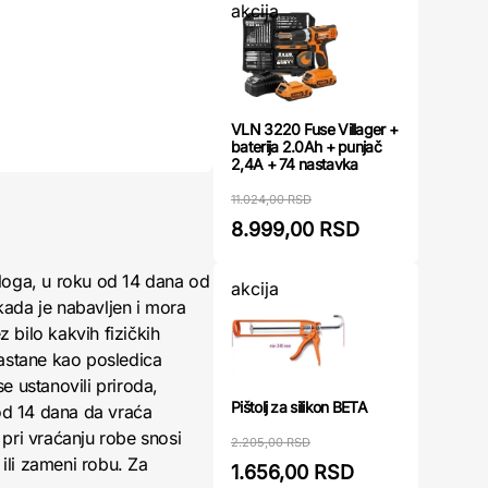
akcija
VLN 3220 Fuse Villager +
baterija 2.0Ah + punjač
2,4A + 74 nastavka
11.024,00 RSD
8.999,00 RSD
loga, u roku od 14 dana od
akcija
kada je nabavljen i mora
 bilo kakvih fizičkih
nastane kao posledica
 ustanovili priroda,
Pištolj za silikon BETA
 od 14 dana da vraća
pri vraćanju robe snosi
2.205,00 RSD
ili zameni robu. Za
1.656,00 RSD