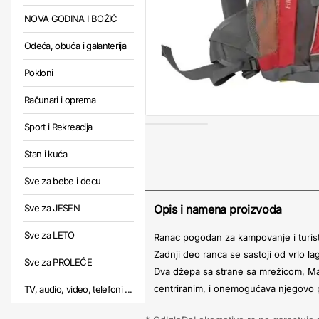
NOVA GODINA I BOŽIĆ
Odeća, obuća i galanterija
Pokloni
Računari i oprema
Sport i Rekreacija
Stan i kuća
Sve za bebe i decu
Sve za JESEN
Opis i namena proizvoda
Sve za LETO
Ranac pogodan za kampovanje i turis
Zadnji deo ranca se sastoji od vrlo l
Sve za PROLEĆE
Dva džepa sa strane sa mrežicom, Ma
centriranim, i onemogućava njegovo
TV, audio, video, telefoni ...