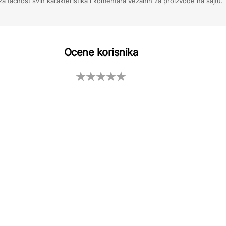
 tačnost svih karakteristika i komentara vezanih za proizvode na sajtu.
Ocene korisnika