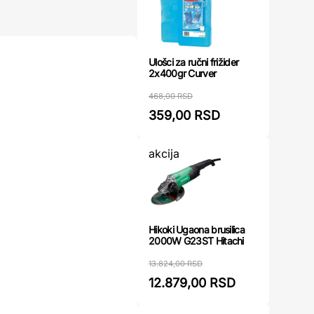
Ulošci za ručni frižider
2x400gr Curver
468,00 RSD
359,00 RSD
akcija
Hikoki Ugaona brusilica
2000W G23ST Hitachi
13.824,00 RSD
12.879,00 RSD