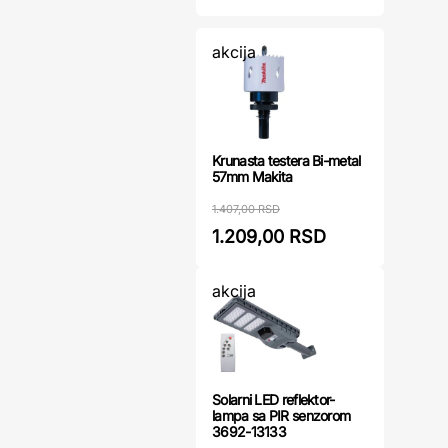
akcija
Krunasta testera Bi-metal
57mm Makita
1.407,00 RSD
1.209,00 RSD
akcija
Solarni LED reflektor-
lampa sa PIR senzorom
3692-13133