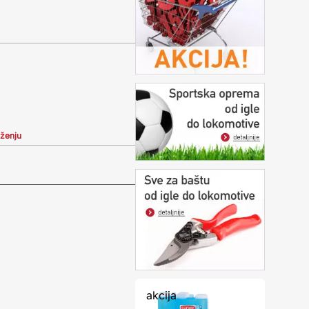
iženju
akcija