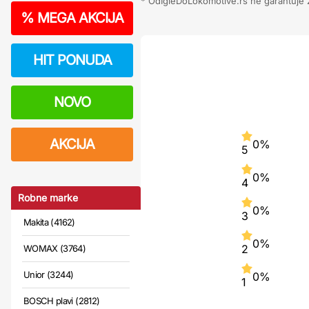
* OdIgleDoLokomotive.rs ne garantuje za
%
MEGA AKCIJA
HIT PONUDA
NOVO
AKCIJA
0%
5
0%
4
Robne marke
0%
3
Makita (4162)
0%
2
WOMAX (3764)
Unior (3244)
0%
1
BOSCH plavi (2812)