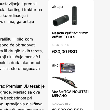
stavljanje i prednji
akcija
la, karting i traktor na
u koordinaciju i
ozilima, garantuje
Nasadni ključ 1/2" 21mm
duži KS TOOLS
alištu ili bilo kom
sebno će obradovati
1.056,00 RSD
ili drugih lakih tereta,
630,00 RSD
oji uključuje menjač i
nalnih dodataka poput
akcija
 visini, što omogućava
rac Premium JD težak je
Voz Set TGV INOUI T871
e građe. Menjač sa dva
MEHANO
a bezbednost pri
og upravljanja olakšava
17.400,00 RSD
e otvoriti nudi mesto za