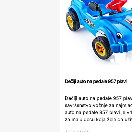
Dečiji auto na pedale 957 plavi
Dečiji auto na pedale 957 plav
savršenstvo vožnje za najmlađ
auto na pedale 957 plavi je vr
za malu decu koja žele da uživ