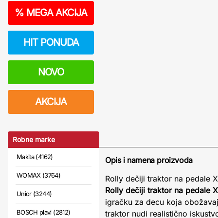
%
MEGA AKCIJA
HIT PONUDA
NOVO
AKCIJA
Robne marke
Makita (4162)
Opis i namena proizvoda
WOMAX (3764)
Rolly dečiji traktor na pedale
Rolly dečiji traktor na pedal
Unior (3244)
igračku za decu koja obožavaju
BOSCH plavi (2812)
traktor nudi realistično iskust