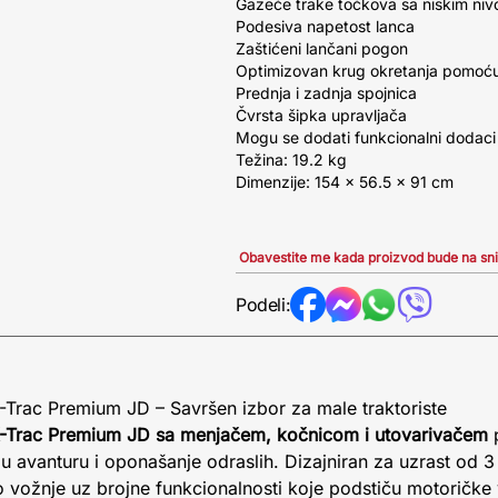
Gazeće trake točkova sa niskim ni
Podesiva napetost lanca
Zaštićeni lančani pogon
Optimizovan krug okretanja pomoću
Prednja i zadnja spojnica
Čvrsta šipka upravljača
Mogu se dodati funkcionalni dodaci
Težina: 19.2 kg
Dimenzije: 154 × 56.5 × 91 cm
Obavestite me kada proizvod bude na sn
Podeli:
 X-Trac Premium JD – Savršen izbor za male traktoriste
e X-Trac Premium JD sa menjačem, kočnicom i utovarivačem
p
 avanturu i oponašanje odraslih. Dizajniran za uzrast od 3
vo vožnje uz brojne funkcionalnosti koje podstiču motoričke