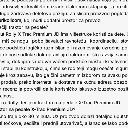
 oduševljeni kvalitetom izrade i lakoćom sklapanja, a pozitiv
i dugo zadržava detetovu pažnju. Za sličan proizvod pogled
prikolicom
, koji nudi dodatni prostor za prevoz.
ečiji traktor na pedale?
ut Rolly X-Trac Premium JD ima višestruke koristi za dete. 
ći mišiće nogu i poboljšavajući ravnotežu i koordinaciju. Ist
ice podstiču logičko razmišljanje i razumevanje uzročno-po
 i donose odluke dok upravljaju traktorom, što razvija samo
vlju, dok igra sa utovarivačem podstiče maštu i kreativnos
i stabilnu konstrukciju, čime se roditelji mogu osećati sigurn
nje kroz zabavu, što ga čini pametnim izborom za svaku p
rodaju preko interneta, a dostava na kućnu adresu obezb
m recenzija potvrdili da je korisničko iskustvo izuzetno poz
ajnost.
ja o Rolly dečijem traktoru na pedale X-Trac Premium JD
raktor na pedale X-Trac Premium JD?
čno traje oko 30 minuta. Uz proizvod dolazi detaljno uputstv
iti točkove, sedište i prednji utovarivač, a lanac se lako p