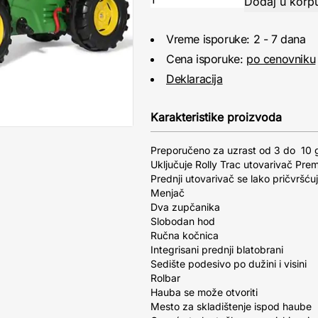
Vreme isporuke: 2 - 7 dana
Cena isporuke:
po cenovniku
Deklaracija
Karakteristike proizvoda
Preporučeno za uzrast od 3 do 10 
Uključuje Rolly Trac utovarivač Pre
Prednji utovarivač se lako pričvršćuj
Menjač
Dva zupčanika
Slobodan hod
Ručna kočnica
Integrisani prednji blatobrani
Sedište podesivo po dužini i visini
Rolbar
Hauba se može otvoriti
Mesto za skladištenje ispod haube