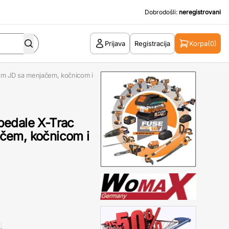
Dobrodošli:
neregistrovani
Prijava
Registracija
Korpa
(0)
mium JD sa menjačem, kočnicom i
a pedale X-Trac
čem, kočnicom i