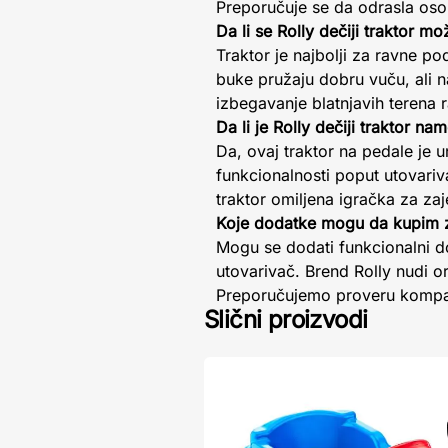
Preporučuje se da odrasla osob
Da li se Rolly dečiji traktor mo
Traktor je najbolji za ravne p
buke pružaju dobru vuču, ali n
izbegavanje blatnjavih terena 
Da li je Rolly dečiji traktor n
Da, ovaj traktor na pedale je u
funkcionalnosti poput utovariv
traktor omiljena igračka za zaj
Koje dodatke mogu da kupim za
Mogu se dodati funkcionalni dod
utovarivač. Brend Rolly nudi or
Preporučujemo proveru kompat
Slični proizvodi