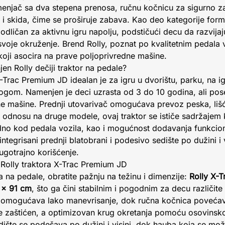
menjač sa dva stepena prenosa, ručnu kočnicu za sigurno zau
 i skida, čime se proširuje zabava. Kao deo kategorije formu
dličan za aktivnu igru napolju, podstičući decu da razvijaj
oje okruženje. Brend Rolly, poznat po kvalitetnim pedala v
n koji asocira na prave poljoprivredne mašine.
en Rolly dečiji traktor na pedale?
X-Trac Premium JD idealan je za igru u dvorištu, parku, na igr
ogom. Namenjen je deci uzrasta od 3 do 10 godina, ali po
ne mašine. Prednji utovarivač omogućava prevoz peska, lišća 
U odnosu na druge modele, ovaj traktor se ističe sadržajem k
rdno kod pedala vozila, kao i mogućnost dodavanja funkcio
integrisani prednji blatobrani i podesivo sedište po dužini i
ugotrajno korišćenje.
e Rolly traktora X-Trac Premium JD
a na pedale, obratite pažnju na težinu i dimenzije:
Rolly X-T
5 × 91 cm
, što ga čini stabilnim i pogodnim za decu različit
omogućava lako manevrisanje, dok ručna kočnica povećav
je zaštićen, a optimizovan krug okretanja pomoću osovinsk
ište se podešava po dužini i visini, dok hauba koja se mož