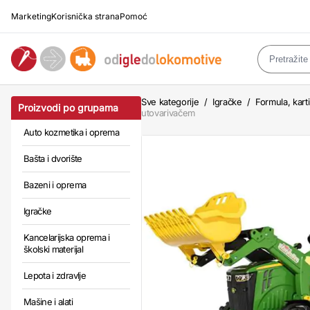
Marketing
Korisnička strana
Pomoć
Sve kategorije
/
Igračke
/
Formula, kart
Proizvodi po grupama
utovarivačem
Auto kozmetika i oprema
Bašta i dvorište
Bazeni i oprema
Igračke
Kancelarijska oprema i
školski materijal
Lepota i zdravlje
Mašine i alati