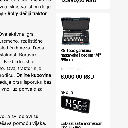
13.990,00 RSD
na iskustva ističu da je
ajte
Rolly dečiji traktor
akcija
Ova aktivna igra
ovremeno, realistične
sledičnih veza. Deca
KS Tools garnitura
stalnost. Boravak
nastavaka i gedora 1/4"
58kom
t. Bezbednost je
o. Ovaj traktor nije
10.800,00 RSD
orodicu.
Online kupovina
6.990,00 RSD
eđuje brzu isporuku bez
itivno, uz pohvale za
akcija
o, a svi delovi su
odešava pomoću vijaka.
LED sat sa termometrom
LTCJUMBO