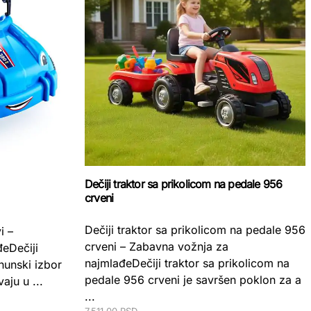
Dečiji traktor sa prikolicom na pedale 956
crveni
Dečiji traktor sa prikolicom na pedale 956
i –
crveni – Zabavna vožnja za
eDečiji
najmlađeDečiji traktor sa prikolicom na
hunski izbor
pedale 956 crveni je savršen poklon za a
aju u ...
...