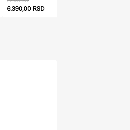
7.511,00 RSD
6.390,
6.390,00 RSD