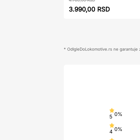
4.760,00 RSD
3.990,00 RSD
* OdIgleDoLokomotive.rs ne garantuje za
0%
5
0%
4