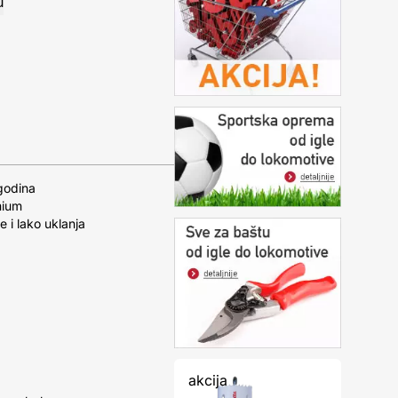
godina
mium
e i lako uklanja
akcija