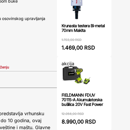
voom buke
 osovinskog upravljanja
Krunasta testera Bi-metal
70mm Makita
1.703,00 RSD
1.469,00 RSD
akcija
iženju
FIELDMANN FDUV
70115-A Akumulatorska
bušilica 20V Fast Power
redstavlja vrhunsku
12.056,00 RSD
 do 10 godina, ovaj
8.990,00 RSD
 veštine i maštu. Glavne