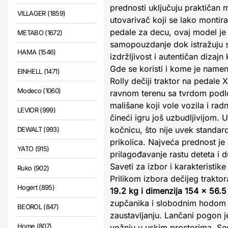
prednosti uključuju praktičan 
VILLAGER (1859)
utovarivač koji se lako montira
pedale za decu, ovaj model je o
METABO (1672)
samopouzdanje dok istražuju sv
HAMA (1546)
izdržljivost i autentičan dizaj
Gde se koristi i kome je namenj
EINHELL (1471)
Rolly dečiji traktor na pedale 
Modeco (1060)
ravnom terenu sa tvrdom podl
mališane koji vole vozila i rad
LEVIOR (999)
čineći igru još uzbudljivijom. 
kočnicu, što nije uvek standa
DEWALT (993)
prikolica. Najveća prednost je 
YATO (915)
prilagođavanje rastu deteta i d
Saveti za izbor i karakteristik
Ruko (902)
Prilikom izbora dečijeg traktor
Hogert (895)
19.2 kg i dimenzija 154 × 56.
zupčanika i slobodnim hodom 
BEOROL (847)
zaustavljanju. Lančani pogon 
Home (807)
vožnju u uskim prostorima. Sed