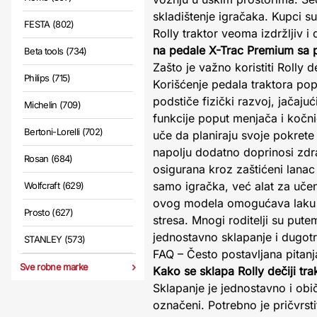
skladištenje igračaka. Kupci su
FESTA (802)
Rolly traktor veoma izdržljiv 
na pedale X-Trac Premium sa 
Beta tools (734)
Zašto je važno koristiti Rolly d
Philips (715)
Korišćenje pedala traktora pop
podstiče fizički razvoj, jačaju
Michelin (709)
funkcije poput menjača i kočn
Bertoni-Lorelli (702)
uče da planiraju svoje pokrete
napolju dodatno doprinosi zdra
Rosan (684)
osigurana kroz zaštićeni lanac 
samo igračka, već alat za uče
Wolfcraft (629)
ovog modela omogućava laku p
Prosto (627)
stresa. Mnogi roditelji su pute
jednostavno sklapanje i dugotr
STANLEY (573)
FAQ – Često postavljana pitan
Sve robne marke
Kako se sklapa Rolly dečiji t
Sklapanje je jednostavno i obi
označeni. Potrebno je pričvrst