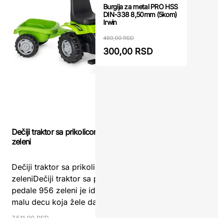
Burgija za metal PRO HSS
DIN-338 8,50mm (5kom)
Irwin
480,00 RSD
300,00 RSD
Dečiji tra
Dečiji traktor sa prikolicom na pedale 956
plavi
zeleni
Dečiji tr
Dečiji traktor sa prikolicom na pedale 956
plavi – V
zeleniDečiji traktor sa prikolicom na
traktor s
pedale 956 zeleni je idealna igračka za
je idealan
malu decu koja žele da istraž ...
7.511,00 RS