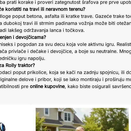
a prati korake i proveri zategnutost šrafova pre prve upot
že koristiti na travi ili neravnom terenu?
odloge poput betona, asfalta ili kratke trave. Gazeće trake 
a dubokoj travi ili strmim padinama vožnja može biti oteža
radi lakšeg održavanja lanca i točkova.
amenjen i devojčicama?
niseks i pogodan za svu decu koja vole aktivnu igru. Realist
ača privlače i dečake i devojčice, a boje su neutralne. Mnog
edničku igru napolju.
 Rolly traktor?
aci poput prikolice, koja se kači na zadnju spojnicu, ili do
iginalne delove i pribor, koji se lako montiraju i proširuju m
ibilnosti pre
online kupovine
, kako biste osigurali savršeno