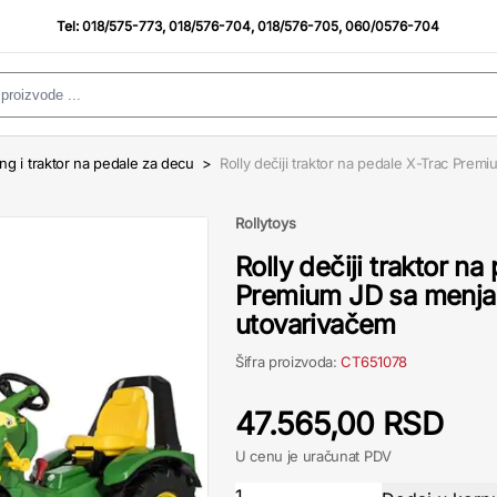
Tel:
018/575-773
,
018/576-704
,
018/576-705
,
060/0576-704
ing i traktor na pedale za decu
>
Rolly dečiji traktor na pedale X-Trac Pre
Rollytoys
Rolly dečiji traktor n
Premium JD sa menja
utovarivačem
Šifra proizvoda:
CT651078
47.565,00 RSD
U cenu je uračunat PDV