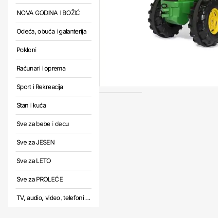
NOVA GODINA I BOŽIĆ
Odeća, obuća i galanterija
Pokloni
Računari i oprema
Sport i Rekreacija
Stan i kuća
Sve za bebe i decu
Sve za JESEN
Sve za LETO
Sve za PROLEĆE
TV, audio, video, telefoni ...