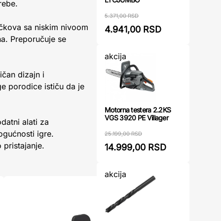
rebe.
5.371,00 RSD
točkova sa niskim nivoom
4.941,00 RSD
na. Preporučuje se
akcija
ičan dizajn i
e porodice ističu da je
Motorna testera 2.2KS
VGS 3920 PE Villager
datni alati za
ogućnosti igre.
25.199,00 RSD
 pristajanje.
14.999,00 RSD
akcija