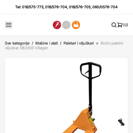
Tel:
018/575-773
,
018/576-704
,
018/576-705
,
060/0576-704
(0)
Sve kategorije
/
Mašine i alati
/
Paletari i viljuškari
>
Ručni paletni
viljuškar DB2500 Villager