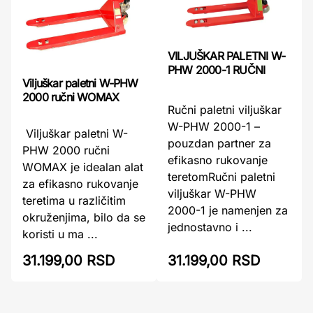
VILJUŠKAR PALETNI W-
PHW 2000-1 RUČNI
Viljuškar paletni W-PHW
2000 ručni WOMAX
Ručni paletni viljuškar
W-PHW 2000-1 –
Viljuškar paletni W-
pouzdan partner za
PHW 2000 ručni
efikasno rukovanje
WOMAX je idealan alat
teretomRučni paletni
za efikasno rukovanje
viljuškar W-PHW
teretima u različitim
2000-1 je namenjen za
okruženjima, bilo da se
jednostavno i ...
koristi u ma ...
31.199,00 RSD
31.199,00 RSD