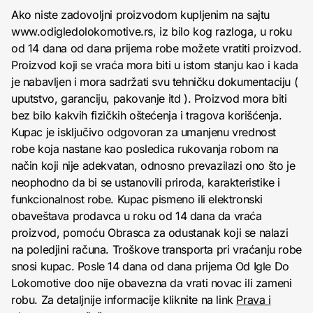
Ako niste zadovoljni proizvodom kupljenim na sajtu
www.odigledolokomotive.rs, iz bilo kog razloga, u roku
od 14 dana od dana prijema robe možete vratiti proizvod.
Proizvod koji se vraća mora biti u istom stanju kao i kada
je nabavljen i mora sadržati svu tehničku dokumentaciju (
uputstvo, garanciju, pakovanje itd ). Proizvod mora biti
bez bilo kakvih fizičkih oštećenja i tragova korišćenja.
Kupac je isključivo odgovoran za umanjenu vrednost
robe koja nastane kao posledica rukovanja robom na
način koji nije adekvatan, odnosno prevazilazi ono što je
neophodno da bi se ustanovili priroda, karakteristike i
funkcionalnost robe. Kupac pismeno ili elektronski
obaveštava prodavca u roku od 14 dana da vraća
proizvod, pomoću Obrasca za odustanak koji se nalazi
na poledjini računa. Troškove transporta pri vraćanju robe
snosi kupac. Posle 14 dana od dana prijema Od Igle Do
Lokomotive doo nije obavezna da vrati novac ili zameni
robu. Za detaljnije informacije kliknite na link
Prava i