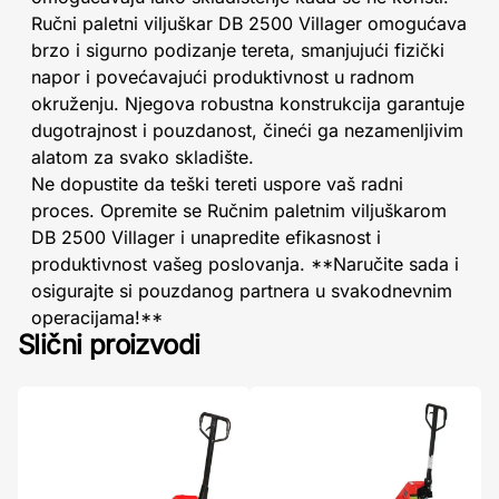
Ručni paletni viljuškar DB 2500 Villager omogućava
brzo i sigurno podizanje tereta, smanjujući fizički
napor i povećavajući produktivnost u radnom
okruženju. Njegova robustna konstrukcija garantuje
dugotrajnost i pouzdanost, čineći ga nezamenljivim
alatom za svako skladište.
Ne dopustite da teški tereti uspore vaš radni
proces. Opremite se Ručnim paletnim viljuškarom
DB 2500 Villager i unapredite efikasnost i
produktivnost vašeg poslovanja. **Naručite sada i
osigurajte si pouzdanog partnera u svakodnevnim
operacijama!**
Slični proizvodi