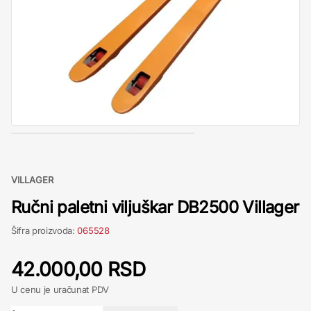
VILLAGER
Ručni paletni viljuškar DB2500 Villager
Šifra proizvoda:
065528
42.000,00 RSD
U cenu je uračunat PDV