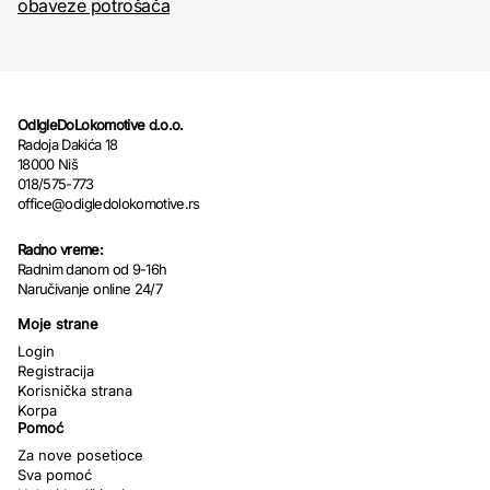
obaveze potrošača
OdIgleDoLokomotive d.o.o.
Radoja Dakića 18
18000 Niš
018/575-773
office@odigledolokomotive.rs
Radno vreme:
Radnim danom od 9-16h
Naručivanje online 24/7
Moje strane
Login
Registracija
Korisnička strana
Korpa
Pomoć
Za nove posetioce
Sva pomoć