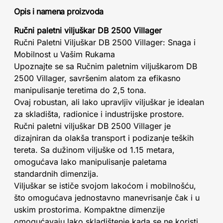
Opis i namena proizvoda
Ručni paletni viljuškar DB 2500 Villager
Ručni Paletni Viljuškar DB 2500 Villager: Snaga i
Mobilnost u Vašim Rukama
Upoznajte se sa Ručnim paletnim viljuškarom DB
2500 Villager, savršenim alatom za efikasno
manipulisanje teretima do 2,5 tona.
Ovaj robustan, ali lako upravljiv viljuškar je idealan
za skladišta, radionice i industrijske prostore.
Ručni paletni viljuškar DB 2500 Villager je
dizajniran da olakša transport i podizanje teških
tereta. Sa dužinom viljuške od 1.15 metara,
omogućava lako manipulisanje paletama
standardnih dimenzija.
Viljuškar se ističe svojom lakoćom i mobilnošću,
što omogućava jednostavno manevrisanje čak i u
uskim prostorima. Kompaktne dimenzije
omogućavaju lako skladištenje kada se ne koristi.