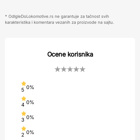
* OdIgleDoLokomotive.rs ne garantuje za tačnost svih
karakteristika i komentara vezanih za proizvode na sajtu.
Ocene korisnika
0%
5
0%
4
0%
3
0%
2