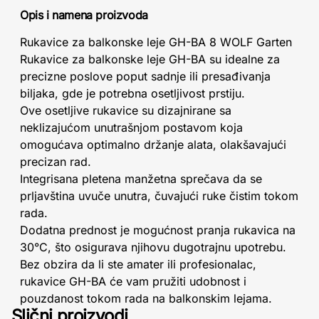
Opis i namena proizvoda
Rukavice za balkonske leje GH-BA 8 WOLF Garten
Rukavice za balkonske leje GH-BA su idealne za
precizne poslove poput sadnje ili presađivanja
biljaka, gde je potrebna osetljivost prstiju.
Ove osetljive rukavice su dizajnirane sa
neklizajućom unutrašnjom postavom koja
omogućava optimalno držanje alata, olakšavajući
precizan rad.
Integrisana pletena manžetna sprečava da se
prljavština uvuče unutra, čuvajući ruke čistim tokom
rada.
Dodatna prednost je mogućnost pranja rukavica na
30°C, što osigurava njihovu dugotrajnu upotrebu.
Bez obzira da li ste amater ili profesionalac,
rukavice GH-BA će vam pružiti udobnost i
pouzdanost tokom rada na balkonskim lejama.
Slični proizvodi