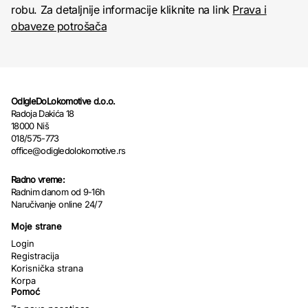
robu. Za detaljnije informacije kliknite na link
Prava i
obaveze potrošača
OdIgleDoLokomotive d.o.o.
Radoja Dakića 18
18000 Niš
018/575-773
office@odigledolokomotive.rs
Radno vreme:
Radnim danom od 9-16h
Naručivanje online 24/7
Moje strane
Login
Registracija
Korisnička strana
Korpa
Pomoć