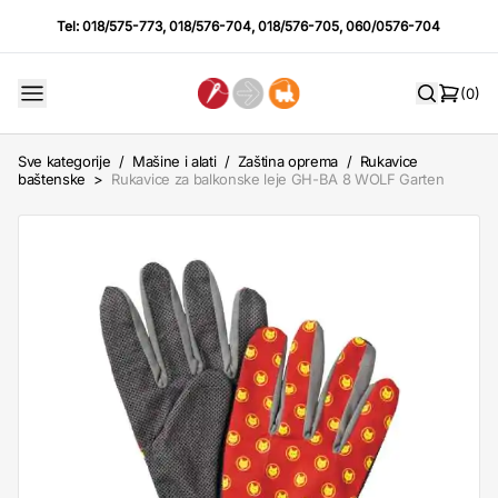
Tel:
018/575-773
,
018/576-704
,
018/576-705
,
060/0576-704
(0)
Sve kategorije
/
Mašine i alati
/
Zaština oprema
/
Rukavice
baštenske
>
Rukavice za balkonske leje GH-BA 8 WOLF Garten