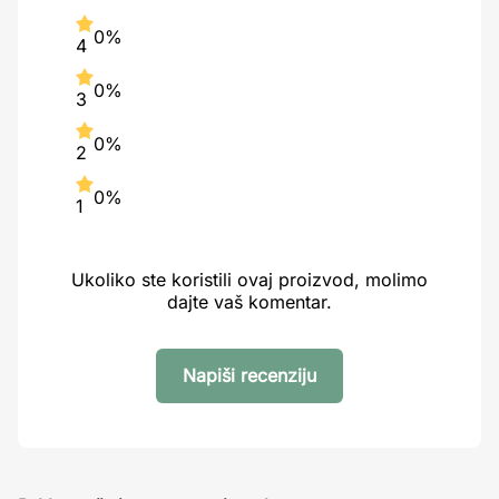
0%
4
0%
3
0%
2
0%
1
Ukoliko ste koristili ovaj proizvod, molimo
dajte vaš komentar.
Napiši recenziju