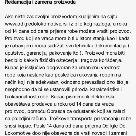
Reklamacija i zamena proizvoda
Ako niste zadovoljni proizvodom kupljenim na sajtu
www.odigledolokomotive.rs, iz bilo kog razloga, u roku
od 14 dana od dana prijema robe možete vratiti proizvod.
Proizvod koji se vraća mora biti u istom stanju kao i kada
je nabavljen i mora sadržati svu tehničku dokumentaciju (
uputstvo, garanciju, pakovanje itd ). Proizvod mora biti
bez bilo kakvih fizičkih oštećenja i tragova korišćenja.
Kupac je isključivo odgovoran za umanjenu vrednost
robe koja nastane kao posledica rukovanja robom na
način koji nije adekvatan, odnosno prevazilazi ono što je
neophodno da bi se ustanovili priroda, karakteristike i
funkcionalnost robe. Kupac pismeno ili elektronski
obaveštava prodavca u roku od 14 dana da vraća
proizvod, pomoću Obrasca za odustanak koji se nalazi
na poledjini računa. Troškove transporta pri vraćanju robe
snosi kupac. Posle 14 dana od dana prijema Od Igle Do
Lokomotive doo nije obavezna da vrati novac ili zameni