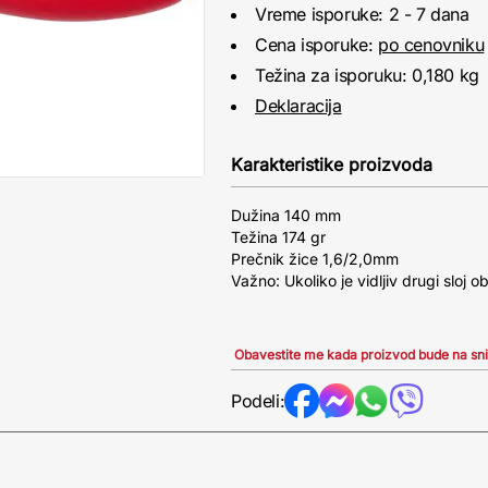
Vreme isporuke: 2 - 7 dana
Cena isporuke:
po cenovniku
Težina za isporuku: 0,180 kg
Deklaracija
Karakteristike proizvoda
Dužina 140 mm
Težina 174 gr
Prečnik žice 1,6/2,0mm
Važno: Ukoliko je vidljiv drugi sloj 
Obavestite me kada proizvod bude na sn
Podeli: