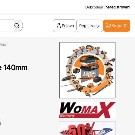
Dobrodošli:
neregistrovani
Prijava
Registracija
Korpa
(0)
nior
ne 140mm