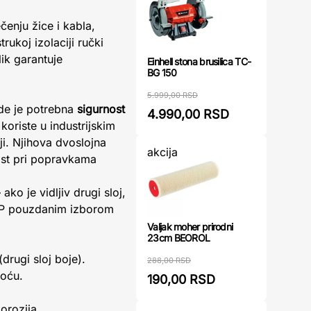
enju žice i kabla,
ukoj izolaciji ručki
lik garantuje
Einhell stona brusilica TC-
BG 150
5.999,00 RSD
gde je potrebna
sigurnost
4.990,00 RSD
oriste u industrijskim
ji. Njihova dvoslojna
akcija
ost pri popravkama
ko je vidljiv drugi sloj,
EDP pouzdanim izborom
Valjak moher prirodni
23cm BEOROL
drugi sloj boje).
288,00 RSD
toću.
190,00 RSD
orozija.