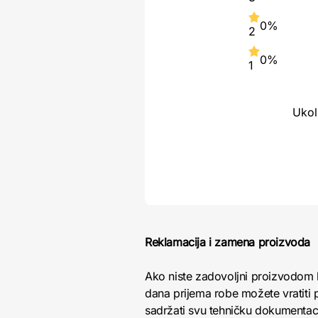
0%
2
0%
1
Ukol
Reklamacija i zamena proizvoda
Ako niste zadovoljni proizvodom 
dana prijema robe možete vratiti p
sadržati svu tehničku dokumentacij