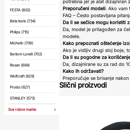
potrebna jer je alat dizajniran
Preporučeni modeli
: Ako vam t
FESTA (802)
FAQ – Često postavljana pitanj
Beta tools (734)
Da li se sečice mogu koristiti 
Da, model je prilagođen za če
Philips (715)
modele.
Kako prepoznati oštećenje izol
Michelin (709)
Ako je vidljiv drugi sloj boje, t
Bertoni-Lorelli (702)
Da li su pogodne za korišćenj
Da, dizajnirane su za rad do 1
Rosan (684)
Kako ih održavati?
Wolfcraft (629)
Preporučuje se brisanje nakon 
Slični proizvodi
Prosto (627)
STANLEY (573)
Sve robne marke