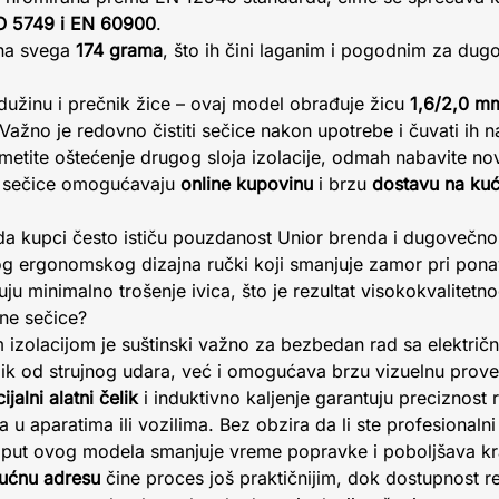
O 5749 i EN 60900
.
ina svega
174 grama
, što ih čini laganim i pogodnim za dugo
 dužinu i prečnik žice – ovaj model obrađuje žicu
1,6/2,0 m
. Važno je redovno čistiti sečice nakon upotrebe i čuvati ih
metite oštećenje drugog sloja izolacije, odmah nabavite novi
e sečice omogućavaju
online kupovinu
i brzu
dostavu na ku
a kupci često ističu pouzdanost Unior brenda i dugovečno
 ergonomskog dizajna ručki koji smanjuje zamor pri ponav
u minimalno trošenje ivica, što je rezultat visokokvalitetno
jne sečice?
m izolacijom je suštinski važno za bezbedan rad sa elektr
ik od strujnog udara, već i omogućava brzu vizuelnu prover
ijalni alatni čelik
i induktivno kaljenje garantuju preciznost
 u aparatima ili vozilima. Bez obzira da li ste profesionalni s
 poput ovog modela smanjuje vreme popravke i poboljšava kra
kućnu adresu
čine proces još praktičnijim, dok dostupnost re