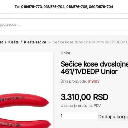
Tel:
018/575-773
,
018/576-704
,
018/576-705
,
060/0576-704
at
/
Klešta
/
Klešta sečice
>
Sečice kose dvoslojne 140mm 461/1VDEDP U
Unior
Sečice kose dvosloj
461/1VDEDP Unior
Šifra proizvoda:
619193
3.310,00 RSD
U cenu je uračunat PDV