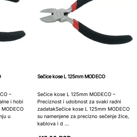
O
Sečice kose L 125mm MODECO
ECO –
Sečice kose L 125mm MODECO –
lne i hobi
Preciznost i udobnost za svaki radni
mm MODECO
zadatakSečice kose L 125mm MODECO
nju u
su namenjene za precizno sečenje žice,
kablova i d ...