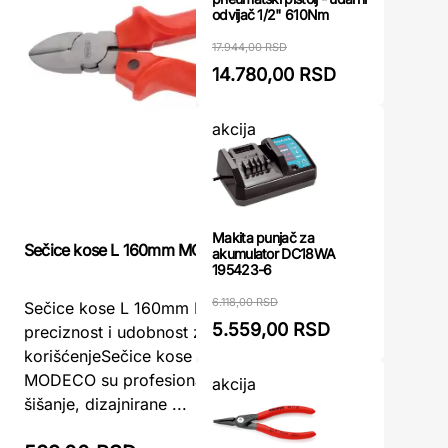
odvijač 1/2" 610Nm
17.944,00 RSD
14.780,00 RSD
akcija
Makita punjač za
Sečice kose L 160mm MODECO
Klešta se
akumulator DC18WA
195423-6
6.118,00 RSD
Sečice kose L 160mm MODECO –
Klešta s
5.559,00 RSD
preciznost i udobnost za svakodnevno
Pouzdan a
korišćenjeSečice kose L 160mm
sečice 1
MODECO su profesionalne makaze za
neophodan
akcija
šišanje, dizajnirane ...
da se ...