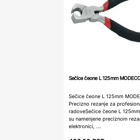
Sečice čeone L 125mm MODEC
Sečice čeone L 125mm MOD
Precizno rezanje za profesiona
radoveSečice čeone L 125
su namenjene preciznom reza
elektronici, ...