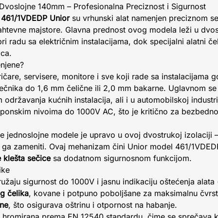
Dvoslojne 140mm – Profesionalna Preciznost i Sigurnost
 461/1VDEDP Unior
su vrhunski alat namenjen preciznom seč
zahtevne majstore. Glavna prednost ovog modela leži u dvostr
i radu sa električnim instalacijama, dok specijalni alatni če
ica.
enjene?
ičare, servisere, monitore i sve koji rade sa instalacijama 
rečnika do 1,6 mm čelične ili 2,0 mm bakarne. Uglavnom se k
državanja kućnih instalacija, ali i u automobilskoj industri
aponskim nivoima do 1000V AC, što je kritično za bezbedn
jednoslojne modele je upravo u ovoj dvostrukoj izolaciji – a
eba ga zameniti. Ovaj mehanizam čini Unior model 461/1VD
 klešta sečice
sa dodatnom sigurnosnom funkcijom.
ike
užaju sigurnost do 1000V i jasnu indikaciju oštećenja alata (
g čelika
, kovane i potpuno poboljšane za maksimalnu čvrs
ene
, što osigurava oštrinu i otpornost na habanje.
ina hromirana prema EN 12540 standardu, čime se sprečava k