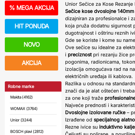
Unior Sečice za Kose Rezanje 
%
MEGA AKCIJA
Sečice kose dvoslojne 140mm
dizajniran za profesionalce i 
HIT PONUDA
koja pruža dodatnu sigurnost pr
dugotrajnost i oštrinu reznih iv
Gde se koriste i kome su nam
NOVO
Ove sečice su idealne za elektr
i
preciznost
pri rezanju žice p
pogonima, radionicama, tokom o
AKCIJA
izolacija omogućava rad na n
električnih uređaja ili kablova.
Razlika u odnosu na standardne 
Robne marke
znači da je alat oštećen i tr
Makita (4162)
za one koji traže
profesionalne
Najveće prednosti i karakterist
WOMAX (3764)
Dvoslojne izolovane ručke
– pr
Izrađene od
specijalnog alatno
Unior (3244)
Rezne ivice su
induktivno kalj
BOSCH plavi (2812)
Čeljusti su polirane, a površ