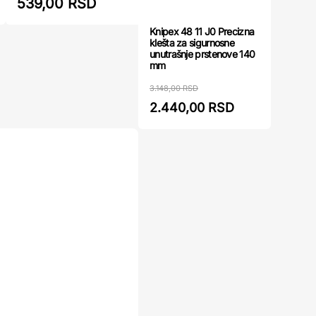
539,00 RSD
539,00
Knipex 48 11 J0 Precizna
klešta za sigurnosne
unutrašnje prstenove 140
mm
3.148,00 RSD
2.440,00 RSD