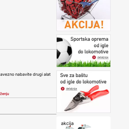
obavezno nabavite drugi alat
iženju
akcija