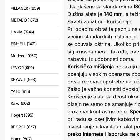
Usaglašene sa standardima
IS
VILLAGER (1859)
Dužina alata je
140 mm
, a tež
METABO (1672)
Saveti za izbor i korišćenje
Pri odabiru obratite pažnju na
HAMA (1546)
većinu standardnih instalacija
se očuvala oštrina. Ukoliko pri
EINHELL (1471)
sigurnosna mera. Takođe, ov
Modeco (1060)
nabavku iz udobnosti doma.
Korisnička mišljenja
pokazuju d
LEVIOR (999)
ocenjuju visokim ocenama zbog
DEWALT (993)
posle redovne upotrebe uključuj
Zašto je važno koristiti dvoslo
YATO (915)
Korišćenje alata sa dvostruko
Ruko (902)
dizajn ne samo da smanjuje riz
kroz dve kontrastne boje.
Spec
Hogert (895)
pri radu sa osetljivim kablovima
investiranje u kvalitetan alat
BEOROL (847)
preko interneta
i
isporuka na 
Home (807)