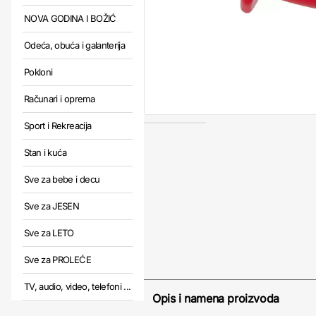
NOVA GODINA I BOŽIĆ
Odeća, obuća i galanterija
Pokloni
Računari i oprema
Sport i Rekreacija
Stan i kuća
Sve za bebe i decu
Sve za JESEN
Sve za LETO
Sve za PROLEĆE
TV, audio, video, telefoni ...
Opis i namena proizvoda