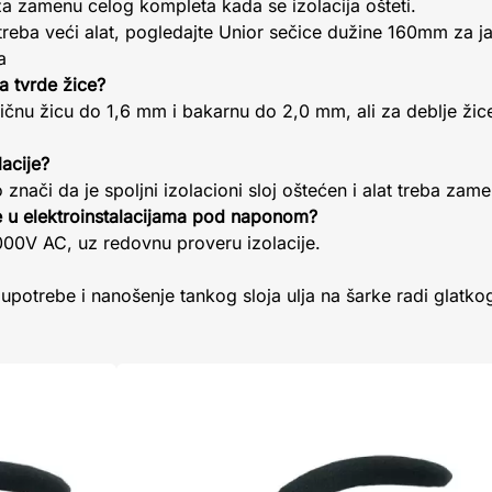
 za zamenu celog kompleta kada se izolacija ošteti.
reba veći alat, pogledajte Unior sečice dužine 160mm za ja
a
za tvrde žice?
ličnu žicu do 1,6 mm i bakarnu do 2,0 mm, ali za deblje ž
acije?
o znači da je spoljni izolacioni sloj oštećen i alat treba zamen
e u elektroinstalacijama pod naponom?
000V AC, uz redovnu proveru izolacije.
upotrebe i nanošenje tankog sloja ulja na šarke radi glatk