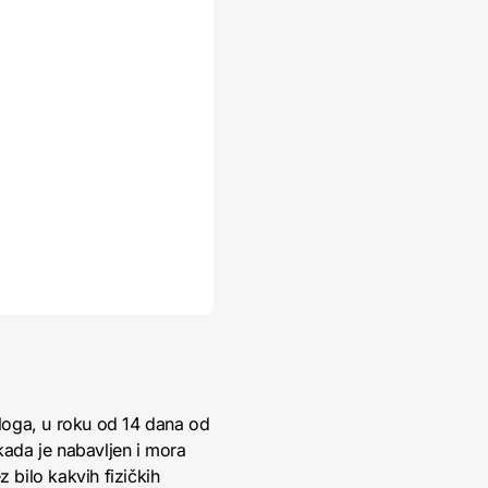
loga, u roku od 14 dana od
kada je nabavljen i mora
 bilo kakvih fizičkih