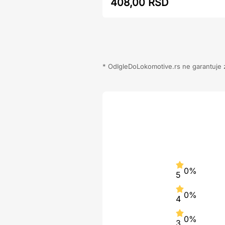
408,00 RSD
* OdIgleDoLokomotive.rs ne garantuje za
0%
5
0%
4
0%
3