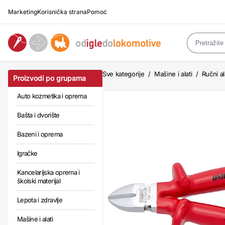
Marketing
Korisnička strana
Pomoć
Sve kategorije
/
Mašine i alati
/
Ručni al
Proizvodi po grupama
Auto kozmetika i oprema
Bašta i dvorište
Bazeni i oprema
Igračke
Kancelarijska oprema i
školski materijal
Lepota i zdravlje
Mašine i alati