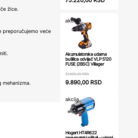
75.220,00 RSD
če žice.
akcija
ice preporučujemo veće
iti.
Akumulatorska udarna
bušilica odvijač VLP 5120
FUSE (2BSC) Villager
21.000,00 RSD
9.890,00 RSD
og mehanizma.
akcija
Hogert HT4R622
pneumatski pištolj - udarni