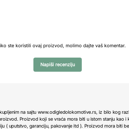
iko ste koristili ovaj proizvod, molimo dajte vaš komentar.
Napiši recenziju
kupljenim na sajtu www.odigledolokomotive.rs, iz bilo kog raz
roizvod. Proizvod koji se vraća mora biti u istom stanju kao i 
u ( uputstvo, garanciju, pakovanje itd ). Proizvod mora biti bez