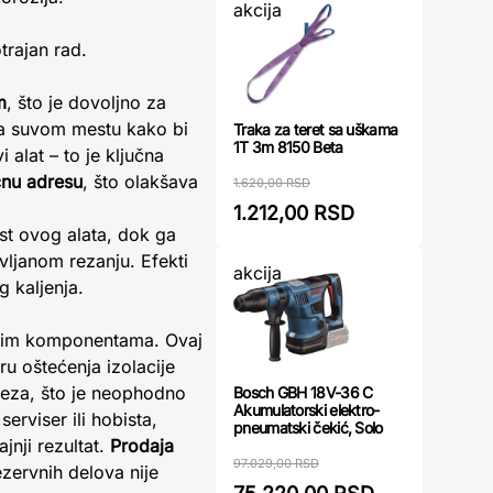
akcija
trajan rad.
m
, što je dovoljno za
 na suvom mestu kako bi
Traka za teret sa uškama
1T 3m 8150 Beta
 alat – to je ključna
ćnu adresu
, što olakšava
1.620,00 RSD
1.212,00 RSD
st ovog alata, dok ga
ljanom rezanju. Efekti
akcija
g kaljenja.
ičnim komponentama. Ovaj
u oštećenja izolacije
 reza, što je neophodno
Bosch GBH 18V-36 C
Akumulatorski elektro-
erviser ili hobista,
pneumatski čekić, Solo
jnji rezultat.
Prodaja
97.029,00 RSD
zervnih delova nije