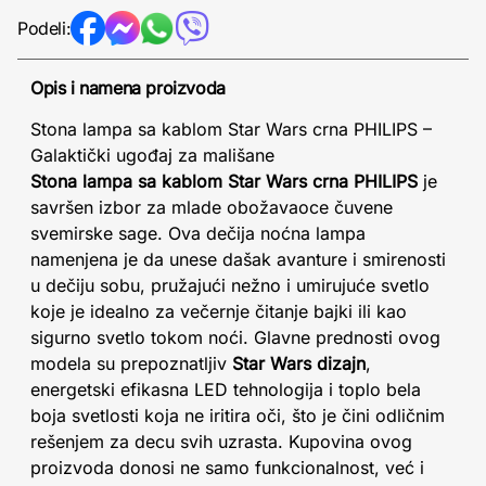
Podeli:
Opis i namena proizvoda
Stona lampa sa kablom Star Wars crna PHILIPS –
Galaktički ugođaj za mališane
Stona lampa sa kablom Star Wars crna PHILIPS
je
savršen izbor za mlade obožavaoce čuvene
svemirske sage. Ova dečija noćna lampa
namenjena je da unese dašak avanture i smirenosti
u dečiju sobu, pružajući nežno i umirujuće svetlo
koje je idealno za večernje čitanje bajki ili kao
sigurno svetlo tokom noći. Glavne prednosti ovog
modela su prepoznatljiv
Star Wars dizajn
,
energetski efikasna LED tehnologija i toplo bela
boja svetlosti koja ne iritira oči, što je čini odličnim
rešenjem za decu svih uzrasta. Kupovina ovog
proizvoda donosi ne samo funkcionalnost, već i