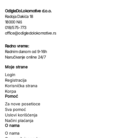
OdIgleDoLokomotive d.o.o.
Radoja Dakića 18
18000 Niš
018/575-773
office@odigledolokomotive.rs
Radno vreme:
Radnim danom od 9-16h
Naručivanje online 24/7
Moje strane
Login
Registracija
Korisnička strana
Korpa
Pomoć
Za nove posetioce
Sva pomoć
Uslovi korišćenja
Načini plaćanja
O nama
O nama