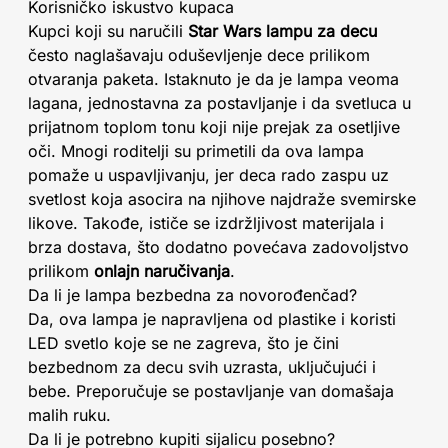
Korisničko iskustvo kupaca
Kupci koji su naručili
Star Wars lampu za decu
često naglašavaju oduševljenje dece prilikom
otvaranja paketa. Istaknuto je da je lampa veoma
lagana, jednostavna za postavljanje i da svetluca u
prijatnom toplom tonu koji nije prejak za osetljive
oči. Mnogi roditelji su primetili da ova lampa
pomaže u uspavljivanju, jer deca rado zaspu uz
svetlost koja asocira na njihove najdraže svemirske
likove. Takođe, ističe se izdržljivost materijala i
brza dostava, što dodatno povećava zadovoljstvo
prilikom
onlajn naručivanja
.
Da li je lampa bezbedna za novorođenčad?
Da, ova lampa je napravljena od plastike i koristi
LED svetlo koje se ne zagreva, što je čini
bezbednom za decu svih uzrasta, uključujući i
bebe. Preporučuje se postavljanje van domašaja
malih ruku.
Da li je potrebno kupiti sijalicu posebno?