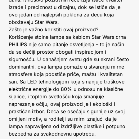
izrade i preciznost u dizajnu, dok se ističe da je
ovo jedan od najlepših poklona za decu koja
obožavaju Star Wars.
Zašto je važno koristiti ovaj proizvod?
Korišćenje stolne lampe sa kablom Star Wars crna
PHILIPS nije samo pitanje osvetljenja – to je način
da se dečiji prostor obogati inspiracijom i
sigurnošću. U današnjem svetu gde su ekrani često
dominantni, ova lampa pomaže u stvaranju mirne
atmosfere koja podstiče priče, maštu i kvalitetan
san. Sa LED tehnologijom koja smanjuje troškove
električne energije do 80% u odnosu na klasične
sijalice, i toplom svetlošću koja smanjuje
naprezanje očiju, ovaj proizvod je i ekološki i
praktičan izbor. Deca se osećaju sigurnije uz svoj
omiljeni motiv, a roditelji su mirni znajući da je
lampa napravljena od izdržljive plastike i potpuno
bezbedna za svakodnevnu upotrebu.