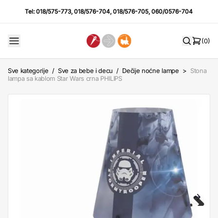
Tel:
018/575-773
,
018/576-704
,
018/576-705
,
060/0576-704
(0)
Sve kategorije
/
Sve za bebe i decu
/
Dečije noćne lampe
>
Stona
lampa sa kablom Star Wars crna PHILIPS