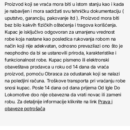
Proizvod koji se vraća mora biti u istom stanju kao i kada
je nabavljen i mora sadržati svu tehničku dokumentaciju (
uputstvo, garanciju, pakovanje itd ). Proizvod mora biti
bez bilo kakvih fizičkih oštećenja i tragova korišćenja.
Kupac je isključivo odgovoran za umanjenu vrednost
robe koja nastane kao posledica rukovanja robom na
način koji nije adekvatan, odnosno prevazilazi ono što je
neophodno da bi se ustanovili priroda, karakteristike i
funkcionalnost robe. Kupac pismeno ili elektronski
obaveštava prodavca u roku od 14 dana da vraća
proizvod, pomoću Obrasca za odustanak koji se nalazi
na poledjini računa. Troškove transporta pri vraćanju robe
snosi kupac. Posle 14 dana od dana prijema Od Igle Do
Lokomotive doo nije obavezna da vrati novac ili zameni
robu. Za detaljnije informacije kliknite na link
Prava i
obaveze potrošača