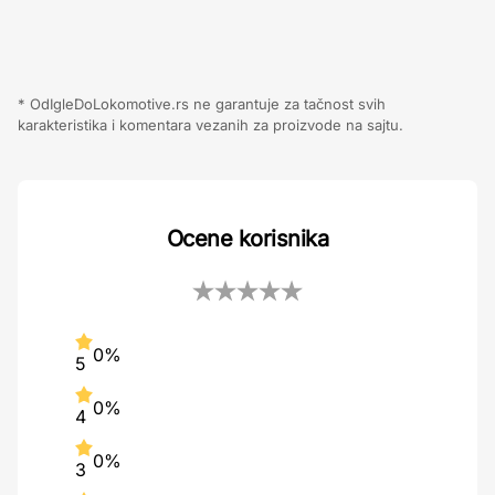
* OdIgleDoLokomotive.rs ne garantuje za tačnost svih
karakteristika i komentara vezanih za proizvode na sajtu.
Ocene korisnika
0%
5
0%
4
0%
3