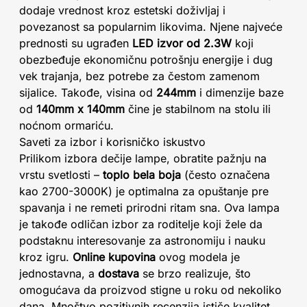
dodaje vrednost kroz estetski doživljaj i
povezanost sa popularnim likovima. Njene najveće
prednosti su ugrađen
LED izvor od 2.3W
koji
obezbeđuje ekonomičnu potrošnju energije i dug
vek trajanja, bez potrebe za čestom zamenom
sijalice. Takođe, visina od
244mm
i dimenzije baze
od
140mm x 140mm
čine je stabilnom na stolu ili
noćnom ormariću.
Saveti za izbor i korisničko iskustvo
Prilikom izbora dečije lampe, obratite pažnju na
vrstu svetlosti –
toplo bela boja
(često označena
kao 2700-3000K) je optimalna za opuštanje pre
spavanja i ne remeti prirodni ritam sna. Ova lampa
je takođe odličan izbor za roditelje koji žele da
podstaknu interesovanje za astronomiju i nauku
kroz igru.
Online kupovina
ovog modela je
jednostavna, a
dostava
se brzo realizuje, što
omogućava da proizvod stigne u roku od nekoliko
dana. Mnoštvo pozitivnih recenzija ističe kvalitet