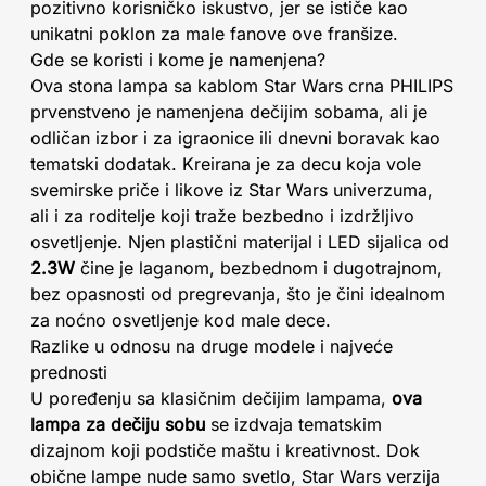
pozitivno korisničko iskustvo, jer se ističe kao
unikatni poklon za male fanove ove franšize.
Gde se koristi i kome je namenjena?
Ova stona lampa sa kablom Star Wars crna PHILIPS
prvenstveno je namenjena dečijim sobama, ali je
odličan izbor i za igraonice ili dnevni boravak kao
tematski dodatak. Kreirana je za decu koja vole
svemirske priče i likove iz Star Wars univerzuma,
ali i za roditelje koji traže bezbedno i izdržljivo
osvetljenje. Njen plastični materijal i LED sijalica od
2.3W
čine je laganom, bezbednom i dugotrajnom,
bez opasnosti od pregrevanja, što je čini idealnom
za noćno osvetljenje kod male dece.
Razlike u odnosu na druge modele i najveće
prednosti
U poređenju sa klasičnim dečijim lampama,
ova
lampa za dečiju sobu
se izdvaja tematskim
dizajnom koji podstiče maštu i kreativnost. Dok
obične lampe nude samo svetlo, Star Wars verzija