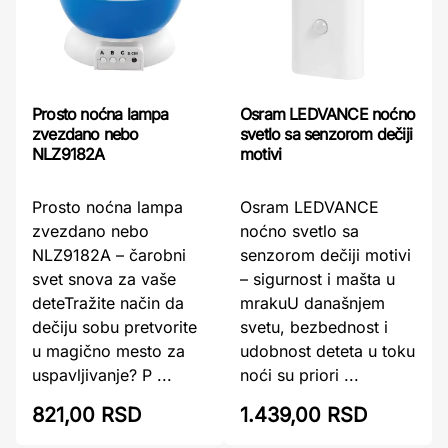
Prosto noćna lampa
Osram LEDVANCE noćno
zvezdano nebo
svetlo sa senzorom dečiji
NLZ9182A
motivi
Prosto noćna lampa
Osram LEDVANCE
zvezdano nebo
noćno svetlo sa
NLZ9182A – čarobni
senzorom dečiji motivi
svet snova za vaše
– sigurnost i mašta u
deteTražite način da
mrakuU današnjem
dečiju sobu pretvorite
svetu, bezbednost i
u magično mesto za
udobnost deteta u toku
uspavljivanje? P ...
noći su priori ...
821,00 RSD
1.439,00 RSD