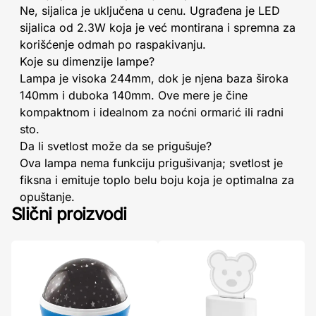
Ne, sijalica je uključena u cenu. Ugrađena je LED
sijalica od 2.3W koja je već montirana i spremna za
korišćenje odmah po raspakivanju.
Koje su dimenzije lampe?
Lampa je visoka 244mm, dok je njena baza široka
140mm i duboka 140mm. Ove mere je čine
kompaktnom i idealnom za noćni ormarić ili radni
sto.
Da li svetlost može da se prigušuje?
Ova lampa nema funkciju prigušivanja; svetlost je
fiksna i emituje toplo belu boju koja je optimalna za
opuštanje.
Slični proizvodi