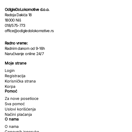
OdIgleDoLokomotive d.o.o.
Radoja Dakića 18
18000 Niš
018/575-773
office@odigledolokomotive.rs
Radno vreme:
Radnim danom od 9-16h
Naručivanje online 24/7
Moje strane
Login
Registracija
Korisnička strana
Korpa
Pomoć
Za nove posetioce
Sva pomoć
Uslovi korišćenja
Načini plaćanja
O nama
O nama
Cenovnik isporuke