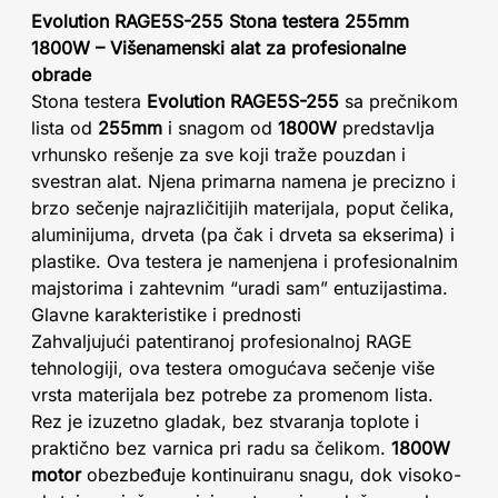
Evolution RAGE5S-255 Stona testera 255mm
1800W – Višenamenski alat za profesionalne
obrade
Stona testera
Evolution RAGE5S-255
sa prečnikom
lista od
255mm
i snagom od
1800W
predstavlja
vrhunsko rešenje za sve koji traže pouzdan i
svestran alat. Njena primarna namena je precizno i
brzo sečenje najrazličitijih materijala, poput čelika,
aluminijuma, drveta (pa čak i drveta sa ekserima) i
plastike. Ova testera je namenjena i profesionalnim
majstorima i zahtevnim “uradi sam” entuzijastima.
Glavne karakteristike i prednosti
Zahvaljujući patentiranoj profesionalnoj RAGE
tehnologiji, ova testera omogućava sečenje više
vrsta materijala bez potrebe za promenom lista.
Rez je izuzetno gladak, bez stvaranja toplote i
praktično bez varnica pri radu sa čelikom.
1800W
motor
obezbeđuje kontinuiranu snagu, dok visoko-