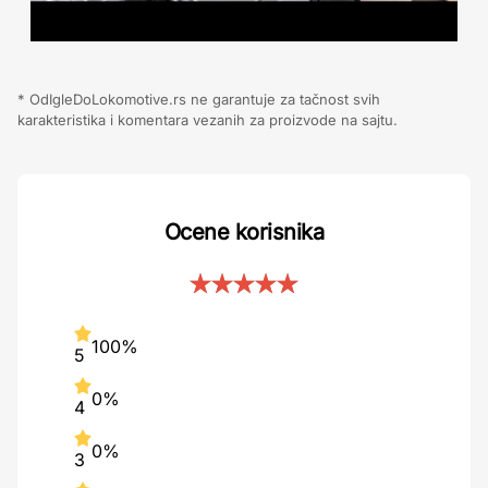
* OdIgleDoLokomotive.rs ne garantuje za tačnost svih
karakteristika i komentara vezanih za proizvode na sajtu.
Ocene korisnika
100%
5
0%
4
0%
3