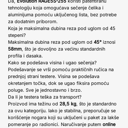
Da,
Evolution RAGE5S-255
koristi patentiranu
tehnologiju koja omogućava sečenje čelika i
aluminijuma pomoću uključenog lista, bez potrebe
za dodatnim priborom.
Koja je maksimalna dubina reza pod uglom od 45
stepeni?
Maksimalna dubina reza pod uglom od
45°
iznosi
58mm
, što je dovoljno za većinu standardnih
profila i dasaka.
Kako se podešava visina i ugao sečenja?
Podešavanje se vrši pomoću praktičnih ručica na
prednjoj strani testere. Visina se podešava
okretanjem točka, dok se ugao fiksira pomoću
poluge. Sve je jednostavno i brzo.
Da li je testera teška za transport?
Proizvod ima težinu od
28,5 kg
, što je standardno
za ovu kategoriju. Iako je stabilna, preporučuje se
korišćenje nogara koji su uključeni u paket za lakše
pomeranje po radionici. Naručivanje putem
online