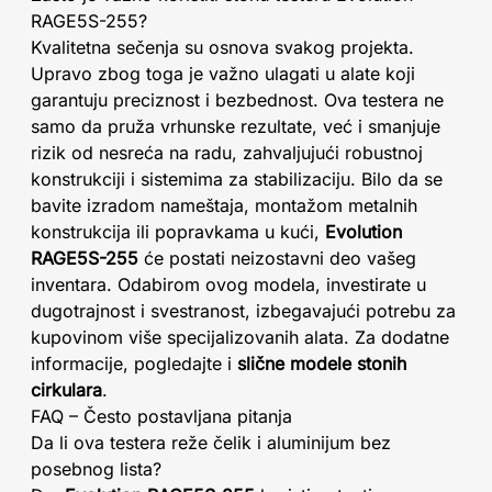
RAGE5S-255?
Kvalitetna sečenja su osnova svakog projekta.
Upravo zbog toga je važno ulagati u alate koji
garantuju preciznost i bezbednost. Ova testera ne
samo da pruža vrhunske rezultate, već i smanjuje
rizik od nesreća na radu, zahvaljujući robustnoj
konstrukciji i sistemima za stabilizaciju. Bilo da se
bavite izradom nameštaja, montažom metalnih
konstrukcija ili popravkama u kući,
Evolution
RAGE5S-255
će postati neizostavni deo vašeg
inventara. Odabirom ovog modela, investirate u
dugotrajnost i svestranost, izbegavajući potrebu za
kupovinom više specijalizovanih alata. Za dodatne
informacije, pogledajte i
slične modele stonih
cirkulara
.
FAQ – Često postavljana pitanja
Da li ova testera reže čelik i aluminijum bez
posebnog lista?