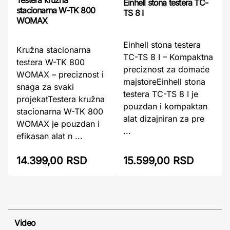
Testera kružna
Einhell stona testera TC-
stacionarna W-TK 800
TS 8 I
WOMAX
Einhell stona testera
Kružna stacionarna
TC-TS 8 I – Kompaktna
testera W-TK 800
preciznost za domaće
WOMAX – preciznost i
majstoreEinhell stona
snaga za svaki
testera TC-TS 8 I je
projekatTestera kružna
pouzdan i kompaktan
stacionarna W-TK 800
alat dizajniran za pre
WOMAX je pouzdan i
...
efikasan alat n ...
14.399,00 RSD
15.599,00 RSD
Video