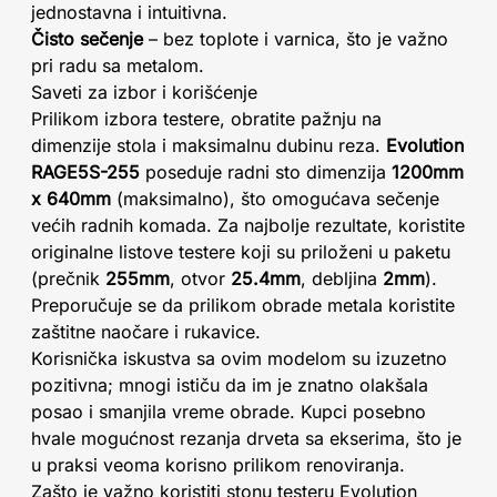
jednostavna i intuitivna.
Čisto sečenje
– bez toplote i varnica, što je važno
pri radu sa metalom.
Saveti za izbor i korišćenje
Prilikom izbora testere, obratite pažnju na
dimenzije stola i maksimalnu dubinu reza.
Evolution
RAGE5S-255
poseduje radni sto dimenzija
1200mm
x 640mm
(maksimalno), što omogućava sečenje
većih radnih komada. Za najbolje rezultate, koristite
originalne listove testere koji su priloženi u paketu
(prečnik
255mm
, otvor
25.4mm
, debljina
2mm
).
Preporučuje se da prilikom obrade metala koristite
zaštitne naočare i rukavice.
Korisnička iskustva sa ovim modelom su izuzetno
pozitivna; mnogi ističu da im je znatno olakšala
posao i smanjila vreme obrade. Kupci posebno
hvale mogućnost rezanja drveta sa ekserima, što je
u praksi veoma korisno prilikom renoviranja.
Zašto je važno koristiti stonu testeru Evolution