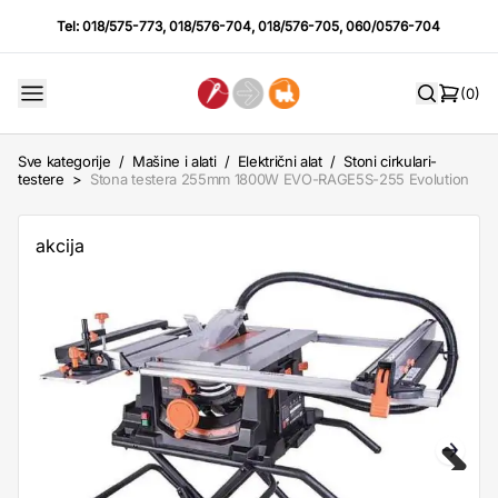
Tel:
018/575-773
,
018/576-704
,
018/576-705
,
060/0576-704
(0)
Sve kategorije
/
Mašine i alati
/
Električni alat
/
Stoni cirkulari-
testere
>
Stona testera 255mm 1800W EVO-RAGE5S-255 Evolution
akcija