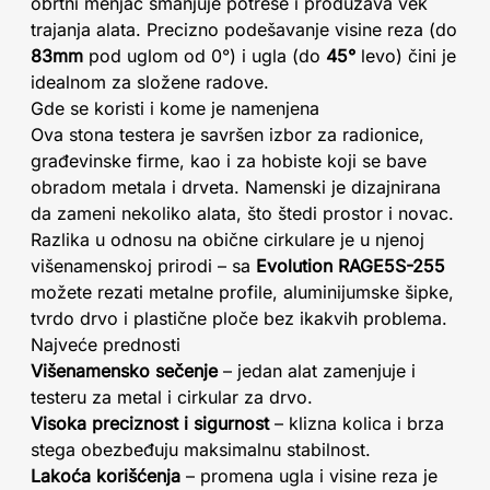
obrtni menjač smanjuje potrese i produžava vek
trajanja alata. Precizno podešavanje visine reza (do
83mm
pod uglom od 0°) i ugla (do
45°
levo) čini je
idealnom za složene radove.
Gde se koristi i kome je namenjena
Ova stona testera je savršen izbor za radionice,
građevinske firme, kao i za hobiste koji se bave
obradom metala i drveta. Namenski je dizajnirana
da zameni nekoliko alata, što štedi prostor i novac.
Razlika u odnosu na obične cirkulare je u njenoj
višenamenskoj prirodi – sa
Evolution RAGE5S-255
možete rezati metalne profile, aluminijumske šipke,
tvrdo drvo i plastične ploče bez ikakvih problema.
Najveće prednosti
Višenamensko sečenje
– jedan alat zamenjuje i
testeru za metal i cirkular za drvo.
Visoka preciznost i sigurnost
– klizna kolica i brza
stega obezbeđuju maksimalnu stabilnost.
Lakoća korišćenja
– promena ugla i visine reza je