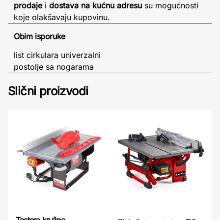
prodaje
i
dostava na kućnu adresu
su mogućnosti
koje olakšavaju kupovinu.
Obim isporuke
list cirkulara univerzalni
postolje sa nogarama
Slični proizvodi