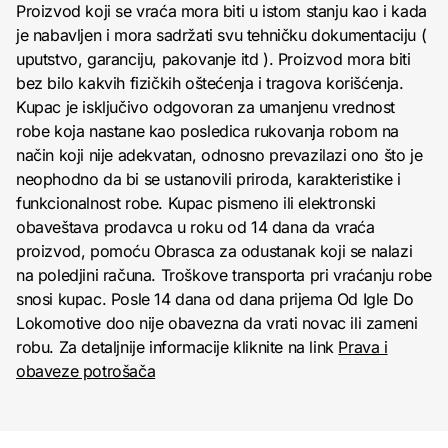
Proizvod koji se vraća mora biti u istom stanju kao i kada
je nabavljen i mora sadržati svu tehničku dokumentaciju (
uputstvo, garanciju, pakovanje itd ). Proizvod mora biti
bez bilo kakvih fizičkih oštećenja i tragova korišćenja.
Kupac je isključivo odgovoran za umanjenu vrednost
robe koja nastane kao posledica rukovanja robom na
način koji nije adekvatan, odnosno prevazilazi ono što je
neophodno da bi se ustanovili priroda, karakteristike i
funkcionalnost robe. Kupac pismeno ili elektronski
obaveštava prodavca u roku od 14 dana da vraća
proizvod, pomoću Obrasca za odustanak koji se nalazi
na poledjini računa. Troškove transporta pri vraćanju robe
snosi kupac. Posle 14 dana od dana prijema Od Igle Do
Lokomotive doo nije obavezna da vrati novac ili zameni
robu. Za detaljnije informacije kliknite na link
Prava i
obaveze potrošača