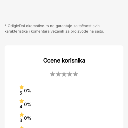
* OdIgleDoLokomotive.rs ne garantuje za tačnost svih
karakteristika i komentara vezanih za proizvode na sajtu.
Ocene korisnika
0%
5
0%
4
0%
3