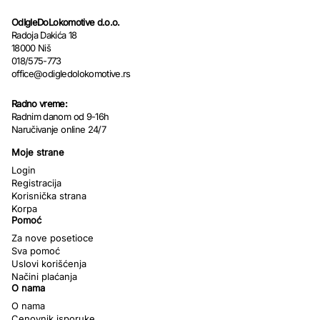
OdIgleDoLokomotive d.o.o.
Radoja Dakića 18
18000 Niš
018/575-773
office@odigledolokomotive.rs
Radno vreme:
Radnim danom od 9-16h
Naručivanje online 24/7
Moje strane
Login
Registracija
Korisnička strana
Korpa
Pomoć
Za nove posetioce
Sva pomoć
Uslovi korišćenja
Načini plaćanja
O nama
O nama
Cenovnik isporuke