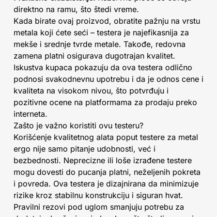
direktno na ramu, što štedi vreme.
Kada birate ovaj proizvod, obratite pažnju na vrstu
metala koji ćete seći – testera je najefikasnija za
mekše i srednje tvrde metale. Takođe, redovna
zamena platni osigurava dugotrajan kvalitet.
Iskustva kupaca pokazuju da ova testera odlično
podnosi svakodnevnu upotrebu i da je odnos cene i
kvaliteta na visokom nivou, što potvrđuju i
pozitivne ocene na platformama za prodaju preko
interneta.
Zašto je važno koristiti ovu testeru?
Korišćenje kvalitetnog alata poput testere za metal
ergo nije samo pitanje udobnosti, već i
bezbednosti. Neprecizne ili loše izrađene testere
mogu dovesti do pucanja platni, neželjenih pokreta
i povreda. Ova testera je dizajnirana da minimizuje
rizike kroz stabilnu konstrukciju i siguran hvat.
Pravilni rezovi pod uglom smanjuju potrebu za