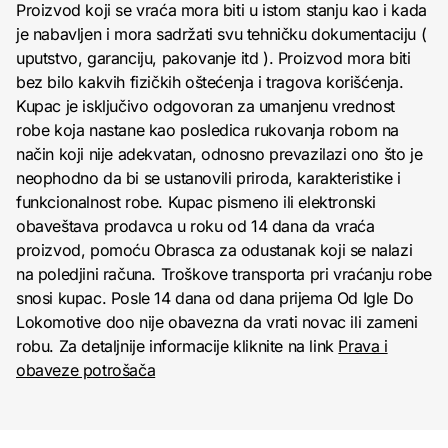
Proizvod koji se vraća mora biti u istom stanju kao i kada
je nabavljen i mora sadržati svu tehničku dokumentaciju (
uputstvo, garanciju, pakovanje itd ). Proizvod mora biti
bez bilo kakvih fizičkih oštećenja i tragova korišćenja.
Kupac je isključivo odgovoran za umanjenu vrednost
robe koja nastane kao posledica rukovanja robom na
način koji nije adekvatan, odnosno prevazilazi ono što je
neophodno da bi se ustanovili priroda, karakteristike i
funkcionalnost robe. Kupac pismeno ili elektronski
obaveštava prodavca u roku od 14 dana da vraća
proizvod, pomoću Obrasca za odustanak koji se nalazi
na poledjini računa. Troškove transporta pri vraćanju robe
snosi kupac. Posle 14 dana od dana prijema Od Igle Do
Lokomotive doo nije obavezna da vrati novac ili zameni
robu. Za detaljnije informacije kliknite na link
Prava i
obaveze potrošača