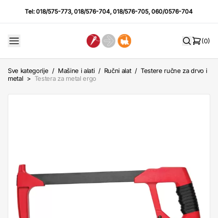
Tel:
018/575-773
,
018/576-704
,
018/576-705
,
060/0576-704
(0)
Sve kategorije
/
Mašine i alati
/
Ručni alat
/
Testere ručne za drvo i
metal
>
Testera za metal ergo