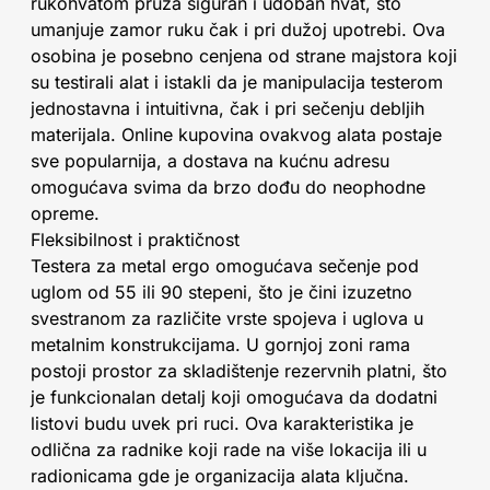
rukohvatom pruža siguran i udoban hvat, što
umanjuje zamor ruku čak i pri dužoj upotrebi. Ova
osobina je posebno cenjena od strane majstora koji
su testirali alat i istakli da je manipulacija testerom
jednostavna i intuitivna, čak i pri sečenju debljih
materijala. Online kupovina ovakvog alata postaje
sve popularnija, a dostava na kućnu adresu
omogućava svima da brzo dođu do neophodne
opreme.
Fleksibilnost i praktičnost
Testera za metal ergo omogućava sečenje pod
uglom od 55 ili 90 stepeni, što je čini izuzetno
svestranom za različite vrste spojeva i uglova u
metalnim konstrukcijama. U gornjoj zoni rama
postoji prostor za skladištenje rezervnih platni, što
je funkcionalan detalj koji omogućava da dodatni
listovi budu uvek pri ruci. Ova karakteristika je
odlična za radnike koji rade na više lokacija ili u
radionicama gde je organizacija alata ključna.