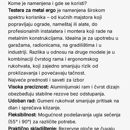
Kome je namenjena i gde se koristi?
Testera za metal ergo
je namenjena širokom
spektru korisnika – od kućnih majstora koji
popravljaju ograde, nameštaj ili alate, do
profesionalnih instalatera i montera koji rade na
metalnim konstrukcijama. Idealna je za upotrebu u
garažama, radionicama, na gradilištima i u
industriji. Razlika u odnosu na druge modele je u
kombinaciji čvrstog rama i ergonomskog
rukohvata, koji zajedno smanjuju rizik od
proklizavanja i povećavaju tačnost.
Najveće prednosti i saveti za izbor
Visoka preciznost:
Aluminijumski ram i čvrst dizajn
obezbeđuju stabilne rezove bez odstupanja.
Udoban rad:
Gumeni rukohvat smanjuje pritisak na
dlan i sprečava klizanje.
Fleksibilnost:
Mogućnost podešavanja ugla sečenja
(55° i 90°) za različite potrebe.
Praktično skladištenje:
Rezervne ploče se čuvaju