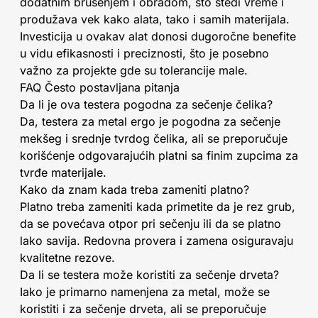
dodatnim brušenjem i obradom, što štedi vreme i
produžava vek kako alata, tako i samih materijala.
Investicija u ovakav alat donosi dugoročne benefite
u vidu efikasnosti i preciznosti, što je posebno
važno za projekte gde su tolerancije male.
FAQ Često postavljana pitanja
Da li je ova testera pogodna za sečenje čelika?
Da, testera za metal ergo je pogodna za sečenje
mekšeg i srednje tvrdog čelika, ali se preporučuje
korišćenje odgovarajućih platni sa finim zupcima za
tvrđe materijale.
Kako da znam kada treba zameniti platno?
Platno treba zameniti kada primetite da je rez grub,
da se povećava otpor pri sečenju ili da se platno
lako savija. Redovna provera i zamena osiguravaju
kvalitetne rezove.
Da li se testera može koristiti za sečenje drveta?
Iako je primarno namenjena za metal, može se
koristiti i za sečenje drveta, ali se preporučuje