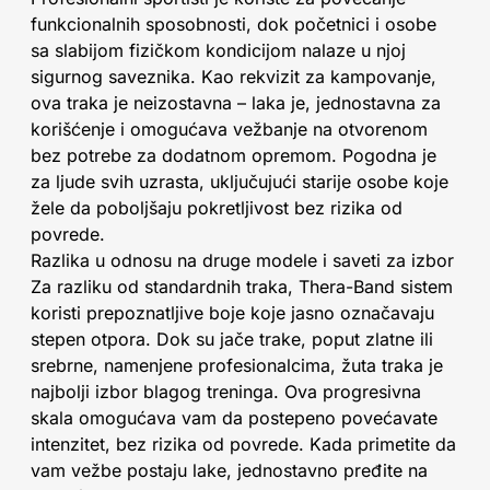
funkcionalnih sposobnosti, dok početnici i osobe
sa slabijom fizičkom kondicijom nalaze u njoj
sigurnog saveznika. Kao rekvizit za kampovanje,
ova traka je neizostavna – laka je, jednostavna za
korišćenje i omogućava vežbanje na otvorenom
bez potrebe za dodatnom opremom. Pogodna je
za ljude svih uzrasta, uključujući starije osobe koje
žele da poboljšaju pokretljivost bez rizika od
povrede.
Razlika u odnosu na druge modele i saveti za izbor
Za razliku od standardnih traka, Thera-Band sistem
koristi prepoznatljive boje koje jasno označavaju
stepen otpora. Dok su jače trake, poput zlatne ili
srebrne, namenjene profesionalcima, žuta traka je
najbolji izbor blagog treninga. Ova progresivna
skala omogućava vam da postepeno povećavate
intenzitet, bez rizika od povrede. Kada primetite da
vam vežbe postaju lake, jednostavno pređite na