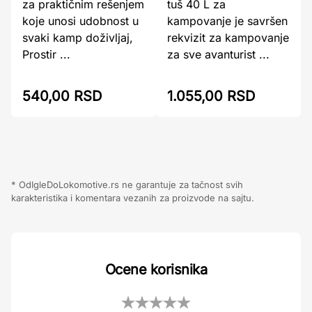
za praktičnim rešenjem
tuš 40 L za
koje unosi udobnost u
kampovanje je savršen
svaki kamp doživljaj,
rekvizit za kampovanje
Prostir ...
za sve avanturist ...
540,00 RSD
1.055,00 RSD
* OdIgleDoLokomotive.rs ne garantuje za tačnost svih
karakteristika i komentara vezanih za proizvode na sajtu.
Ocene korisnika