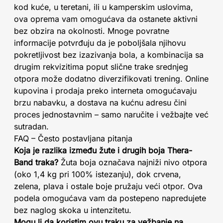
kod kuće, u teretani, ili u kamperskim uslovima,
ova oprema vam omogućava da ostanete aktivni
bez obzira na okolnosti. Mnoge povratne
informacije potvrđuju da je poboljšala njihovu
pokretljivost bez izazivanja bola, a kombinacija sa
drugim rekvizitima poput slične trake srednjeg
otpora može dodatno diverzifikovati trening. Online
kupovina i prodaja preko interneta omogućavaju
brzu nabavku, a dostava na kućnu adresu čini
proces jednostavnim – samo naručite i vežbajte već
sutradan.
FAQ – Često postavljana pitanja
Koja je razlika između žute i drugih boja Thera-
Band traka?
Žuta boja označava najniži nivo otpora
(oko 1,4 kg pri 100% istezanju), dok crvena,
zelena, plava i ostale boje pružaju veći otpor. Ova
podela omogućava vam da postepeno napredujete
bez naglog skoka u intenzitetu.
Mogu li da koristim ovu traku za vežbanje na