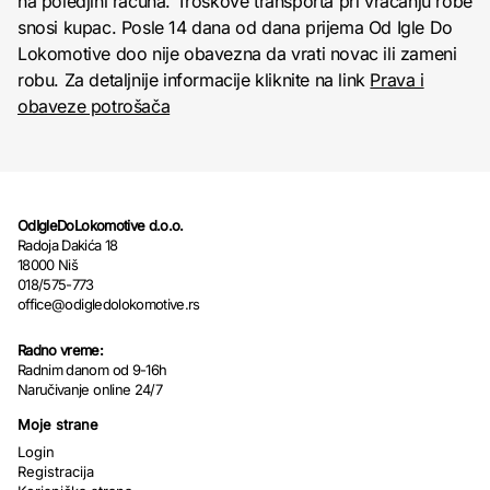
na poledjini računa. Troškove transporta pri vraćanju robe
snosi kupac. Posle 14 dana od dana prijema Od Igle Do
Lokomotive doo nije obavezna da vrati novac ili zameni
robu. Za detaljnije informacije kliknite na link
Prava i
obaveze potrošača
OdIgleDoLokomotive d.o.o.
Radoja Dakića 18
18000 Niš
018/575-773
office@odigledolokomotive.rs
Radno vreme:
Radnim danom od 9-16h
Naručivanje online 24/7
Moje strane
Login
Registracija