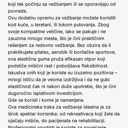
koji tek počinju sa vežbanjem ili se oporavljaju od
povreda.
Ovu dodatnu opremu za vežbanje možete koristiti
kod kuće, u teretani, ili tokom putovanja. Zbog
svoje kompaktne veličine, lako se pakuje i ne
zauzima mnogo mesta, što je čini praktičnim
rešenjem za redovno vežbanje. Bez obzira da li
praktikujete pilates, aerobik ili borilačke sportove,
ova elastična guma pruža efikasan otpor koji
podstiče mišićni rast i poboljšava fleksibilnost.
Iskustva onih koji je koriste su izuzetno pozitivna –
mnogi ističu da je veoma izdržljiva i da ne gubi
elastičnost čak ni nakon duže upotrebe, što je čini
dugoročno isplativom investicijom.
Gde se koristi i kome je namenjena
Ova medicinska traka za vežbanje idealna je za
širok spektar korisnika: od rekreativaca koji žele da
ojačaju mišiće, do pacijenata na rehabilitaciji.
Profesionalni sportisti je koriste za povećanje