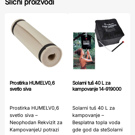
Slični proizvodi
Prostirka HUMELV0,6
Solarni tuš 40 L za
svetlo siva
kampovanje 14-919000
Prostirka HUMELV0,6
Solarni tuš 40 L za
svetlo siva –
kampovanje –
Neophodan Rekvizit za
Besplatna topla voda
KampovanjeU potrazi
gde god da steSolarni