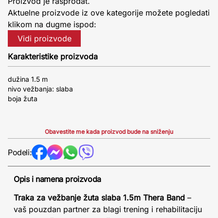
Proizvod je rasprodat.
Aktuelne proizvode iz ove kategorije možete pogledati
klikom na dugme ispod:
Vidi proizvode
Karakteristike proizvoda
dužina 1.5 m
nivo vežbanja: slaba
boja žuta
Obavestite me kada proizvod bude na sniženju
Podeli:
Opis i namena proizvoda
Traka za vežbanje žuta slaba 1.5m Thera Band
–
vaš pouzdan partner za blagi trening i rehabilitaciju