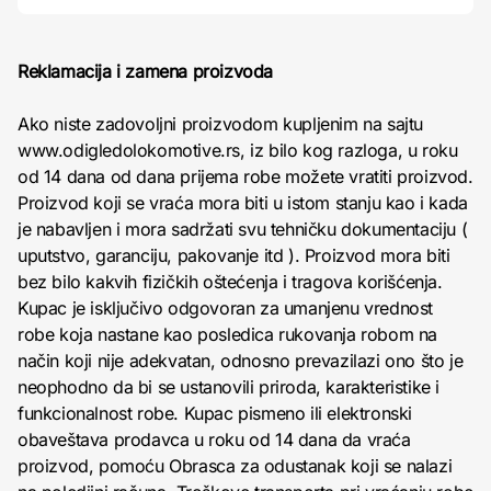
Reklamacija i zamena proizvoda
Ako niste zadovoljni proizvodom kupljenim na sajtu
www.odigledolokomotive.rs, iz bilo kog razloga, u roku
od 14 dana od dana prijema robe možete vratiti proizvod.
Proizvod koji se vraća mora biti u istom stanju kao i kada
je nabavljen i mora sadržati svu tehničku dokumentaciju (
uputstvo, garanciju, pakovanje itd ). Proizvod mora biti
bez bilo kakvih fizičkih oštećenja i tragova korišćenja.
Kupac je isključivo odgovoran za umanjenu vrednost
robe koja nastane kao posledica rukovanja robom na
način koji nije adekvatan, odnosno prevazilazi ono što je
neophodno da bi se ustanovili priroda, karakteristike i
funkcionalnost robe. Kupac pismeno ili elektronski
obaveštava prodavca u roku od 14 dana da vraća
proizvod, pomoću Obrasca za odustanak koji se nalazi