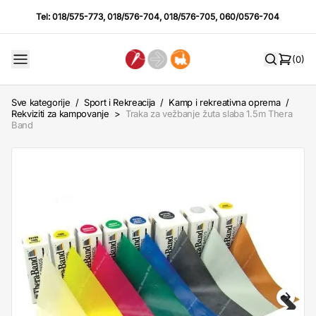
Tel:
018/575-773
,
018/576-704
,
018/576-705
,
060/0576-704
(0)
Sve kategorije
/
Sport i Rekreacija
/
Kamp i rekreativna oprema
/
Rekviziti za kampovanje
>
Traka za vežbanje žuta slaba 1.5m Thera
Band