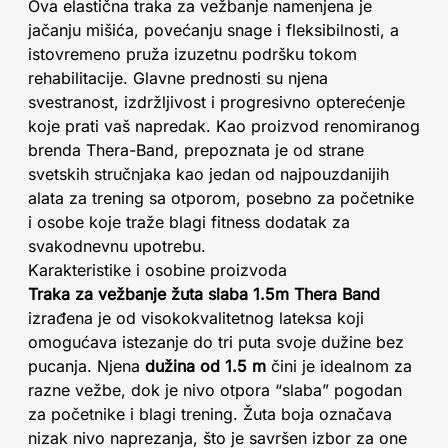
Ova elastična traka za vežbanje namenjena je
jačanju mišića, povećanju snage i fleksibilnosti, a
istovremeno pruža izuzetnu podršku tokom
rehabilitacije. Glavne prednosti su njena
svestranost, izdržljivost i progresivno opterećenje
koje prati vaš napredak. Kao proizvod renomiranog
brenda Thera-Band, prepoznata je od strane
svetskih stručnjaka kao jedan od najpouzdanijih
alata za trening sa otporom, posebno za početnike
i osobe koje traže blagi fitness dodatak za
svakodnevnu upotrebu.
Karakteristike i osobine proizvoda
Traka za vežbanje žuta slaba 1.5m Thera Band
izrađena je od visokokvalitetnog lateksa koji
omogućava istezanje do tri puta svoje dužine bez
pucanja. Njena
dužina od 1.5 m
čini je idealnom za
razne vežbe, dok je nivo otpora “slaba” pogodan
za početnike i blagi trening. Žuta boja označava
nizak nivo naprezanja, što je savršen izbor za one