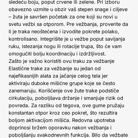
sledeću boju, poput crvene ili zelene. Pri izboru
obavezno uzmite u obzir vaš stepen snage i ciljeve
– žuta je savršen početak za one koji su novi u
svetu vežbi sa otporom. Pre vežbanja, proverite da
li je traka neoštećena i izvodite pokrete polako,
kontrolisano. Integrišite je u vežbe poput savijanja
ruku, istezanja nogu ili rotacije trupa, što će vam
omogućiti bolju koordinaciju i izdržljivost.
Zašto je važno koristiti ovu traku za vežbanje
Elastične trake za vežbanje su jedan od
najefikasnijih alata za jačanje celog tela jer
aktiviraju duboke mišićne grupe koje se često
zanemaruju. Korišćenje ove žute trake podstiče
cirkulaciju, poboljšava držanje i smanjuje rizik od
povreda. Za razliku od tegova, ove gume pružaju
konstantan otpor kroz ceo pokret, što rezultira
boljom aktivacijom mišića. Redovna upotreba
doprinosi bržem oporavku nakon vežbanja i
poboljšanju svakodnevnih funkcija. Bilo da vežbate