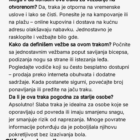
otvorenom?
Da, traka je otporna na vremenske
uslove i lako se čisti. Ponesite je na kampovanje ili
na plažu – online kupovina i dostava na kućnu
adresu olakšavaju nabavku. Jednostavno je
rasklopite i vežbajte bilo gde.
Kako da definišem vežbe sa ovom trakom?
Počnite
sa jednostavnim vežbama poput savijanja bicepsa,
podizanja nogu sa strane ili istezanja leđa.
Pogledajte vodiče koji su često besplatno dostupni
– prodaja preko interneta obuhvata i dodatne
sadržaje. Kada postanete sigurni, povećajte broj
ponavljanja ili pređite na jaču traku.
Da li je ova traka pogodna za starije osobe?
Apsolutno! Slaba traka je idealna za osobe koje se
oporavljaju od povreda ili imaju smanjenu snagu,
jer smanjuje rizik od naprezanja. Mnoge povratne
informacije potvrđuju da je poboljšala njihovu
pokretljivost bez izazivanja bola.