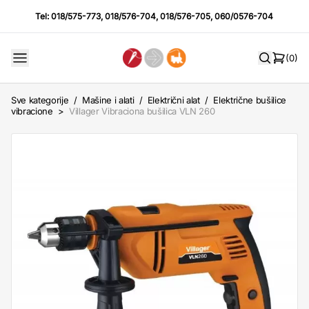
Tel:
018/575-773
,
018/576-704
,
018/576-705
,
060/0576-704
(0)
Sve kategorije
/
Mašine i alati
/
Električni alat
/
Električne bušilice
vibracione
>
Villager Vibraciona bušilica VLN 260