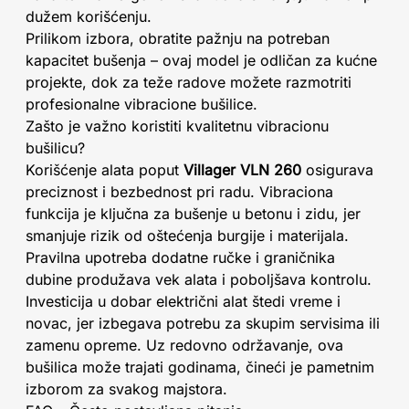
dužem korišćenju.
Prilikom izbora, obratite pažnju na potreban
kapacitet bušenja – ovaj model je odličan za kućne
projekte, dok za teže radove možete razmotriti
profesionalne vibracione bušilice.
Zašto je važno koristiti kvalitetnu vibracionu
bušilicu?
Korišćenje alata poput
Villager VLN 260
osigurava
preciznost i bezbednost pri radu. Vibraciona
funkcija je ključna za bušenje u betonu i zidu, jer
smanjuje rizik od oštećenja burgije i materijala.
Pravilna upotreba dodatne ručke i graničnika
dubine produžava vek alata i poboljšava kontrolu.
Investicija u dobar električni alat štedi vreme i
novac, jer izbegava potrebu za skupim servisima ili
zamenu opreme. Uz redovno održavanje, ova
bušilica može trajati godinama, čineći je pametnim
izborom za svakog majstora.