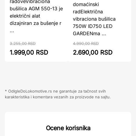
radoveVibraciona
domaćinski
bušilica AGM 550-13 je
radElektrična
električni alat
vibraciona bušilica
dizajniran za bušenje r
750W ID750 LED
...
GARDENma ...
3.255,00 RSD
4.990,00 RSD
1.999,00 RSD
2.690,00 RSD
* OdIgleDoLokomotive.rs ne garantuje za tačnost svih
karakteristika i komentara vezanih za proizvode na sajtu.
Ocene korisnika