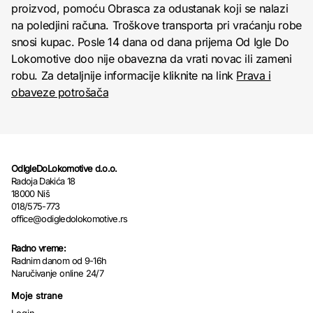
proizvod, pomoću Obrasca za odustanak koji se nalazi
na poledjini računa. Troškove transporta pri vraćanju robe
snosi kupac. Posle 14 dana od dana prijema Od Igle Do
Lokomotive doo nije obavezna da vrati novac ili zameni
robu. Za detaljnije informacije kliknite na link
Prava i
obaveze potrošača
OdIgleDoLokomotive d.o.o.
Radoja Dakića 18
18000 Niš
018/575-773
office@odigledolokomotive.rs
Radno vreme:
Radnim danom od 9-16h
Naručivanje online 24/7
Moje strane
Login