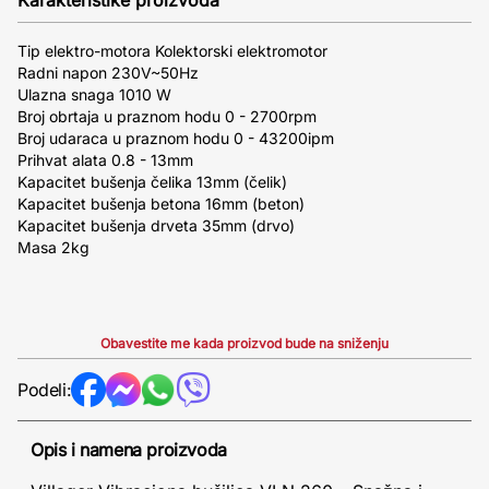
Tip elektro-motora Kolektorski elektromotor
Radni napon 230V~50Hz
Ulazna snaga 1010 W
Broj obrtaja u praznom hodu 0 - 2700rpm
Broj udaraca u praznom hodu 0 - 43200ipm
Prihvat alata 0.8 - 13mm
Kapacitet bušenja čelika 13mm (čelik)
Kapacitet bušenja betona 16mm (beton)
Kapacitet bušenja drveta 35mm (drvo)
Masa 2kg
Obavestite me kada proizvod bude na sniženju
Podeli:
Opis i namena proizvoda