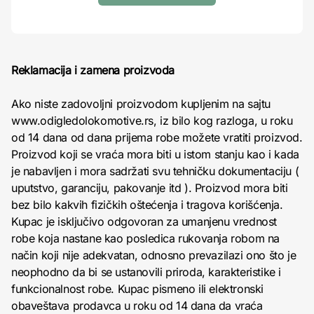
Reklamacija i zamena proizvoda
Ako niste zadovoljni proizvodom kupljenim na sajtu
www.odigledolokomotive.rs, iz bilo kog razloga, u roku
od 14 dana od dana prijema robe možete vratiti proizvod.
Proizvod koji se vraća mora biti u istom stanju kao i kada
je nabavljen i mora sadržati svu tehničku dokumentaciju (
uputstvo, garanciju, pakovanje itd ). Proizvod mora biti
bez bilo kakvih fizičkih oštećenja i tragova korišćenja.
Kupac je isključivo odgovoran za umanjenu vrednost
robe koja nastane kao posledica rukovanja robom na
način koji nije adekvatan, odnosno prevazilazi ono što je
neophodno da bi se ustanovili priroda, karakteristike i
funkcionalnost robe. Kupac pismeno ili elektronski
obaveštava prodavca u roku od 14 dana da vraća