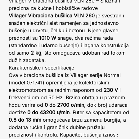
Villager Vibraciona bušilica VLN 260 – Snažna i
precizna za kućne i hobističke radove
Villager Vibraciona bušilica VLN 260
je svestran i
snažan električni alat namenjen za jednostavno
bušenje u drvetu, čeliku i betonu. Njene glavne
prednosti su
1010 W
snage, dva režima rada
(standardno i udarno bušenje) i lagana konstrukcija
od samo
2 kg
, što omogućava udoban rad tokom
dužih zadataka.
Karakteristike i specifikacije
Ova vibraciona bušilica iz Villager serije Normal
(model 071741) opremljena je kolektorskim
elektromotorom sa radnim naponom od
230 V
i
frekvencijom od 50 Hz. Brzina obrtaja u praznom
hodu varira od
0 do 2700 o/min
, dok broj udaraca
dostiže
0 do 43200 u/min
. Futer sa kapacitetom od
0.8 do 13 mm
omogućava brzu zamenu burgija, a
dodatna ručka i graničnik dubine pružaju
preciznost i kontrolu. Kapacitet bušenja iznosi: