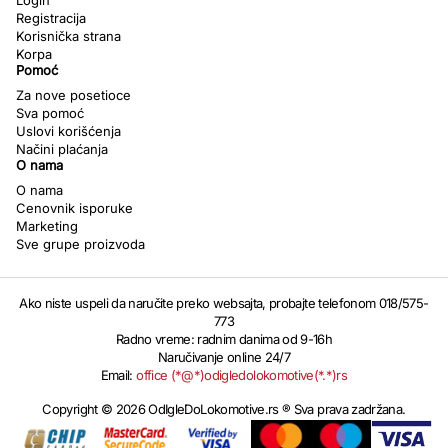
Registracija
Korisnička strana
Korpa
Pomoć
Za nove posetioce
Sva pomoć
Uslovi korišćenja
Načini plaćanja
O nama
O nama
Cenovnik isporuke
Marketing
Sve grupe proizvoda
Ako niste uspeli da naručite preko websajta, probajte telefonom 018/575-
773
Radno vreme: radnim danima od 9-16h
Naručivanje online 24/7
Email:
office (*@*)odigledolokomotive(*.*)rs
Copyright © 2026 OdIgleDoLokomotive.rs ® Sva prava zadržana.