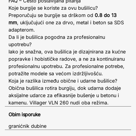
FAQ – Često postavljana pitanja
Koje burgije se koriste za ovu bušilicu?
Preporučuju se burgije sa drškom od
0.8 do 13
mm
, uključujući one za drvo, metal i beton sa SDS
adapterom.
Da li je bušilica pogodna za profesionalnu
upotrebu?
Iako je snažna, ova bušilica je dizajnirana za kućne
popravke i hobističke radove, a ne za kontinuiranu
profesionalnu upotrebu. Za profesionalne potrebe,
potražite modele sa većom izdržljivošću.
Koja je razlika između obične i udarne bušilice?
Obična bušilica rotira burgiju, dok udarna dodaje
aksijalne udarce za efikasnije bušenje u betonu i
kamenu. Villager VLN 260 nudi oba režima.
Obim isporuke
granićnik dubine