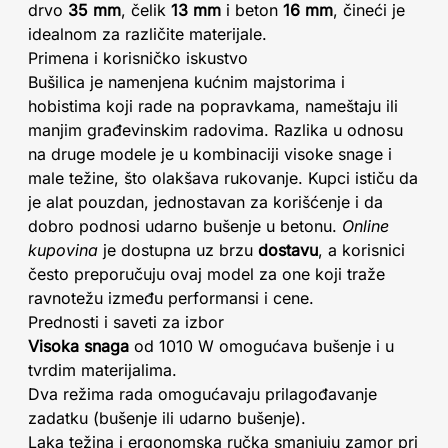
drvo
35 mm
, čelik
13 mm
i beton
16 mm
, čineći je
idealnom za različite materijale.
Primena i korisničko iskustvo
Bušilica je namenjena kućnim majstorima i
hobistima koji rade na popravkama, nameštaju ili
manjim građevinskim radovima. Razlika u odnosu
na druge modele je u kombinaciji visoke snage i
male težine, što olakšava rukovanje. Kupci ističu da
je alat pouzdan, jednostavan za korišćenje i da
dobro podnosi udarno bušenje u betonu.
Online
kupovina
je dostupna uz brzu
dostavu
, a korisnici
često preporučuju ovaj model za one koji traže
ravnotežu između performansi i cene.
Prednosti i saveti za izbor
Visoka snaga
od 1010 W omogućava bušenje i u
tvrdim materijalima.
Dva režima rada omogućavaju prilagođavanje
zadatku (bušenje ili udarno bušenje).
Laka težina i ergonomska ručka smanjuju zamor pri