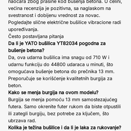
naočara zbog prašine kod bušenja betona. U celini,
većina recenzija je pozitivna, sa naglaskom na
svestranost i dobijenu vrednost za novac.
Pogledajte slične električne bušilice vibracione radi
upoređivanja.
Često postavljana pitanja
Da li je YATO bušilica YT82034 pogodna za
bušenje betona?
Da, ova udarna bušilica ima snagu od 710 W i
udarnu funkciju do 44800 udaraca u minuti, što
omogućava bušenje betona do prečnika 13 mm.
Preporučuje se korišćenje kvalitetnih burgija za
beton.
Kako se menja burgija na ovom modelu?
Burgija se menja pomoću 13 mm samostezajućeg
futera. Samo okrenite futer rukom da biste otpustili
ili zategli burgiju, bez potrebe za ključem, što
ubrzava rad.
Kolika je težina bušilice i da li je laka za rukovanje?