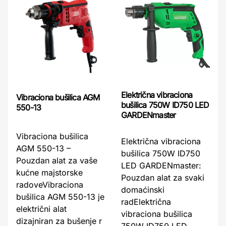
Električna vibraciona
Vibraciona bušilica AGM
bušilica 750W ID750 LED
550-13
GARDENmaster
Vibraciona bušilica
Električna vibraciona
AGM 550-13 –
bušilica 750W ID750
Pouzdan alat za vaše
LED GARDENmaster:
kućne majstorske
Pouzdan alat za svaki
radoveVibraciona
domaćinski
bušilica AGM 550-13 je
radElektrična
električni alat
vibraciona bušilica
dizajniran za bušenje r