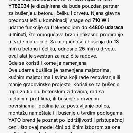
YT82034
je dizajnirana da bude pouzdan partner
za bušenje u betonu, čeliku i drvetu. Njena glavna
prednost leži u kombinaciji snage od
710 W
i
udarne funkcije sa frekvencijom do
44800 udaraca
u minuti
, što omogućava brzo i efikasno prodiranje
u tvrde materijale. Sa mogućnošću bušenja do
13
mm
u betonu i čeliku, odnosno
25 mm
u drvetu,
ovaj alat je svestran za različite radove.
Gde se koristi i kome je namenjena
Ova udarna bušilica je namenjena majstorima,
kućnim majstorima i svima koji rade renoviranje ili
manje građevinske projekte. Koristi se za bušenje
rupa za tiple u betonskim zidovima, rad sa
metalnim profilima, ili bušenje u drvenim
površinama. Idealna je za postavljanje polica,
montažu nameštaja ili bušenje u tvrdim podlogama.
YATO brend je poznat po izdržljivosti i pristupačnoj
ceni, što ovaj model čini odličnim izborom za one