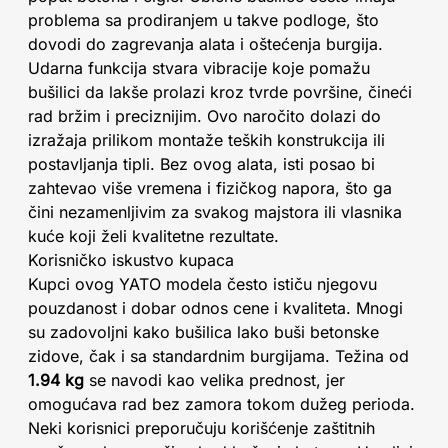
problema sa prodiranjem u takve podloge, što
dovodi do zagrevanja alata i oštećenja burgija.
Udarna funkcija stvara vibracije koje pomažu
bušilici da lakše prolazi kroz tvrde površine, čineći
rad bržim i preciznijim. Ovo naročito dolazi do
izražaja prilikom montaže teških konstrukcija ili
postavljanja tipli. Bez ovog alata, isti posao bi
zahtevao više vremena i fizičkog napora, što ga
čini nezamenljivim za svakog majstora ili vlasnika
kuće koji želi kvalitetne rezultate.
Korisničko iskustvo kupaca
Kupci ovog YATO modela često ističu njegovu
pouzdanost i dobar odnos cene i kvaliteta. Mnogi
su zadovoljni kako bušilica lako buši betonske
zidove, čak i sa standardnim burgijama. Težina od
1.94 kg
se navodi kao velika prednost, jer
omogućava rad bez zamora tokom dužeg perioda.
Neki korisnici preporučuju korišćenje zaštitnih