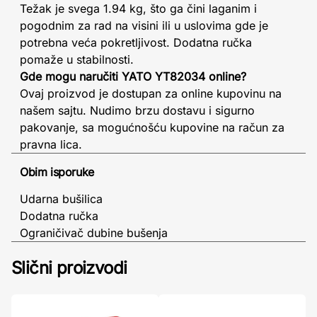
Težak je svega 1.94 kg, što ga čini laganim i
pogodnim za rad na visini ili u uslovima gde je
potrebna veća pokretljivost. Dodatna ručka
pomaže u stabilnosti.
Gde mogu naručiti YATO YT82034 online?
Ovaj proizvod je dostupan za online kupovinu na
našem sajtu. Nudimo brzu dostavu i sigurno
pakovanje, sa mogućnošću kupovine na račun za
pravna lica.
Obim isporuke
Udarna bušilica
Dodatna ručka
Ograničivač dubine bušenja
Slični proizvodi