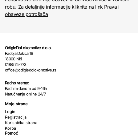
robu. Za detaljnije informacije kliknite na link
Prava i
obaveze potrošača
OdIgleDoLokomotive d.o.o.
Radoja Dakića 18
18000 Niš
018/575-773
office@odigledolokomotive.rs
Radno vreme:
Radnim danom od 9-16h
Naručivanje online 24/7
Moje strane
Login
Registracija
Korisnička strana
Korpa
Pomoć