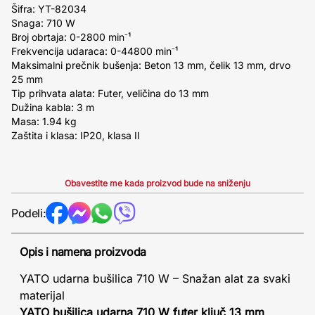
Šifra: YT-82034
Snaga: 710 W
Broj obrtaja: 0-2800 min⁻¹
Frekvencija udaraca: 0-44800 min⁻¹
Maksimalni prečnik bušenja: Beton 13 mm, čelik 13 mm, drvo
25 mm
Tip prihvata alata: Futer, veličina do 13 mm
Dužina kabla: 3 m
Masa: 1.94 kg
Zaštita i klasa: IP20, klasa II
Obavestite me kada proizvod bude na sniženju
Podeli:
Opis i namena proizvoda
YATO udarna bušilica 710 W – Snažan alat za svaki
materijal
YATO bušilica udarna 710 W futer ključ 13 mm