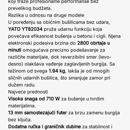
koji traže profesionalne performanse bez
prevelikog budžeta.
Razlika u odnosu na druge modele
U poređenju sa običnim bušilicama bez udara,
YATO YT82034
pruža udarnu funkciju koja
povećava efikasnost bušenja u betonu i cigli. Njena
elektronski podesiva brzina do
2800 obrtaja u
minuti
omogućava precizno podešavanje za
različite materijale, dok reverzibilni smer (levo-
desno) olakšava vađenje zaglavljenih burgija. Sa
težinom od svega
1.94 kg
, lakša je od mnogih
sličnih udarnih bušilica, što smanjuje zamor pri
dužem radu.
Najveće prednosti
Visoka snaga od 710 W
za bušenje u tvrdim
materijalima.
13 mm samostezajući futer
za brzu zamenu burgija
bez ključa.
Dodatna ručka i graničnik dubine
za stabilnost i