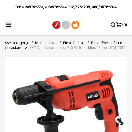
Tel:
018/575-773
,
018/576-704
,
018/576-705
,
060/0576-704
(0)
Sve kategorije
/
Mašine i alati
/
Električni alat
/
Električne bušilice
vibracione
>
YATO bušilica udarna 710 W futer ključ 13 mm YT82034