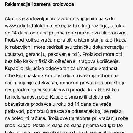
Reklamacija i zamena proizvoda
Ako niste zadovoljni proizvodom kupljenim na sajtu
www.odigledolokomotive.rs, iz bilo kog razloga, u roku
od 14 dana od dana prijema robe možete vratiti proizvod.
Proizvod koji se vraća mora biti u istom stanju kao i kada
je nabavljen i mora sadržati svu tehničku dokumentaciju (
uputstvo, garanciju, pakovanje itd ). Proizvod mora biti
bez bilo kakvih fizičkih oštećenja i tragova korišćenja.
Kupac je isključivo odgovoran za umanjenu vrednost
robe koja nastane kao posledica rukovanja robom na
način koji nije adekvatan, odnosno prevazilazi ono što je
neophodno da bi se ustanovili priroda, karakteristike i
funkcionalnost robe. Kupac pismeno ili elektronski
obaveštava prodavca u roku od 14 dana da vraća
proizvod, pomoću Obrasca za odustanak koji se nalazi
na poledjini računa. Troškove transporta pri vraćanju robe
snosi kupac. Posle 14 dana od dana prijema Od Igle Do
Lokomotive doo nije obavezna da vrati novac ili zameni