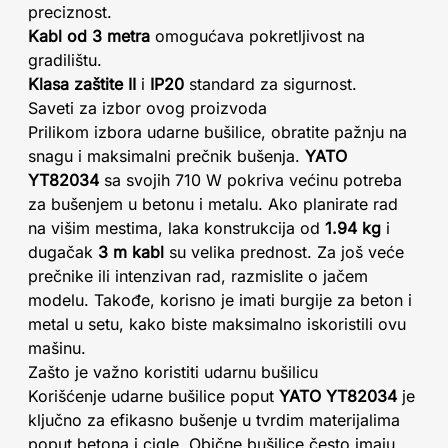
preciznost.
Kabl od 3 metra
omogućava pokretljivost na
gradilištu.
Klasa zaštite II
i
IP20
standard za sigurnost.
Saveti za izbor ovog proizvoda
Prilikom izbora udarne bušilice, obratite pažnju na
snagu i maksimalni prečnik bušenja.
YATO
YT82034
sa svojih 710 W pokriva većinu potreba
za bušenjem u betonu i metalu. Ako planirate rad
na višim mestima, laka konstrukcija od
1.94 kg
i
dugačak
3 m kabl
su velika prednost. Za još veće
prečnike ili intenzivan rad, razmislite o jačem
modelu. Takođe, korisno je imati burgije za beton i
metal u setu, kako biste maksimalno iskoristili ovu
mašinu.
Zašto je važno koristiti udarnu bušilicu
Korišćenje udarne bušilice poput
YATO YT82034
je
ključno za efikasno bušenje u tvrdim materijalima
poput betona i cigle. Obične bušilice često imaju