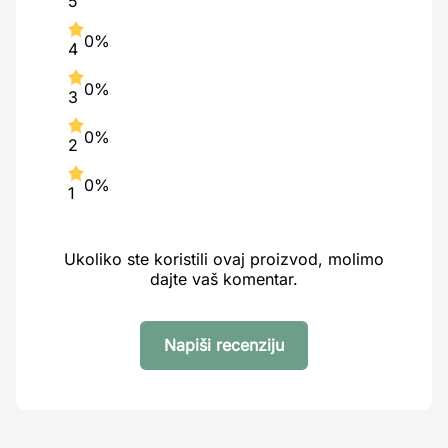
5
0%
4
0%
3
0%
2
0%
1
Ukoliko ste koristili ovaj proizvod, molimo
dajte vaš komentar.
Napiši recenziju