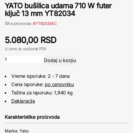
YATO bušilica udarna 710 W futer
ključ 13 mm YT82034
Šifra proizvoda:
8YT82034EC
5.080,00 RSD
U cenu je uračunat PDV
Vreme isporuke: 2 - 7 dana
Cena isporuke:
po cenovniku
Težina za isporuku: 1,940 kg
Deklaracija
Karakteristike proizvoda
Marka: Yato