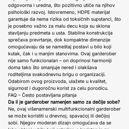
odgovorna i uredna, što pozitivno utiče na njihov
psihološki razvoj. Istovremeno, HDPE materijal
garantuje da nema rizika od toksičnih supstanci, što
je posebno važno za malu decu koja su sklona
stavljanju predmeta u usta. Stabilna konstrukcija
sprečava prevrtanje, dok kompaktne dimenzije
omogućavaju da se nameštaj postavi u bilo koji
kutak, čak i u manjim stanovima. Ovaj garderober
nije samo funkcionalan – on doprinosi harmoniji
doma tako što smanjuje nered i olakšava
roditeljima svakodnevnu brigu o organizaciji.
Odabirom ovog proizvoda, ulažete u kvalitet,
sigurnost i dugoročnu korist za celu porodicu.
FAQ – Često postavljana pitanja
Da li je garderober namenjen samo za dečije sobe?
Ne, ovaj višenamenski multifunkcionalni garderober
se može koristiti u dnevnoj, spavaćoj ili dečijoj
sobi. Njegov moderan dizajn omogućava da se