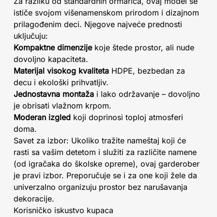
Za razliku od standardnih ormarića, ovaj model se
ističe svojom višenamenskom prirodom i dizajnom
prilagođenim deci. Njegove najveće prednosti
uključuju:
Kompaktne dimenzije
koje štede prostor, ali nude
dovoljno kapaciteta.
Materijal visokog kvaliteta
HDPE, bezbedan za
decu i ekološki prihvatljiv.
Jednostavna montaža
i lako održavanje – dovoljno
je obrisati vlažnom krpom.
Moderan izgled
koji doprinosi toploj atmosferi
doma.
Savet za izbor: Ukoliko tražite nameštaj koji će
rasti sa vašim detetom i služiti za različite namene
(od igračaka do školske opreme), ovaj garderober
je pravi izbor. Preporučuje se i za one koji žele da
univerzalno organizuju prostor bez narušavanja
dekoracije.
Korisničko iskustvo kupaca