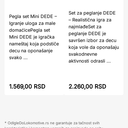
Set za peglanje DEDE
Pegla set Mini DEDE –
– Realistična igra za
Igranje uloga za male
najmlađeSet za
domaćicePegla set
peglanje DEDE je
Mini DEDE je igračka
savršen izbor za decu
nameštaj koja podstiče
koja vole da oponašaju
decu na oponašanje
svakodnevne
svako ...
aktivnosti odrasli ...
1.569,00 RSD
2.260,00 RSD
* OdIgleDoLokomotive.rs ne garantuje za tačnost svih