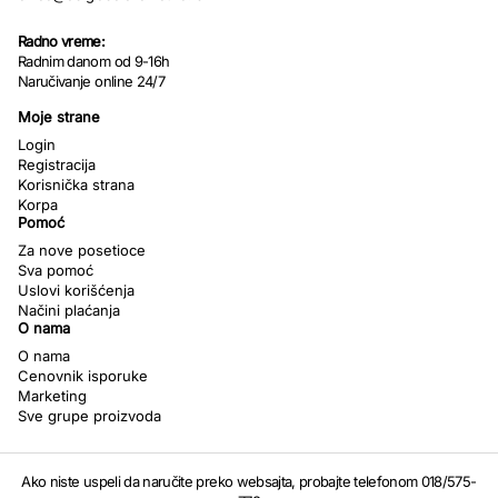
Radno vreme:
Radnim danom od 9-16h
Naručivanje online 24/7
Moje strane
Login
Registracija
Korisnička strana
Korpa
Pomoć
Za nove posetioce
Sva pomoć
Uslovi korišćenja
Načini plaćanja
O nama
O nama
Cenovnik isporuke
Marketing
Sve grupe proizvoda
Ako niste uspeli da naručite preko websajta, probajte telefonom 018/575-