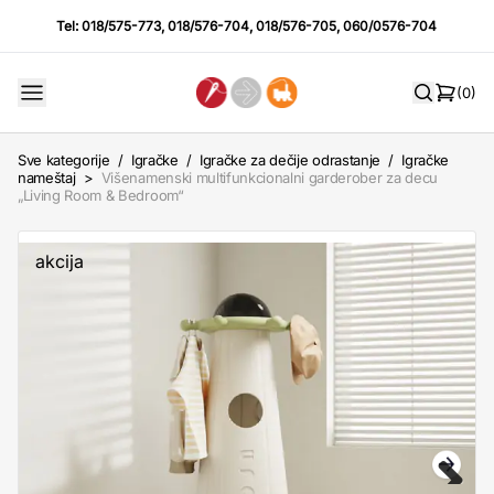
Tel:
018/575-773
,
018/576-704
,
018/576-705
,
060/0576-704
(0)
Sve kategorije
/
Igračke
/
Igračke za dečije odrastanje
/
Igračke
nameštaj
>
Višenamenski multifunkcionalni garderober za decu
„Living Room & Bedroom“
akcija