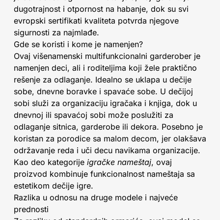
dugotrajnost i otpornost na habanje, dok su svi
evropski sertifikati kvaliteta potvrda njegove
sigurnosti za najmlađe.
Gde se koristi i kome je namenjen?
Ovaj višenamenski multifunkcionalni garderober je
namenjen deci, ali i roditeljima koji žele praktično
rešenje za odlaganje. Idealno se uklapa u dečije
sobe, dnevne boravke i spavaće sobe. U dečijoj
sobi služi za organizaciju igračaka i knjiga, dok u
dnevnoj ili spavaćoj sobi može poslužiti za
odlaganje sitnica, garderobe ili dekora. Posebno je
koristan za porodice sa malom decom, jer olakšava
održavanje reda i uči decu navikama organizacije.
Kao deo kategorije
igračke nameštaj
, ovaj
proizvod kombinuje funkcionalnost nameštaja sa
estetikom dečije igre.
Razlika u odnosu na druge modele i najveće
prednosti