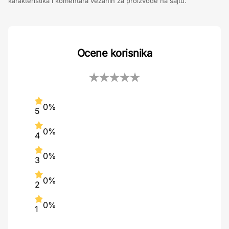
karakteristika i komentara vezanih za proizvode na sajtu.
Ocene korisnika
0%
5
0%
4
0%
3
0%
2
0%
1