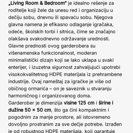
„Living Room & Bedroom“
je idealno rešenje za
roditelje koji žele da unesu red i organizaciju u
dečiju sobu, dnevnu ili spavaću sobu. Njegova
glavna namena je efikasno odlaganje igračaka,
odeće, školskih torbi i sitnica, čime se značajno
olakšava svakodnevno održavanje urednosti.
Glavne prednosti ovog garderobera su
višenamenska funkcionalnost, moderan
minimalistički dizajn koji se lako uklapa u svaki
enterijer, i izuzetna sigurnost zahvaljujući upotrebi
visokokvalitetnog HDPE materijala iz prehrambene
industrije. Ovaj nameštaj za igračke je više od
običnog ormarića – on je saveznik u stvaranju
harmoničnog i organizovanog doma.
Garderober je dimenzija
visine 125 cm
i
širine i
dužine 50 x 50 cm
, što ga čini kompaktnim i
pogodnim za manje prostore, ali istovremeno
dovoljno prostranim za sve dečje potrebe. Izrađen
je od robustnog HDPE materijala, koji garantuje