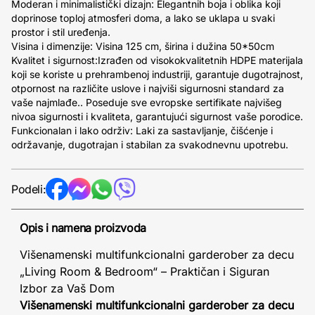
Moderan i minimalistički dizajn: Elegantnih boja i oblika koji
doprinose toploj atmosferi doma, a lako se uklapa u svaki
prostor i stil uređenja.
Visina i dimenzije: Visina 125 cm, širina i dužina 50*50cm
Kvalitet i sigurnost:Izrađen od visokokvalitetnih HDPE materijala
koji se koriste u prehrambenoj industriji, garantuje dugotrajnost,
otpornost na različite uslove i najviši sigurnosni standard za
vaše najmlađe.. Poseduje sve evropske sertifikate najvišeg
nivoa sigurnosti i kvaliteta, garantujući sigurnost vaše porodice.
Funkcionalan i lako održiv: Laki za sastavljanje, čišćenje i
održavanje, dugotrajan i stabilan za svakodnevnu upotrebu.
Podeli:
Opis i namena proizvoda
Višenamenski multifunkcionalni garderober za decu
„Living Room & Bedroom“ – Praktičan i Siguran
Izbor za Vaš Dom
Višenamenski multifunkcionalni garderober za decu