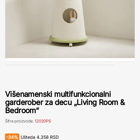
Višenamenski multifunkcionalni
garderober za decu „Living Room &
Bedroom“
Šifra proizvoda:
12020PS
-
34%
Ušteda
4.358
RSD