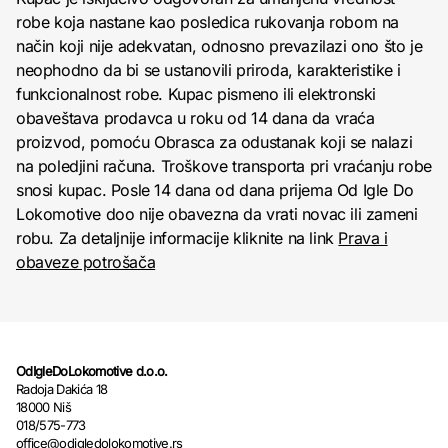
robe koja nastane kao posledica rukovanja robom na
način koji nije adekvatan, odnosno prevazilazi ono što je
neophodno da bi se ustanovili priroda, karakteristike i
funkcionalnost robe. Kupac pismeno ili elektronski
obaveštava prodavca u roku od 14 dana da vraća
proizvod, pomoću Obrasca za odustanak koji se nalazi
na poledjini računa. Troškove transporta pri vraćanju robe
snosi kupac. Posle 14 dana od dana prijema Od Igle Do
Lokomotive doo nije obavezna da vrati novac ili zameni
robu. Za detaljnije informacije kliknite na link
Prava i
obaveze potrošača
OdIgleDoLokomotive d.o.o.
Radoja Dakića 18
18000 Niš
018/575-773
office@odigledolokomotive.rs