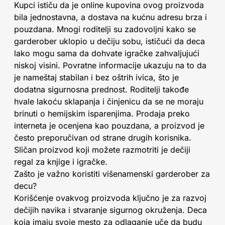
Kupci ističu da je online kupovina ovog proizvoda
bila jednostavna, a dostava na kućnu adresu brza i
pouzdana. Mnogi roditelji su zadovoljni kako se
garderober uklopio u dečiju sobu, ističući da deca
lako mogu sama da dohvate igračke zahvaljujući
niskoj visini. Povratne informacije ukazuju na to da
je nameštaj stabilan i bez oštrih ivica, što je
dodatna sigurnosna prednost. Roditelji takođe
hvale lakoću sklapanja i činjenicu da se ne moraju
brinuti o hemijskim isparenjima. Prodaja preko
interneta je ocenjena kao pouzdana, a proizvod je
često preporučivan od strane drugih korisnika.
Sličan proizvod koji možete razmotriti je dečiji
regal za knjige i igračke.
Zašto je važno koristiti višenamenski garderober za
decu?
Korišćenje ovakvog proizvoda ključno je za razvoj
dečijih navika i stvaranje sigurnog okruženja. Deca
koja imaju svoje mesto za odlaganje uče da budu