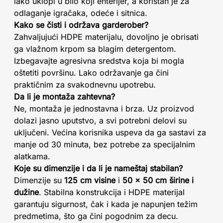
lako uklopi u bilo koji enterijer, a koristan je za
odlaganje igračaka, odeće i sitnica.
Kako se čisti i održava garderober?
Zahvaljujući HDPE materijalu, dovoljno je obrisati
ga vlažnom krpom sa blagim detergentom.
Izbegavajte agresivna sredstva koja bi mogla
oštetiti površinu. Lako održavanje ga čini
praktičnim za svakodnevnu upotrebu.
Da li je montaža zahtevna?
Ne, montaža je jednostavna i brza. Uz proizvod
dolazi jasno uputstvo, a svi potrebni delovi su
uključeni. Većina korisnika uspeva da ga sastavi za
manje od 30 minuta, bez potrebe za specijalnim
alatkama.
Koje su dimenzije i da li je nameštaj stabilan?
Dimenzije su
125 cm visine
i
50 x 50 cm širine i
dužine
. Stabilna konstrukcija i HDPE materijal
garantuju sigurnost, čak i kada je napunjen težim
predmetima, što ga čini pogodnim za decu.