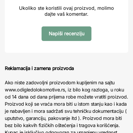
Ukoliko ste koristili ovaj proizvod, molimo
dajte vaš komentar.
Napiši recenziju
Reklamacija i zamena proizvoda
Ako niste zadovoljni proizvodom kupljenim na sajtu
www.odigledolokomotive.rs, iz bilo kog razloga, u roku
od 14 dana od dana prijema robe možete vratiti proizvod.
Proizvod koji se vraća mora biti u istom stanju kao i kada
je nabavljen i mora sadržati svu tehničku dokumentaciju (
uputstvo, garanciju, pakovanje itd ). Proizvod mora biti
bez bilo kakvih fizičkih oštećenja i tragova korišćenja.
Kupac je isključivo odgovoran za umanjenu vrednost