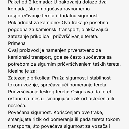
Paket od 2 komada: U pakovanju dolaze dva
komada, što omogućava ravnomerno
raspoređivanje tereta i dodatnu sigurnost.
Prikladnost za kamione: Ova traka je posebno
pogodna za kamionski transport, olakšavajući
zatezanje prikolica i pričvršćivanje tereta.
Primena
Ovaj proizvod je namenjen prvenstveno za
kamionski transport, gde se često suočavate sa
potrebom za sigurnim pričvršćivanjem teških tereta.
Idealna je za:
Zatezanje prikolica: Pruža sigurnost i stabilnost
tokom vožnje, sprečavajući pomeranje tereta.
Pričvršćivanje teškog tereta: Osigurava da teret
ostane na mestu, smanjujući rizik od oštećenja ili
nesreća.
Povećana sigurnost: Korišćenjem ove trake,
smanjujete rizik od pomeranja ili pada tereta tokom
transporta, što povećava sigurnost za vozača i