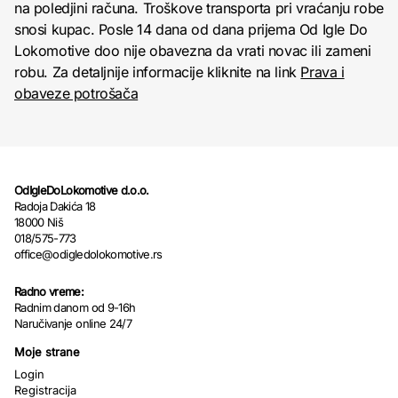
na poledjini računa. Troškove transporta pri vraćanju robe
snosi kupac. Posle 14 dana od dana prijema Od Igle Do
Lokomotive doo nije obavezna da vrati novac ili zameni
robu. Za detaljnije informacije kliknite na link
Prava i
obaveze potrošača
OdIgleDoLokomotive d.o.o.
Radoja Dakića 18
18000 Niš
018/575-773
office@odigledolokomotive.rs
Radno vreme:
Radnim danom od 9-16h
Naručivanje online 24/7
Moje strane
Login
Registracija