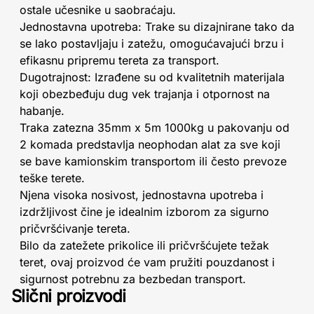
ostale učesnike u saobraćaju.
Jednostavna upotreba: Trake su dizajnirane tako da
se lako postavljaju i zatežu, omogućavajući brzu i
efikasnu pripremu tereta za transport.
Dugotrajnost: Izrađene su od kvalitetnih materijala
koji obezbeđuju dug vek trajanja i otpornost na
habanje.
Traka zatezna 35mm x 5m 1000kg u pakovanju od
2 komada predstavlja neophodan alat za sve koji
se bave kamionskim transportom ili često prevoze
teške terete.
Njena visoka nosivost, jednostavna upotreba i
izdržljivost čine je idealnim izborom za sigurno
pričvršćivanje tereta.
Bilo da zatežete prikolice ili pričvršćujete težak
teret, ovaj proizvod će vam pružiti pouzdanost i
sigurnost potrebnu za bezbedan transport.
Slični proizvodi