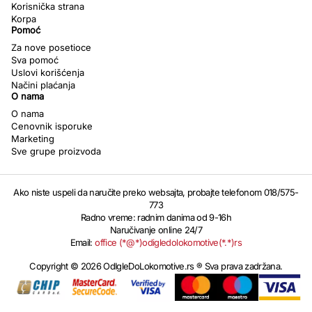
Korisnička strana
Korpa
Pomoć
Za nove posetioce
Sva pomoć
Uslovi korišćenja
Načini plaćanja
O nama
O nama
Cenovnik isporuke
Marketing
Sve grupe proizvoda
Ako niste uspeli da naručite preko websajta, probajte telefonom 018/575-
773
Radno vreme: radnim danima od 9-16h
Naručivanje online 24/7
Email:
office (*@*)odigledolokomotive(*.*)rs
Copyright © 2026 OdIgleDoLokomotive.rs ® Sva prava zadržana.