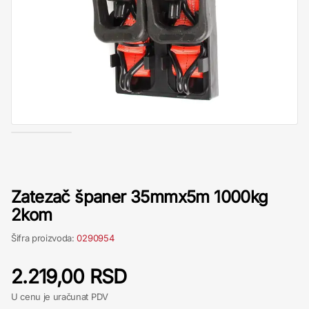
Zatezač španer 35mmx5m 1000kg
2kom
Šifra proizvoda:
0290954
2.219,00 RSD
U cenu je uračunat PDV