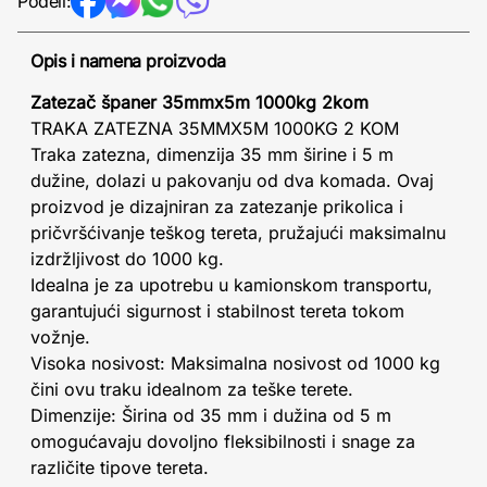
Podeli:
Opis i namena proizvoda
Zatezač španer 35mmx5m 1000kg 2kom
TRAKA ZATEZNA 35MMX5M 1000KG 2 KOM
Traka zatezna, dimenzija 35 mm širine i 5 m
dužine, dolazi u pakovanju od dva komada. Ovaj
proizvod je dizajniran za zatezanje prikolica i
pričvršćivanje teškog tereta, pružajući maksimalnu
izdržljivost do 1000 kg.
Idealna je za upotrebu u kamionskom transportu,
garantujući sigurnost i stabilnost tereta tokom
vožnje.
Visoka nosivost: Maksimalna nosivost od 1000 kg
čini ovu traku idealnom za teške terete.
Dimenzije: Širina od 35 mm i dužina od 5 m
omogućavaju dovoljno fleksibilnosti i snage za
različite tipove tereta.