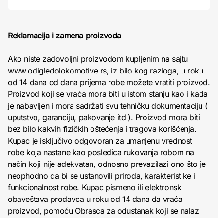
Reklamacija i zamena proizvoda
Ako niste zadovoljni proizvodom kupljenim na sajtu
www.odigledolokomotive.rs, iz bilo kog razloga, u roku
od 14 dana od dana prijema robe možete vratiti proizvod.
Proizvod koji se vraća mora biti u istom stanju kao i kada
je nabavljen i mora sadržati svu tehničku dokumentaciju (
uputstvo, garanciju, pakovanje itd ). Proizvod mora biti
bez bilo kakvih fizičkih oštećenja i tragova korišćenja.
Kupac je isključivo odgovoran za umanjenu vrednost
robe koja nastane kao posledica rukovanja robom na
način koji nije adekvatan, odnosno prevazilazi ono što je
neophodno da bi se ustanovili priroda, karakteristike i
funkcionalnost robe. Kupac pismeno ili elektronski
obaveštava prodavca u roku od 14 dana da vraća
proizvod, pomoću Obrasca za odustanak koji se nalazi