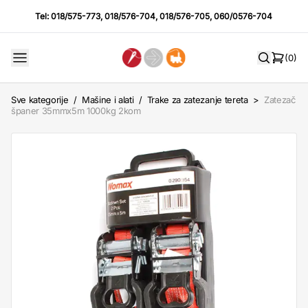
Tel:
018/575-773
,
018/576-704
,
018/576-705
,
060/0576-704
(0)
Sve kategorije
/
Mašine i alati
/
Trake za zatezanje tereta
>
Zatezač
španer 35mmx5m 1000kg 2kom