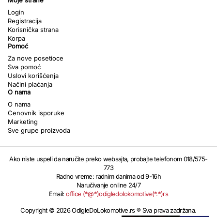
Moje strane
Login
Registracija
Korisnička strana
Korpa
Pomoć
Za nove posetioce
Sva pomoć
Uslovi korišćenja
Načini plaćanja
O nama
O nama
Cenovnik isporuke
Marketing
Sve grupe proizvoda
Ako niste uspeli da naručite preko websajta, probajte telefonom 018/575-
773
Radno vreme: radnim danima od 9-16h
Naručivanje online 24/7
Email:
office (*@*)odigledolokomotive(*.*)rs
Copyright © 2026 OdIgleDoLokomotive.rs ® Sva prava zadržana.