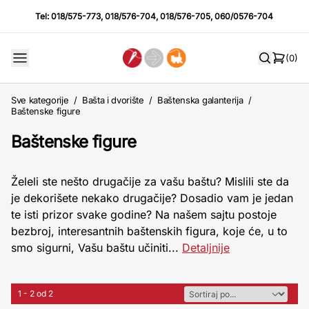
Tel:
018/575-773
,
018/576-704
,
018/576-705
,
060/0576-704
(0)
Sve kategorije
/
Bašta i dvorište
/
Baštenska galanterija
/
Baštenske figure
Baštenske figure
Želeli ste nešto drugačije za vašu baštu? Mislili ste da
je dekorišete nekako drugačije? Dosadio vam je jedan
te isti prizor svake godine? Na našem sajtu postoje
bezbroj, interesantnih baštenskih figura, koje će, u to
smo sigurni, Vašu baštu učiniti...
Detaljnije
1 - 2 od 2