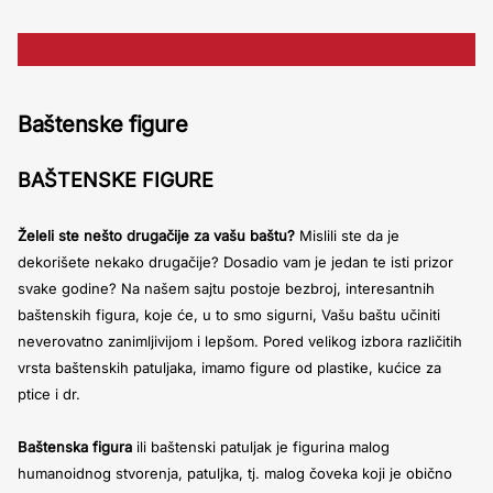
Baštenske figure
BAŠTENSKE FIGURE
Želeli ste nešto drugačije za vašu baštu?
Mislili ste da je
dekorišete nekako drugačije? Dosadio vam je jedan te isti prizor
svake godine? Na našem sajtu postoje bezbroj, interesantnih
baštenskih figura, koje će, u to smo sigurni, Vašu baštu učiniti
neverovatno zanimljivijom i lepšom. Pored velikog izbora različitih
vrsta baštenskih patuljaka, imamo figure od plastike, kućice za
ptice i dr.
Baštenska figura
ili baštenski patuljak je figurina malog
humanoidnog stvorenja, patuljka, tj. malog čoveka koji je obično