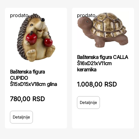
prodato
prodato
Baštenska figura CALLA
Š16xD21xV11cm
keramika
Baštenska figura
CUPIDO
1.008,00 RSD
Š15xD15xV18cm glina
780,00 RSD
Detaljnije
Detaljnije