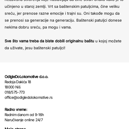
učinjeno u staroj zemlji. Vrt sa baštenskim patuljcima, čine veliku
sreću, jer prenose razne emocije i trajni su. Oni takođe mogu da
se prenosi sa generacije na generaciju. Baštenski patuljci donese
nekima dobru sreću, pa mogu i vama.
Sve što vama treba da biste dobili originalnu baštu
u kojoj možete
da uživate, jesu baštenski patuljci!
OdIgleDoLokomotive d.o.o.
Radoja Dakića 18
18000 Niš
018/575-773
office@odigledolokomotive.rs
Radno vreme:
Radnim danom od 9-16h
Naručivanje online 24/7