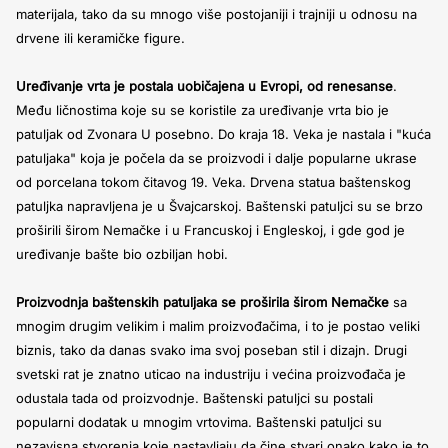
materijala, tako da su mnogo više postojaniji i trajniji u odnosu na
drvene ili keramičke figure.
Uređivanje vrta je postala uobičajena u Evropi, od renesanse
.
Među ličnostima koje su se koristile za uređivanje vrta bio je
patuljak od Zvonara U posebno. Do kraja 18. Veka je nastala i "kuća
patuljaka" koja je počela da se proizvodi i dalje popularne ukrase
od porcelana tokom čitavog 19. Veka. Drvena statua baštenskog
patuljka napravljena je u Švajcarskoj. Baštenski patuljci su se brzo
proširili širom Nemačke i u Francuskoj i Engleskoj, i gde god je
uređivanje bašte bio ozbiljan hobi.
Proizvodnja baštenskih patuljaka se proširila širom Nemačke
sa
mnogim drugim velikim i malim proizvođačima, i to je postao veliki
biznis, tako da danas svako ima svoj poseban stil i dizajn. Drugi
svetski rat je znatno uticao na industriju i većina proizvođača je
odustala tada od proizvodnje. Baštenski patuljci su postali
popularni dodatak u mnogim vrtovima. Baštenski patuljci su
nezavisna stvorenja koje nastavljaju da čine stvari onako kako je to