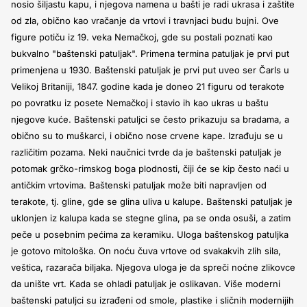
nosio šiljastu kapu, i njegova namena u bašti je radi ukrasa i zaštite
od zla, obično kao vračanje da vrtovi i travnjaci budu bujni. Ove
figure potiču iz 19. veka Nemačkoj, gde su postali poznati kao
bukvalno "baštenski patuljak". Primena termina patuljak je prvi put
primenjena u 1930. Baštenski patuljak je prvi put uveo ser Čarls u
Velikoj Britaniji, 1847. godine kada je doneo 21 figuru od terakote
po povratku iz posete Nemačkoj i stavio ih kao ukras u baštu
njegove kuće. Baštenski patuljci
se često prikazuju sa bradama, a
obično su to muškarci, i obično nose crvene kape. Izrađuju se u
različitim pozama. Neki naučnici tvrde da je baštenski patuljak je
potomak grčko-rimskog boga plodnosti, čiji će se kip često naći u
antičkim vrtovima. Baštenski patuljak može biti napravljen od
terakote, tj. gline, gde se glina uliva u kalupe. Baštenski patuljak je
uklonjen iz kalupa kada se stegne glina, pa se onda osuši, a zatim
peče u posebnim pećima za keramiku. Uloga baštenskog patuljka
je gotovo mitološka. On noću čuva vrtove od svakakvih zlih sila,
veštica, razarača biljaka. Njegova uloga je da spreči noćne zlikovce
da unište vrt. Kada se ohladi patuljak je oslikavan. Više moderni
baštenski patuljci su izrađeni od smole, plastike i sličnih modernijih