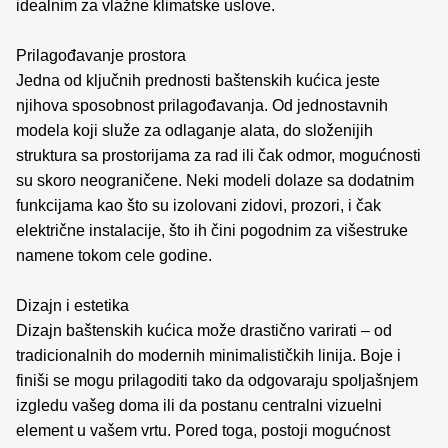
idealnim za vlažne klimatske uslove.
Prilagođavanje prostora
Jedna od ključnih prednosti baštenskih kućica jeste
njihova sposobnost prilagođavanja. Od jednostavnih
modela koji služe za odlaganje alata, do složenijih
struktura sa prostorijama za rad ili čak odmor, mogućnosti
su skoro neograničene. Neki modeli dolaze sa dodatnim
funkcijama kao što su izolovani zidovi, prozori, i čak
električne instalacije, što ih čini pogodnim za višestruke
namene tokom cele godine.
Dizajn i estetika
Dizajn baštenskih kućica može drastično varirati – od
tradicionalnih do modernih minimalističkih linija. Boje i
finiši se mogu prilagoditi tako da odgovaraju spoljašnjem
izgledu vašeg doma ili da postanu centralni vizuelni
element u vašem vrtu. Pored toga, postoji mogućnost