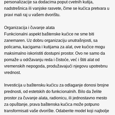
personalizacije sa dodacima poput cvetnih kutija,
nadstrešnica ili vanjske rasvete, čime se kućica pretvara u
pravi mali raj u vašem dvorištu.
Organizacija i čuvanje alata
Funkcionalni aspekt baštenske kućice ne sme biti
zanemaren. Uz dobru organizaciju unutrašnjosti, sa
policama, kacigama i kutijama za alat, ove kućice mogu
maksimalno iskoristiti dostupni prostor. Ovo ne samo da
pomaže u održavanju reda i čistoće, već i štiti alat od
vremenskih nepogoda, produžavajući njegovu upotrebnu
vrednost.
Investicija u baštensku kućicu za odlaganje donosi brojne
prednosti, od estetskih do funkcionalnih. Bilo da želite
prostor za čuvanje alata, radionicu, ili jednostavno mesto
za opuštanje, prava baštenska kućica može potpuno
transformisati vaše dvorište. Odaberite model koji najbolje