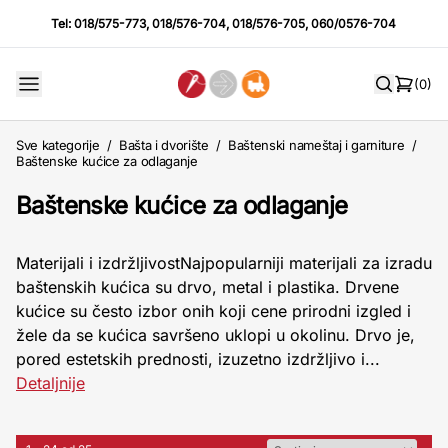
Tel:
018/575-773
,
018/576-704
,
018/576-705
,
060/0576-704
(0)
Sve kategorije
/
Bašta i dvorište
/
Baštenski nameštaj i garniture
/
Baštenske kućice za odlaganje
Baštenske kućice za odlaganje
Materijali i izdržljivostNajpopularniji materijali za izradu
baštenskih kućica su drvo, metal i plastika. Drvene
kućice su često izbor onih koji cene prirodni izgled i
žele da se kućica savršeno uklopi u okolinu. Drvo je,
pored estetskih prednosti, izuzetno izdržljivo i...
Detaljnije