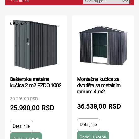
1 - 24 od 25
akcija
Baštenska metalna
Montažna kućica za
kućica 2 m2 FZDO 1002
dvorište sa metalnim
ramom 4 m2
30.216,00 RSD
36.539,00 RSD
25.990,00 RSD
Detaljnije
Detaljnije