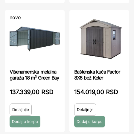
novo
Višenamenska metalna
Baštenska kuća Factor
garaža 18 m² Green Bay
8X6 bež Keter
137.339,00 RSD
154.019,00 RSD
Detaljnije
Detaljnije