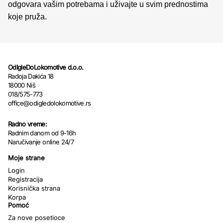
odgovara vašim potrebama i uživajte u svim prednostima
koje pruža.
OdIgleDoLokomotive d.o.o.
Radoja Dakića 18
18000 Niš
018/575-773
office@odigledolokomotive.rs
Radno vreme:
Radnim danom od 9-16h
Naručivanje online 24/7
Moje strane
Login
Registracija
Korisnička strana
Korpa
Pomoć
Za nove posetioce