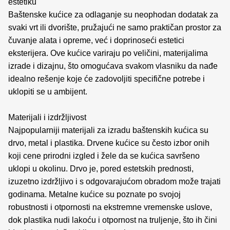
estetiku
Baštenske kućice za odlaganje su neophodan dodatak za
svaki vrt ili dvorište, pružajući ne samo praktičan prostor za
čuvanje alata i opreme, već i doprinoseći estetici
eksterijera. Ove kućice variraju po veličini, materijalima
izrade i dizajnu, što omogućava svakom vlasniku da nađe
idealno rešenje koje će zadovoljiti specifične potrebe i
uklopiti se u ambijent.
Materijali i izdržljivost
Najpopularniji materijali za izradu baštenskih kućica su
drvo, metal i plastika. Drvene kućice su često izbor onih
koji cene prirodni izgled i žele da se kućica savršeno
uklopi u okolinu. Drvo je, pored estetskih prednosti,
izuzetno izdržljivo i s odgovarajućom obradom može trajati
godinama. Metalne kućice su poznate po svojoj
robustnosti i otpornosti na ekstremne vremenske uslove,
dok plastika nudi lakoću i otpornost na truljenje, što ih čini