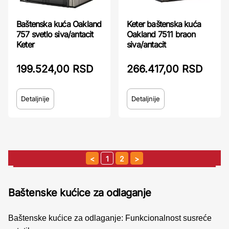
Keter baštenska kuća
Baštenska kuća Oakland
Oakland 7511 braon
757 svetlo siva/antacit
siva/antacit
Keter
266.417,00 RSD
199.524,00 RSD
Detaljnije
Detaljnije
1
2
Baštenske kućice za odlaganje
Baštenske kućice za odlaganje: Funkcionalnost susreće