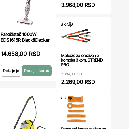
3.968,00 RSD
akcija
Paročistač 1600W
BDS1616R Black&Decker
14.658,00 RSD
Makaze za orezivanje
komplet 3kom. STREND
PRO
Detaljnije
2.394,00 RSD
2.269,00 RSD
akcija
Petodelni komplet alata za