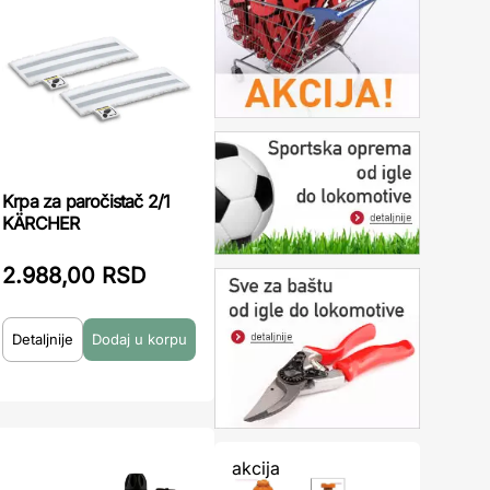
Krpa za paročistač 2/1
KÄRCHER
2.988,00 RSD
Detaljnije
akcija