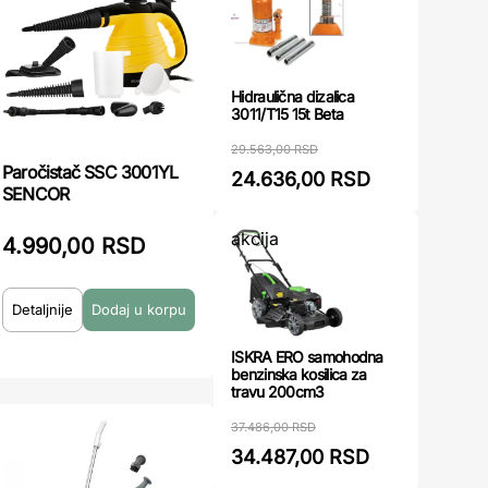
Hidraulična dizalica
3011/T15 15t Beta
29.563,00 RSD
Paročistač SSC 3001YL
24.636,00 RSD
SENCOR
akcija
4.990,00 RSD
Detaljnije
ISKRA ERO samohodna
benzinska kosilica za
travu 200cm3
37.486,00 RSD
34.487,00 RSD