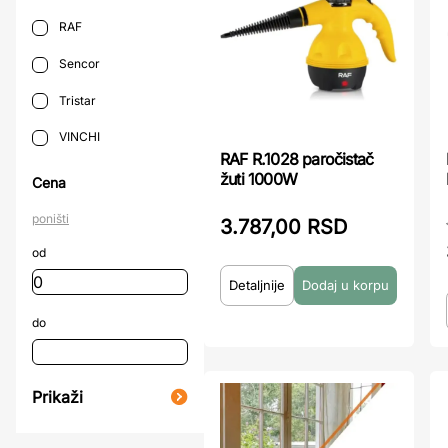
RAF
Sencor
Tristar
VINCHI
RAF R.1028 paročistač
žuti 1000W
Cena
poništi
3.787,00 RSD
od
Detaljnije
do
Prikaži