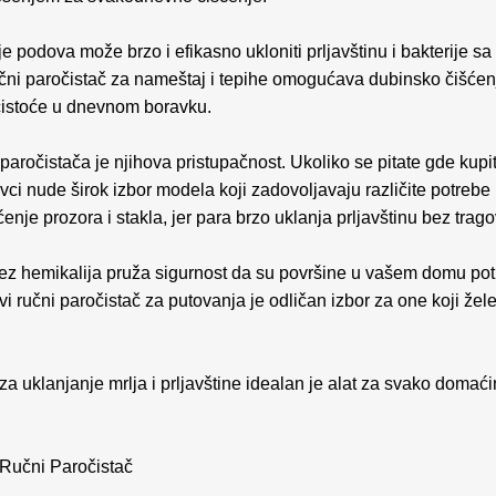
je podova može brzo i efikasno ukloniti prljavštinu i bakterije sa
učni paročistač za nameštaj i tepihe omogućava dubinsko čišćenj
čistoće u dnevnom boravku.
aročistača je njihova pristupačnost. Ukoliko se pitate gde kupit
vci nude širok izbor modela koji zadovoljavaju različite potrebe 
enje prozora i stakla, jer para brzo uklanja prljavštinu bez trago
bez hemikalija pruža sigurnost da su površine u vašem domu potp
vi ručni paročistač za putovanja je odličan izbor za one koji žel
 za uklanjanje mrlja i prljavštine idealan je alat za svako domać
Ručni Paročistač