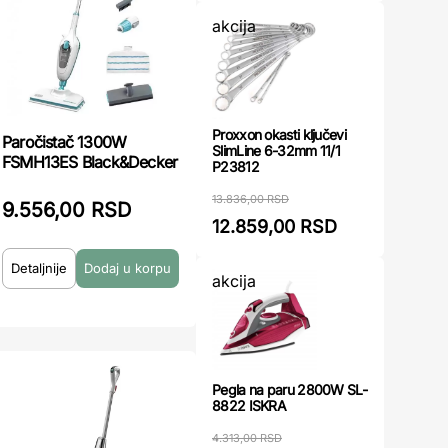
akcija
Proxxon okasti ključevi
Paročistač 1300W
SlimLine 6-32mm 11/1
FSMH13ES Black&Decker
P23812
13.836,00 RSD
9.556,00 RSD
12.859,00 RSD
Detaljnije
akcija
Pegla na paru 2800W SL-
8822 ISKRA
4.313,00 RSD