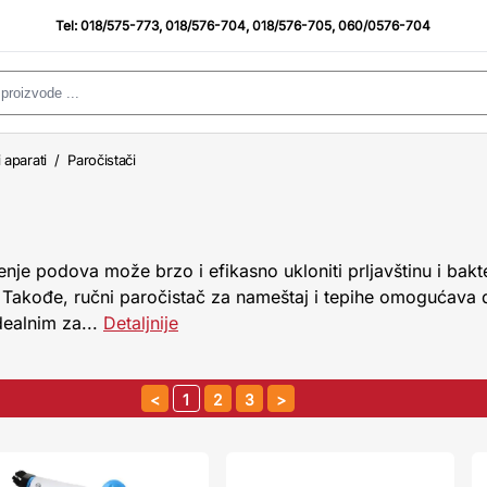
Tel:
018/575-773
,
018/576-704
,
018/576-705
,
060/0576-704
 aparati
/
Paročistači
enje podova može brzo i efikasno ukloniti prljavštinu i bakte
 Takođe, ručni paročistač za nameštaj i tepihe omogućava 
dealnim za...
Detaljnije
1
2
3