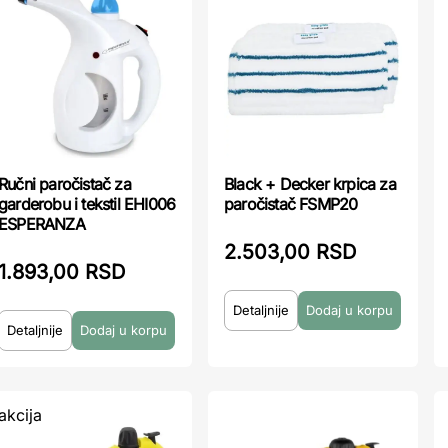
Ručni paročistač za
Black + Decker krpica za
garderobu i tekstil EHI006
paročistač FSMP20
ESPERANZA
2.503,00 RSD
1.893,00 RSD
Detaljnije
Detaljnije
akcija