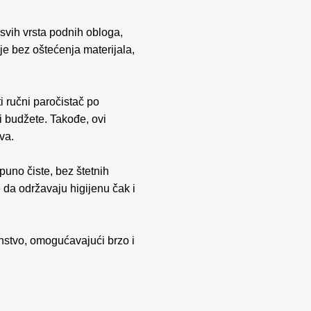
 svih vrsta podnih obloga,
e bez oštećenja materijala,
i ručni paročistač po
i budžete. Takođe, ovi
va.
uno čiste, bez štetnih
e da održavaju higijenu čak i
instvo, omogućavajući brzo i