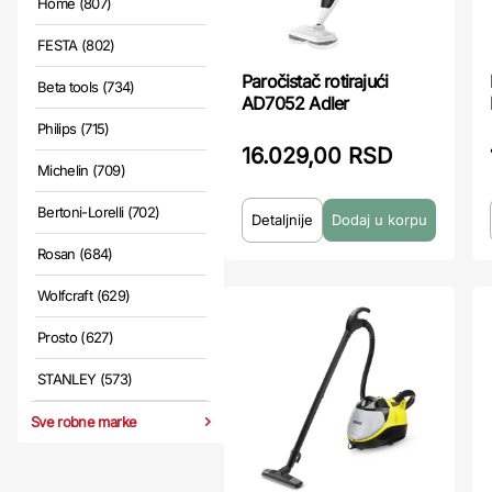
Home (807)
FESTA (802)
Paročistač rotirajući
Beta tools (734)
AD7052 Adler
Philips (715)
16.029,00 RSD
Michelin (709)
Bertoni-Lorelli (702)
Detaljnije
Rosan (684)
Wolfcraft (629)
Prosto (627)
STANLEY (573)
Sve robne marke