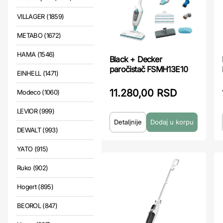
VILLAGER (1859)
METABO (1672)
HAMA (1546)
Black + Decker
paročistač FSMH13E10
EINHELL (1471)
11.280,00 RSD
Modeco (1060)
LEVIOR (999)
Detaljnije
DEWALT (993)
YATO (915)
Ruko (902)
Hogert (895)
BEOROL (847)