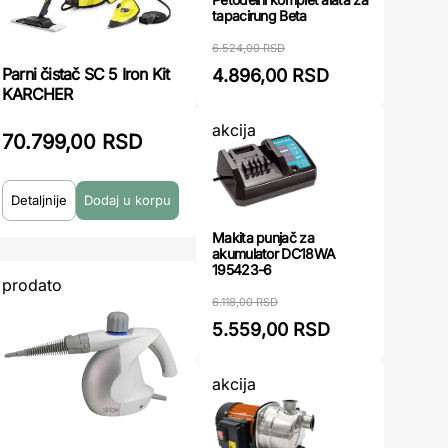
tapacirung Beta
6.524,00 RSD
Parni čistač SC 5 Iron Kit
4.896,00 RSD
KARCHER
akcija
70.799,00 RSD
Detaljnije
Makita punjač za
akumulator DC18WA
195423-6
prodato
6.118,00 RSD
5.559,00 RSD
akcija