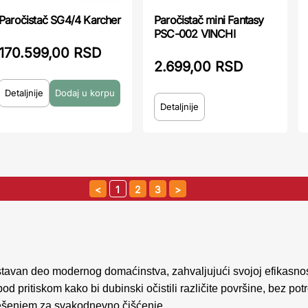
Paročistač SG4/4 Karcher
Paročistač mini Fantasy
PSC-002 VINCHI
170.599,00 RSD
2.699,00 RSD
Detaljnije
Detaljnije
1
2
3
stavan deo modernog domaćinstva, zahvaljujući svojoj efikasnost
pod pritiskom kako bi dubinski očistili različite površine, bez po
 rešenjem za svakodnevno čišćenje.