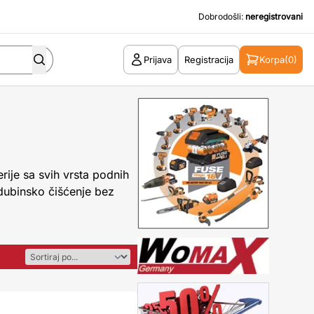
Dobrodošli:
neregistrovani
Prijava
Registracija
Korpa
(0)
rije sa svih vrsta podnih
dubinsko čišćenje bez