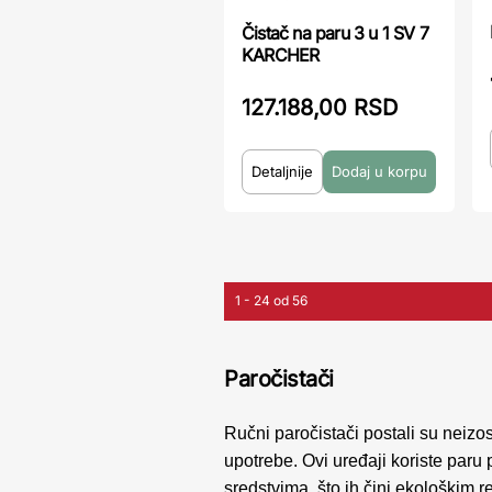
Čistač na paru 3 u 1 SV 7
KARCHER
127.188,00 RSD
Detaljnije
1 - 24 od 56
Paročistači
Ručni paročistači postali su neizo
upotrebe. Ovi uređaji koriste paru 
sredstvima, što ih čini ekološkim