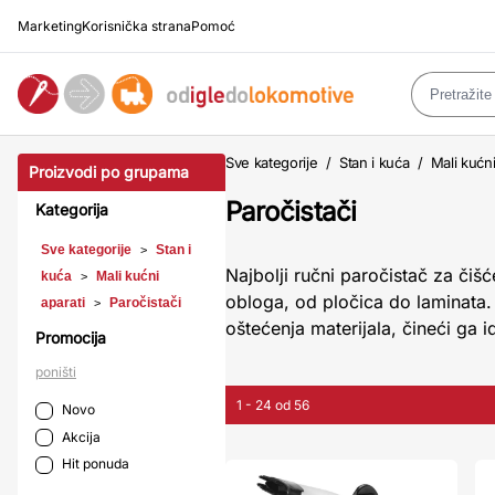
Marketing
Korisnička strana
Pomoć
Sve kategorije
/
Stan i kuća
/
Mali kućni
Proizvodi po grupama
Paročistači
Kategorija
Sve kategorije
Stan i
>
Najbolji ručni paročistač za čišć
kuća
Mali kućni
>
obloga, od pločica do laminata.
aparati
Paročistači
>
oštećenja materijala, čineći ga i
Promocija
poništi
1 - 24 od 56
Novo
Akcija
Hit ponuda