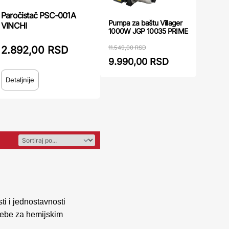
Paročistač PSC-001A
Pumpa za baštu Villager
VINCHI
1000W JGP 10035 PRIME
2.892,00 RSD
11.549,00 RSD
9.990,00 RSD
Detaljnije
i i jednostavnosti
trebe za hemijskim