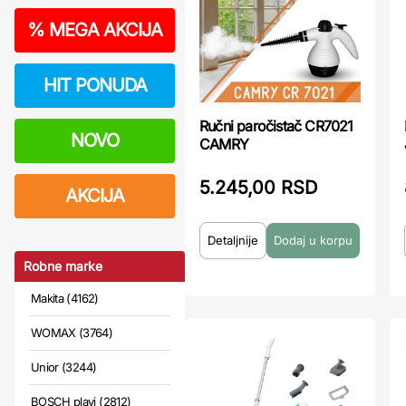
%
MEGA AKCIJA
HIT PONUDA
Ručni paročistač CR7021
NOVO
CAMRY
5.245,00 RSD
AKCIJA
Detaljnije
Robne marke
Makita (4162)
WOMAX (3764)
Unior (3244)
BOSCH plavi (2812)