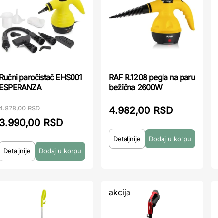
Ručni paročistač EHS001
RAF R.1208 pegla na paru
ESPERANZA
bežična 2600W
4.878,00 RSD
4.982,00 RSD
3.990,00 RSD
Detaljnije
Detaljnije
akcija