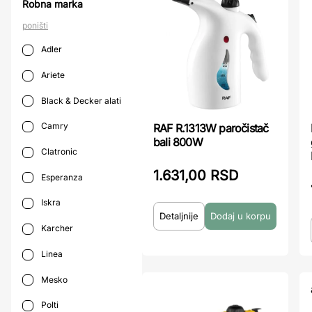
Robna marka
poništi
Adler
Ariete
Black & Decker alati
Camry
RAF R.1313W paročistač
bali 800W
Clatronic
1.631,00 RSD
Esperanza
Iskra
Detaljnije
Karcher
Linea
Mesko
Polti