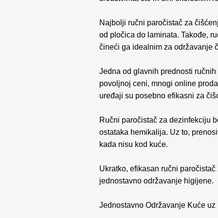
Najbolji ručni paročistač za čišćen
od pločica do laminata. Takođe, r
čineći ga idealnim za održavanje 
Jedna od glavnih prednosti ručnih p
povoljnoj ceni, mnogi online proda
uređaji su posebno efikasni za čišć
Ručni paročistač za dezinfekciju 
ostataka hemikalija. Uz to, prenosi
kada nisu kod kuće.
Ukratko, efikasan ručni paročistač
jednostavno održavanje higijene.
Jednostavno Održavanje Kuće uz 