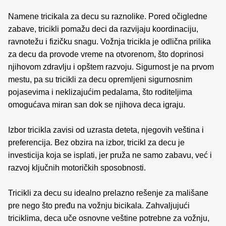
Namene tricikala za decu su raznolike. Pored očigledne
zabave, tricikli pomažu deci da razvijaju koordinaciju,
ravnotežu i fizičku snagu. Vožnja tricikla je odlična prilika
za decu da provode vreme na otvorenom, što doprinosi
njihovom zdravlju i opštem razvoju. Sigurnost je na prvom
mestu, pa su tricikli za decu opremljeni sigurnosnim
pojasevima i neklizajućim pedalama, što roditeljima
omogućava miran san dok se njihova deca igraju.
Izbor tricikla zavisi od uzrasta deteta, njegovih veština i
preferencija. Bez obzira na izbor, tricikl za decu je
investicija koja se isplati, jer pruža ne samo zabavu, već i
razvoj ključnih motoričkih sposobnosti.
Tricikli za decu su idealno prelazno rešenje za mališane
pre nego što pređu na vožnju bicikala. Zahvaljujući
triciklima, deca uče osnovne veštine potrebne za vožnju,