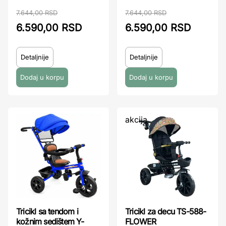
7.644,00 RSD
7.644,00 RSD
6.590,00 RSD
6.590,00 RSD
Detaljnije
Detaljnije
akcija
Tricikl sa tendom i
Tricikl za decu TS-588-
kožnim sedištem Y-
FLOWER