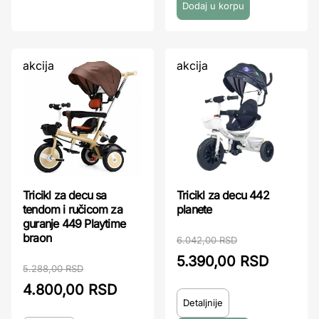
akcija
akcija
Tricikl za decu sa
Tricikl za decu 442
tendom i ručicom za
planete
guranje 449 Playtime
braon
6.042,00 RSD
5.390,00 RSD
5.288,00 RSD
4.800,00 RSD
Detaljnije