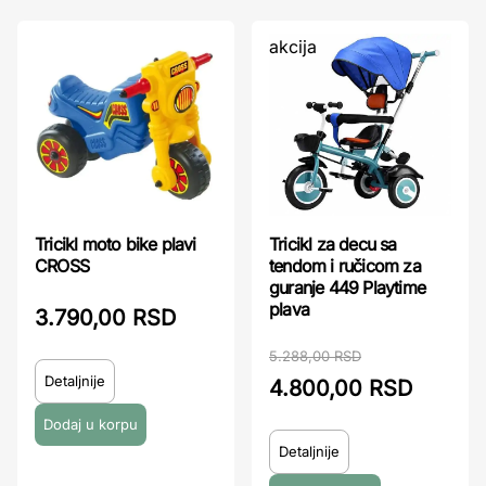
akcija
Tricikl moto bike plavi
Tricikl za decu sa
CROSS
tendom i ručicom za
guranje 449 Playtime
plava
3.790,00 RSD
5.288,00 RSD
Detaljnije
4.800,00 RSD
Detaljnije