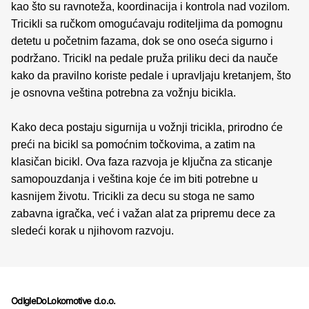
kao što su ravnoteža, koordinacija i kontrola nad vozilom.
Tricikli sa ručkom omogućavaju roditeljima da pomognu
detetu u početnim fazama, dok se ono oseća sigurno i
podržano. Tricikl na pedale pruža priliku deci da nauče
kako da pravilno koriste pedale i upravljaju kretanjem, što
je osnovna veština potrebna za vožnju bicikla.
Kako deca postaju sigurnija u vožnji tricikla, prirodno će
preći na bicikl sa pomoćnim točkovima, a zatim na
klasičan bicikl. Ova faza razvoja je ključna za sticanje
samopouzdanja i veština koje će im biti potrebne u
kasnijem životu. Tricikli za decu su stoga ne samo
zabavna igračka, već i važan alat za pripremu dece za
sledeći korak u njihovom razvoju.
OdIgleDoLokomotive d.o.o.