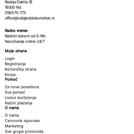
Radoja Dakića 18
18000 Niš
018/575-773
office@odigledolokomotive.rs
Radno vreme:
Radnim danom od 9-16h
Naručivanje online 24/7
Moje strane
Login
Registracija
Korisnička strana
Korpa
Pomoć
Za nove posetioce
Sva pomoć
Uslovi korišćenja
Načini plaćanja
O nama
O nama
Cenovnik isporuke
Marketing
Sve grupe proizvoda