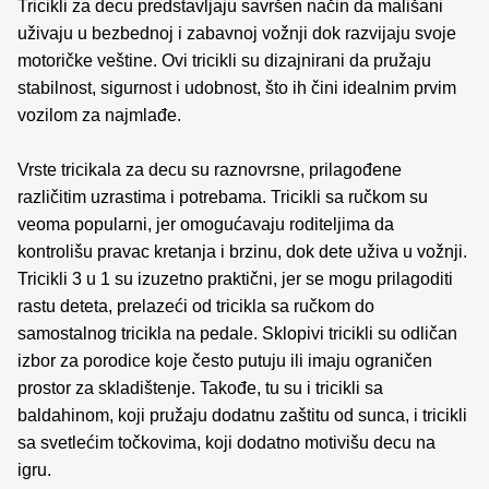
Tricikli za decu predstavljaju savršen način da mališani
uživaju u bezbednoj i zabavnoj vožnji dok razvijaju svoje
motoričke veštine. Ovi tricikli su dizajnirani da pružaju
stabilnost, sigurnost i udobnost, što ih čini idealnim prvim
vozilom za najmlađe.
Vrste tricikala za decu su raznovrsne, prilagođene
različitim uzrastima i potrebama. Tricikli sa ručkom su
veoma popularni, jer omogućavaju roditeljima da
kontrolišu pravac kretanja i brzinu, dok dete uživa u vožnji.
Tricikli 3 u 1 su izuzetno praktični, jer se mogu prilagoditi
rastu deteta, prelazeći od tricikla sa ručkom do
samostalnog tricikla na pedale. Sklopivi tricikli su odličan
izbor za porodice koje često putuju ili imaju ograničen
prostor za skladištenje. Takođe, tu su i tricikli sa
baldahinom, koji pružaju dodatnu zaštitu od sunca, i tricikli
sa svetlećim točkovima, koji dodatno motivišu decu na
igru.