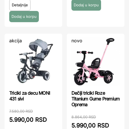
Detaljnije
akcija
novo
Tricikl za decu MONI
Dečiji tricikl Roze
431 sivi
Titanium Gume Premium
Oprema
7.580,00 RSD
8.864,00 RSD
5.990,00 RSD
5.990,00 RSD