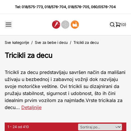
Tel:
018/575-773
,
018/576-704
,
018/576-705
,
060/0576-704
(0)
Sve kategorije
/
Sve za bebe i decu
/
Tricikli za decu
Tricikli za decu
Tricikli za decu predstavljaju savršen način da mališani
uživaju u bezbednoj i zabavnoj vožnji dok razvijaju
svoje motoričke veštine. Ovi tricikli su dizajnirani da
pružaju stabilnost, sigurnost i udobnost, što ih čini
idealnim prvim vozilom za najmlađe.Vrste tricikala za
decu...
Detaljnije
1 - 24 od 410