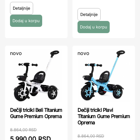
Detaljnije
Detaljnije
novo
novo
Dečiji tricikl Beli Titanium
Dečiji tricikl Plavi
Gume Premium Oprema
Titanium Gume Premium
Oprema
8.864,00 RSD
8.864,00 RSD
5.990,00 RSD