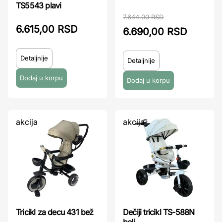
TS5543 plavi
7.644,00 RSD
6.615,00 RSD
6.690,00 RSD
Detaljnije
Detaljnije
akcija
akcija
Tricikl za decu 431 bež
Dečiji tricikl TS-588N