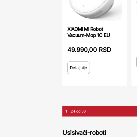
XIAOMI Mi Robot
Vacuum-Mop 1C EU
49.990,00 RSD
Detaljnije
1 - 24 od 36
Usisivači-roboti