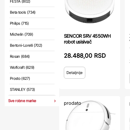
FESTA (802)
Beta tools (734)
Philips (715)
Michelin (709)
SENCOR SRV 4550WH
robot usisivač
Bertoni-Lorelli (702)
28.488,00 RSD
Rosan (684)
Wolfcraft (629)
Detaljnije
Prosto (627)
STANLEY (573)
Sve robne marke
prodato