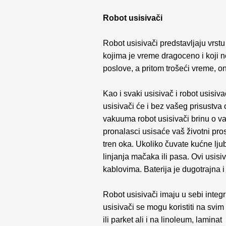
Robot usisivači
Robot usisivači predstavljaju vrs
kojima je vreme dragoceno i koji 
poslove, a pritom trošeći vreme, o
Kao i svaki usisivač i robot usisiv
usisivači će i bez vašeg prisustva
vakuuma robot usisivači brinu o va
pronalasci usisaće vaš životni pro
tren oka. Ukoliko čuvate kućne lju
linjanja mačaka ili pasa. Ovi usis
kablovima. Baterija je dugotrajna i 
Robot usisivači imaju u sebi integ
usisivači se mogu koristiti na sv
ili parket ali i na linoleum, lami