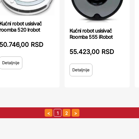
Kućni robot usisivač
roomba 520 Irobot
Kućni robot usisivač
Roomba 555 iRobot
50.746,00 RSD
55.423,00 RSD
Detaljnije
Detaljnije
1
2