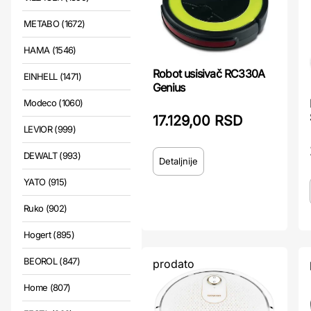
METABO (1672)
HAMA (1546)
Robot usisivač RC330A
EINHELL (1471)
Genius
Modeco (1060)
17.129,00 RSD
LEVIOR (999)
DEWALT (993)
Detaljnije
YATO (915)
Ruko (902)
Hogert (895)
BEOROL (847)
prodato
Home (807)