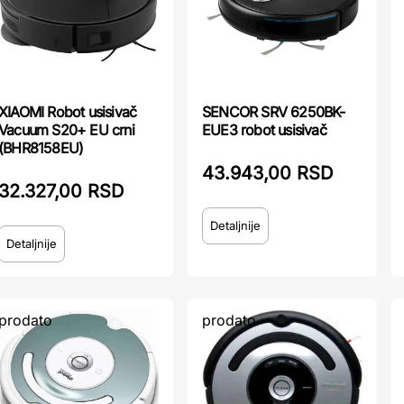
XIAOMI Robot usisivač
SENCOR SRV 6250BK-
Vacuum S20+ EU crni
EUE3 robot usisivač
(BHR8158EU)
43.943,00 RSD
32.327,00 RSD
Detaljnije
Detaljnije
prodato
prodato