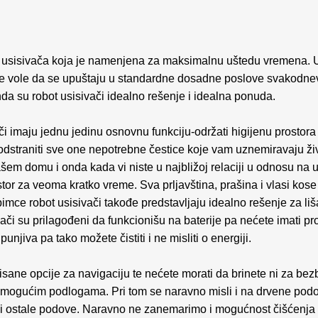
tu usisivača koja je namenjena za maksimalnu uštedu vremena. 
ne vole da se upuštaju u standardne dosadne poslove svakodnev
nda su robot usisivači idealno rešenje i idealna ponuda.
ači imaju jednu jedinu osnovnu funkciju-održati higijenu prostor
 odstraniti sve one nepotrebne čestice koje vam uznemiravaju ži
šem domu i onda kada vi niste u najbližoj relaciji u odnosu na u
stor za veoma kratko vreme. Sva prljavština, prašina i vlasi ko
bimce robot usisivači takođe predstavljaju idealno rešenje za l
ivači su prilagođeni da funkcionišu na baterije pa nećete imati 
punjiva pa tako možete čistiti i ne misliti o energiji.
risane opcije za navigaciju te nećete morati da brinete ni za be
im mogućim podlogama. Pri tom se naravno misli i na drvene pod
nat i ostale podove. Naravno ne zanemarimo i mogućnost čišćenja