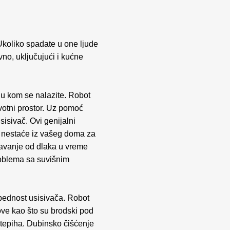
Ukoliko spadate u one ljude
no, uključujući i kućne
a u kom se nalazite. Robot
votni prostor. Uz pomoć
sisivač. Ovi genijalni
se nestaće iz vašeg doma za
išavanje od dlaka u vreme
problema sa suvišnim
zbednost usisivača. Robot
ove kao što su brodski pod
 tepiha. Dubinsko čišćenje