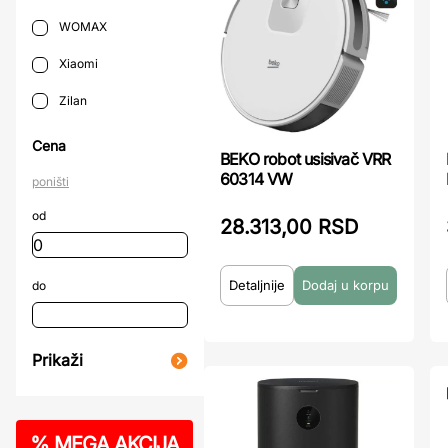
WOMAX
Xiaomi
Zilan
Cena
BEKO robot usisivač VRR
60314 VW
poništi
od
28.313,00 RSD
Detaljnije
do
Prikaži
%
MEGA AKCIJA