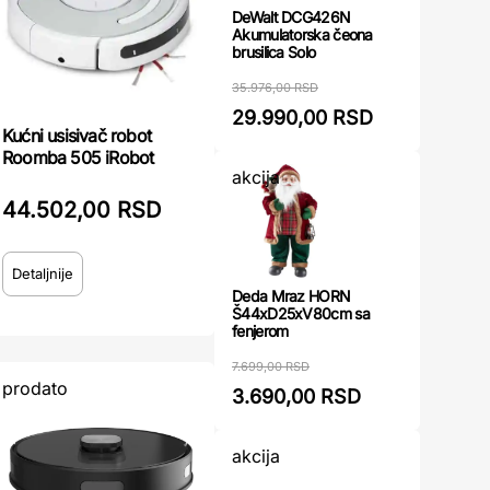
DeWalt DCG426N
Akumulatorska čeona
brusilica Solo
35.976,00 RSD
29.990,00 RSD
Kućni usisivač robot
Roomba 505 iRobot
akcija
44.502,00 RSD
Detaljnije
Deda Mraz HORN
Š44xD25xV80cm sa
fenjerom
7.699,00 RSD
prodato
3.690,00 RSD
akcija