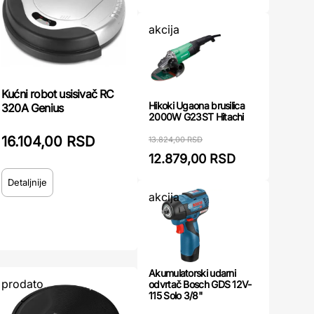
akcija
Kućni robot usisivač RC
Hikoki Ugaona brusilica
320A Genius
2000W G23ST Hitachi
16.104,00 RSD
13.824,00 RSD
12.879,00 RSD
Detaljnije
akcija
Akumulatorski udarni
prodato
odvrtač Bosch GDS 12V-
115 Solo 3/8"