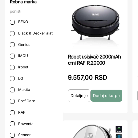
Robna marka
poništi
BEKO
Black & Decker alati
Genius
IMOU
Robot usisivač 2000mAh
crni RAF R.20000
Irobot
9.557,00 RSD
LG
Makita
Detaljnije
ProfiCare
RAF
Rowenta
Sencor