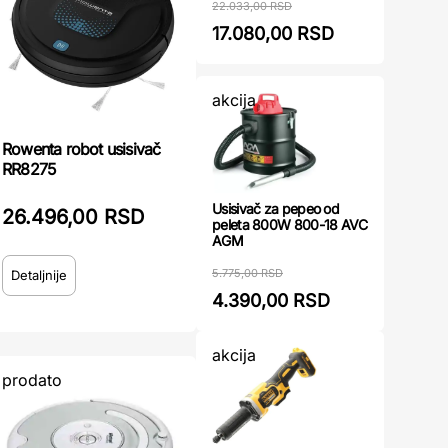
22.033,00 RSD
17.080,00 RSD
akcija
Rowenta robot usisivač
RR8275
Usisivač za pepeo od
26.496,00 RSD
peleta 800W 800-18 AVC
AGM
5.775,00 RSD
Detaljnije
4.390,00 RSD
akcija
prodato