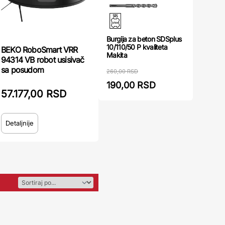
Burgija za beton SDSplus
10/110/50 P kvaliteta
BEKO RoboSmart VRR
Makita
94314 VB robot usisivač
sa posudom
260,00 RSD
190,00 RSD
57.177,00 RSD
Detaljnije