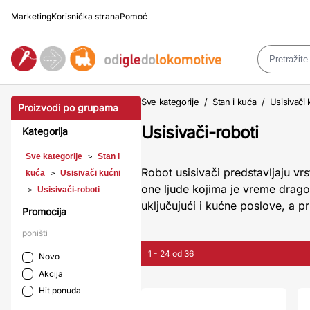
Marketing
Korisnička strana
Pomoć
Sve kategorije
/
Stan i kuća
/
Usisivači 
Proizvodi po grupama
Usisivači-roboti
Kategorija
Sve kategorije
Stan i
>
Robot usisivači predstavljaju v
kuća
Usisivači kućni
>
one ljude kojima je vreme drag
Usisivači-roboti
>
uključujući i kućne poslove, a pr
Promocija
poništi
1 - 24 od 36
Novo
Akcija
Hit ponuda