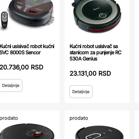
Kućni usisivač robot kućni
Kućni robot usisivač sa
SVC 8000S Sencor
stanicom za punjenje RC
530A Genius
20.736,00 RSD
23.131,00 RSD
Detaljnije
Detaljnije
prodato
prodato