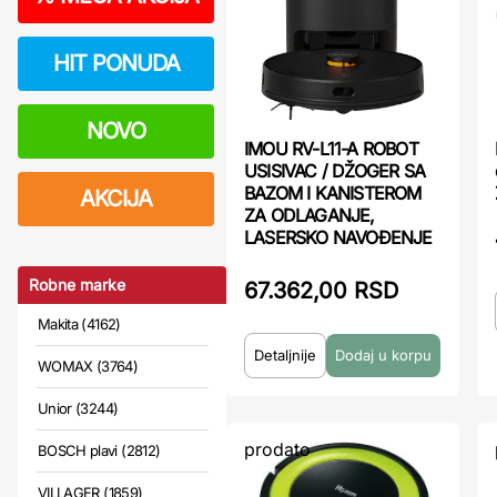
HIT PONUDA
NOVO
IMOU RV-L11-A ROBOT
USISIVAC / DŽOGER SA
BAZOM I KANISTEROM
AKCIJA
ZA ODLAGANJE,
LASERSKO NAVOÐENJE
Robne marke
67.362,00 RSD
Makita (4162)
Detaljnije
WOMAX (3764)
Unior (3244)
prodato
BOSCH plavi (2812)
VILLAGER (1859)