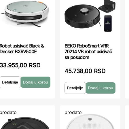
Robot usisivač Black &
BEKO RoboSmart VRR
Decker BXRV500E
70214 VB robot usisivač
sa posudom
33.955,00 RSD
45.738,00 RSD
Detaljnije
Detaljnije
prodato
prodato