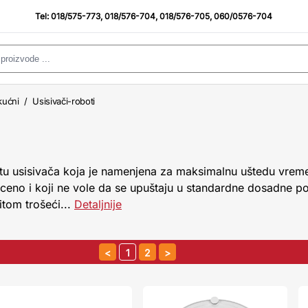
Tel:
018/575-773
,
018/576-704
,
018/576-705
,
060/0576-704
kućni
/
Usisivači-roboti
rstu usisivača koja je namenjena za maksimalnu uštedu vrem
oceno i koji ne vole da se upuštaju u standardne dosadne 
itom trošeći...
Detaljnije
1
2