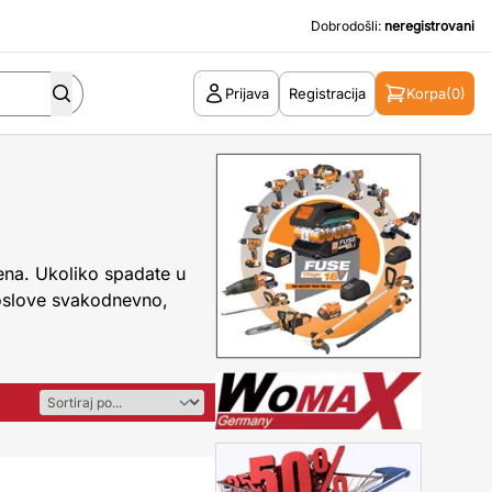
Dobrodošli:
neregistrovani
Prijava
Registracija
Korpa
(0)
ena. Ukoliko spadate u
poslove svakodnevno,