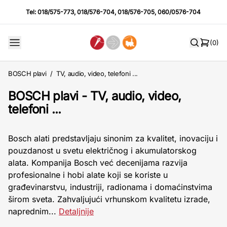
Tel:
018/575-773
,
018/576-704
,
018/576-705
,
060/0576-704
(0)
BOSCH plavi
/
TV, audio, video, telefoni ...
BOSCH plavi - TV, audio, video,
telefoni ...
Bosch alati predstavljaju sinonim za kvalitet, inovaciju i
pouzdanost u svetu električnog i akumulatorskog
alata. Kompanija Bosch već decenijama razvija
profesionalne i hobi alate koji se koriste u
građevinarstvu, industriji, radionama i domaćinstvima
širom sveta. Zahvaljujući vrhunskom kvalitetu izrade,
naprednim...
Detaljnije