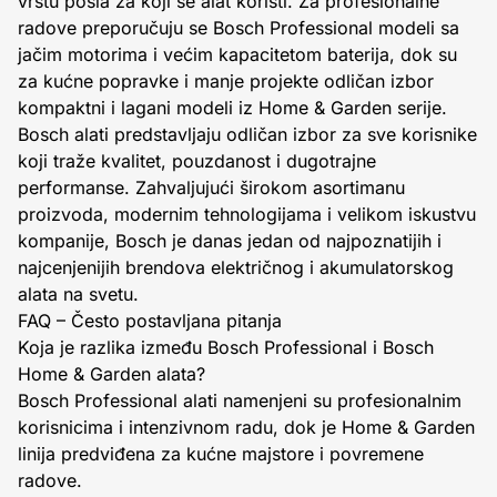
vrstu posla za koji se alat koristi. Za profesionalne
radove preporučuju se Bosch Professional modeli sa
jačim motorima i većim kapacitetom baterija, dok su
za kućne popravke i manje projekte odličan izbor
kompaktni i lagani modeli iz Home & Garden serije.
Bosch alati predstavljaju odličan izbor za sve korisnike
koji traže kvalitet, pouzdanost i dugotrajne
performanse. Zahvaljujući širokom asortimanu
proizvoda, modernim tehnologijama i velikom iskustvu
kompanije, Bosch je danas jedan od najpoznatijih i
najcenjenijih brendova električnog i akumulatorskog
alata na svetu.
FAQ – Često postavljana pitanja
Koja je razlika između Bosch Professional i Bosch
Home & Garden alata?
Bosch Professional alati namenjeni su profesionalnim
korisnicima i intenzivnom radu, dok je Home & Garden
linija predviđena za kućne majstore i povremene
radove.