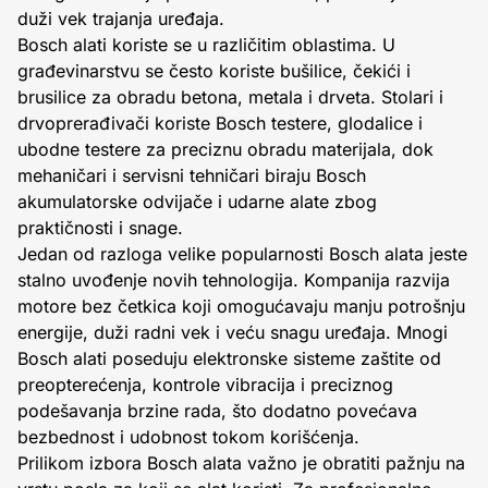
duži vek trajanja uređaja.
Bosch alati koriste se u različitim oblastima. U
građevinarstvu se često koriste bušilice, čekići i
brusilice za obradu betona, metala i drveta. Stolari i
drvoprerađivači koriste Bosch testere, glodalice i
ubodne testere za preciznu obradu materijala, dok
mehaničari i servisni tehničari biraju Bosch
akumulatorske odvijače i udarne alate zbog
praktičnosti i snage.
Jedan od razloga velike popularnosti Bosch alata jeste
stalno uvođenje novih tehnologija. Kompanija razvija
motore bez četkica koji omogućavaju manju potrošnju
energije, duži radni vek i veću snagu uređaja. Mnogi
Bosch alati poseduju elektronske sisteme zaštite od
preopterećenja, kontrole vibracija i preciznog
podešavanja brzine rada, što dodatno povećava
bezbednost i udobnost tokom korišćenja.
Prilikom izbora Bosch alata važno je obratiti pažnju na