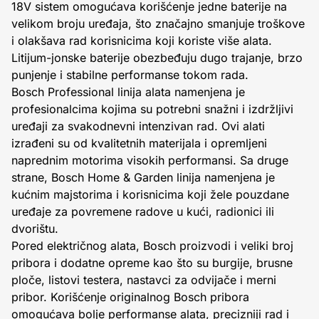
18V sistem omogućava korišćenje jedne baterije na
velikom broju uređaja, što značajno smanjuje troškove
i olakšava rad korisnicima koji koriste više alata.
Litijum-jonske baterije obezbeđuju dugo trajanje, brzo
punjenje i stabilne performanse tokom rada.
Bosch Professional linija alata namenjena je
profesionalcima kojima su potrebni snažni i izdržljivi
uređaji za svakodnevni intenzivan rad. Ovi alati
izrađeni su od kvalitetnih materijala i opremljeni
naprednim motorima visokih performansi. Sa druge
strane, Bosch Home & Garden linija namenjena je
kućnim majstorima i korisnicima koji žele pouzdane
uređaje za povremene radove u kući, radionici ili
dvorištu.
Pored električnog alata, Bosch proizvodi i veliki broj
pribora i dodatne opreme kao što su burgije, brusne
ploče, listovi testera, nastavci za odvijače i merni
pribor. Korišćenje originalnog Bosch pribora
omogućava bolje performanse alata, precizniji rad i