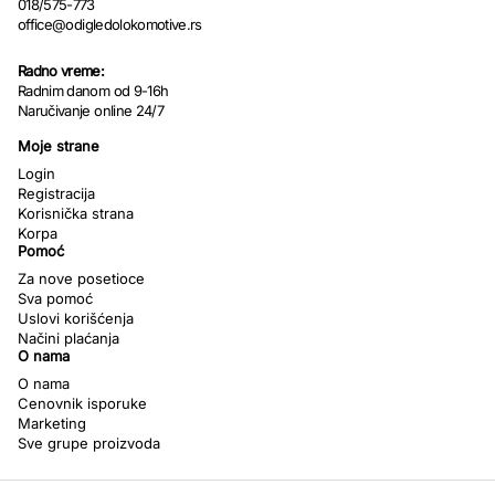
018/575-773
office@odigledolokomotive.rs
Radno vreme:
Radnim danom od 9-16h
Naručivanje online 24/7
Moje strane
Login
Registracija
Korisnička strana
Korpa
Pomoć
Za nove posetioce
Sva pomoć
Uslovi korišćenja
Načini plaćanja
O nama
O nama
Cenovnik isporuke
Marketing
Sve grupe proizvoda