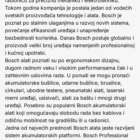
radionicu za preciznu mehaniku i elektrotehniku.
Tokom godina kompanija je postala jedan od vodećih
svetskih proizvođača tehnologije i alata. Bosch je
poznat po stalnim ulaganjima u razvoj novih sistema,
povećanje efikasnosti uređaja i unapređenje
bezbednosti korisnika. Danas Bosch posluje globalno i
proizvodi veliki broj uređaja namenjenih profesionalnoj
i kućnoj upotrebi.
Bosch alati poznati su po ergonomskom dizajnu,
dugom radnom veku i visokim performansama čak i u
zahtevnim uslovima rada. U ponudi se mogu pronaći
akumulatorske bušilice, udarne bušilice, brusilice,
cirkulari, ubodne testere, pneumatski alati, laserski
merni uređaji, usisivači, alati za baštu i mnogi drugi
uređaji. Posebno su popularni Bosch akumulatorski
alati koji omogućavaju slobodu rada bez kablova i
odličnu mobilnost na gradilištu ili u radionici.
Jedna od najvećih prednosti Bosch alata jeste razvijeni
sistem akumulatorskih platformi. Bosch Professional