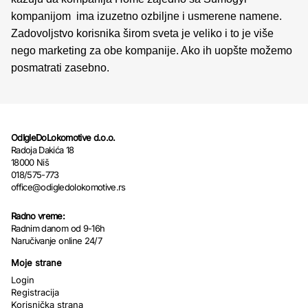
kompanijom ima izuzetno ozbiljne i usmerene namene.
Zadovoljstvo korisnika širom sveta je veliko i to je više
nego marketing za obe kompanije. Ako ih uopšte možemo
posmatrati zasebno.
OdIgleDoLokomotive d.o.o.
Radoja Dakića 18
18000 Niš
018/575-773
office@odigledolokomotive.rs
Radno vreme:
Radnim danom od 9-16h
Naručivanje online 24/7
Moje strane
Login
Registracija
Korisnička strana