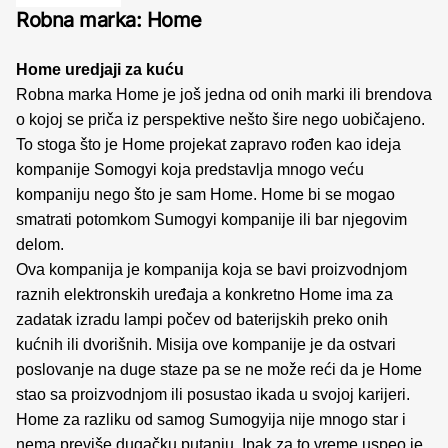
Robna marka: Home
Home uredjaji za kuću
Robna marka Home je još jedna od onih marki ili brendova
o kojoj se priča iz perspektive nešto šire nego uobičajeno.
To stoga što je Home projekat zapravo rođen kao ideja
kompanije Somogyi koja predstavlja mnogo veću
kompaniju nego što je sam Home. Home bi se mogao
smatrati potomkom Sumogyi kompanije ili bar njegovim
delom.
Ova kompanija je kompanija koja se bavi proizvodnjom
raznih elektronskih uređaja a konkretno Home ima za
zadatak izradu lampi počev od baterijskih preko onih
kućnih ili dvorišnih. Misija ove kompanije je da ostvari
poslovanje na duge staze pa se ne može reći da je Home
stao sa proizvodnjom ili posustao ikada u svojoj karijeri.
Home za razliku od samog Sumogyija nije mnogo star i
nema previše dugačku putanju. Ipak za to vreme uspeo je