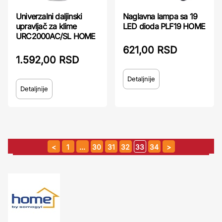
Univerzalni daljinski
Naglavna lampa sa 19
upravljač za klime
LED dioda PLF19 HOME
URC2000AC/SL HOME
621,00 RSD
1.592,00 RSD
Detaljnije
Detaljnije
1
…
30
31
32
33
34