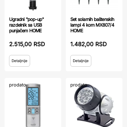
Ugradni "pop-up"
Set solarnih baštenskih
razdelnik sa USB
lampi 4 kom MX807/4
punjačem HOME
HOME
2.515,00 RSD
1.482,00 RSD
Detaljnije
Detaljnije
prodato
prodato