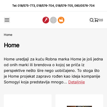
Tel:
018/575-773
,
018/576-704
,
018/576-705
,
060/0576-704
(0)
Home
Home
Home uredjaji za kuću Robna marka Home je još jedna
od onih marki ili brendova o kojoj se priča iz
perspektive nešto šire nego uobičajeno. To stoga što
je Home projekat zapravo rođen kao ideja kompanije
Somogyi koja predstavlja mnogo...
Detaljnije