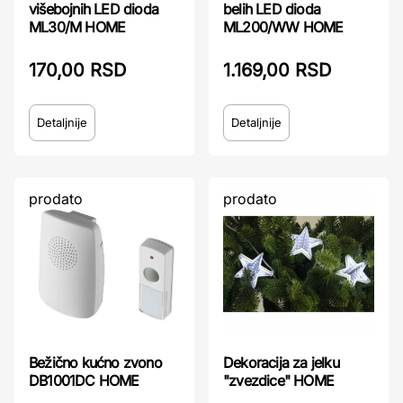
višebojnih LED dioda
belih LED dioda
ML30/M HOME
ML200/WW HOME
170,00 RSD
1.169,00 RSD
Detaljnije
Detaljnije
prodato
prodato
Bežično kućno zvono
Dekoracija za jelku
DB1001DC HOME
"zvezdice" HOME