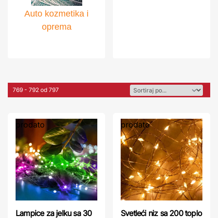
Auto kozmetika i
oprema
769 - 792 od 797
prodato
prodato
Lampice za jelku sa 30
Svetleći niz sa 200 toplo