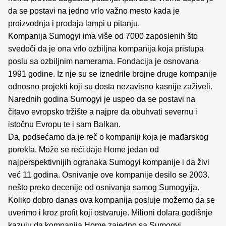
da se postavi na jedno vrlo važno mesto kada je
proizvodnja i prodaja lampi u pitanju.
Kompanija Sumogyi ima više od 7000 zaposlenih što
svedoči da je ona vrlo ozbiljna kompanija koja pristupa
poslu sa ozbiljnim namerama. Fondacija je osnovana
1991 godine. Iz nje su se iznedrile brojne druge kompanije
odnosno projekti koji su dosta nezavisno kasnije zaživeli.
Narednih godina Sumogyi je uspeo da se postavi na
čitavo evropsko tržište a najpre da obuhvati severnu i
istočnu Evropu te i sam Balkan.
Da, podsećamo da je reč o kompaniji koja je mađarskog
porekla. Može se reći daje Home jedan od
najperspektivnijih ogranaka Sumogyi kompanije i da živi
već 11 godina. Osnivanje ove kompanije desilo se 2003.
nešto preko decenije od osnivanja samog Sumogyija.
Koliko dobro danas ova kompanija posluje možemo da se
uverimo i kroz profit koji ostvaruje. Milioni dolara godišnje
kazuju da kompanija Home zajedno sa Sumogyi