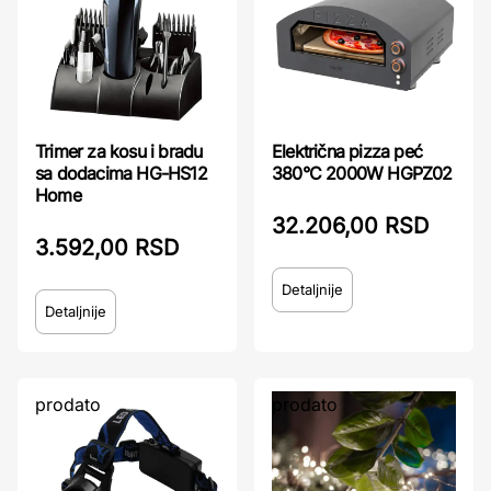
Trimer za kosu i bradu
Električna pizza peć
sa dodacima HG-HS12
380°C 2000W HGPZ02
Home
32.206,00 RSD
3.592,00 RSD
Detaljnije
Detaljnije
prodato
prodato