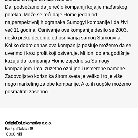
Da, podsećamo da je reč o kompaniji koja je mađarskog
porekla. Može se reći daje Home jedan od
najperspektivnijih ogranaka Sumogyi kompanije i da živi
već 11 godina. Osnivanje ove kompanije desilo se 2003.
nešto preko decenije od osnivanja samog Sumogyija.
Koliko dobro danas ova kompanija posluje možemo da se
uverimo i kroz profit koji ostvaruje. Milioni dolara godišnje
kazuju da kompanija Home zajedno sa Sumogyi
kompanijom ima izuzetno ozbiljne i usmerene namene.
Zadovoljstvo korisnika širom sveta je veliko i to je više
nego marketing za obe kompanije. Ako ih uopšte možemo
posmatrati zasebno.
OdIgleDoLokomotive d.o.o.
Radoja Dakića 18
18000 Niš