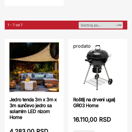
1 - 7 od 7
prodato
Jedro tenda 3m x 3m x
Roštilj na drveni ugalj
3m sunčevo jedro sa
GR03 Home
solarnim LED nizom
Home
16.110,00 RSD
4.283,00 RSD