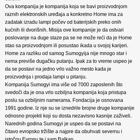
Ova kompanija je kompanija koja se bavi proizvodnjom
raznih elektronskih uređaja a konkretno Home ima za
zadatak izradu lampi počev od baterijskih preko onih
kućnih ili dvorišnih. Misija ove kompanije je da ostvari
poslovanje na duge staze pa se ne može reći da je Home
stao sa proizvodnjom ili posustao ikada u svojoj karijeri.
Home za razliku od samog Sumogyija nije mnogo star i
nema previše dugačku putanju. Ipak za to vreme uspeo je
da se postavi na jedno vrlo važno mesto kada je
proizvodnja i prodaja lampi u pitanju.
Kompanija Sumogyi ima više od 7000 zaposlenih što
svedoči da je ona vrlo ozbiljna kompanija koja pristupa
poslu sa ozbiljnim namerama. Fondacija je osnovana
1991 godine. Iz nje su se iznedrile brojne druge kompanije
odnosno projekti koji su dosta nezavisno kasnije zaživeli.
Narednih godina Sumogyi je uspeo da se postavi na
čitavo evropsko tržište a najpre da obuhvati severnu i
istočnu Evropu te i sam Balkan.