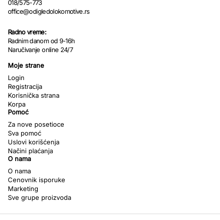
018/575-773
office@odigledolokomotive.rs
Radno vreme:
Radnim danom od 9-16h
Naručivanje online 24/7
Moje strane
Login
Registracija
Korisnička strana
Korpa
Pomoć
Za nove posetioce
Sva pomoć
Uslovi korišćenja
Načini plaćanja
O nama
O nama
Cenovnik isporuke
Marketing
Sve grupe proizvoda