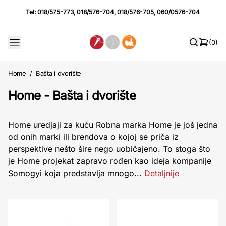
Tel:
018/575-773
,
018/576-704
,
018/576-705
,
060/0576-704
(0)
Home
/
Bašta i dvorište
Home - Bašta i dvorište
Home uredjaji za kuću Robna marka Home je još jedna
od onih marki ili brendova o kojoj se priča iz
perspektive nešto šire nego uobičajeno. To stoga što
je Home projekat zapravo rođen kao ideja kompanije
Somogyi koja predstavlja mnogo...
Detaljnije