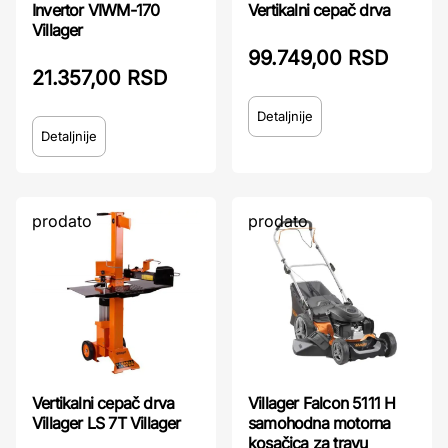
Invertor VIWM-170
Vertikalni cepač drva
Villager
99.749,00 RSD
21.357,00 RSD
Detaljnije
Detaljnije
prodato
prodato
Vertikalni cepač drva
Villager Falcon 5111 H
Villager LS 7T Villager
samohodna motorna
kosačica za travu