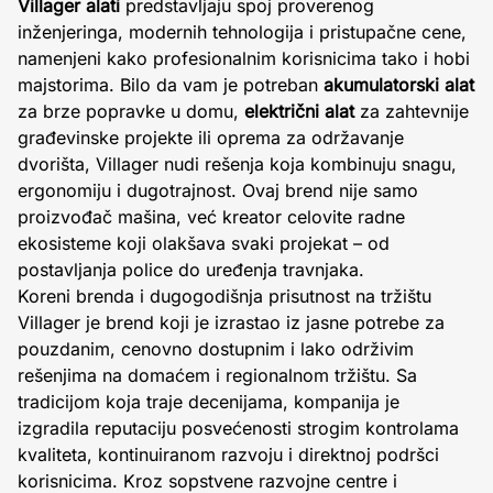
Villager alati
predstavljaju spoj proverenog
inženjeringa, modernih tehnologija i pristupačne cene,
namenjeni kako profesionalnim korisnicima tako i hobi
majstorima. Bilo da vam je potreban
akumulatorski alat
za brze popravke u domu,
električni alat
za zahtevnije
građevinske projekte ili oprema za održavanje
dvorišta, Villager nudi rešenja koja kombinuju snagu,
ergonomiju i dugotrajnost. Ovaj brend nije samo
proizvođač mašina, već kreator celovite radne
ekosisteme koji olakšava svaki projekat – od
postavljanja police do uređenja travnjaka.
Koreni brenda i dugogodišnja prisutnost na tržištu
Villager je brend koji je izrastao iz jasne potrebe za
pouzdanim, cenovno dostupnim i lako održivim
rešenjima na domaćem i regionalnom tržištu. Sa
tradicijom koja traje decenijama, kompanija je
izgradila reputaciju posvećenosti strogim kontrolama
kvaliteta, kontinuiranom razvoju i direktnoj podršci
korisnicima. Kroz sopstvene razvojne centre i