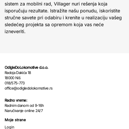
sistem za mobilni rad, Villager nuri rešenja koja
isporučuju rezultate. Istražite našu ponudu, iskoristite
stručne savete pri odabiru i krenite u realizaciju vašeg
sledećeg projekta sa opremom koja vas neće
izneveriti.
OdIgleDoLokomotive d.o.o.
Radoja Dakića 18
18000 Niš
018/575-773
office@odigledolokomotive.rs
Radno vreme:
Radnim danom od 9-16h
Naručivanje online 24/7
Moje strane
Login