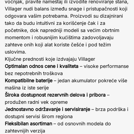
voćnjak, pravite nameštaj ili izvodite renoviranje stana,
Villager nudi balans između snage i pristupačnosti koji
odgovara vašim potrebama. Proizvodi su dizajnirani
tako da budu intuitivni za korišćenje čak i za
početnike, dok napredniji modeli sa većim obrtnim
momentom i robusnijim kućištima zadovoljavaju
zahteve onih koji alat koriste češće i pod težim
uslovima.
Ključne prednosti koje izdvajaju Villager
Optimalan odnos cene i kvaliteta
– visoke performanse
bez nepotrebnih troškova
Kompatibilne baterije
– jedan akumulator pokreće više
mašina iz iste serije
Široka dostupnost rezervnih delova i pribora
–
produžen radni vek opreme
Jednostavno održavanje i servisiranje
– brza podrška i
dostupni servisi širom regiona
Fleksibilan asortiman
– od osnovnih modela do
zahtevnijih verzija