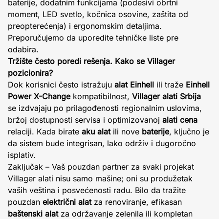
baterije, dodatnim funkcijama (podesivi obrtni
moment, LED svetlo, kočnica osovine, zaštita od
preopterećenja) i ergonomskim detaljima.
Preporučujemo da uporedite tehničke liste pre
odabira.
Tržište često poredi rešenja. Kako se Villager
pozicionira?
Dok korisnici često istražuju
alat Einhell
ili traže
Einhell
Power X-Change
kompatibilnost,
Villager alati Srbija
se izdvajaju po prilagođenosti regionalnim uslovima,
bržoj dostupnosti servisa i optimizovanoj
alati cena
relaciji. Kada birate
aku alat
ili nove
baterije
, ključno je
da sistem bude integrisan, lako održiv i dugoročno
isplativ.
Zaključak – Vaš pouzdan partner za svaki projekat
Villager alati nisu samo mašine; oni su produžetak
vaših veština i posvećenosti radu. Bilo da tražite
pouzdan
električni alat
za renoviranje, efikasan
baštenski alat
za održavanje zelenila ili kompletan