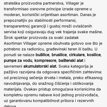
strateška proizvodna partnerstva, Villager je
transformisao osnovne principe izrade opreme u
moderan, korisnički orijentisan asortiman. Danas je
prepoznatljiv po stabilnosti performansi,
transparentnoj garanciji i gustoj mreži ovlašćenih
servisa koji osiguravaju dug vek trajanja svake mašine.
Širok spektar proizvoda za svaki zadatak
Asortiman Villager opreme obuhvata gotovo sve što je
potrebno za radionicu, građevinski teren ili baštu. U
ponudi se nalaze
bušilice
,
brusilice
,
cirkulare
,
kosilice
,
pumpe za vodu
,
kompresore
,
baštenski alat
i
savremeni
akumulatorski alat
. Svaka kategorija je
pažljivo razvijena da odgovara specifičnim zahtevima:
od preciznog sečenja drveta i metala, preko efikasnog
navodnjavanja, do snažnog čišćenja i oblikovanja
materijala. Ovakav pristup omogućava korisnicima da
kompletnu opremu nabave kod jednog proizvođača,
uz garantovanu kompatibilnost pribora i rezervnih
delova.