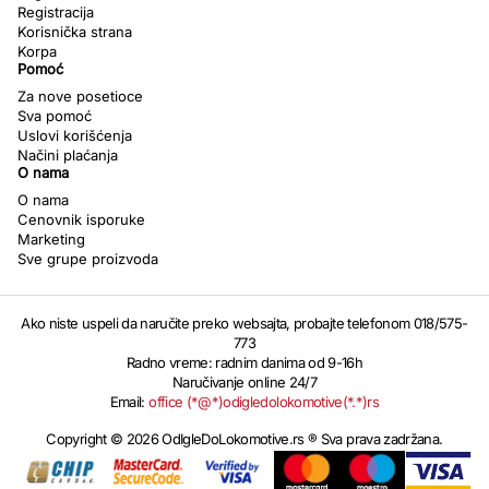
Registracija
Korisnička strana
Korpa
Pomoć
Za nove posetioce
Sva pomoć
Uslovi korišćenja
Načini plaćanja
O nama
O nama
Cenovnik isporuke
Marketing
Sve grupe proizvoda
Ako niste uspeli da naručite preko websajta, probajte telefonom 018/575-
773
Radno vreme: radnim danima od 9-16h
Naručivanje online 24/7
Email:
office (*@*)odigledolokomotive(*.*)rs
Copyright © 2026 OdIgleDoLokomotive.rs ® Sva prava zadržana.