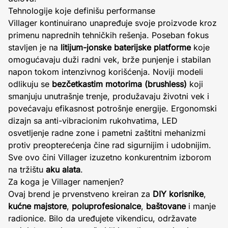
Tehnologije koje definišu performanse
Villager kontinuirano unapređuje svoje proizvode kroz
primenu naprednih tehničkih rešenja. Poseban fokus
stavljen je na
litijum-jonske baterijske platforme
koje
omogućavaju duži radni vek, brže punjenje i stabilan
napon tokom intenzivnog korišćenja. Noviji modeli
odlikuju se
bezčetkastim motorima (brushless)
koji
smanjuju unutrašnje trenje, produžavaju životni vek i
povećavaju efikasnost potrošnje energije. Ergonomski
dizajn sa anti-vibracionim rukohvatima, LED
osvetljenje radne zone i pametni zaštitni mehanizmi
protiv preopterećenja čine rad sigurnijim i udobnijim.
Sve ovo čini Villager izuzetno konkurentnim izborom
na tržištu
aku alata
.
Za koga je Villager namenjen?
Ovaj brend je prvenstveno kreiran za
DIY korisnike
,
kućne majstore
,
poluprofesionalce
,
baštovane
i manje
radionice. Bilo da uređujete vikendicu, održavate