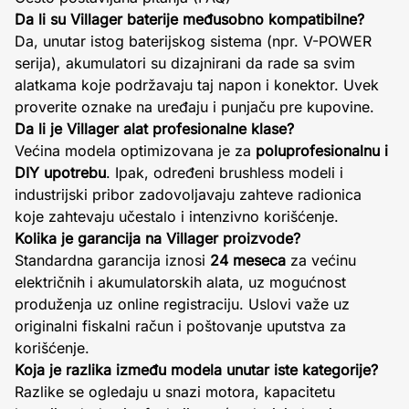
Da li su Villager baterije međusobno kompatibilne?
Da, unutar istog baterijskog sistema (npr. V-POWER
serija), akumulatori su dizajnirani da rade sa svim
alatkama koje podržavaju taj napon i konektor. Uvek
proverite oznake na uređaju i punjaču pre kupovine.
Da li je Villager alat profesionalne klase?
Većina modela optimizovana je za
poluprofesionalnu i
DIY upotrebu
. Ipak, određeni brushless modeli i
industrijski pribor zadovoljavaju zahteve radionica
koje zahtevaju učestalo i intenzivno korišćenje.
Kolika je garancija na Villager proizvode?
Standardna garancija iznosi
24 meseca
za većinu
električnih i akumulatorskih alata, uz mogućnost
produženja uz online registraciju. Uslovi važe uz
originalni fiskalni račun i poštovanje uputstva za
korišćenje.
Koja je razlika između modela unutar iste kategorije?
Razlike se ogledaju u snazi motora, kapacitetu