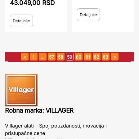
43.049,00 RSD
Detaljnije
Detaljnije
1
…
57
58
59
60
61
62
63
Robna marka: VILLAGER
Villager alati - Spoj pouzdanosti, inovacija i
pristupačne cene