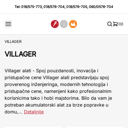
Tel:
018/575-773
,
018/576-704
,
018/576-705
,
060/0576-704
(0)
VILLAGER
VILLAGER
Villager alati - Spoj pouzdanosti, inovacija i
pristupačne cene Villager alati predstavljaju spoj
proverenog inženjeringa, modernih tehnologija i
pristupačne cene, namenjeni kako profesionalnim
korisnicima tako i hobi majstorima. Bilo da vam je
potreban akumulatorski alat za brze popravke u
domu,...
Detaljnije