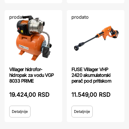
prodato
prodato
Villager hidrofor-
FUSE Villager VHP
hidropak za vodu VGP
2420 akumulatorski
8033 PRIME
perač pod pritiskom
19.424,00 RSD
11.549,00 RSD
Detaljnije
Detaljnije