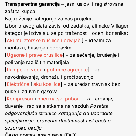
Transparentna garancija
– jasni uslovi i registrovana
zaštita kupca
Najtraženije kategorije za vaš projekat
Izbor pravog alata zavisi od zadatka, ali neke Villager
kategorije izdvajaju se po traženosti i oceni korisnika:
[
Akumulatorske bušilice
i odvijači
] – idealni za
montažu, bušenje i popravke
[
Ugaone i prave brusilice
] – za sečenje, brušenje i
poliranje različitih materijala
[
Pumpe za vodu
i
potopne agregate
] – za
navodnjavanje, drenažu i prečipavanje
[
Električne
i
aku kosilice
] – za uredan travnjak bez
buke i izduvnih gasova
[
Kompresori
i
pneumatski pribor
] – za farbanje,
duvanje i rad sa alatkama na vazduh
Posetite
odgovarajuće stranice kategorija da uporedite
specifikacije, proverite dostupnost i iskoristite
sezonske akcije.
Često postavljana pitanja (FAQ)