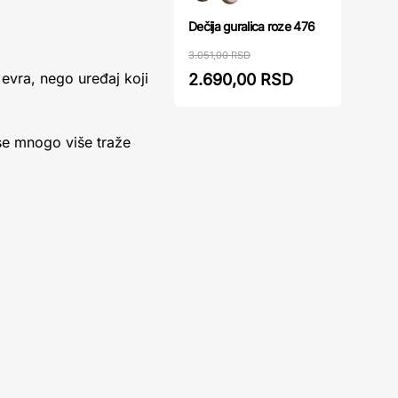
Dečija guralica roze 476
3.051,00 RSD
 evra, nego uređaj koji
2.690,00 RSD
se mnogo više traže