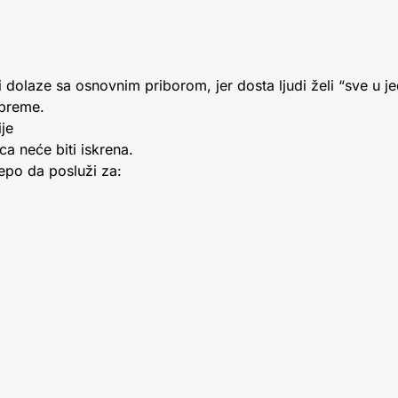
i dolaze sa osnovnim priborom, jer dosta ljudi želi “sve u 
opreme.
ije
a neće biti iskrena.
po da posluži za: