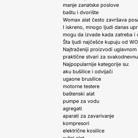
manje zanatske poslove
baštu i dvorište
Womax alat često završava pos
I iskreno, mnogo ljudi danas upra
mogu da izvade kada zatreba i 
Šta ljudi najčešće kupuju od 
Najtraženiji proizvodi uglavno
praktične stvari za svakodnevnu
Najpopularnije kategorije su:
aku bušilice i odvijači
ugaone brusilice
motorne testere
baštenski alat
pumpe za vodu
agregati
aparati za zavarivanje
kompresori
električne kosilice