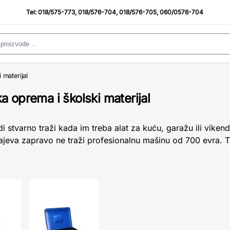
Tel:
018/575-773
,
018/576-704
,
018/576-705
,
060/0576-704
 materijal
 oprema i školski materijal
i stvarno traži kada im treba alat za kuću, garažu ili vike
ajeva zapravo ne traži profesionalnu mašinu od 700 evra. T