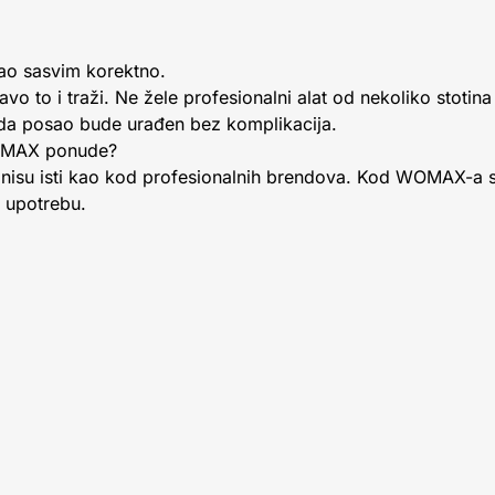
ao sasvim korektno.
vo to i traži. Ne žele profesionalni alat od nekoliko stotina
da posao bude urađen bez komplikacija.
WOMAX ponude?
m nisu isti kao kod profesionalnih brendova. Kod WOMAX-a 
 upotrebu.