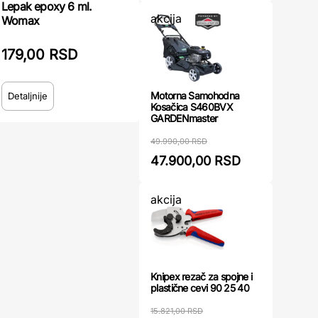
Lepak epoxy 6 ml.
akcija
Womax
179,00 RSD
Motorna Samohodna
Detaljnije
Kosačica S460BVX
GARDENmaster
49.990,00 RSD
47.900,00 RSD
akcija
Knipex rezač za spojne i
plastične cevi 90 25 40
15.821,00 RSD