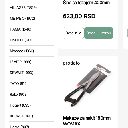
Šina sa ležajem 400mm
VILLAGER (1859)
623,00 RSD
METABO (1672)
HAMA (1546)
Detaljnije
EINHELL (1471)
Modeco (1060)
LEVIOR (999)
prodato
DEWALT (993)
YATO (915)
Ruko (902)
Hogert (895)
BEOROL (847)
Makaze za nakit 180mm
WOMAX
Home (807)