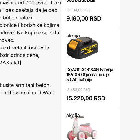
 mašinu od 700 evra. Traži
a i bez osećaja da je dao
10.904,00 RSD
jbolje snalazi.
9.190,00 RSD
ionice i korisnike kojima
radove. Ne kupuje se zato
akcija
 novac.
e drveta ili osnovne
bzir odnos cene,
MAX alat]
DeWalt DCB184G Baterija
18V XR Otporna na ulje
5.0Ah baterija
bušite armirani beton,
18.483,00 RSD
 Professional ili DeWalt.
15.220,00 RSD
akcija