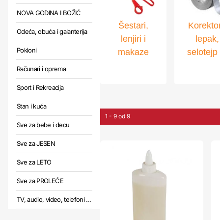
NOVA GODINA I BOŽIĆ
Šestari,
Korektor
Odeća, obuća i galanterija
lenjiri i
lepak,
Pokloni
makaze
selotejp 
Računari i oprema
Sport i Rekreacija
Stan i kuća
1 - 9 od 9
Sve za bebe i decu
Sve za JESEN
Sve za LETO
Sve za PROLEĆE
TV, audio, video, telefoni ...