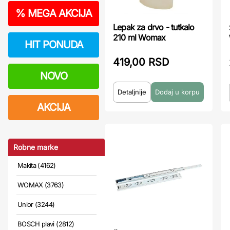
%
MEGA AKCIJA
Lepak za drvo - tutkalo
210 ml Womax
HIT PONUDA
419,00 RSD
NOVO
Detaljnije
AKCIJA
Robne marke
Makita (4162)
WOMAX (3763)
Unior (3244)
BOSCH plavi (2812)