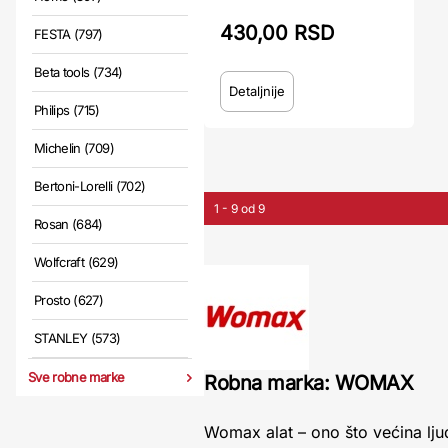
430,00 RSD
FESTA (797)
Beta tools (734)
Detaljnije
Philips (715)
Michelin (709)
Bertoni-Lorelli (702)
1 - 9 od 9
Rosan (684)
Wolfcraft (629)
Prosto (627)
STANLEY (573)
Sve robne marke
Robna marka: WOMAX
Womax alat – ono što većina ljud