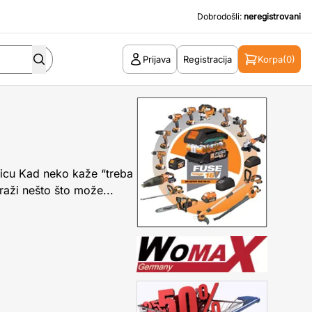
Dobrodošli:
neregistrovani
Prijava
Registracija
Korpa
(0)
ndicu Kad neko kaže “treba
raži nešto što može...