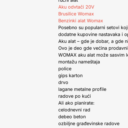
ručni alat
Aku odvtači 20V
Brusilice Womax
Benzinki alat Womax
Posebno su popularni setovi koj
dodatne kupovine nastavaka i 
Aku alat – gde je dobar, a gde n
Ovo je deo gde većina prodavnic
WOMAX aku alat može sasvim le
montažu nameštaja
police
gips karton
drvo
lagane metalne profile
radove po kući
Ali ako planirate:
celodnevni rad
debeo beton
ozbiljne građevinske radove