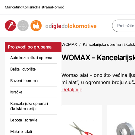
Marketing
Korisnička strana
Pomoć
WOMAX
/
Kancelarijska oprema i školski
Proizvodi po grupama
WOMAX - Kancelarijska
Auto kozmetika i oprema
Bašta i dvorište
Womax alat – ono što većina ljud
Bazeni i oprema
mi alat”, u ogromnom broju sluč
Detaljnije
Igračke
Kancelarijska oprema i
školski materijal
Lepota i zdravlje
Mašine i alati