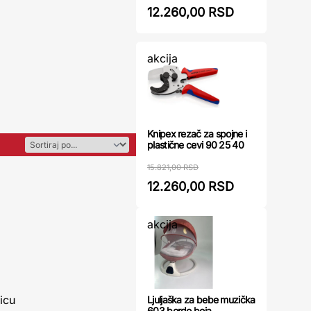
12.260,00 RSD
akcija
Knipex rezač za spojne i
plastične cevi 90 25 40
15.821,00 RSD
12.260,00 RSD
akcija
icu
Ljuljaška za bebe muzička
603 bordo boja