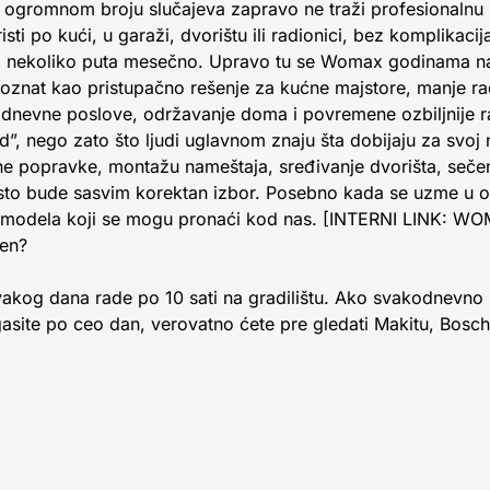
u ogromnom broju slučajeva zapravo ne traži profesionalnu
ti po kući, u garaži, dvorištu ili radionici, bez komplikacij
titi nekoliko puta mesečno. Upravo tu se Womax godinama na
znat kao pristupačno rešenje za kućne majstore, manje rad
kodnevne poslove, održavanje doma i povremene ozbiljnije 
nd”, nego zato što ljudi uglavnom znaju šta dobijaju za svoj
 popravke, montažu nameštaja, sređivanje dvorišta, sečenj
to bude sasvim korektan izbor. Posebno kada se uzme u o
or modela koji se mogu pronaći kod nas. [INTERNI LINK: WO
en?
vakog dana rade po 10 sati na gradilištu. Ako svakodnevno 
 gasite po ceo dan, verovatno ćete pre gledati Makitu, Bosch