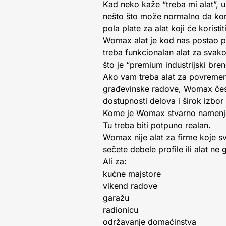
Kad neko kaže “treba mi alat”, 
nešto što može normalno da koris
pola plate za alat koji će koris
Womax alat je kod nas postao po
treba funkcionalan alat za sva
što je “premium industrijski bre
Ako vam treba alat za povremene
građevinske radove, Womax čes
dostupnosti delova i širok izb
Kome je Womax stvarno namenj
Tu treba biti potpuno realan.
Womax nije alat za firme koje s
sečete debele profile ili alat ne
Ali za:
kućne majstore
vikend radove
garažu
radionicu
održavanje domaćinstva