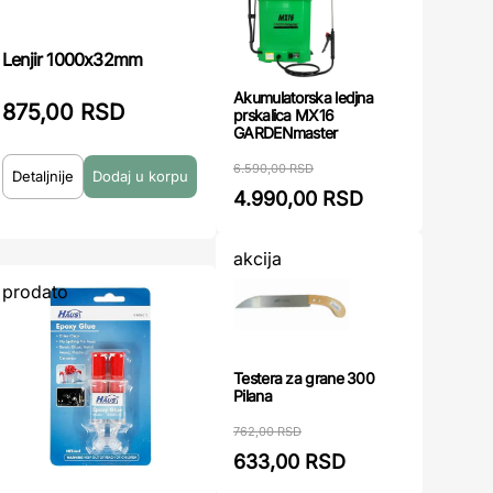
Lenjir 1000x32mm
Akumulatorska ledjna
875,00 RSD
prskalica MX16
GARDENmaster
6.590,00 RSD
Detaljnije
4.990,00 RSD
akcija
prodato
Testera za grane 300
Pilana
762,00 RSD
633,00 RSD