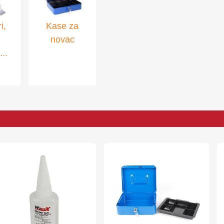
i,
Kase za
novac
...