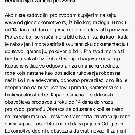
Reklamacija i zamena proizvoda
Ako niste zadovoljni proizvodom kupljenim na sajtu
www.odigledolokomotive.rs, iz bilo kog razloga, u roku
od 14 dana od dana prijema robe možete vratiti proizvod.
Proizvod koji se vraća mora biti u istom stanju kao i kada
je nabavljen i mora sadržati svu tehničku dokumentaciju (
uputstvo, garanciju, pakovanje itd ). Proizvod mora biti
bez bilo kakvih fizičkih oštećenja i tragova korišćenja.
Kupac je isključivo odgovoran za umanjenu vrednost
robe koja nastane kao posledica rukovanja robom na
način koji nije adekvatan, odnosno prevazilazi ono što je
neophodno da bi se ustanovili priroda, karakteristike i
funkcionalnost robe. Kupac pismeno ili elektronski
obaveštava prodavca u roku od 14 dana da vraća
proizvod, pomoću Obrasca za odustanak koji se nalazi
na poledjini računa. Troškove transporta pri vraćanju robe
snosi kupac. Posle 14 dana od dana prijema Od Igle Do
Lokomotive doo nije obavezna da vrati novac ili zameni