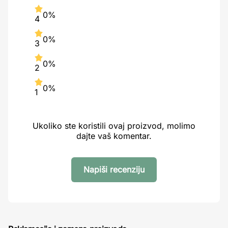
0%
4
0%
3
0%
2
0%
1
Ukoliko ste koristili ovaj proizvod, molimo
dajte vaš komentar.
Napiši recenziju