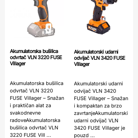
Akumulatorska bušilica
Akumulatorski udarni
odvrtač VLN 3220 FUSE
odvijač VLN 3420 FUSE
Villager
Villager
Akumulatorska bušilica
Akumulatorski udarni
odvrtač VLN 3220
odvijač VLN 3420
FUSE Villager – Snažan
FUSE Villager – Snažan
i praktičan alat za
i kompaktan za brzo
svakodnevne
zavrtanjeAkumulatorski
radoveAkumulatorska
udarni odvijač VLN
bušilica odvrtač VLN
3420 FUSE Villager je
3220 FUSE Vill ...
pouzd ...