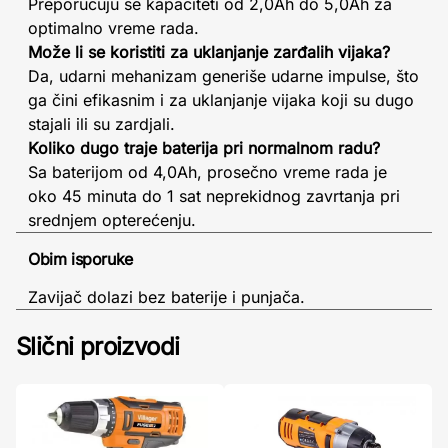
Preporučuju se kapaciteti od 2,0Ah do 5,0Ah za
optimalno vreme rada.
Može li se koristiti za uklanjanje zarđalih vijaka?
Da, udarni mehanizam generiše udarne impulse, što
ga čini efikasnim i za uklanjanje vijaka koji su dugo
stajali ili su zardjali.
Koliko dugo traje baterija pri normalnom radu?
Sa baterijom od 4,0Ah, prosečno vreme rada je
oko 45 minuta do 1 sat neprekidnog zavrtanja pri
srednjem opterećenju.
Obim isporuke
Zavijač dolazi bez baterije i punjača.
Slični proizvodi