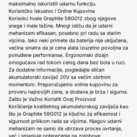
maksimalno iskoristili udarnu funkciju.
Korisničko Iskustvo i Online Kupovina
Korisnici hvale Graphite 58G012 zbog njegove
snage i male težine. Mnogi ističu da je udarni
mehanizam efikasan, posebno pri radu sa starim
vijcima. Iako neki primete da baterija nije uključena,
većina smatra da je cena alata izuzetno povoljna za
ponuđene performanse. Ergonomski dizajn
omogućava rad tokom celog dana bez bola u ruci.
Za dodatne informacije, pogledajte sličan
akumulatorski zavijač 20V sa većim obrtnim
momentom. Preporučujemo online kupovinu za
proveru najnovijih cena, a dostava je brza i sigurna.
Zašto je Važno Koristiti Ovaj Proizvod
Korišćenje kvalitetnog akumulatorskog zavijača kao
što je Graphite 58G012 je ključno za efikasnost i
sigurnost prilikom rada sa vijcima. Njegov udarni
mehanizam ne samo da ubrzava proces uvrtanja,
već i smanjuje opterećenje na zglobove,