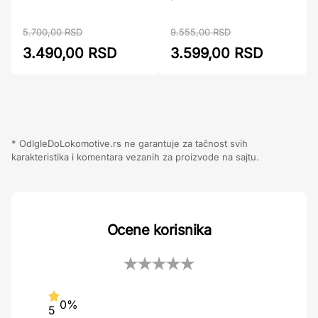
9.555,00 RSD
5.700,00 RSD
3.599,00 RSD
3.490,00 RSD
* OdIgleDoLokomotive.rs ne garantuje za tačnost svih
karakteristika i komentara vezanih za proizvode na sajtu.
Ocene korisnika
0%
5