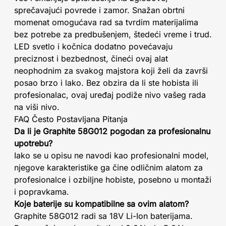
sprečavajući povrede i zamor. Snažan obrtni
momenat omogućava rad sa tvrdim materijalima
bez potrebe za predbušenjem, štedeći vreme i trud.
LED svetlo i kočnica dodatno povećavaju
preciznost i bezbednost, čineći ovaj alat
neophodnim za svakog majstora koji želi da završi
posao brzo i lako. Bez obzira da li ste hobista ili
profesionalac, ovaj uređaj podiže nivo vašeg rada
na viši nivo.
FAQ Često Postavljana Pitanja
Da li je Graphite 58G012 pogodan za profesionalnu
upotrebu?
Iako se u opisu ne navodi kao profesionalni model,
njegove karakteristike ga čine odličnim alatom za
profesionalce i ozbiljne hobiste, posebno u montaži
i popravkama.
Koje baterije su kompatibilne sa ovim alatom?
Graphite 58G012 radi sa 18V Li-Ion baterijama.