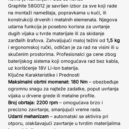
Graphite 58G012 je savršen izbor za sve koji rade
na montaži nameštaja, popravkama u kući, ili
konstrukciji drvenih i metalnih elemenata. Njegova
udarna funkcija je posebno korisna za uvrtanje
dugih vijaka u tvrde materijale ili za skidanje
zarđalih šrafova. Zahvaljujući maloj težini od
1,5 kg
i ergonomskoj ručki, odličan je za rad na visini ili u
skučenim prostorima. Profesionalci ga cene zbog
baterijskog sistema koji omogućava rad bez kabla,
uz korišćenje 18V Li-Ion baterija.
Ključne Karakteristike i Prednosti
Maksimalni obrtni momenat: 180 Nm
– obezbeđuje
ogromnu snagu za najteže zadatke, poput uvrtanja
vijaka u drvene grede ili metalne profile.
Broj obrtaja: 2200 rpm
– omogućava brzo i
precizno zavrtanje, smanjujući vreme rada.
Udarni mehanizam
– automatski se aktivira pri
otporu, olakšavajući zavrtanje u tvrdim materijalima