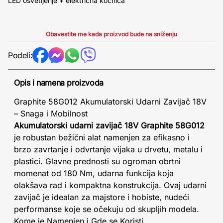
LED osvetljenje + električna kočnica
Obavestite me kada proizvod bude na sniženju
Podeli:
Opis i namena proizvoda
Graphite 58G012 Akumulatorski Udarni Zavijač 18V
– Snaga i Mobilnost
Akumulatorski udarni zavijač 18V Graphite 58G012
je robustan bežični alat namenjen za efikasno i
brzo zavrtanje i odvrtanje vijaka u drvetu, metalu i
plastici. Glavne prednosti su ogroman obrtni
momenat od 180 Nm, udarna funkcija koja
olakšava rad i kompaktna konstrukcija. Ovaj udarni
zavijač je idealan za majstore i hobiste, nudeći
performanse koje se očekuju od skupljih modela.
Kome je Namenjen i Gde se Koristi