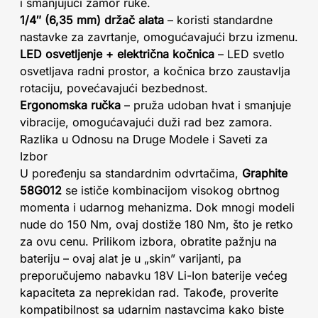
i smanjujući zamor ruke.
1/4″ (6,35 mm) držač alata
– koristi standardne
nastavke za zavrtanje, omogućavajući brzu izmenu.
LED osvetljenje + električna kočnica
– LED svetlo
osvetljava radni prostor, a kočnica brzo zaustavlja
rotaciju, povećavajući bezbednost.
Ergonomska ručka
– pruža udoban hvat i smanjuje
vibracije, omogućavajući duži rad bez zamora.
Razlika u Odnosu na Druge Modele i Saveti za
Izbor
U poređenju sa standardnim odvrtačima,
Graphite
58G012
se ističe kombinacijom visokog obrtnog
momenta i udarnog mehanizma. Dok mnogi modeli
nude do 150 Nm, ovaj dostiže 180 Nm, što je retko
za ovu cenu. Prilikom izbora, obratite pažnju na
bateriju – ovaj alat je u „skin” varijanti, pa
preporučujemo nabavku 18V Li-Ion baterije većeg
kapaciteta za neprekidan rad. Takođe, proverite
kompatibilnost sa udarnim nastavcima kako biste