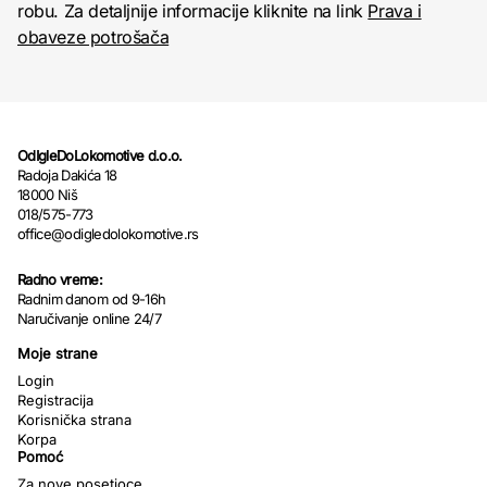
robu. Za detaljnije informacije kliknite na link
Prava i
obaveze potrošača
OdIgleDoLokomotive d.o.o.
Radoja Dakića 18
18000 Niš
018/575-773
office@odigledolokomotive.rs
Radno vreme:
Radnim danom od 9-16h
Naručivanje online 24/7
Moje strane
Login
Registracija
Korisnička strana
Korpa
Pomoć
Za nove posetioce