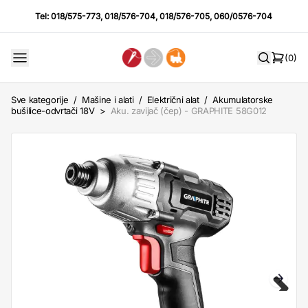
Tel:
018/575-773
,
018/576-704
,
018/576-705
,
060/0576-704
(0)
Sve kategorije
/
Mašine i alati
/
Električni alat
/
Akumulatorske
bušilice-odvrtači 18V
>
Aku. zavijač (čep) - GRAPHITE 58G012