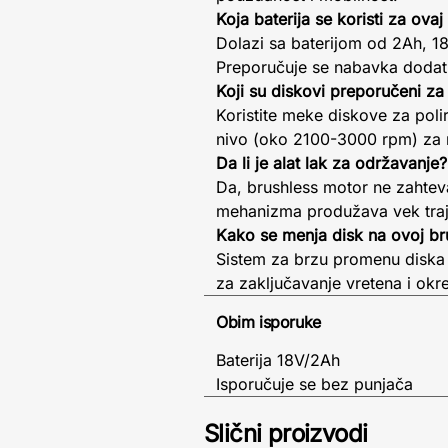
Koja baterija se koristi za ova
Dolazi sa baterijom od 2Ah, 18 
Preporučuje se nabavka dodatn
Koji su diskovi preporučeni za
Koristite meke diskove za poli
nivo (oko 2100-3000 rpm) za na
Da li je alat lak za održavanje?
Da, brushless motor ne zahtev
mehanizma produžava vek traja
Kako se menja disk na ovoj bru
Sistem za brzu promenu diska 
za zaključavanje vretena i okre
Obim isporuke
Baterija 18V/2Ah
Isporučuje se bez punjača
Slični proizvodi