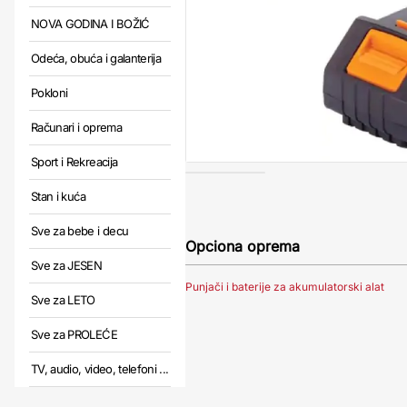
NOVA GODINA I BOŽIĆ
Odeća, obuća i galanterija
Pokloni
Računari i oprema
Sport i Rekreacija
Stan i kuća
Sve za bebe i decu
Opciona oprema
Sve za JESEN
Punjači i baterije za akumulatorski alat
Sve za LETO
Sve za PROLEĆE
TV, audio, video, telefoni ...