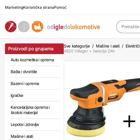
Marketing
Korisnička strana
Pomoć
Sve kategorije
/
Mašine i alati
/
Električn
Proizvodi po grupama
4820 Villager + baterija 2Ah
Auto kozmetika i oprema
Bašta i dvorište
Bazeni i oprema
Igračke
Kancelarijska oprema i
školski materijal
Lepota i zdravlje
Mašine i alati