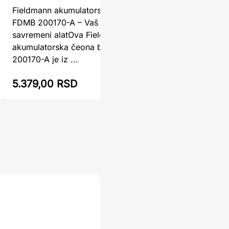
Fieldmann akumulatorska čeona brusilica
Akumulato
FDMB 200170-A – Vaš nezamenljivi
Vaš pouzd
savremeni alatOva Fieldmann
radoveAku
akumulatorska čeona brusilica FDMB
ISKRA je 
200170-A je iz ...
5.379,00 RSD
5.490,