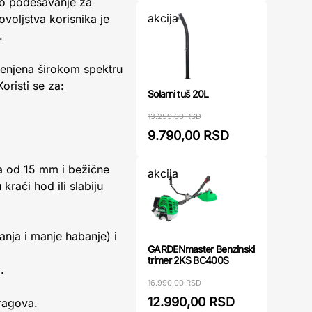
o podešavanje za
akcija
ovoljstva korisnika je
.
enjena širokom spektru
oristi se za:
Solarni tuš 20L
13.259,00 RSD
9.790,00 RSD
a od 15 mm i bežične
akcija
kraći hod ili slabiju
anja i manje habanje) i
GARDENmaster Benzinski
trimer 2KS BC400S
.
16.990,00 RSD
12.990,00 RSD
tragova.