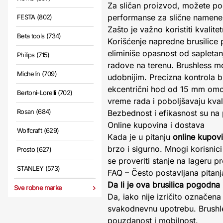
Za sličan proizvod, možete po
performanse za slične namene
FESTA (802)
Zašto je važno koristiti kvalit
Beta tools (734)
Korišćenje napredne brusilice 
eliminiše opasnost od sapletan
Philips (715)
radove na terenu. Brushless mo
Michelin (709)
udobnijim. Precizna kontrola b
ekcentrični hod od 15 mm omog
Bertoni-Lorelli (702)
vreme rada i poboljšavaju kvali
Rosan (684)
Bezbednost i efikasnost su na 
Online kupovina i dostava
Wolfcraft (629)
Kada je u pitanju
online kupov
brzo i sigurno. Mnogi korisni
Prosto (627)
se proveriti stanje na lageru p
STANLEY (573)
FAQ – Često postavljana pitanj
Da li je ova brusilica pogodna
Sve robne marke
Da, iako nije izričito označen
svakodnevnu upotrebu. Brushles
pouzdanost i mobilnost.