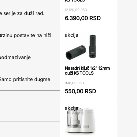
12.120,00 RSD
 serije za duži rad.
6.390,00 RSD
akcija
zinu postavite na niži
 podmazivanje
Nasadni ključ 1/2" 12mm
duži KS TOOLS
Samo pritisnite dugme
936,00 RSD
550,00 RSD
akcija