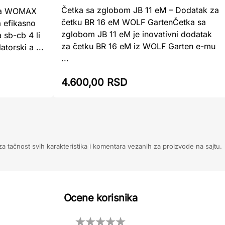
Četka sa zglobom JB 11 eM – Dodatak za
tka WOMAX
četku BR 16 eM WOLF GartenČetka sa
a efikasno
zglobom JB 11 eM je inovativni dodatak
 sb-cb 4 li
za četku BR 16 eM iz WOLF Garten e-mu
orski a ...
...
4.600,00 RSD
 tačnost svih karakteristika i komentara vezanih za proizvode na sajtu.
Ocene korisnika