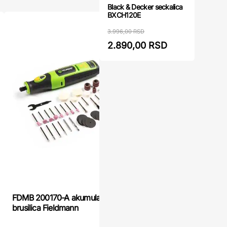
Black & Decker seckalica
BXCH120E
3.996,00 RSD
2.890,00 RSD
FDMB 200170-A akumulatorska čeona
Akumulator
brusilica Fieldmann