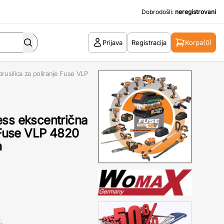
Dobrodošli:
neregistrovani
Prijava
Registracija
Korpa
(0)
rusilica za poliranje Fuse VLP
ess ekscentrična
e Fuse VLP 4820
h