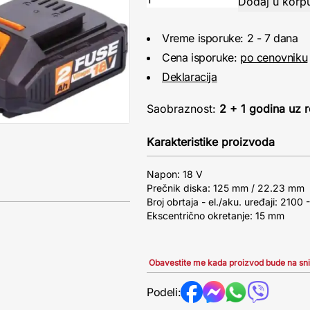
Vreme isporuke: 2 - 7 dana
Cena isporuke:
po cenovniku
Deklaracija
Saobraznost:
2 + 1 godina uz r
Karakteristike proizvoda
Napon: 18 V
Prečnik diska: 125 mm / 22.23 mm
Broj obrtaja - el./aku. uređaji: 2100
Ekscentrično okretanje: 15 mm
Obavestite me kada proizvod bude na sn
Podeli: