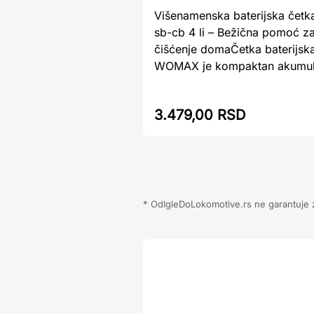
Višenamenska baterijska če
sb-cb 4 li – Bežična pomoć z
čišćenje domaČetka baterijska
WOMAX je kompaktan akumulat
3.479,00 RSD
* OdIgleDoLokomotive.rs ne garantuje za