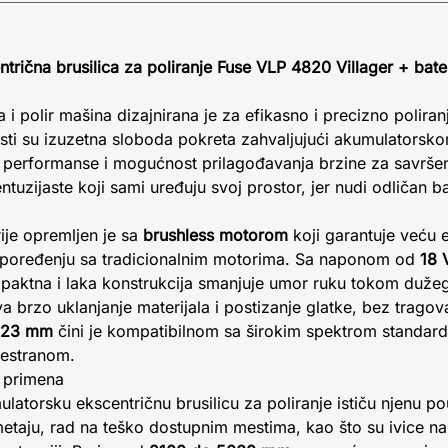
trična brusilica za poliranje Fuse VLP 4820 Villager + bate
i polir mašina dizajnirana je za efikasno i precizno poliranj
sti su izuzetna sloboda pokreta zahvaljujući akumulatorsko
performanse i mogućnost prilagođavanja brzine za savršen r
entuzijaste koji sami uređuju svoj prostor, jer nudi odličan 
rije opremljen je sa
brushless motorom
koji garantuje veću e
 u poređenju sa tradicionalnim motorima. Sa naponom od
18 
aktna i laka konstrukcija smanjuje umor ruku tokom dužeg
brzo uklanjanje materijala i postizanje glatke, bez tragov
.23 mm
čini je kompatibilnom sa širokim spektrom standardn
svestranom.
a primena
mulatorsku ekscentričnu brusilicu za poliranje ističu njenu p
etaju, rad na teško dostupnim mestima, kao što su ivice na