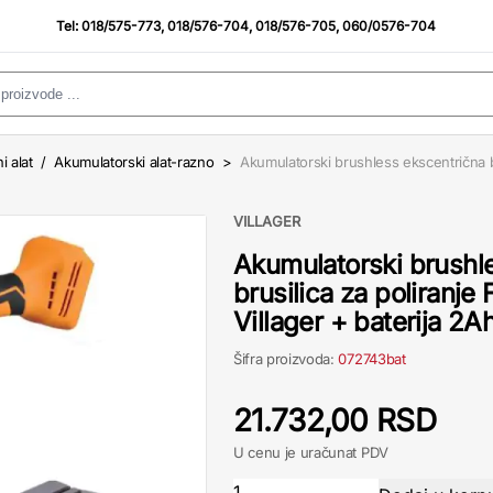
Tel:
018/575-773
,
018/576-704
,
018/576-705
,
060/0576-704
i alat
/
Akumulatorski alat-razno
>
Akumulatorski brushless ekscentrična b
VILLAGER
Akumulatorski brushl
brusilica za poliranj
Villager + baterija 2A
Šifra proizvoda:
072743bat
21.732,00 RSD
U cenu je uračunat PDV