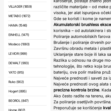
karoserije, postaje znatno jedn
različite materijale – od meke 
VILLAGER (1859)
visoka, jer alat ispunjava očeki
METABO (1672)
Gde se koristi i kome je name
Akumulatorski brushless ekscen
HAMA (1546)
korisnika – od autolakirera i s
EINHELL (1471)
Poliranje automobilskih farova 
Brušenje i poliranje drvenih po
Modeco (1060)
Završnu obradu metala i plasti
LEVIOR (999)
Uklanjanje stare boje ili laka 
Razlika u odnosu na druge mod
DEWALT (993)
tehnologije, što retko koja bru
bateriju, ova polir mašina pru
YATO (915)
Najveće prednosti i saveti za 
Ruko (902)
Najveće prednosti ovog alata
precizna kontrola brzine
. Kada
Hogert (895)
Ako često radite na terenu, ak
BEOROL (847)
Za poliranje osetljivih površin
Preporučuje se korišćenje
kval
Home (807)