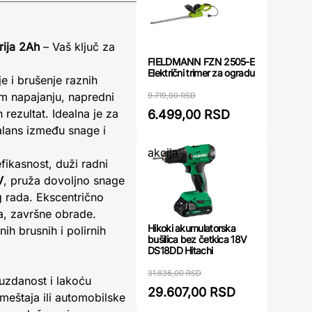
rija 2Ah
– Vaš ključ za
FIELDMANN FZN 2505-E
Električni trimer za ogradu
e i brušenje raznih
m napajanju, napredni
9.719,00 RSD
ezultat. Idealna je za
6.499,00 RSD
balans između snage i
akcija
fikasnost, duži radni
V
, pruža dovoljno snage
 rada. Ekscentrično
a, završne obrade.
Hikoki akumulatorska
ih brusnih i polirnih
bušilica bez četkica 18V
DS18DD Hitachi
31.836,00 RSD
ouzdanost i lakoću
29.607,00 RSD
meštaja ili automobilske