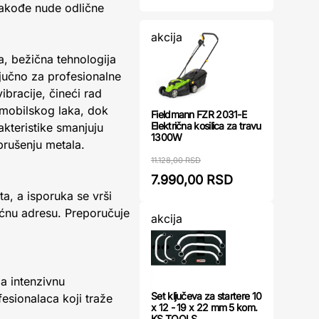
takođe nude odlične
akcija
a, bežična tehnologija
jučno za profesionalne
bracije, čineći rad
omobilskog laka, dok
Fieldmann FZR 2031-E
Električna kosilica za travu
kteristike smanjuju
1300W
 brušenju metala.
11.128,00 RSD
7.990,00 RSD
a, a isporuka se vrši
ućnu adresu. Preporučuje
akcija
za intenzivnu
Set ključeva za startere 10
esionalaca koji traže
x 12 - 19 x 22 mm 5 kom.
KS TOOLS