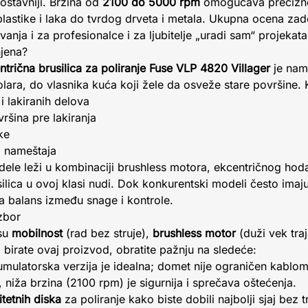
ostavniji. Brzina od
2100 do 5000 rpm
omogućava precizn
plastike i laka do tvrdog drveta i metala. Ukupna ocena zad
vanja i za profesionalce i za ljubitelje „uradi sam“ projekata
njena?
trična brusilica za poliranje Fuse VLP 4820 Villager
je nam
tolara, do vlasnika kuća koji žele da osveže stare površine. K
i lakiranih delova
vršina pre lakiranja
ke
sa nameštaja
ele leži u kombinaciji brushless motora, ekcentričnog hod
silica u ovoj klasi nudi. Dok konkurentski modeli često imaju 
ža balans između snage i kontrole.
izbor
 su
mobilnost
(rad bez struje),
brushless motor
(duži vek traj
 birate ovaj proizvod, obratite pažnju na sledeće:
umulatorska verzija je idealna; domet nije ograničen kablom
a, niža brzina (2100 rpm) je sigurnija i sprečava oštećenja.
itetnih diska
za poliranje kako biste dobili najbolji sjaj bez 