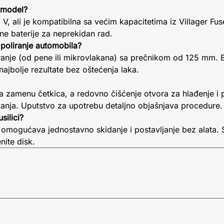
j model?
V, ali je kompatibilna sa većim kapacitetima iz Villager Fuse
e baterije za neprekidan rad.
 poliranje automobila?
ranje (od pene ili mikrovlakana) sa prečnikom od 125 mm. Br
jbolje rezultate bez oštećenja laka.
a zamenu četkica, a redovno čišćenje otvora za hlađenje i
nja. Uputstvo za upotrebu detaljno objašnjava procedure.
silici?
omogućava jednostavno skidanje i postavljanje bez alata. 
nite disk.