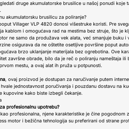
gledati druge akumulatorske brusilice u našoj ponudi koje 
.
etnu akumulatorsku brusilicu za poliranje?
poput Villager VLP 4820 donosi višestruke koristi. Pre sveg
ja kablom i omogućava rad na mestima bez struje, što je kl
tor ne samo da produžava vek alata, već smanjuje buku i vi
rzine osigurava da ne oštetite osetljive površine poput aut
ućava brzo uklanjanje materijala bez ogrebotina. Ove kara
tet završne obrade, bilo da je reč o poliranju nameštaja ili
prvom mestu, a ovaj alat ih pruža u potpunosti.
ina
, ovaj proizvod je dostupan za naručivanje putem internet
ci hvale jednostavnost poručivanja i pouzdanu dostavu na k
re kupovine kako biste izbegli čekanje.
a
 za profesionalnu upotrebu?
a kao profesionalna, njene karakteristike je čine pogodnom 
s motor i bežična tehnologija su preferirani od strane prof