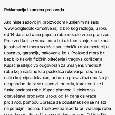
Reklamacija i zamena proizvoda
Ako niste zadovoljni proizvodom kupljenim na sajtu
www.odigledolokomotive.rs, iz bilo kog razloga, u roku
od 14 dana od dana prijema robe možete vratiti proizvod.
Proizvod koji se vraća mora biti u istom stanju kao i kada
je nabavljen i mora sadržati svu tehničku dokumentaciju (
uputstvo, garanciju, pakovanje itd ). Proizvod mora biti
bez bilo kakvih fizičkih oštećenja i tragova korišćenja.
Kupac je isključivo odgovoran za umanjenu vrednost
robe koja nastane kao posledica rukovanja robom na
način koji nije adekvatan, odnosno prevazilazi ono što je
neophodno da bi se ustanovili priroda, karakteristike i
funkcionalnost robe. Kupac pismeno ili elektronski
obaveštava prodavca u roku od 14 dana da vraća
proizvod, pomoću Obrasca za odustanak koji se nalazi
na poledjini računa. Troškove transporta pri vraćanju robe
snosi kupac. Posle 14 dana od dana prijema Od Igle Do