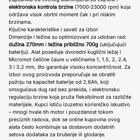
elektronska kontrola brzine
(7000-23000 rpm) koja
održava visok obrtni moment čak i pri niskim
brzinama.
Ključne karakteristike i saveti za izbor
Dimenzije i težina su optimizovani za udoban rad:
dužina 270mm
i
težina približno 700g
(uključujući
bateriju). Alat poseduje dvoredni kuglični ležaj i
Micromot čelične čaure u veličinama 1, 1.5, 2, 2.4,
3 i 3.2 mm, što garantuje visoku koncentričnost. Za
izbor ovog proizvoda preporučuje se obratiti
pažnju na kapacitet baterije od 2.6Ah, koji
omogućava dug rad bez prekida, i elektronsku
regulaciju brzine koja pruža fleksibilnost za različite
materijale. Kupci ističu izuzetno korisničko iskustvo
– mnogi hvale tih motor i pouzdanost tokom
preciznih radova, dok se online kupovina ovog
alata često kombinuje sa dostavom dodatnih
setova dodataka za brušenje ili glodanje.