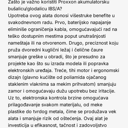
Zašto je važno koristiti Proxxon akumulatorsku
bušalicu/glodalicu IBS/A?
Upotreba ovog alata donosi višestruke benefite u
svakodnevnom radu. Prvo, baterijsko napajanje
eliminiše ograničenja kabla, omogućavajući rad na
teško dostupnim mestima poput unutrašnjosti
nameštaja ili na otvorenom. Drugo, preciznost koju
pruža dvoredni kuglični ležaj i čelične čaure
smanjuje greške u obradi, što je presudno za
projekte kao što su izrada modela ili popravka
elektronskih uređaja. Treće, tihi motor i ergonomski
dizajn (glavno kućište od poliamida ojačanog
staklenim vlaknima sa mekim prihvatom) smanjuju
zamor i omogućavaju dužu upotrebu bez iritacije.
Uz to, elektronska kontrola brzine omogućava
prilagođavanje svakom materijalu, od meke
plastike do tvrdog metala, čime se produžava vek
alata i smanjuje rizik od oštećenja. Ovaj alat je
investicija u efikasnost, tačnost i zadovoljstvo