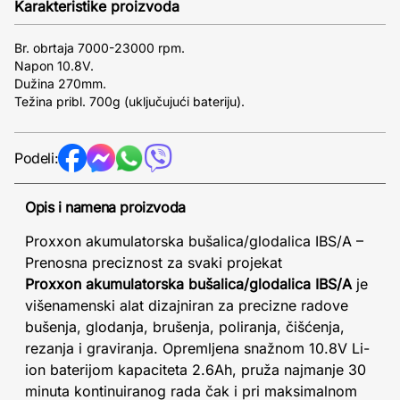
Karakteristike proizvoda
Br. obrtaja 7000-23000 rpm.
Napon 10.8V.
Dužina 270mm.
Težina pribl. 700g (uključujući bateriju).
Podeli:
Opis i namena proizvoda
Proxxon akumulatorska bušalica/glodalica IBS/A –
Prenosna preciznost za svaki projekat
Proxxon akumulatorska bušalica/glodalica IBS/A
je
višenamenski alat dizajniran za precizne radove
bušenja, glodanja, brušenja, poliranja, čišćenja,
rezanja i graviranja. Opremljena snažnom 10.8V Li-
ion baterijom kapaciteta 2.6Ah, pruža najmanje 30
minuta kontinuiranog rada čak i pri maksimalnom