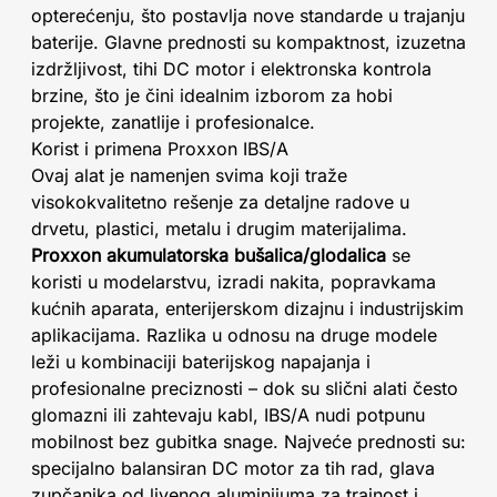
opterećenju, što postavlja nove standarde u trajanju
baterije. Glavne prednosti su kompaktnost, izuzetna
izdržljivost, tihi DC motor i elektronska kontrola
brzine, što je čini idealnim izborom za hobi
projekte, zanatlije i profesionalce.
Korist i primena Proxxon IBS/A
Ovaj alat je namenjen svima koji traže
visokokvalitetno rešenje za detaljne radove u
drvetu, plastici, metalu i drugim materijalima.
Proxxon akumulatorska bušalica/glodalica
se
koristi u modelarstvu, izradi nakita, popravkama
kućnih aparata, enterijerskom dizajnu i industrijskim
aplikacijama. Razlika u odnosu na druge modele
leži u kombinaciji baterijskog napajanja i
profesionalne preciznosti – dok su slični alati često
glomazni ili zahtevaju kabl, IBS/A nudi potpunu
mobilnost bez gubitka snage. Najveće prednosti su:
specijalno balansiran DC motor za tih rad, glava
zupčanika od livenog aluminijuma za trajnost i