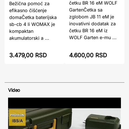
četku BR 16 eM WOLF
Bežična pomoć za
GartenČetka sa
efikasno čišćenje
zglobom JB 11 eM je
domaČetka baterijska
inovativni dodatak za
sb-cb 4 li WOMAX je
četku BR 16 eM iz
kompaktan
WOLF Garten e-mu ...
akumulatorski a ...
3.479,00 RSD
4.600,00 RSD
Video