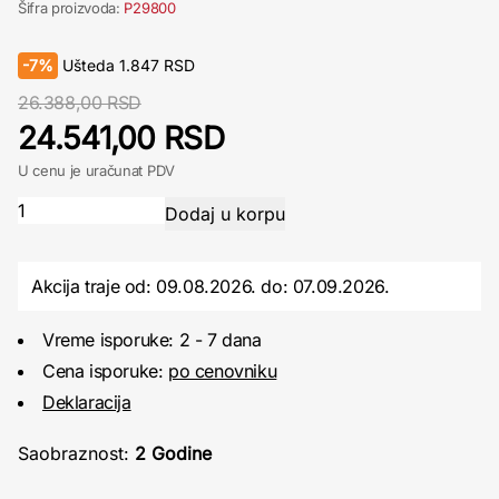
Šifra proizvoda:
P29800
-
7%
Ušteda
1.847
RSD
26.388,00 RSD
24.541,00 RSD
U cenu je uračunat PDV
Akcija traje od: 09.08.2026.
do:
07.09.2026.
Vreme isporuke: 2 - 7 dana
Cena isporuke:
po cenovniku
Deklaracija
Saobraznost:
2 Godine