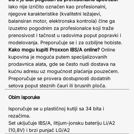
Iako nije izričito označen kao profesionalni,
njegove karakteristike (kvalitetni ležajevi,
balansiran motor, elektronska kontrola) čine ga
izuzetno pogodnim za profesionalce koji traže
prenosivost i tačnost u radovima poput popravki i
modelovanja. Preporučuje se i za ozbiljne hobiste.
Kako mogu kupiti Proxxon IBS/A online?
Online
kupovina je moguća putem specijalizovanih
prodavnica alata, gde se često nudi dostava na
kućnu adresu uz mogućnost plaćanja pouzećem.
Preporučuje se provera dostupnosti dodatnih
setova poput steznih čauri ili brusnih ploča.
Obim isporuke
Isporučuje se u plastičnoj kutiji sa 34 bita i
rezačima.
Set uključuje IBS/A, litijum-jonsku bateriju Li/A2
(10,8V) i brzi punjač LG/A2