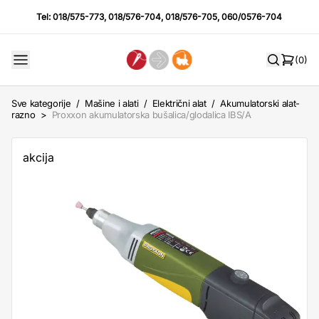
Tel:
018/575-773
,
018/576-704
,
018/576-705
,
060/0576-704
(0)
Sve kategorije
/
Mašine i alati
/
Električni alat
/
Akumulatorski alat-
razno
>
Proxxon akumulatorska bušalica/glodalica IBS/A
akcija