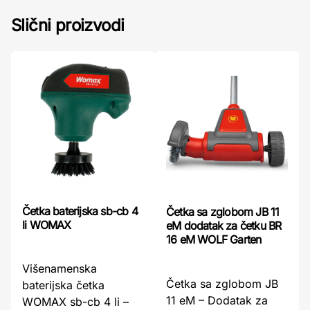
Slični proizvodi
Četka baterijska sb-cb 4
Četka sa zglobom JB 11
li WOMAX
eM dodatak za četku BR
16 eM WOLF Garten
Višenamenska
Četka sa zglobom JB
baterijska četka
11 eM – Dodatak za
WOMAX sb-cb 4 li –