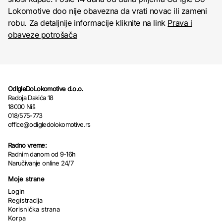
Lokomotive doo nije obavezna da vrati novac ili zameni
robu. Za detaljnije informacije kliknite na link
Prava i
obaveze potrošača
OdIgleDoLokomotive d.o.o.
Radoja Dakića 18
18000 Niš
018/575-773
office@odigledolokomotive.rs
Radno vreme:
Radnim danom od 9-16h
Naručivanje online 24/7
Moje strane
Login
Registracija
Korisnička strana
Korpa