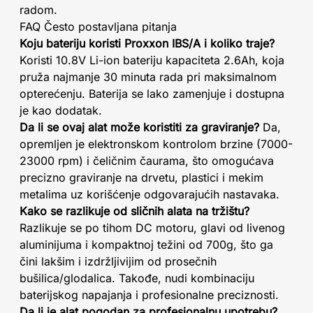
radom.
FAQ Često postavljana pitanja
Koju bateriju koristi Proxxon IBS/A i koliko traje?
Koristi 10.8V Li-ion bateriju kapaciteta 2.6Ah, koja
pruža najmanje 30 minuta rada pri maksimalnom
opterećenju. Baterija se lako zamenjuje i dostupna
je kao dodatak.
Da li se ovaj alat može koristiti za graviranje?
Da,
opremljen je elektronskom kontrolom brzine (7000-
23000 rpm) i čeličnim čaurama, što omogućava
precizno graviranje na drvetu, plastici i mekim
metalima uz korišćenje odgovarajućih nastavaka.
Kako se razlikuje od sličnih alata na tržištu?
Razlikuje se po tihom DC motoru, glavi od livenog
aluminijuma i kompaktnoj težini od 700g, što ga
čini lakšim i izdržljivijim od prosečnih
bušilica/glodalica. Takođe, nudi kombinaciju
baterijskog napajanja i profesionalne preciznosti.
Da li je alat pogodan za profesionalnu upotrebu?