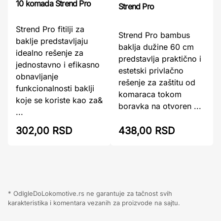
10 komada Strend Pro
Strend Pro
Strend Pro fitilji za
Strend Pro bambus
baklje predstavljaju
baklja dužine 60 cm
idealno rešenje za
predstavlja praktično i
jednostavno i efikasno
estetski privlačno
obnavljanje
rešenje za zaštitu od
funkcionalnosti baklji
komaraca tokom
koje se koriste kao za&
boravka na otvoren ...
...
302,00 RSD
438,00 RSD
* OdIgleDoLokomotive.rs ne garantuje za tačnost svih
karakteristika i komentara vezanih za proizvode na sajtu.