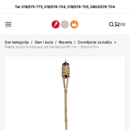
Tel:
018/575-773
,
018/576-704
,
018/576-705
,
060/0576-704
(0)
Sve kategorije
/
Stan i kuća
/
Rasveta
/
Osvetljenje za baštu
>
Baklja protiv komaraca od bambusa 90 cm – Strend Pro