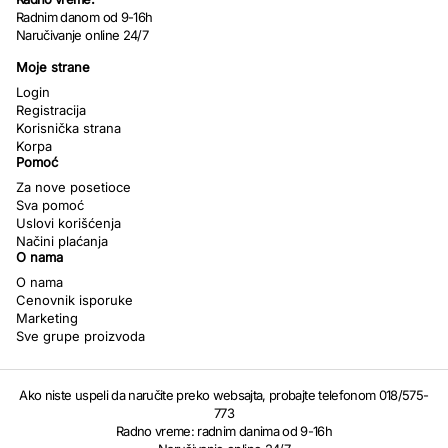
Radnim danom od 9-16h
Naručivanje online 24/7
Moje strane
Login
Registracija
Korisnička strana
Korpa
Pomoć
Za nove posetioce
Sva pomoć
Uslovi korišćenja
Načini plaćanja
O nama
O nama
Cenovnik isporuke
Marketing
Sve grupe proizvoda
Ako niste uspeli da naručite preko websajta, probajte telefonom 018/575-
773
Radno vreme: radnim danima od 9-16h