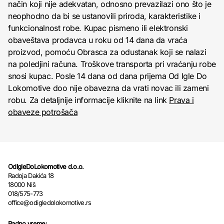
način koji nije adekvatan, odnosno prevazilazi ono što je
neophodno da bi se ustanovili priroda, karakteristike i
funkcionalnost robe. Kupac pismeno ili elektronski
obaveštava prodavca u roku od 14 dana da vraća
proizvod, pomoću Obrasca za odustanak koji se nalazi
na poledjini računa. Troškove transporta pri vraćanju robe
snosi kupac. Posle 14 dana od dana prijema Od Igle Do
Lokomotive doo nije obavezna da vrati novac ili zameni
robu. Za detaljnije informacije kliknite na link
Prava i
obaveze potrošača
OdIgleDoLokomotive d.o.o.
Radoja Dakića 18
18000 Niš
018/575-773
office@odigledolokomotive.rs
Radno vreme: