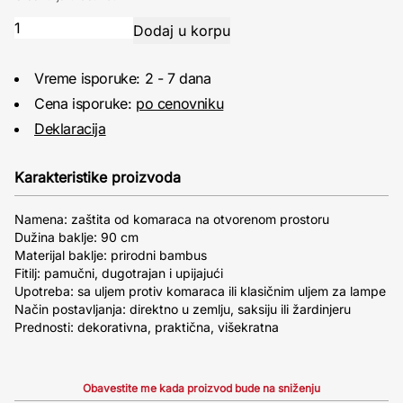
Vreme isporuke: 2 - 7 dana
Cena isporuke:
po cenovniku
Deklaracija
Karakteristike proizvoda
Namena: zaštita od komaraca na otvorenom prostoru
Dužina baklje: 90 cm
Materijal baklje: prirodni bambus
Fitilj: pamučni, dugotrajan i upijajući
Upotreba: sa uljem protiv komaraca ili klasičnim uljem za lampe
Način postavljanja: direktno u zemlju, saksiju ili žardinjeru
Prednosti: dekorativna, praktična, višekratna
Obavestite me kada proizvod bude na sniženju