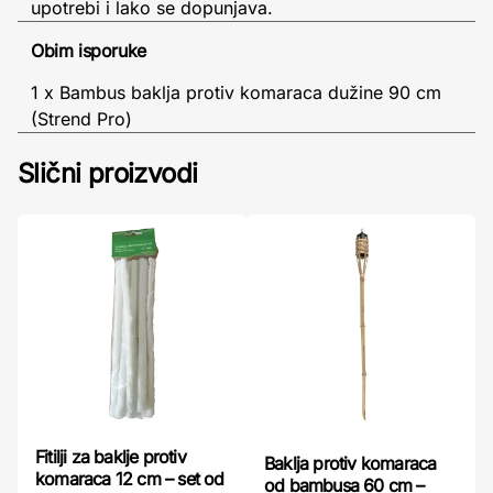
upotrebi i lako se dopunjava.
Obim isporuke
1 x Bambus baklja protiv komaraca dužine 90 cm
(Strend Pro)
Slični proizvodi
Fitilji za baklje protiv
Baklja protiv komaraca
komaraca 12 cm – set od
od bambusa 60 cm –