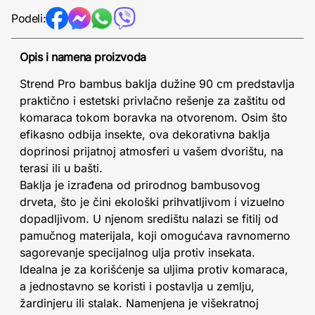
Podeli:
Opis i namena proizvoda
Strend Pro bambus baklja dužine 90 cm predstavlja
praktično i estetski privlačno rešenje za zaštitu od
komaraca tokom boravka na otvorenom. Osim što
efikasno odbija insekte, ova dekorativna baklja
doprinosi prijatnoj atmosferi u vašem dvorištu, na
terasi ili u bašti.
Baklja je izrađena od prirodnog bambusovog
drveta, što je čini ekološki prihvatljivom i vizuelno
dopadljivom. U njenom središtu nalazi se fitilj od
pamučnog materijala, koji omogućava ravnomerno
sagorevanje specijalnog ulja protiv insekata.
Idealna je za korišćenje sa uljima protiv komaraca,
a jednostavno se koristi i postavlja u zemlju,
žardinjeru ili stalak. Namenjena je višekratnoj