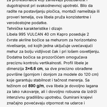
dugotrajnost pri svakodnevnoj upotrebi. Bilo da
radite na postavljanju pločica, montaži nameštaja ili
proveri temelja, ova libela pruža konzistentne i
verodostojne podatke.
Tehničke karakteristike i dizajn
Libela 995 VULCAN 40 cm Kapro poseduje 2
čvrste akrilne bočice sa mehurom za horizontalno
nivelisanje, od kojih jedna uključuje uvećavajući
mehur za bolju vidljivost čak i pri lošem osvetljenju.
Dodatna bočica sa prozorčićem omogućava
preciznu kontrolu vertikalnosti. Profil libele je
dimenzija
3×6.6 cm
, sa dve precizno obrađene
površine (gornjom i donjom za modele do 120 cm)
koje garantuju stabilnost i tačnost merenja. Sa
težinom od
890 g/m
, ova libela je dovoljno lagana
za lako rukovanje, ali i dovoljno robusna da izdrži
intenzivnu gradilišnu upotrebu. Gumirani krajevi
značajno povećavaju otpornost na udarce i