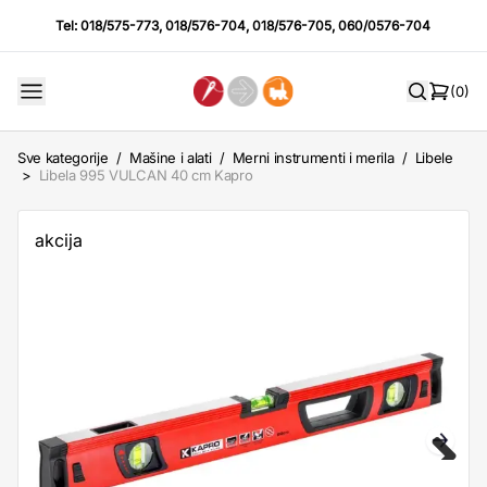
Tel:
018/575-773
,
018/576-704
,
018/576-705
,
060/0576-704
(0)
Sve kategorije
/
Mašine i alati
/
Merni instrumenti i merila
/
Libele
>
Libela 995 VULCAN 40 cm Kapro
akcija