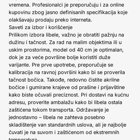
vremena. Profesionalci je preporučuju i za online
kupovinu zbog jasno definisanih specifikacija koje
olakšavaju prodaju preko interneta.
Saveti za izbor i korišćenje
Prilikom izbora libele, važno je obratiti pažnju na
dužinu i tačnost. Za rad na malim objektima ili u
uskim prostorima, model od 40 cm je optimalan,
dok je za veće površine bolje koristiti duže
varijante. Pre prve upotrebe, preporučuje se
kalibracija na ravnoj površini kako bi se proverila
tačnost bočica. Takođe, redovno čistite akrilne
bočice i gumirane krajeve od prašine i prljavštine
kako biste očuvali preciznost. Pri dostavi na kućnu
adresu, proverite ambalažu kako bi libela ostala
zaštićena tokom transporta. Održavanje je
jednostavno – libela ne zahteva posebno
skladištenje van standardnih uslova, ali je najbolje
čuvati je na suvom i zaštićenom od ekstremnih
temperatura.