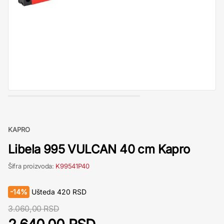
KAPRO
Libela 995 VULCAN 40 cm Kapro
Šifra proizvoda:
K99541P40
-
14%
Ušteda
420
RSD
3.060,00 RSD