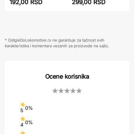
299,00 RSD
192,00 RSD
* OdIgleDoLokomotive.rs ne garantuje za tačnost svih
karakteristika i komentara vezanih za proizvode na sajtu.
Ocene korisnika
0%
5
0%
4