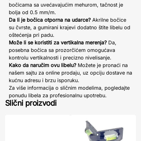
bočicama sa uvećavajućim mehurom, tačnost je
bolja od 0.5 mm/m.
Da li je bočica otporna na udarce?
Akrilne bočice
su čvrste, a gumirani krajevi dodatno štite libelu od
oštećenja pri padu.
Može li se koristiti za vertikalna merenja?
Da,
posebna bočica sa prozorčićem omogućava
kontrolu vertikalnosti i precizno nivelisanje.
Kako da naručim ovu libelu?
Možete je pronaći na
našem sajtu za online prodaju, uz opciju dostave na
kućnu adresu i brzu isporuku.
Za više informacija o sličnim modelima, pogledajte
ponudu libela za profesionalnu upotrebu.
Slični proizvodi