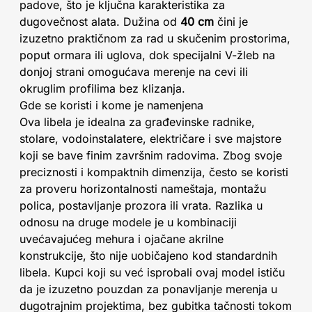
padove, što je ključna karakteristika za
dugovečnost alata. Dužina od
40 cm
čini je
izuzetno praktičnom za rad u skučenim prostorima,
poput ormara ili uglova, dok specijalni V-žleb na
donjoj strani omogućava merenje na cevi ili
okruglim profilima bez klizanja.
Gde se koristi i kome je namenjena
Ova libela je idealna za građevinske radnike,
stolare, vodoinstalatere, električare i sve majstore
koji se bave finim završnim radovima. Zbog svoje
preciznosti i kompaktnih dimenzija, često se koristi
za proveru horizontalnosti nameštaja, montažu
polica, postavljanje prozora ili vrata. Razlika u
odnosu na druge modele je u kombinaciji
uvećavajućeg mehura i ojačane akrilne
konstrukcije, što nije uobičajeno kod standardnih
libela. Kupci koji su već isprobali ovaj model ističu
da je izuzetno pouzdan za ponavljanje merenja u
dugotrajnim projektima, bez gubitka tačnosti tokom