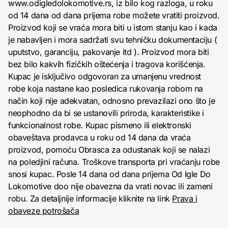
www.odigledolokomotive.rs, iz bilo kog razloga, u roku
od 14 dana od dana prijema robe možete vratiti proizvod.
Proizvod koji se vraća mora biti u istom stanju kao i kada
je nabavljen i mora sadržati svu tehničku dokumentaciju (
uputstvo, garanciju, pakovanje itd ). Proizvod mora biti
bez bilo kakvih fizičkih oštećenja i tragova korišćenja.
Kupac je isključivo odgovoran za umanjenu vrednost
robe koja nastane kao posledica rukovanja robom na
način koji nije adekvatan, odnosno prevazilazi ono što je
neophodno da bi se ustanovili priroda, karakteristike i
funkcionalnost robe. Kupac pismeno ili elektronski
obaveštava prodavca u roku od 14 dana da vraća
proizvod, pomoću Obrasca za odustanak koji se nalazi
na poledjini računa. Troškove transporta pri vraćanju robe
snosi kupac. Posle 14 dana od dana prijema Od Igle Do
Lokomotive doo nije obavezna da vrati novac ili zameni
robu. Za detaljnije informacije kliknite na link
Prava i
obaveze potrošača