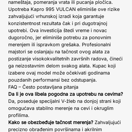
nameštaja, pomeranja vrata ili pucanja pločica.
Upotreba Kapro 995 VULCAN eliminiše ove rizike
zahvaljujući vrhunskoj izradi koja garantuje
konzistentnost rezultata čak i pri dugotrajnoj
upotrebi. Ova investicija štedi vreme i novac
dugoročno, jer eliminiše potrebu za ponovnim
merenjem ili ispravkom grešaka. Profesionalni
majstori se oslanjaju na tačnost ovog alata za
postizanje visokokvalitetnih završnih radova, čineći
ga neizostavnim delom svakog alata. Kupac koji
izabere ovaj model može očekivati godinama
pouzdanih performansi bez odstupanja.
FAQ – Često postavljana pitanja
Da li je ova libela pogodna za upotrebu na cevima?
Da, poseduje specijalni V-žleb na donjoj strani koji
omogućava stabilno merenje na cevi i okruglim
profilima.
Kako se obezbeđuje tačnost merenja?
Zahvaljujući
precizno obrađenim površinama i akrilnim