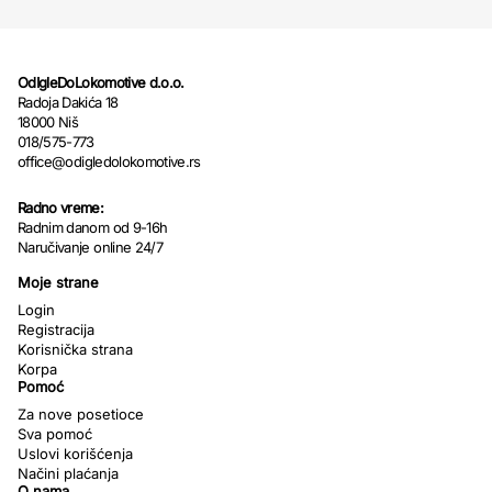
OdIgleDoLokomotive d.o.o.
Radoja Dakića 18
18000 Niš
018/575-773
office@odigledolokomotive.rs
Radno vreme:
Radnim danom od 9-16h
Naručivanje online 24/7
Moje strane
Login
Registracija
Korisnička strana
Korpa
Pomoć
Za nove posetioce
Sva pomoć
Uslovi korišćenja
Načini plaćanja
O nama