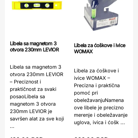
Libela sa magnetom 3
Libela za ćoškove i ivice
otvora 230mm LEVIOR
WOMAX
Libela sa magnetom 3
Libela za ćoškove i
otvora 230mm LEVIOR
ivice WOMAX –
– Preciznost i
Precizna i praktična
praktičnost za svaki
pomoć pri
posaoLibela sa
obeležavanjuNamena
magnetom 3 otvora
ove libele je precizno
230mm LEVIOR je
merenje i obeležavanje
savršen alat za sve koji
uglova, ivica i ćošk ...
...