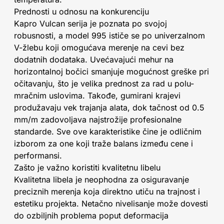
Prednosti u odnosu na konkurenciju
Kapro Vulcan serija je poznata po svojoj
robusnosti, a model 995 ističe se po univerzalnom
V-žlebu koji omogućava merenje na cevi bez
dodatnih dodataka. Uvećavajući mehur na
horizontalnoj bočici smanjuje mogućnost greške pri
očitavanju, što je velika prednost za rad u polu-
mračnim uslovima. Takođe, gumirani krajevi
produžavaju vek trajanja alata, dok tačnost od 0.5
mm/m zadovoljava najstrožije profesionalne
standarde. Sve ove karakteristike čine je odličnim
izborom za one koji traže balans između cene i
performansi.
Zašto je važno koristiti kvalitetnu libelu
Kvalitetna libela je neophodna za osiguravanje
preciznih merenja koja direktno utiču na trajnost i
estetiku projekta. Netačno nivelisanje može dovesti
do ozbiljnih problema poput deformacija