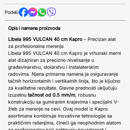
Podeli:
Opis i namena proizvoda
Libela 995 VULCAN 40 cm Kapro
– Precizan alat
za profesionalna merenja
Libela 995 VULCAN 40 cm Kapro je vrhunski merni
alat dizajniran za precizno nivelisanje u
građevinarstvu, stolarstvu i instalaterskim
radovima. Njena primarna namena je osiguravanje
tačnih horizontalnih i vertikalnih linija, što je ključno
za kvalitetne rezultate. Glavne prednosti uključuju
izuzetnu
tačnost od 0.5 mm/m
, robusnu
konstrukciju sa gumiranim krajevima i specijalni V-
žleb za merenje na cevi. Ovaj model iz Kapro
asortimana kombinuje inovativne tehnologije sa
praktičnim rešenjima, čineći ga neophodnim alatom
za profesionalce koji zahtevaju pouzdanost i