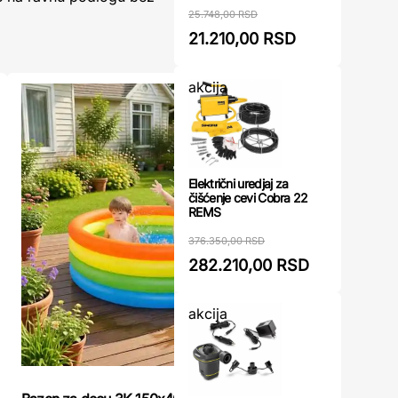
25.748,00 RSD
21.210,00 RSD
akcija
Električni uredjaj za
čišćenje cevi Cobra 22
REMS
376.350,00 RSD
282.210,00 RSD
akcija