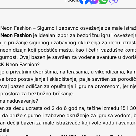
eon Fashion – Sigurno i zabavno osveženje za male istra
 Neon Fashion
je idealan izbor za bezbrižnu igru i osveženj
je pružanje sigurnog i zabavnog okruženja za decu uzrast
n neon dizajn koji podstiče maštu, kao i četiri vazdušne k
igurnost. Ovaj bazen je savršen za vodene avanture u dvorišt
 3K Neon Fashion?
e u privatnim dvorištima, na terasama, u vikendicama, kamp
brzo postavljanje i skladištenje, pa je savršen za porodičn
e ovaj bazen odličan za opuštanje i igru na otvorenom, jer n
prostora za bezbrižno brčkanje.
 na naduvavanje?
ran za decu uzrasta od 2 do 6 godina, težine između 15 i 3
eci da pruže sigurno i zabavno okruženje za igru sa vodom, 
n dečiji bazen za male istraživače koji vole vodu i avantur
dele