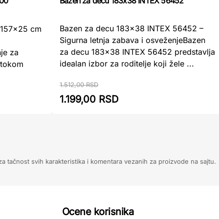
Bazen za decu 183x38 INTEX 56452
000
Bazen za decu 183x38 INTEX 56452 –
e 157x25 cm
Sigurna letnja zabava i osveženjeBazen
za decu 183x38 INTEX 56452 predstavlja
nje za
idealan izbor za roditelje koji žele ...
 tokom
1.512,00 RSD
1.199,00 RSD
 tačnost svih karakteristika i komentara vezanih za proizvode na sajtu.
Ocene korisnika