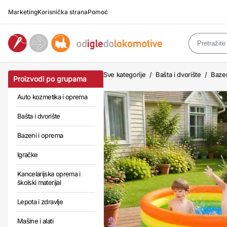
Marketing
Korisnička strana
Pomoć
Sve kategorije
/
Bašta i dvorište
/
Baze
Proizvodi po grupama
Auto kozmetika i oprema
Bašta i dvorište
Bazeni i oprema
Igračke
Kancelarijska oprema i
školski materijal
Lepota i zdravlje
Mašine i alati