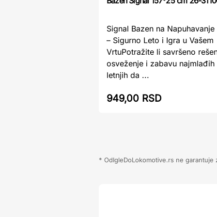
Bazen Signal 157*25 cm 26-311
Signal Bazen na Napuhavanj
– Sigurno Leto i Igra u Vašem
VrtuPotražite li savršeno reše
osveženje i zabavu najmlađih
letnjih da ...
949,00 RSD
* OdIgleDoLokomotive.rs ne garantuje za