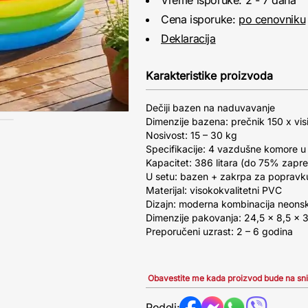
Vreme isporuke: 2 - 7 dana
Cena isporuke:
po cenovniku
Deklaracija
Karakteristike proizvoda
Dečiji bazen na naduvavanje
Dimenzije bazena: prečnik 150 x vi
Nosivost: 15 – 30 kg
Specifikacije: 4 vazdušne komore 
Kapacitet: 386 litara (do 75% zapr
U setu: bazen + zakrpa za popravk
Materijal: visokokvalitetni PVC
Dizajn: moderna kombinacija neonsk
Dimenzije pakovanja: 24,5 x 8,5 x 30
Preporučeni uzrast: 2 – 6 godina
Obavestite me kada proizvod bude na sn
Podeli: