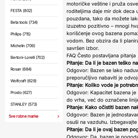
motoričke veštine i pruža osvež
FESTA (802)
roditeljima daje mir dok deca 
pouzdana, tako da možete lako
Beta tools (734)
izuzetno pozitivno – mnogi hva
korišćenje ovog bazena pomaže
Philips (715)
vodom. Bez obzira da li planir
Michelin (709)
savršen izbor.
FAQ Često postavljana pitanja
Bertoni-Lorelli (702)
Pitanje: Da li je bazen teško n
Rosan (684)
Odgovor: Bazen se lako naduv
preporučljivo nabaviti je odvo
Wolfcraft (629)
Pitanje: Koliko vode je potreb
Odgovor: Kapacitet bazena je 
Prosto (627)
do vrha, već do označene linije
STANLEY (573)
Pitanje: Kako očistiti bazen n
Odgovor: Bazen je jednostavan 
Sve robne marke
osuši na vazduhu. Izbegavajte 
Pitanje: Da li je ovaj bazen p
Odgovor: Da, bazen je pogodan