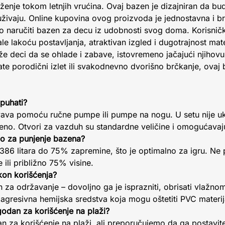
enje tokom letnjih vrućina. Ovaj bazen je dizajniran da bude 
uživaju. Online kupovina ovog proizvoda je jednostavna i br
 naručiti bazen za decu iz udobnosti svog doma. Korisničk
le lakoću postavljanja, atraktivan izgled i dugotrajnost mat
 deci da se ohlade i zabave, istovremeno jačajući njihovu 
ate porodični izlet ili svakodnevno dvorišno brčkanje, ovaj
apuhati?
ava pomoću ručne pumpe ili pumpe na nogu. U setu nije uk
jeno. Otvori za vazduh su standardne veličine i omogućavaj
no za punjenje bazena?
386 litara do 75% zapremine, što je optimalno za igru. Ne 
 ili približno 75% visine.
akon korišćenja?
za održavanje – dovoljno ga je isprazniti, obrisati vlažnom
agresivna hemijska sredstva koja mogu oštetiti PVC materij
ogodan za korišćenje na plaži?
 za korišćenje na plaži, ali preporučujemo da ga postavi