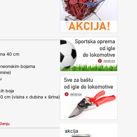
sina 40 cm
u neonskim bojama
emine)
u
ih boja
 cm (visina x dubina x širina)
iženju
akcija