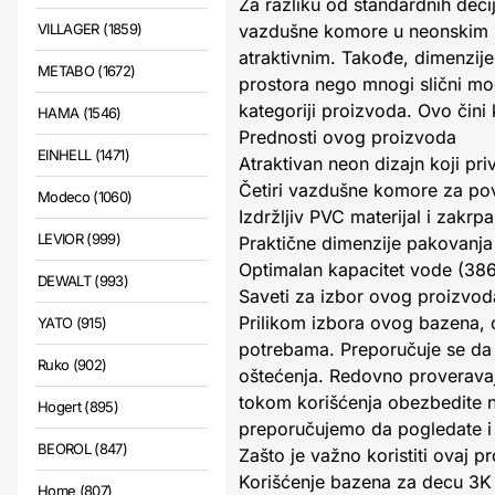
Za razliku od standardnih deči
VILLAGER (1859)
vazdušne komore u neonskim bo
atraktivnim. Takođe, dimenzije
METABO (1672)
prostora nego mnogi slični mod
kategoriji proizvoda. Ovo čini
HAMA (1546)
Prednosti ovog proizvoda
EINHELL (1471)
Atraktivan neon dizajn koji priv
Četiri vazdušne komore za pove
Modeco (1060)
Izdržljiv PVC materijal i zakr
LEVIOR (999)
Praktične dimenzije pakovanja 
Optimalan kapacitet vode (386 
DEWALT (993)
Saveti za izbor ovog proizvod
Prilikom izbora ovog bazena, o
YATO (915)
potrebama. Preporučuje se da 
Ruko (902)
oštećenja. Redovno proveravaj
tokom korišćenja obezbedite n
Hogert (895)
preporučujemo da pogledate i
BEOROL (847)
Zašto je važno koristiti ovaj p
Korišćenje bazena za decu 3K 
Home (807)