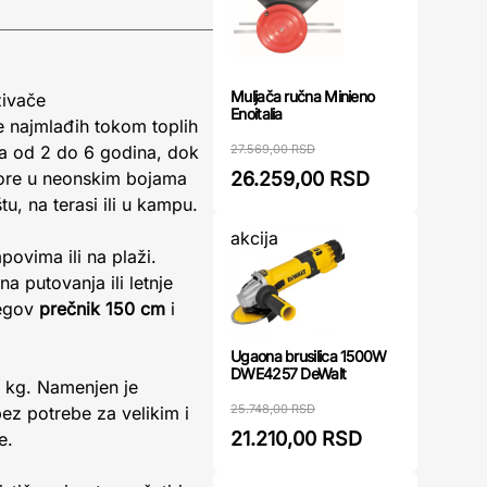
Muljača ručna Minieno
živače
Enoitalia
e najmlađih tokom toplih
27.569,00 RSD
a od 2 do 6 godina, dok
26.259,00 RSD
omore u neonskim bojama
u, na terasi ili u kampu.
akcija
ovima ili na plaži.
a putovanja ili letnje
jegov
prečnik 150 cm
i
Ugaona brusilica 1500W
DWE4257 DeWalt
0 kg. Namenjen je
25.748,00 RSD
bez potrebe za velikim i
21.210,00 RSD
e.