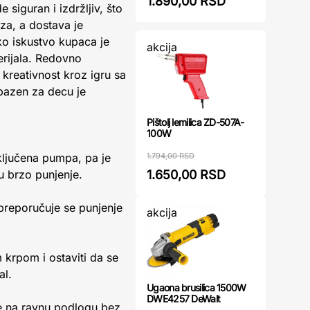
1.890,00 RSD
siguran i izdržljiv, što
za, a dostava je
o iskustvo kupaca je
akcija
erijala. Redovno
kreativnost kroz igru sa
 bazen za decu je
Pištolj lemilica ZD-507A-
100W
1.794,00 RSD
ljučena pumpa, pa je
1.650,00 RSD
u brzo punjenje.
preporučuje se punjenje
akcija
 krpom i ostaviti da se
al.
Ugaona brusilica 1500W
DWE4257 DeWalt
te na ravnu podlogu bez