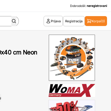
Dobrodošli:
neregistrovani
Prijava
Registracija
Korpa
(0)
50x40 cm Neon