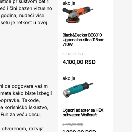
ističe prisustvom četiri
akcija
ć i čini bazen vizuelno
 godina, nudeći više
setu je retkost u ovoj
Black&Decker BEG010
Ugaona brusilica 115mm
710W
6.512,00 RSD
4.100,00 RSD
akcija
urni da odgovara vašim
meta kako biste izbegli
 popravke. Takođe,
e korisničko iskustvo,
Ugaoni adapter sa HEX
Fun za veću decu.
prihvatom Wolfcraft
2.776,00 RSD
 otvorenom, razvija