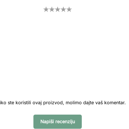
iko ste koristili ovaj proizvod, molimo dajte vaš komentar.
Napiši recenziju