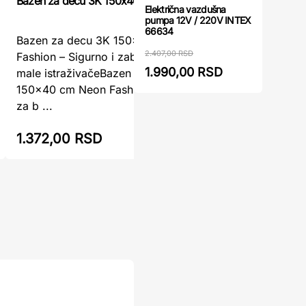
Bazen za decu 3K 150x40 cm Neon Fashion
Dečiji ba
Električna vazdušna
pumpa 12V / 220V INTEX
66634
Bazen za decu 3K 150x40 cm Neon
Dečiji b
2.407,00 RSD
Fashion – Sigurno i zabavno osveženje za
155x32cm 
1.990,00 RSD
male istraživačeBazen za decu 3K
osveženje
150x40 cm Neon Fashion je idealan izbor
u vašem dv
za b ...
m ...
1.372,00 RSD
1.535,0