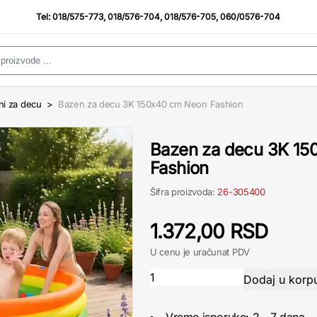
Tel:
018/575-773
,
018/576-704
,
018/576-705
,
060/0576-704
ni za decu
>
Bazen za decu 3K 150x40 cm Neon Fashion
Bazen za decu 3K 1
Fashion
Šifra proizvoda:
26-305400
1.372,00 RSD
U cenu je uračunat PDV