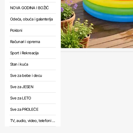
NOVA GODINA I BOŽIĆ
Odeća, obuća i galanterija
Pokloni
Računari i oprema
Sport i Rekreacija
Stan i kuća
Sve za bebe i decu
Sve za JESEN
Sve za LETO
Sve za PROLEĆE
TV, audio, video, telefoni ...