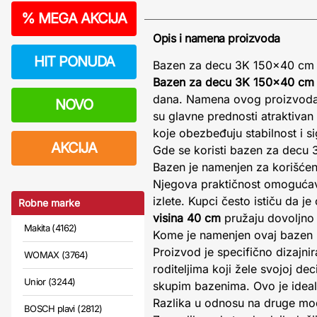
%
MEGA AKCIJA
Opis i namena proizvoda
HIT PONUDA
Bazen za decu 3K 150x40 cm N
Bazen za decu 3K 150x40 cm
dana. Namena ovog proizvoda 
NOVO
su glavne prednosti atraktiva
koje obezbeđuju stabilnost i s
AKCIJA
Gde se koristi bazen za decu
Bazen je namenjen za korišćenj
Njegova praktičnost omogućava 
izlete. Kupci često ističu da j
Robne marke
visina 40 cm
pružaju dovoljno 
Makita (4162)
Kome je namenjen ovaj bazen
Proizvod je specifično dizajni
WOMAX (3764)
roditeljima koji žele svojoj d
Unior (3244)
skupim bazenima. Ovo je ideala
Razlika u odnosu na druge mo
BOSCH plavi (2812)