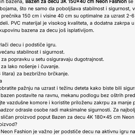
jih bazena,
Bazen za decu 3K 150x40 cm Neon Fashion
se 
jama, što ne samo da poboljšava stabilnost i sigurnost, ve
 prečnika 150 cm i visine 40 cm su optimalne za uzrast 2-6
eli. PVC materijal je visokog kvaliteta, a dodatna zakrpa u 
 kupovinu bazena za decu još isplativijom.
lači decu i podstiče igru.
ćanu stabilnost i sigurnost.
pa za popravku u setu osiguravaju dugotrajnost.
za lako nošenje i čuvanje.
litara) za bezbrižno brčkanje.
a
bratite pažnju na uzrast i težinu deteta kako biste bili sig
bazen postavite na ravnu, mekanu podlogu bez oštrih pred
te vazdušne komore i koristite priloženu zakrpu za manje
adzor odrasle osobe radi maksimalne sigurnosti. Za najbolj
 sličan proizvod poput Bazen za decu 4K 180x45 cm Neon 
roizvod?
Neon Fashion je važno jer podstiče decu na aktivnu igru na