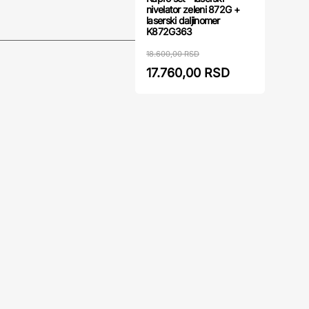
nivelator zeleni 872G +
laserski daljinomer
K872G363
18.600,00 RSD
17.760,00 RSD