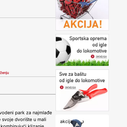
iženju
vodeni park za najmlađe
e svoje dvorište u mali
akcija
kombinujući klizanje,