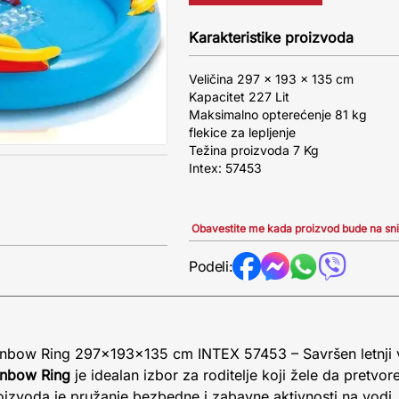
Karakteristike proizvoda
Veličina 297 x 193 x 135 cm
Kapacitet 227 Lit
Maksimalno opterećenje 81 kg
flekice za lepljenje
Težina proizvoda 7 Kg
Intex: 57453
Obavestite me kada proizvod bude na sn
Podeli:
inbow Ring 297x193x135 cm INTEX 57453 – Savršen letnji 
inbow Ring
je idealan izbor za roditelje koji žele da pretvor
zvoda je pružanje bezbedne i zabavne aktivnosti na vodi, 