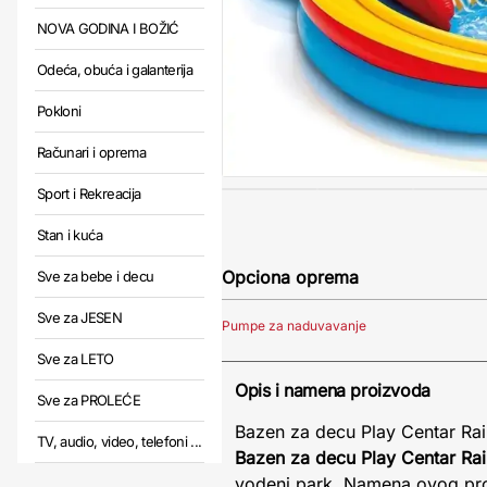
NOVA GODINA I BOŽIĆ
Odeća, obuća i galanterija
Pokloni
Računari i oprema
Sport i Rekreacija
Stan i kuća
Opciona oprema
Sve za bebe i decu
Sve za JESEN
Pumpe za naduvavanje
Sve za LETO
Opis i namena proizvoda
Sve za PROLEĆE
Bazen za decu Play Centar Ra
TV, audio, video, telefoni ...
Bazen za decu Play Centar Ra
vodeni park. Namena ovog proi