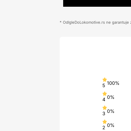
* OdIgleDoLokomotive.rs ne garantuje za
100%
5
0%
4
0%
3
0%
2