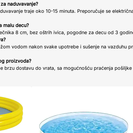
 za naduvavanje?
vavanje traje oko 10-15 minuta. Preporučuje se električ
za malu decu?
prečnika 8 cm, bez oštrih ivica, pogodne za decu od 3 godin
va?
vežom vodom nakon svake upotrebe i sušenje na vazduhu pr
vog proizvoda?
je brzu dostavu do vrata, sa mogućnošću praćenja pošiljke 