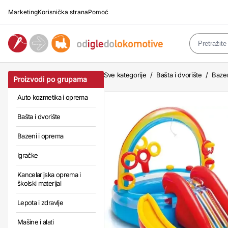
Marketing
Korisnička strana
Pomoć
Sve kategorije
/
Bašta i dvorište
/
Baze
Proizvodi po grupama
Auto kozmetika i oprema
Bašta i dvorište
Bazeni i oprema
Igračke
Kancelarijska oprema i
školski materijal
Lepota i zdravlje
Mašine i alati