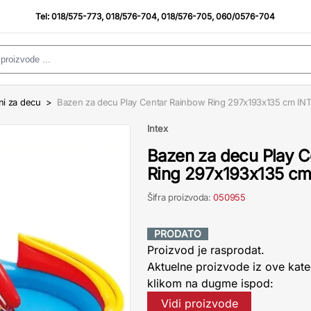
Tel:
018/575-773
,
018/576-704
,
018/576-705
,
060/0576-704
ni za decu
>
Bazen za decu Play Centar Rainbow Ring 297x193x135 cm IN
Intex
Bazen za decu Play C
Ring 297x193x135 c
Šifra proizvoda:
050955
PRODATO
Proizvod je rasprodat.
Aktuelne proizvode iz ove kate
klikom na dugme ispod:
Vidi proizvode