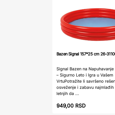
Bazen Signal 157*25 cm 26-311
Signal Bazen na Napuhavanj
– Sigurno Leto i Igra u Vašem
VrtuPotražite li savršeno reše
osveženje i zabavu najmlađih
letnjih da ...
949,00 RSD