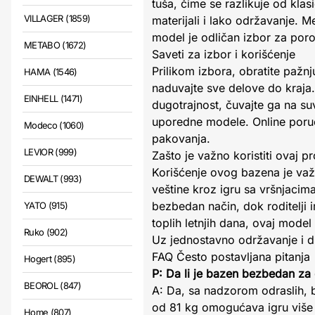
tuša, čime se razlikuje od kl
VILLAGER (1859)
materijali i lako održavanje. M
model je odličan izbor za porod
METABO (1672)
Saveti za izbor i korišćenje
Prilikom izbora, obratite pažn
HAMA (1546)
naduvajte sve delove do kraja
EINHELL (1471)
dugotrajnost, čuvajte ga na su
uporedne modele. Online poruči
Modeco (1060)
pakovanja.
LEVIOR (999)
Zašto je važno koristiti ovaj p
Korišćenje ovog bazena je važn
DEWALT (993)
veštine kroz igru sa vršnjacim
bezbedan način, dok roditelji 
YATO (915)
toplih letnjih dana, ovaj mod
Ruko (902)
Uz jednostavno održavanje i dug
FAQ Često postavljana pitanja
Hogert (895)
P: Da li je bazen bezbedan za
BEOROL (847)
A: Da, sa nadzorom odraslih,
od 81 kg omogućava igru više
Home (807)