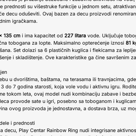
ne prednosti su višestruke funkcije u jednom setu, atraktivan
 će decu oduševiti. Ovaj bazen za decu proizvodi renomira
vodnim igračkama.
x 135 cm
i ima kapacitet od
227 litara
vode. Uključuje tobo
čna tobogana za lopte. Maksimalno opterećenje iznosi
81 k
ana. Set dolazi sa 6 plastičnih kuglica i flekicama za leplj
šenje i skladištenje. Ove karakteristike ga čine savršenim 
jen
ebu u dvorištima, baštama, na terasama ili travnjacima, gd
 do 7 godina starosti, koja vole vodu i aktivnu igru. Rodite
ane tokom leta, ovaj model nudi kombinaciju zabave i bezbe
eca provode sate u igri, posebno sa toboganom i kuglicama
vina ovog proizvoda je jednostavna, a dostava brza, uz mo
ele i prednosti
a decu, Play Centar Rainbow Ring nudi integrisane aktivnos