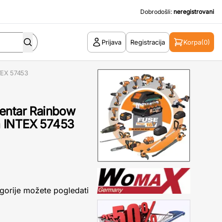
Dobrodošli:
neregistrovani
Prijava
Registracija
Korpa
(0)
TEX 57453
entar Rainbow
m INTEX 57453
gorije možete pogledati