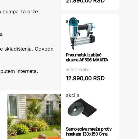
21.990,00 RSD
na pumpa za brže
akcija
e.
e skladištenja. Odvodni
Pneumatski zabijač
eksera AF506 MAKITA
16.290,00 RSD
putem interneta.
12.990,00 RSD
akcija
Samolepiva mreža protiv
insekata 130x150 Crna