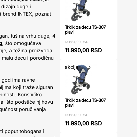
 dizajn duge i
ni brend INTEX, poznat
Tricikl za decu TS-307
plavi
gan, tuš na vrhu duge, 4
13.884,00 RSD
g
, što omogućava
11.990,00 RSD
enje, a težina proizvoda
za malu decu i porodičnu
akcija
e god ima ravne
ljima koji traže siguran
dnosti. Korisničko
Tricikl za decu TS-307
, što podstiče njihovu
plavi
gućnost poručivanja
13.884,00 RSD
11.990,00 RSD
ti poput tobogana i