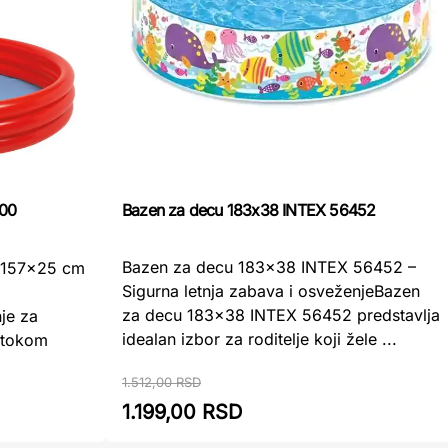
Bazen za decu 183x38 INTEX 56452
000
Bazen za decu 183x38 INTEX 56452 –
e 157x25 cm
Sigurna letnja zabava i osveženjeBazen
za decu 183x38 INTEX 56452 predstavlja
nje za
idealan izbor za roditelje koji žele ...
 tokom
1.512,00 RSD
1.199,00 RSD