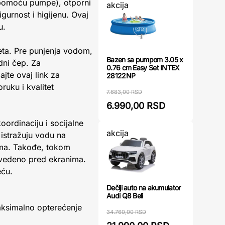
e pomoću pumpe), otporni
akcija
gurnost i higijenu. Ovaj
u.
meta. Pre punjenja vodom,
Bazen sa pumpom 3.05 x
dni čep. Za
0.76 cm Easy Set INTEX
jte ovaj link za
28122NP
ruku i kvalitet
7.683,00 RSD
6.990,00 RSD
oordinaciju i socijalne
akcija
istražuju vodu na
tima. Takođe, tokom
ovedeno pred ekranima.
eću.
Dečiji auto na akumulator
Audi Q8 Beli
aksimalno opterećenje
34.760,00 RSD