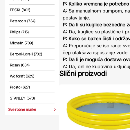
P: Koliko vremena je potrebno
FESTA (802)
A: Sa manualnom pumpom, nadu
postavljanje.
Beta tools (734)
P: Da li su kuglice bezbedne 
A: Da, kuglice su plastične i 
Philips (715)
P: Kako se bazen čisti i održa
Michelin (709)
A: Preporučuje se ispiranje s
čep olakšava ispuštanje vode.
Bertoni-Lorelli (702)
P: Da li je moguća dostava o
Rosan (684)
A: Da, online kupovina uključu
Slični proizvodi
Wolfcraft (629)
Prosto (627)
STANLEY (573)
Sve robne marke