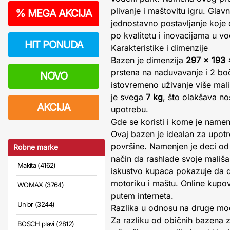
plivanje i maštovitu igru. Glav
%
MEGA AKCIJA
jednostavno postavljanje koje
po kvalitetu i inovacijama u 
HIT PONUDA
Karakteristike i dimenzije
Bazen je dimenzija
297 x 193 
prstena na naduvavanje i 2 bo
NOVO
istovremeno uživanje više mališ
je svega
7 kg
, što olakšava no
AKCIJA
upotrebu.
Gde se koristi i kome je namen
Ovaj bazen je idealan za upotr
površine. Namenjen je deci od 3
Robne marke
način da rashlade svoje mališ
Makita (4162)
iskustvo kupaca pokazuje da d
motoriku i maštu. Online kupo
WOMAX (3764)
putem interneta.
Unior (3244)
Razlika u odnosu na druge mod
Za razliku od običnih bazena z
BOSCH plavi (2812)