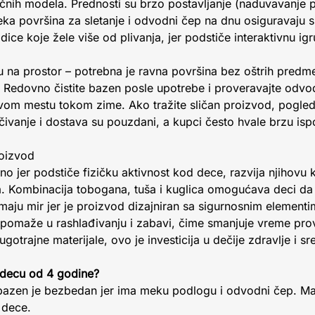
asičnih modela. Prednosti su brzo postavljanje (naduvavanj
eka površina za sletanje i odvodni čep na dnu osiguravaju si
ice koje žele više od plivanja, jer podstiče interaktivnu igr
ju na prostor – potrebna je ravna površina bez oštrih pred
. Redovno čistite bazen posle upotrebe i proveravajte odvo
vom mestu tokom zime. Ako tražite sličan proizvod, pogleda
vanje i dostava su pouzdani, a kupci često hvale brzu ispo
roizvod
o jer podstiče fizičku aktivnost kod dece, razvija njihovu k
a. Kombinacija tobogana, tuša i kuglica omogućava deci da 
imaju mir jer je proizvod dizajniran sa sigurnosnim elemen
el pomaže u rashlađivanju i zabavi, čime smanjuje vreme pr
otrajne materijale, ovo je investicija u dečije zdravlje i sr
 decu od 4 godine?
 bazen je bezbedan jer ima meku podlogu i odvodni čep. M
 dece.