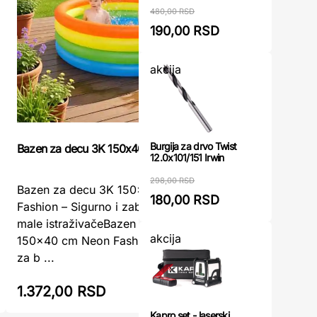
480,00 RSD
190,00 RSD
akcija
Burgija za drvo Twist
Bazen za decu 3K 150x40 cm Neon Fashion
Dečiji ba
12.0x101/151 Irwin
298,00 RSD
Bazen za decu 3K 150x40 cm Neon
Dečiji b
180,00 RSD
Fashion – Sigurno i zabavno osveženje za
155x32cm 
male istraživačeBazen za decu 3K
osveženje
akcija
150x40 cm Neon Fashion je idealan izbor
u vašem dv
za b ...
m ...
1.372,00 RSD
1.535,0
Kapro set - laserski