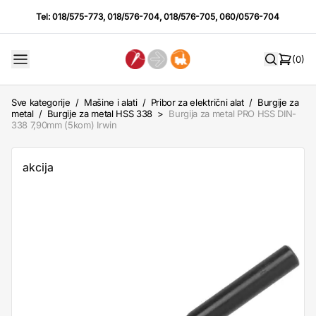
Tel:
018/575-773
,
018/576-704
,
018/576-705
,
060/0576-704
(0)
Sve kategorije
/
Mašine i alati
/
Pribor za električni alat
/
Burgije za
metal
/
Burgije za metal HSS 338
>
Burgija za metal PRO HSS DIN-
338 7,90mm (5kom) Irwin
akcija