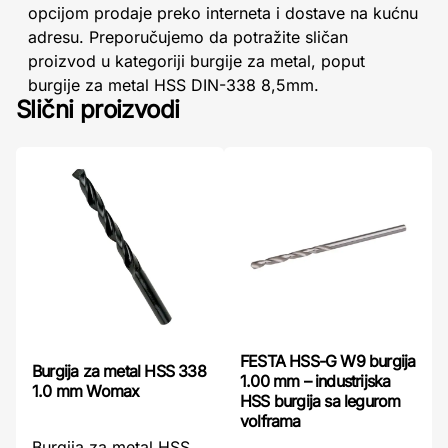
opcijom prodaje preko interneta i dostave na kućnu
adresu. Preporučujemo da potražite sličan
proizvod u kategoriji burgije za metal, poput
burgije za metal HSS DIN-338 8,5mm.
Slični proizvodi
FESTA HSS-G W9 burgija
Burgija za metal HSS 338
1.00 mm – industrijska
1.0 mm Womax
HSS burgija sa legurom
volframa
Burgija za metal HSS