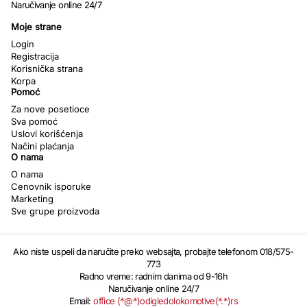
Naručivanje online 24/7
Moje strane
Login
Registracija
Korisnička strana
Korpa
Pomoć
Za nove posetioce
Sva pomoć
Uslovi korišćenja
Načini plaćanja
O nama
O nama
Cenovnik isporuke
Marketing
Sve grupe proizvoda
Ako niste uspeli da naručite preko websajta, probajte telefonom 018/575-
773
Radno vreme: radnim danima od 9-16h
Naručivanje online 24/7
Email:
office (*@*)odigledolokomotive(*.*)rs