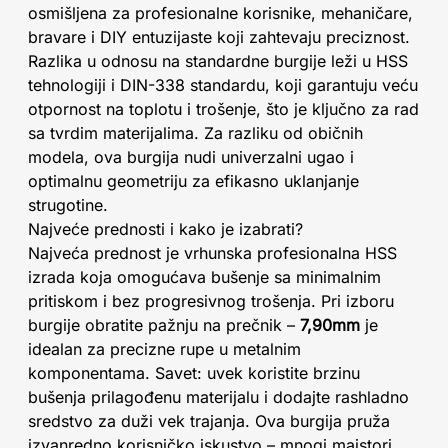
osmišljena za profesionalne korisnike, mehaničare,
bravare i DIY entuzijaste koji zahtevaju preciznost.
Razlika u odnosu na standardne burgije leži u HSS
tehnologiji i DIN-338 standardu, koji garantuju veću
otpornost na toplotu i trošenje, što je ključno za rad
sa tvrdim materijalima. Za razliku od običnih
modela, ova burgija nudi univerzalni ugao i
optimalnu geometriju za efikasno uklanjanje
strugotine.
Najveće prednosti i kako je izabrati?
Najveća prednost je vrhunska profesionalna HSS
izrada koja omogućava bušenje sa minimalnim
pritiskom i bez progresivnog trošenja. Pri izboru
burgije obratite pažnju na prečnik –
7,90mm
je
idealan za precizne rupe u metalnim
komponentama. Savet: uvek koristite brzinu
bušenja prilagođenu materijalu i dodajte rashladno
sredstvo za duži vek trajanja. Ova burgija pruža
izvanredno korisničko iskustvo – mnogi majstori