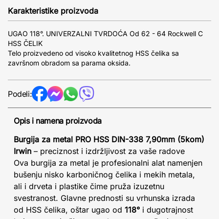
Karakteristike proizvoda
UGAO 118°. UNIVERZALNI TVRDOĆA Od 62 - 64 Rockwell C
HSS ČELIK
Telo proizvedeno od visoko kvalitetnog HSS čelika sa
završnom obradom sa parama oksida.
Podeli:
Opis i namena proizvoda
Burgija za metal PRO HSS DIN-338 7,90mm (5kom)
Irwin
– preciznost i izdržljivost za vaše radove
Ova burgija za metal je profesionalni alat namenjen
bušenju nisko karboničnog čelika i mekih metala,
ali i drveta i plastike čime pruža izuzetnu
svestranost. Glavne prednosti su vrhunska izrada
od HSS čelika, oštar ugao od
118°
i dugotrajnost