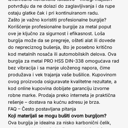
potvrđuju da ne dolazi do zaglavljivanja i da rupe
ostaju glatke čak i pri kontinuiranom radu.
Zašto je važno koristiti profesionalne burgije?
Korišćenje profesionalne burgije za metal poput
ove je ključno za sigurnost i efikasnost. Loša
burgija može da se pregreje, ošteti alat ili dovede
do nepreciznog bušenja, što je posebno kritično
kod metalnih nosača ili automobilskih delova. Ova
burgija za metal PRO HSS DIN-338 omogućava rad
bez vibracija i sa manje uloženog napora, čime
produžava i vek trajanja vaše bušilice. Kupovinom
ovog proizvoda osiguravate kvalitetne rezultate, a
kod online kupovina dobijate garanciju izvorne
robne marke. Prodaja preko interneta je praktična
rešenje – dostava na kućnu adresu je brza.
FAQ – Često postavljana pitanja
Koji materijali se mogu bušiti ovom burgijom?
Ova burgija je idealna za nisko karbonični čelik,