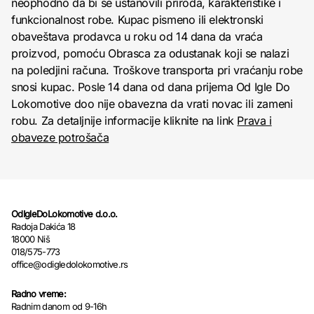
neophodno da bi se ustanovili priroda, karakteristike i
funkcionalnost robe. Kupac pismeno ili elektronski
obaveštava prodavca u roku od 14 dana da vraća
proizvod, pomoću Obrasca za odustanak koji se nalazi
na poledjini računa. Troškove transporta pri vraćanju robe
snosi kupac. Posle 14 dana od dana prijema Od Igle Do
Lokomotive doo nije obavezna da vrati novac ili zameni
robu. Za detaljnije informacije kliknite na link
Prava i
obaveze potrošača
OdIgleDoLokomotive d.o.o.
Radoja Dakića 18
18000 Niš
018/575-773
office@odigledolokomotive.rs
Radno vreme:
Radnim danom od 9-16h