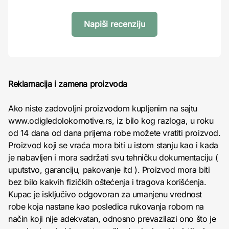
Napiši recenziju
Reklamacija i zamena proizvoda
Ako niste zadovoljni proizvodom kupljenim na sajtu
www.odigledolokomotive.rs, iz bilo kog razloga, u roku
od 14 dana od dana prijema robe možete vratiti proizvod.
Proizvod koji se vraća mora biti u istom stanju kao i kada
je nabavljen i mora sadržati svu tehničku dokumentaciju (
uputstvo, garanciju, pakovanje itd ). Proizvod mora biti
bez bilo kakvih fizičkih oštećenja i tragova korišćenja.
Kupac je isključivo odgovoran za umanjenu vrednost
robe koja nastane kao posledica rukovanja robom na
način koji nije adekvatan, odnosno prevazilazi ono što je