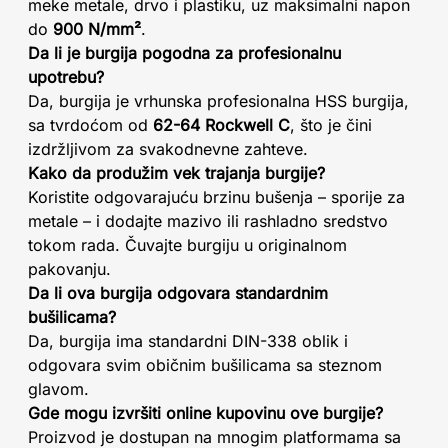
meke metale, drvo i plastiku, uz maksimalni napon
do
900 N/mm²
.
Da li je burgija pogodna za profesionalnu
upotrebu?
Da, burgija je vrhunska profesionalna HSS burgija,
sa tvrdoćom od
62-64 Rockwell C
, što je čini
izdržljivom za svakodnevne zahteve.
Kako da produžim vek trajanja burgije?
Koristite odgovarajuću brzinu bušenja – sporije za
metale – i dodajte mazivo ili rashladno sredstvo
tokom rada. Čuvajte burgiju u originalnom
pakovanju.
Da li ova burgija odgovara standardnim
bušilicama?
Da, burgija ima standardni DIN-338 oblik i
odgovara svim običnim bušilicama sa steznom
glavom.
Gde mogu izvršiti online kupovinu ove burgije?
Proizvod je dostupan na mnogim platformama sa