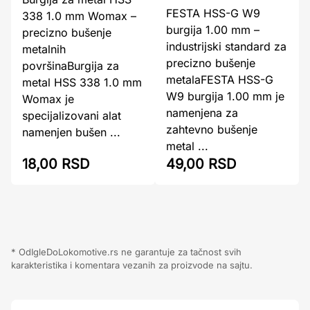
FESTA HSS-G W9
338 1.0 mm Womax –
burgija 1.00 mm –
precizno bušenje
industrijski standard za
metalnih
precizno bušenje
površinaBurgija za
metalaFESTA HSS-G
metal HSS 338 1.0 mm
W9 burgija 1.00 mm je
Womax je
namenjena za
specijalizovani alat
zahtevno bušenje
namenjen bušen ...
metal ...
18,00 RSD
49,00 RSD
* OdIgleDoLokomotive.rs ne garantuje za tačnost svih
karakteristika i komentara vezanih za proizvode na sajtu.