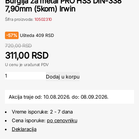
Burgija za metal PRO HSS DIN-338
7,90mm (5kom) Irwin
Šifra proizvoda:
10502310
-
57%
Ušteda
409
RSD
720,00 RSD
311,00 RSD
U cenu je uračunat PDV
Akcija traje od: 10.08.2026.
do:
08.09.2026.
Vreme isporuke: 2 - 7 dana
Cena isporuke:
po cenovniku
Deklaracija