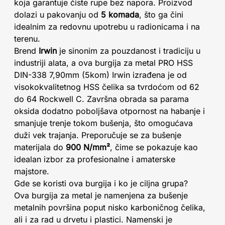
koja garantuje čiste rupe bez napora. Proizvod
dolazi u pakovanju od
5 komada
, što ga čini
idealnim za redovnu upotrebu u radionicama i na
terenu.
Brend
Irwin
je sinonim za pouzdanost i tradiciju u
industriji alata, a ova burgija za metal PRO HSS
DIN-338 7,90mm (5kom) Irwin izrađena je od
visokokvalitetnog HSS čelika sa tvrdoćom od 62
do 64 Rockwell C. Završna obrada sa parama
oksida dodatno poboljšava otpornost na habanje i
smanjuje trenje tokom bušenja, što omogućava
duži vek trajanja. Preporučuje se za bušenje
materijala do
900 N/mm²
, čime se pokazuje kao
idealan izbor za profesionalne i amaterske
majstore.
Gde se koristi ova burgija i ko je ciljna grupa?
Ova burgija za metal je namenjena za bušenje
metalnih površina poput nisko karboničnog čelika,
ali i za rad u drvetu i plastici. Namenski je