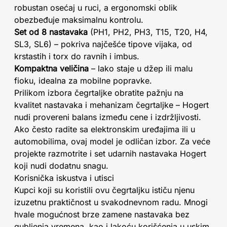
robustan osećaj u ruci, a ergonomski oblik
obezbeđuje maksimalnu kontrolu.
Set od 8 nastavaka
(PH1, PH2, PH3, T15, T20, H4,
SL3, SL6) – pokriva najčešće tipove vijaka, od
krstastih i torx do ravnih i imbus.
Kompaktna veličina
– lako staje u džep ili malu
fioku, idealna za mobilne popravke.
Prilikom izbora čegrtaljke obratite pažnju na
kvalitet nastavaka i mehanizam čegrtaljke – Hogert
nudi provereni balans između cene i izdržljivosti.
Ako često radite sa elektronskim uređajima ili u
automobilima, ovaj model je odličan izbor. Za veće
projekte razmotrite i set udarnih nastavaka Hogert
koji nudi dodatnu snagu.
Korisnička iskustva i utisci
Kupci koji su koristili ovu čegrtaljku ističu njenu
izuzetnu praktičnost u svakodnevnom radu. Mnogi
hvale mogućnost brze zamene nastavaka bez
gubljenja vremena, kao i lakoću korišćenja u uskim