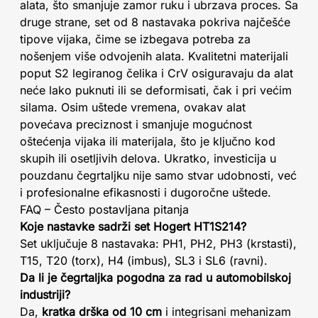
alata, što smanjuje zamor ruku i ubrzava proces. Sa
druge strane, set od 8 nastavaka pokriva najčešće
tipove vijaka, čime se izbegava potreba za
nošenjem više odvojenih alata. Kvalitetni materijali
poput S2 legiranog čelika i CrV osiguravaju da alat
neće lako puknuti ili se deformisati, čak i pri većim
silama. Osim uštede vremena, ovakav alat
povećava preciznost i smanjuje mogućnost
oštećenja vijaka ili materijala, što je ključno kod
skupih ili osetljivih delova. Ukratko, investicija u
pouzdanu čegrtaljku nije samo stvar udobnosti, već
i profesionalne efikasnosti i dugoročne uštede.
FAQ – Često postavljana pitanja
Koje nastavke sadrži set Hogert HT1S214?
Set uključuje 8 nastavaka: PH1, PH2, PH3 (krstasti),
T15, T20 (torx), H4 (imbus), SL3 i SL6 (ravni).
Da li je čegrtaljka pogodna za rad u automobilskoj
industriji?
Da,
kratka drška od 10 cm
i integrisani mehanizam