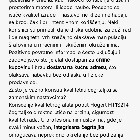
prostorima motora ili ispod haube. Posebno se
ističe kvalitet izrade – nastavci ne klize i ne habaju
se brzo, čak i pri intenzivnom korišćenju. Neki
korisnici su primetili da je drška udobna za duži rad
i da magnetni vrh značajno olakšava manipulaciju
šrafovima u mračnim ili skučenim okruženjima.
Pozitivne povratne informacije često uključuju i
zadovoljstvo što je alat dostupan za
online
kupovinu
i brzu
dostavu na kućnu adresu
, što
olakšava nabavku bez odlaska u fizičke
prodavnice.
Zašto je važno koristiti kvalitetnu čegrtaljku sa
zamenskim nastavcima?
Korišćenje kvalitetnog alata poput Hogert HT1S214
čegrtaljke direktno utiče na brzinu, sigurnost i
kvalitet rada. U profesionalnim uslovima, gde je
svaki minut važan,
integrisana čegrtaljka
omogućava neprekidno okretanje bez podizanja