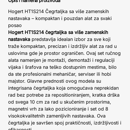
Opis i namena proizvoda
Hogert HT1S214 Čegrtaljka sa više zamenskih
nastavaka – kompaktan i pouzdan alat za svaki
posao
Hogert HT1S214 čegrtaljka sa više zamenskih
nastavaka
predstavlja idealan izbor za sve koji
traže kompaktan, precizan i izdržljiv alat za rad u
uslovima gde je prostor ograničen. Ovaj set ručnog
alata namenjen je montaži, demontaži i regulaciji
vijaka i šrafova na teško dostupnim mestima, bilo
da ste profesionalni mehaničar, serviser ili hobi
majstor. Glavne prednosti ovog modela su
integrisana čegrtaljka koja omogućava neprekidan
rad bez potrebe za repositioniranjem, kratka drška
od svega 10 cm za rad u skučenim prostorima,
magnetni vrh za lako pozicioniranje i set od 8
visokokvalitetnih zamenljivih nastavaka. Ova
čegrtaljka je savršen spoj praktičnosti, izdržljivosti i
efikasnosti.