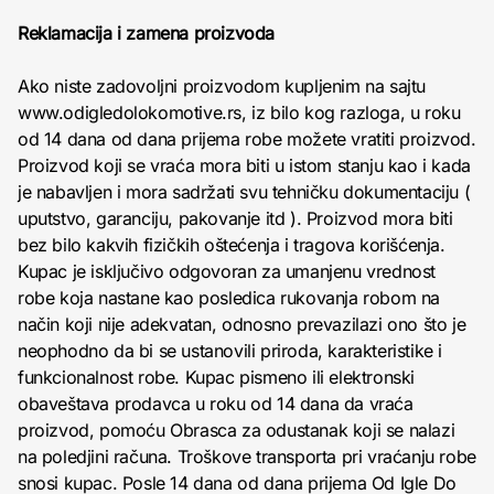
Reklamacija i zamena proizvoda
Ako niste zadovoljni proizvodom kupljenim na sajtu
www.odigledolokomotive.rs, iz bilo kog razloga, u roku
od 14 dana od dana prijema robe možete vratiti proizvod.
Proizvod koji se vraća mora biti u istom stanju kao i kada
je nabavljen i mora sadržati svu tehničku dokumentaciju (
uputstvo, garanciju, pakovanje itd ). Proizvod mora biti
bez bilo kakvih fizičkih oštećenja i tragova korišćenja.
Kupac je isključivo odgovoran za umanjenu vrednost
robe koja nastane kao posledica rukovanja robom na
način koji nije adekvatan, odnosno prevazilazi ono što je
neophodno da bi se ustanovili priroda, karakteristike i
funkcionalnost robe. Kupac pismeno ili elektronski
obaveštava prodavca u roku od 14 dana da vraća
proizvod, pomoću Obrasca za odustanak koji se nalazi
na poledjini računa. Troškove transporta pri vraćanju robe
snosi kupac. Posle 14 dana od dana prijema Od Igle Do