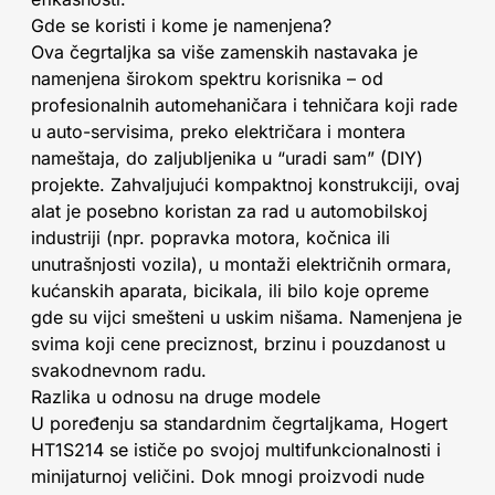
Gde se koristi i kome je namenjena?
Ova čegrtaljka sa više zamenskih nastavaka je
namenjena širokom spektru korisnika – od
profesionalnih automehaničara i tehničara koji rade
u auto-servisima, preko električara i montera
nameštaja, do zaljubljenika u “uradi sam” (DIY)
projekte. Zahvaljujući kompaktnoj konstrukciji, ovaj
alat je posebno koristan za rad u automobilskoj
industriji (npr. popravka motora, kočnica ili
unutrašnjosti vozila), u montaži električnih ormara,
kućanskih aparata, bicikala, ili bilo koje opreme
gde su vijci smešteni u uskim nišama. Namenjena je
svima koji cene preciznost, brzinu i pouzdanost u
svakodnevnom radu.
Razlika u odnosu na druge modele
U poređenju sa standardnim čegrtaljkama, Hogert
HT1S214 se ističe po svojoj multifunkcionalnosti i
minijaturnoj veličini. Dok mnogi proizvodi nude