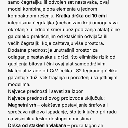
samo čegrtaljku ili odvojen set nastavaka, ovaj
model kombinuje oba elementa u jednom
kompaktnom rešenju.
Kratka drška od 10 cm
i
integrisana čegrtaljka (mehanizam koji omogućava
okretanje u jednom smeru bez podizanja alata) čine
ga daleko praktičnijim od klasičnih odvijača ili
većih čegrtaljki koje zahtevaju više prostora.
Dodatna prednost je unutrašnji prostor za
odlaganje nastavaka u dršci, što eliminiše rizik od
gubljenja bitova i čini ovaj alat samoodrživim.
Materijal izrade od CrV čelika i S2 legiranog čelika
garantuje duži vek trajanja u poređenju sa jeftinijim
modelima.
Najveće prednosti i saveti za izbor
Najveće prednosti ovog proizvoda uključuju:
Magnetni vrh
– olakšava postavljanje šrafova i
sprečava njihovo ispadanje, što je ključno pri radu
na visini ili u teško dostupnim mestima.
Drška od staklenih vlakana
– pruža lagan ali