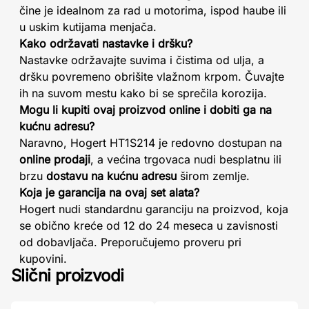
čine je idealnom za rad u motorima, ispod haube ili
u uskim kutijama menjača.
Kako održavati nastavke i dršku?
Nastavke održavajte suvima i čistima od ulja, a
dršku povremeno obrišite vlažnom krpom. Čuvajte
ih na suvom mestu kako bi se sprečila korozija.
Mogu li kupiti ovaj proizvod online i dobiti ga na
kućnu adresu?
Naravno, Hogert HT1S214 je redovno dostupan na
online prodaji
, a većina trgovaca nudi besplatnu ili
brzu
dostavu na kućnu adresu
širom zemlje.
Koja je garancija na ovaj set alata?
Hogert nudi standardnu garanciju na proizvod, koja
se obično kreće od 12 do 24 meseca u zavisnosti
od dobavljača. Preporučujemo proveru pri
kupovini.
Slični proizvodi