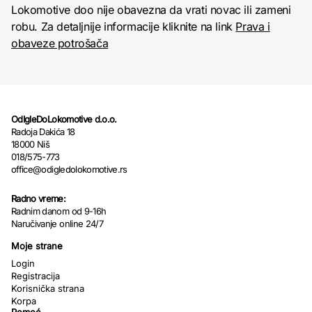
Lokomotive doo nije obavezna da vrati novac ili zameni
robu. Za detaljnije informacije kliknite na link
Prava i
obaveze potrošača
OdIgleDoLokomotive d.o.o.
Radoja Dakića 18
18000 Niš
018/575-773
office@odigledolokomotive.rs
Radno vreme:
Radnim danom od 9-16h
Naručivanje online 24/7
Moje strane
Login
Registracija
Korisnička strana
Korpa