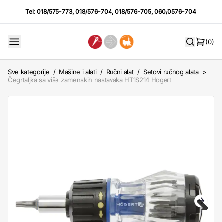
Tel:
018/575-773
,
018/576-704
,
018/576-705
,
060/0576-704
(0)
Sve kategorije
/
Mašine i alati
/
Ručni alat
/
Setovi ručnog alata
>
Čegrtaljka sa više zamenskih nastavaka HT1S214 Hogert