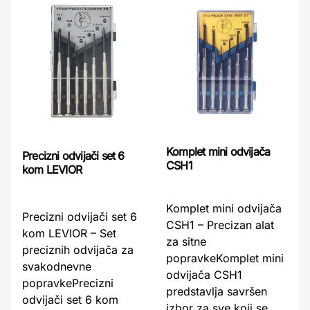
Komplet mini odvijača
Precizni odvijači set 6
CSH1
kom LEVIOR
Komplet mini odvijača
Precizni odvijači set 6
CSH1 – Precizan alat
kom LEVIOR – Set
za sitne
preciznih odvijača za
popravkeKomplet mini
svakodnevne
odvijača CSH1
popravkePrecizni
predstavlja savršen
odvijači set 6 kom
izbor za sve koji se