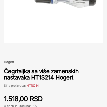
Hogert
Čegrtaljka sa više zamenskih
nastavaka HT1S214 Hogert
Šifra proizvoda:
HT1S214
1.518,00 RSD
U cenu je uračunat PDV