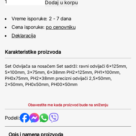
Vreme isporuke: 2 - 7 dana
Cena isporuke:
po cenovniku
Deklaracija
Karakteristike proizvoda
Set Odvijača sa nosačem Set sadrži: ravni odvijači 6x125mm,
5x100mm, 3x75mm, 6x38mm PH2x125mm, PH1x100mm,
PH0x75mm, PH2x38mm precizni odvijači 2,5x50mm,
2x50mm, PH0x50mm, PH00x50mm
Obavestite me kada proizvod bude na sniženju
Podeli:
Opis i namena proizvoda