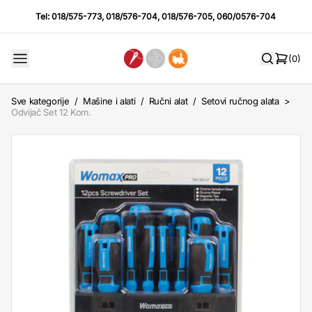
Tel:
018/575-773
,
018/576-704
,
018/576-705
,
060/0576-704
(0)
Sve kategorije
/
Mašine i alati
/
Ručni alat
/
Setovi ručnog alata
>
Odvijač Set 12 Kom.