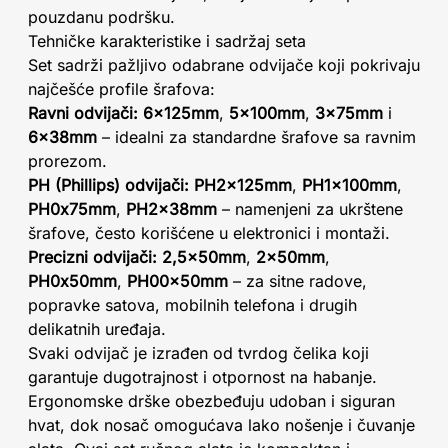
pouzdanu podršku.
Tehničke karakteristike i sadržaj seta
Set sadrži pažljivo odabrane odvijače koji pokrivaju
najčešće profile šrafova:
Ravni odvijači:
6x125mm
,
5x100mm
,
3x75mm
i
6x38mm
– idealni za standardne šrafove sa ravnim
prorezom.
PH (Phillips) odvijači:
PH2x125mm
,
PH1x100mm
,
PH0x75mm
,
PH2x38mm
– namenjeni za ukrštene
šrafove, često korišćene u elektronici i montaži.
Precizni odvijači:
2,5x50mm
,
2x50mm
,
PH0x50mm
,
PH00x50mm
– za sitne radove,
popravke satova, mobilnih telefona i drugih
delikatnih uređaja.
Svaki odvijač je izrađen od tvrdog čelika koji
garantuje dugotrajnost i otpornost na habanje.
Ergonomske drške obezbeđuju udoban i siguran
hvat, dok nosač omogućava lako nošenje i čuvanje