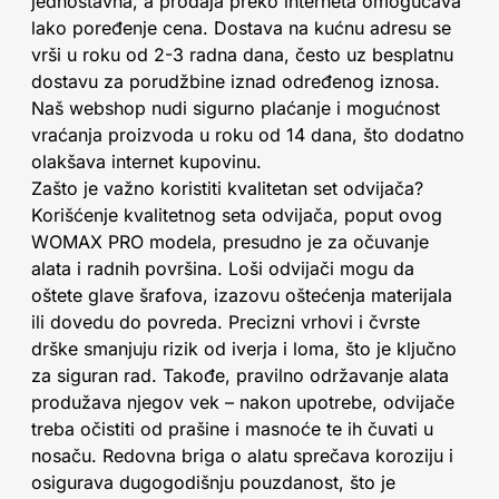
jednostavna, a prodaja preko interneta omogućava
lako poređenje cena. Dostava na kućnu adresu se
vrši u roku od 2-3 radna dana, često uz besplatnu
dostavu za porudžbine iznad određenog iznosa.
Naš webshop nudi sigurno plaćanje i mogućnost
vraćanja proizvoda u roku od 14 dana, što dodatno
olakšava internet kupovinu.
Zašto je važno koristiti kvalitetan set odvijača?
Korišćenje kvalitetnog seta odvijača, poput ovog
WOMAX PRO modela, presudno je za očuvanje
alata i radnih površina. Loši odvijači mogu da
oštete glave šrafova, izazovu oštećenja materijala
ili dovedu do povreda. Precizni vrhovi i čvrste
drške smanjuju rizik od iverja i loma, što je ključno
za siguran rad. Takođe, pravilno održavanje alata
produžava njegov vek – nakon upotrebe, odvijače
treba očistiti od prašine i masnoće te ih čuvati u
nosaču. Redovna briga o alatu sprečava koroziju i
osigurava dugogodišnju pouzdanost, što je