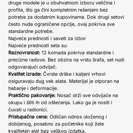
druge modele je u obuhvatnom izboru veličina i
profila, što ga čini kompletnim rešenjem bez
potrebe za dodatnim kupovinama. Dok drugi setovi
često nude ograničene opcije, ovaj pokriva sve
standardne potrebe.
Najveće prednosti i saveti za izbor
Najveće prednosti seta su:
Raznovrsnost:
12 komada pokriva standardne i
precizne radove. Bez obzira na vrstu šrafa, set nudi
odgovarajući odvijač.
Kvalitet izrade:
Čvrste drške i kaljeni vrhovi
osiguravaju dug vek alata. Materijal je otporan na
habanje i deformacije.
Praktično pakovanje:
Nosač drži sve odvijače na
okupu i štiti ih od oštećenja. Lako ga je nositi i
čuvati u radionici.
Pristupačna cena:
Odličan odnos uloženog i
dobijenog, posebno za početnike koji žele
kvalitetan alat bez velikog izdatka.