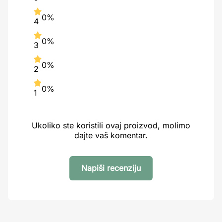
0%
4
0%
3
0%
2
0%
1
Ukoliko ste koristili ovaj proizvod, molimo
dajte vaš komentar.
Napiši recenziju