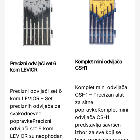
Komplet mini odvijača
Precizni odvijači set 6
CSH1
kom LEVIOR
Komplet mini odvijača
Precizni odvijači set 6
CSH1 – Precizan alat
kom LEVIOR – Set
za sitne
preciznih odvijača za
popravkeKomplet mini
svakodnevne
odvijača CSH1
popravkePrecizni
predstavlja savršen
odvijači set 6 kom
izbor za sve koji se
LEVIOR su neophodan
bave preciznim radom,