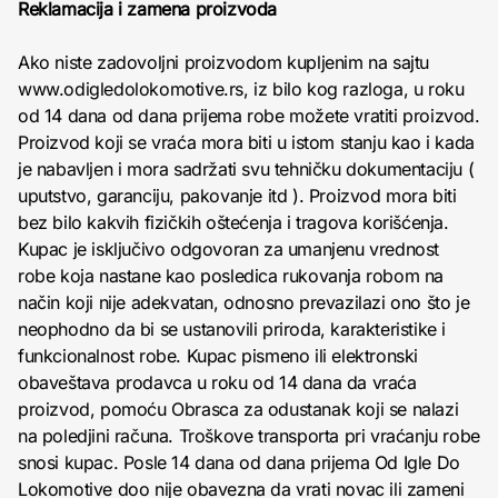
Reklamacija i zamena proizvoda
Ako niste zadovoljni proizvodom kupljenim na sajtu
www.odigledolokomotive.rs, iz bilo kog razloga, u roku
od 14 dana od dana prijema robe možete vratiti proizvod.
Proizvod koji se vraća mora biti u istom stanju kao i kada
je nabavljen i mora sadržati svu tehničku dokumentaciju (
uputstvo, garanciju, pakovanje itd ). Proizvod mora biti
bez bilo kakvih fizičkih oštećenja i tragova korišćenja.
Kupac je isključivo odgovoran za umanjenu vrednost
robe koja nastane kao posledica rukovanja robom na
način koji nije adekvatan, odnosno prevazilazi ono što je
neophodno da bi se ustanovili priroda, karakteristike i
funkcionalnost robe. Kupac pismeno ili elektronski
obaveštava prodavca u roku od 14 dana da vraća
proizvod, pomoću Obrasca za odustanak koji se nalazi
na poledjini računa. Troškove transporta pri vraćanju robe
snosi kupac. Posle 14 dana od dana prijema Od Igle Do
Lokomotive doo nije obavezna da vrati novac ili zameni