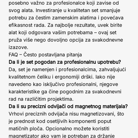
posebno važno za profesionalce koji zavise od
svog alata. Investiranje u kvalitetan set smanjuje
potrebu za čestim zamenskim alatima i povećava
efikasnost rada. Za najbolje rezultate, uvek birite
alat koji odgovara vašim potrebama – ovaj set
pruža više nego dovoljno opcija za svakodnevne
izazove.
FAQ – Često postavljana pitanja
Da li je set pogodan za profesionalnu upotrebu?
Da, set je namenjen i profesionalcima, zahvaljujući
kvalitetnom čeliku i ergonomiji drški. Iako nije
navedeno kao isključivo profesionalni, njegove
karakteristike ga čine pogodnim za svakodnevni
rad na različitim projektima.
Da li su precizni odvijači od magnetnog materijala?
Vrhovi preciznih odvijača nisu magnetizovani, što
je prednost kod osetljivih komponenti poput
matičnih ploča. Opcionalno možete koristiti
magnetizator ako vam je potreban za držanje