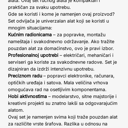
alata. Ovaj set ručnog alata je kompaktan i
praktičan za svaku upotrebu.
Gde se koristi i kome je namenjen ovaj proizvod?
Set odvijača je univerzalan alat koji se koristi u
mnogim situacijama:
Kućnim radionicama
– za popravke, montažu
nameštaja i svakodnevno održavanje. Ako tražite
pouzdan alat za domaćinstvo, ovo je pravi izbor.
Profesionalnoj upotrebi
– električari, mehaničari i
serviseri ga koriste za svakodnevne radove. Set je
dizajniran da izdrži intenzivnu upotrebu.
Preciznom radu
– popravci elektronike, računara,
optičkih uređaja i satova. Mala veličina vrhova
omogućava rad na osetljivim komponentama.
Hobi aktivnostima
– modelarstvo, sitne majstorije i
kreativni projekti su znatno lakši sa odgovarajućim
alatom.
Ovaj set je namenjen svima koji traže pouzdan alat
za različite vrste šrafova. Razlika u odnosu na