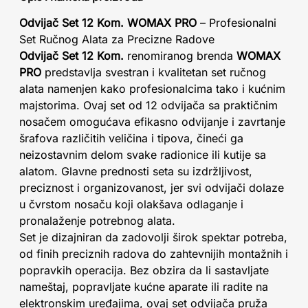
Odvijač Set 12 Kom. WOMAX PRO
– Profesionalni
Set Ručnog Alata za Precizne Radove
Odvijač Set 12 Kom.
renomiranog brenda
WOMAX
PRO
predstavlja svestran i kvalitetan set ručnog
alata namenjen kako profesionalcima tako i kućnim
majstorima. Ovaj set od 12 odvijača sa praktičnim
nosačem omogućava efikasno odvijanje i zavrtanje
šrafova različitih veličina i tipova, čineći ga
neizostavnim delom svake radionice ili kutije sa
alatom. Glavne prednosti seta su izdržljivost,
preciznost i organizovanost, jer svi odvijači dolaze
u čvrstom nosaču koji olakšava odlaganje i
pronalaženje potrebnog alata.
Set je dizajniran da zadovolji širok spektar potreba,
od finih preciznih radova do zahtevnijih montažnih i
popravkih operacija. Bez obzira da li sastavljate
nameštaj, popravljate kućne aparate ili radite na
elektronskim uređajima, ovaj set odvijača pruža