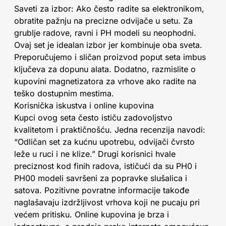
Saveti za izbor: Ako često radite sa elektronikom,
obratite pažnju na precizne odvijače u setu. Za
grublje radove, ravni i PH modeli su neophodni.
Ovaj set je idealan izbor jer kombinuje oba sveta.
Preporučujemo i sličan proizvod poput seta imbus
ključeva za dopunu alata. Dodatno, razmislite o
kupovini magnetizatora za vrhove ako radite na
teško dostupnim mestima.
Korisnička iskustva i online kupovina
Kupci ovog seta često ističu zadovoljstvo
kvalitetom i praktičnošću. Jedna recenzija navodi:
“Odličan set za kućnu upotrebu, odvijači čvrsto
leže u ruci i ne klize.” Drugi korisnici hvale
preciznost kod finih radova, ističući da su PH0 i
PH00 modeli savršeni za popravke slušalica i
satova. Pozitivne povratne informacije takođe
naglašavaju izdržljivost vrhova koji ne pucaju pri
većem pritisku. Online kupovina je brza i