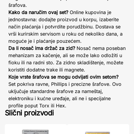
šrafova.
Kako da naručim ovaj set?
Online kupovina je
jednostavna: dodajte proizvod u korpu, izaberite
način plaćanja i potvrdite porudžbinu. Dostava se
vrši kurirskim servisom u roku od nekoliko dana, a
moguće je i plaćanje pouzećem.
Da li nosač ima držač za zid?
Nosač nema poseban
mehanizam za kačenje, ali se može lako odložiti u
fioku ili na radni sto. Za zidno skladištenje, možete
koristiti dodatne trake ili magnete.
Koje vrste šrafova se mogu odvijati ovim setom?
Set pokriva ravne, Phillips i precizne šrafove. Ovo
uključuje standardne šrafove za nameštaj,
elektroniku i kućne uređaje, ali ne i specijalne
profile poput Torx ili Hex.
Slični proizvodi