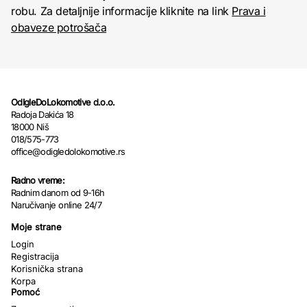
robu. Za detaljnije informacije kliknite na link
Prava i
obaveze potrošača
OdIgleDoLokomotive d.o.o.
Radoja Dakića 18
18000 Niš
018/575-773
office@odigledolokomotive.rs
Radno vreme:
Radnim danom od 9-16h
Naručivanje online 24/7
Moje strane
Login
Registracija
Korisnička strana
Korpa
Pomoć