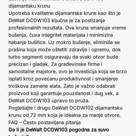
dijamantsku krunu
Upotreba kvalitetne dijamantske krune kao što je
DeWalt DCDW103 ključna je za postizanje
profesionalnih rezultata. Ova kruna smanjuje vreme
bušenja, čuva integritet materijala i minimizira
habanje bušilice. Uz mokro bušenje, eliminiše se
prašina koja može oštetiti zdravlje i opremu, dok
turbo segmenti osiguravaju da svaki otvor bude
precizan i gladak. Za građevinske firme i
samostalne majstore, ovo je investicija koja se brzo
isplati kroz povećanu produktivnost i smanjenje
troškova zamene alata. Zato je važno odabrati
proizvod koji garantuje pouzdanost i dug vek, a
DeWalt DCDW103 upravo to pruža.
Pogledajte i drugu DeWalt DCDW102 dijamantsku
krunu od 72 mm koja je idealna za manje otvore.
FAQ – Često postavljana pitanja
Da li je DeWalt DCDW103 pogodna za suvo