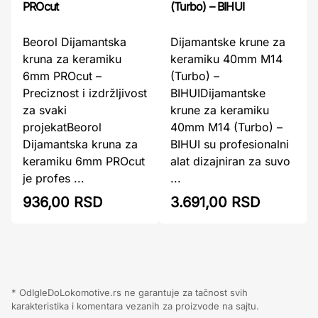
PROcut
(Turbo) – BIHUI
Beorol Dijamantska
Dijamantske krune za
kruna za keramiku
keramiku 40mm M14
6mm PROcut –
(Turbo) –
Preciznost i izdržljivost
BIHUIDijamantske
za svaki
krune za keramiku
projekatBeorol
40mm M14 (Turbo) –
Dijamantska kruna za
BIHUI su profesionalni
keramiku 6mm PROcut
alat dizajniran za suvo
je profes ...
...
936,00 RSD
3.691,00 RSD
* OdIgleDoLokomotive.rs ne garantuje za tačnost svih
karakteristika i komentara vezanih za proizvode na sajtu.