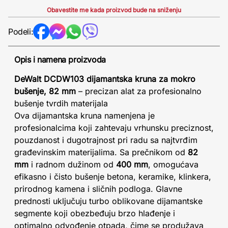
Obavestite me kada proizvod bude na sniženju
Podeli:
Opis i namena proizvoda
DeWalt DCDW103 dijamantska kruna za mokro
bušenje, 82 mm
– precizan alat za profesionalno
bušenje tvrdih materijala
Ova dijamantska kruna namenjena je
profesionalcima koji zahtevaju vrhunsku preciznost,
pouzdanost i dugotrajnost pri radu sa najtvrđim
građevinskim materijalima. Sa prečnikom od
82
mm
i radnom dužinom od
400 mm
, omogućava
efikasno i čisto bušenje betona, keramike, klinkera,
prirodnog kamena i sličnih podloga. Glavne
prednosti uključuju turbo oblikovane dijamantske
segmente koji obezbeđuju brzo hlađenje i
optimalno odvođenje otpada, čime se produžava