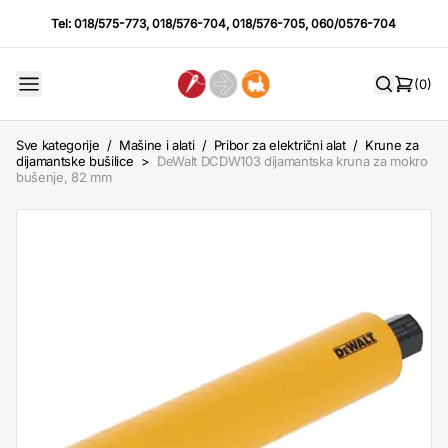
Tel:
018/575-773
,
018/576-704
,
018/576-705
,
060/0576-704
(0)
Sve kategorije
/
Mašine i alati
/
Pribor za električni alat
/
Krune za
dijamantske bušilice
>
DeWalt DCDW103 dijamantska kruna za mokro
bušenje, 82 mm