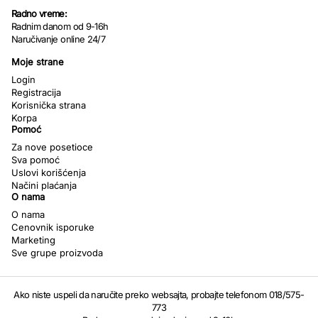
Radno vreme:
Radnim danom od 9-16h
Naručivanje online 24/7
Moje strane
Login
Registracija
Korisnička strana
Korpa
Pomoć
Za nove posetioce
Sva pomoć
Uslovi korišćenja
Načini plaćanja
O nama
O nama
Cenovnik isporuke
Marketing
Sve grupe proizvoda
Ako niste uspeli da naručite preko websajta, probajte telefonom 018/575-
773