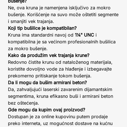
bušenje?
Ne, ova kruna je namenjena isključivo za mokro
bušenje. Korišćenje na suvo može oštetiti segmente
i smanjiti vek trajanja.
Koji tip bušilice je kompatibilan?
Kruna ima standardni navoj od
1¼" UNC
i
kompatibilna je sa većinom profesionalnih bušilica
za mokro bušenje.
Kako da produžim vek trajanja krune?
Redovno čistite krunu od nataloženog materijala,
koristite dovoljno vode za hlađenje i izbegavajte
prekomerno pritiskanje tokom bušenja.
Da li mogu da bušim armirani beton?
Da, zahvaljujući laserski zavarenim dijamantskim
segmentima, kruna efikasno buši i armirani beton
bez oštećenja.
Gde mogu da kupim ovaj proizvod?
Dostupan je za online kupovinu putem prodaje
preko interneta, uz mogućnost dostave na kućnu