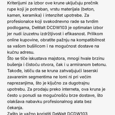
Kriterijumi za izbor ove krune uključuju prečnik
rupe koji je potreban, vrstu materijala (beton,
kamen, keramika) i intenzitet upotrebe. Za
profesionalce koji svakodnevno rade sa tvrdim
podlogama, DeWalt DCDW103 je optimalan izbor
jer nudi izuzetnu izdržljivost i efikasnost. Prilikom
online kupovine, obratite pažnju na kompatibilnost
sa vašom bušilicom i na mogućnost dostave na
kućnu adresu.
Što se tiče iskustava majstora, mnogi hvale brzinu
bušenja i čistoću otvora, čak i u armiranom betonu.
Takođe, ističu da se kruna zahvaljujući laserski
zavarenim segmentima ne lomi ni pri većim
naprezanjima, što je ključno za dugotrajnu
upotrebu. Za prodaju preko interneta, ova kruna je
često u ponudi sa mogućnošću brze dostave, što
olakšava nabavku profesionalnog alata bez
čekanja.
Zašto je važno koristiti DeWalt DCDW103