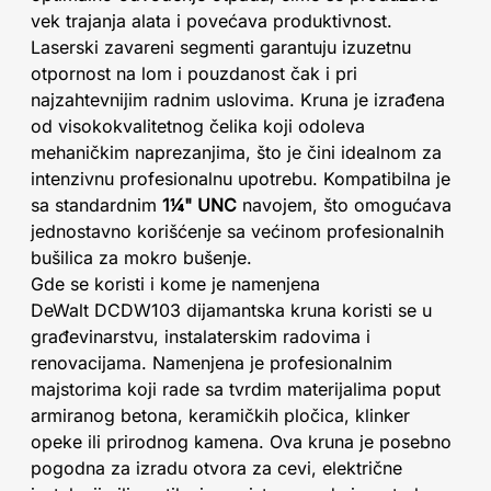
vek trajanja alata i povećava produktivnost.
Laserski zavareni segmenti garantuju izuzetnu
otpornost na lom i pouzdanost čak i pri
najzahtevnijim radnim uslovima. Kruna je izrađena
od visokokvalitetnog čelika koji odoleva
mehaničkim naprezanjima, što je čini idealnom za
intenzivnu profesionalnu upotrebu. Kompatibilna je
sa standardnim
1¼" UNC
navojem, što omogućava
jednostavno korišćenje sa većinom profesionalnih
bušilica za mokro bušenje.
Gde se koristi i kome je namenjena
DeWalt DCDW103 dijamantska kruna koristi se u
građevinarstvu, instalaterskim radovima i
renovacijama. Namenjena je profesionalnim
majstorima koji rade sa tvrdim materijalima poput
armiranog betona, keramičkih pločica, klinker
opeke ili prirodnog kamena. Ova kruna je posebno
pogodna za izradu otvora za cevi, električne