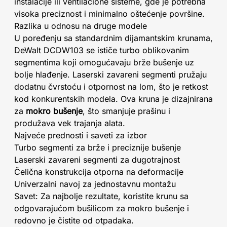
instalacije ili ventilacione sisteme, gde je potrebna
visoka preciznost i minimalno oštećenje površine.
Razlika u odnosu na druge modele
U poređenju sa standardnim dijamantskim krunama,
DeWalt DCDW103 se ističe turbo oblikovanim
segmentima koji omogućavaju brže bušenje uz
bolje hlađenje. Laserski zavareni segmenti pružaju
dodatnu čvrstoću i otpornost na lom, što je retkost
kod konkurentskih modela. Ova kruna je dizajnirana
za
mokro bušenje
, što smanjuje prašinu i
produžava vek trajanja alata.
Najveće prednosti i saveti za izbor
Turbo segmenti za brže i preciznije bušenje
Laserski zavareni segmenti za dugotrajnost
Čelična konstrukcija otporna na deformacije
Univerzalni navoj za jednostavnu montažu
Savet: Za najbolje rezultate, koristite krunu sa
odgovarajućom bušilicom za mokro bušenje i
redovno je čistite od otpadaka.