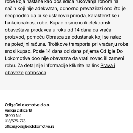
robe koja nastane kao posledica rukovanja robom na
način koji nije adekvatan, odnosno prevazilazi ono što je
neophodno da bi se ustanovili priroda, karakteristike i
funkcionalnost robe. Kupac pismeno ili elektronski
obaveštava prodavca u roku od 14 dana da vraća
proizvod, pomoću Obrasca za odustanak koji se nalazi
na poledjini računa. Troškove transporta pri vraćanju robe
snosi kupac. Posle 14 dana od dana prijema Od Igle Do
Lokomotive doo nije obavezna da vrati novac ili zameni
robu. Za detaljnije informacije kliknite na link
Prava i
obaveze potrošača
OdIgleDoLokomotive d.o.o.
Radoja Dakića 18
18000 Niš
018/575-773
office@odigledolokomotive.rs