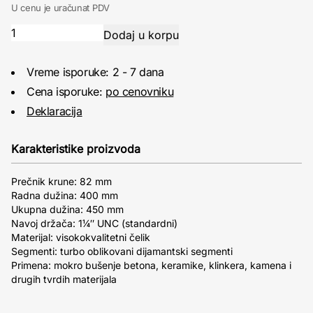
U cenu je uračunat PDV
Vreme isporuke: 2 - 7 dana
Cena isporuke:
po cenovniku
Deklaracija
Karakteristike proizvoda
Prečnik krune: 82 mm
Radna dužina: 400 mm
Ukupna dužina: 450 mm
Navoj držača: 1¼″ UNC (standardni)
Materijal: visokokvalitetni čelik
Segmenti: turbo oblikovani dijamantski segmenti
Primena: mokro bušenje betona, keramike, klinkera, kamena i
drugih tvrdih materijala