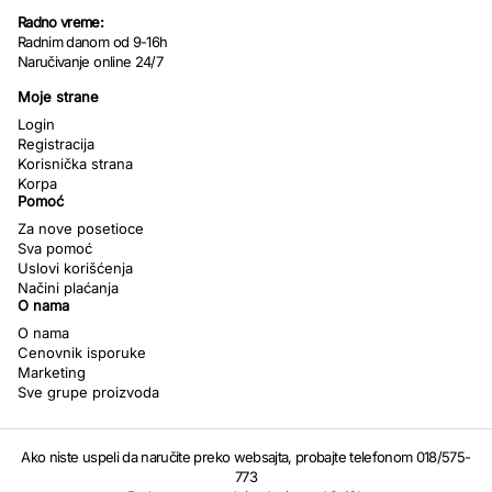
Radno vreme:
Radnim danom od 9-16h
Naručivanje online 24/7
Moje strane
Login
Registracija
Korisnička strana
Korpa
Pomoć
Za nove posetioce
Sva pomoć
Uslovi korišćenja
Načini plaćanja
O nama
O nama
Cenovnik isporuke
Marketing
Sve grupe proizvoda
Ako niste uspeli da naručite preko websajta, probajte telefonom 018/575-
773