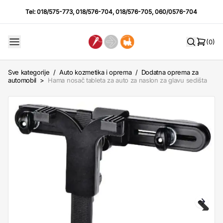
Tel:
018/575-773
,
018/576-704
,
018/576-705
,
060/0576-704
(0)
Sve kategorije
/
Auto kozmetika i oprema
/
Dodatna oprema za
automobil
>
Hama nosač tableta za auto za naslon za glavu sedišta