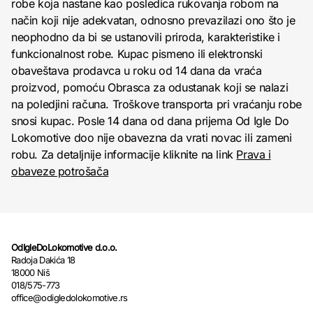
robe koja nastane kao posledica rukovanja robom na
način koji nije adekvatan, odnosno prevazilazi ono što je
neophodno da bi se ustanovili priroda, karakteristike i
funkcionalnost robe. Kupac pismeno ili elektronski
obaveštava prodavca u roku od 14 dana da vraća
proizvod, pomoću Obrasca za odustanak koji se nalazi
na poledjini računa. Troškove transporta pri vraćanju robe
snosi kupac. Posle 14 dana od dana prijema Od Igle Do
Lokomotive doo nije obavezna da vrati novac ili zameni
robu. Za detaljnije informacije kliknite na link
Prava i
obaveze potrošača
OdIgleDoLokomotive d.o.o.
Radoja Dakića 18
18000 Niš
018/575-773
office@odigledolokomotive.rs