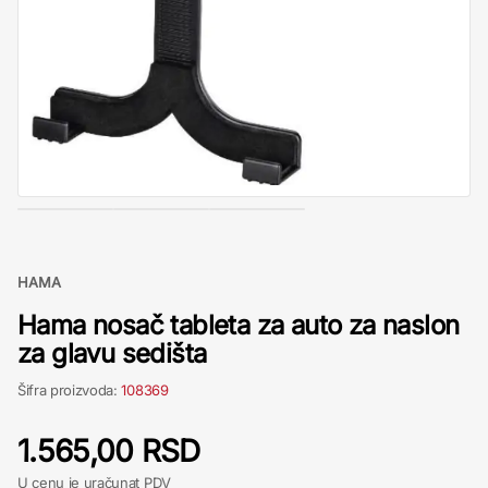
HAMA
Hama nosač tableta za auto za naslon
za glavu sedišta
Šifra proizvoda:
108369
1.565,00 RSD
U cenu je uračunat PDV