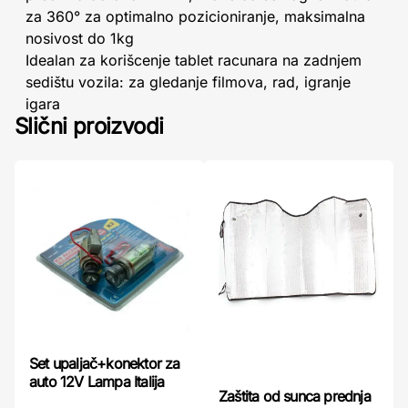
za 360° za optimalno pozicioniranje, maksimalna
nosivost do 1kg
Idealan za korišcenje tablet racunara na zadnjem
sedištu vozila: za gledanje filmova, rad, igranje
igara
Slični proizvodi
Set upaljač+konektor za
auto 12V Lampa Italija
Zaštita od sunca prednja