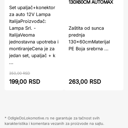
130X60CM AUTOMAX
Set upaljač+konektor
za auto 12V Lampa
ItalijaProizvođač:
Lampa Srl. -
Zaštita od sunca
ItalijaVeoma
prednja
jednostavna upotreba i
130x60cmMaterijal
montiranjeCena je za
PE Boja srebrna ...
jedan set, upaljač + k
...
350,00 RSD
199,00 RSD
263,00 RSD
* OdIgleDoLokomotive.rs ne garantuje za tačnost svih
karakteristika i komentara vezanih za proizvode na sajtu.